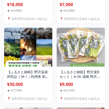
村の御用達米 5kg | K-02
スカン | Ge-1 味付き マト
¥18,000
¥7,000
令和7年産 こめ 新米 白米
ン 羊肉 焼肉 焼き肉 バーベ
精米 国産米 コシヒカリ ご
キュー BBQ 小分け 個包装
★ 4.9 (9件)
★ 4.6 (9件)
はん ご飯 こだわり 食味鑑
簡単調理 信州 マトン肉 寄
📍 長野県野沢温泉村 の返礼品
📍 長野県野沢温泉村 の返礼品
定士監修 もちもち 長野県
附額 10000 10000円 1万円
信州 野沢温泉村
以下 以内
【ふるさと納税】野沢温泉
【ふるさと納税】野沢菜B
村民証 | M-1｜利用券 割引
セット | A-5b 漬物 野沢菜
券 チケット パス 旅行 日帰
野沢菜漬け バラ詰め 詰め
¥30,000
¥9,000
り 観光 旅行 レジャー スキ
合わせ 佃煮 つくだ煮 キム
ー スノーボード ゴンドラ
チ長野県 野沢温泉村 信州
★ 4.7 (7件)
★ 4.3 (7件)
リフト 温泉 露天風呂 大浴
ごはんのお供 寄附額 10000
📍 長野県野沢温泉村 の返礼品
📍 長野県野沢温泉村 の返礼品
場 温水プール サウナ 博物
10000円 1万円 以下 以内
館 長野県 信州 野沢温泉村
※2026年10月下旬頃より順