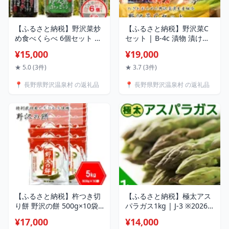
【ふるさと納税】野沢菜炒
【ふるさと納税】野沢菜C
め食べくらべ 6個セット |
セット | B-4c 漬物 漬け物
C-3e 炒め煮 油炒め みそ炒
浅漬け野沢菜 野沢菜漬け
¥15,000
¥19,000
め 信州みそ ぼたんごしょ
瓶詰め 佃煮 つくだ煮 キム
う 野沢菜 野沢菜漬け 瓶詰
チ 長野県 野沢温泉村 信州
★ 5.0 (3件)
★ 3.7 (3件)
めごはんのお供 ご飯のお供
ごはんのお供 ご飯のお供
📍 長野県野沢温泉村 の返礼品
📍 長野県野沢温泉村 の返礼品
酒の肴 食べ比べ おつまみ
長野県 野沢温泉村 信州
【ふるさと納税】杵つき切
【ふるさと納税】極太アス
り餅 野沢の餅 500g×10袋
パラガス1kg | J-3 ※2026
| K-6c モチ 切りもち 焼き
年5月中旬頃より順次発送
¥17,000
¥14,000
餅 おやつ 国産もち米 雑煮
予定