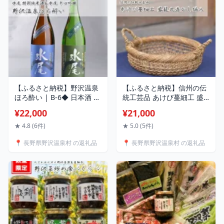
次発送予定
【ふるさと納税】野沢温泉
【ふるさと納税】信州の伝
ほろ酔い | B-6◆ 日本酒 純
統工芸品 あけび蔓細工 盛
米酒 吟醸酒 金紋錦 地酒 清
籠 丸透かし編み | B-2｜伝
¥22,000
¥21,000
酒 アルコール ひとごこち
統工芸 伝統技術 ファッシ
水尾 特別純米酒 辛口吟醸
ョン インテリア かご おし
★ 4.8 (6件)
★ 5.0 (5件)
一升 1.8L 晩酌 家飲み 宅飲
ゃれ プレゼント お土産 お
📍 長野県野沢温泉村 の返礼品
📍 長野県野沢温泉村 の返礼品
み お土産 おみやげ 飲み比
みやげ 長野県 野沢温泉村
べ 信州 長野県 野沢温泉村