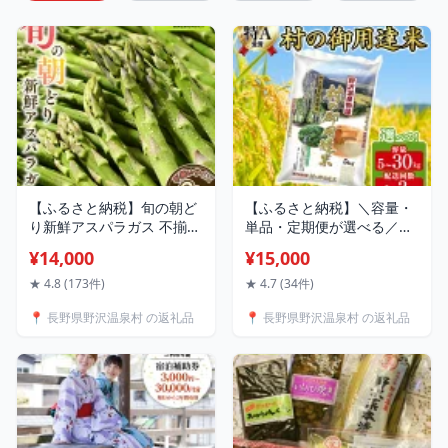
【ふるさと納税】旬の朝ど
【ふるさと納税】＼容量・
り新鮮アスパラガス 不揃い
単品・定期便が選べる／野
サイズ 合計2.0kg | J-2
沢温泉村産コシヒカリ 5kg
¥14,000
¥15,000
※2026年5月中旬頃より順
～30kg 令和7年産 村の御用
次発送予定
達米 野沢農産 | K-01 こめ
★ 4.8 (173件)
★ 4.7 (34件)
新米 白米 精米 国産米 コシ
📍 長野県野沢温泉村 の返礼品
📍 長野県野沢温泉村 の返礼品
ヒカリ ごはん ご飯 食味鑑
定士監修 長野県 信州 野沢
温泉村