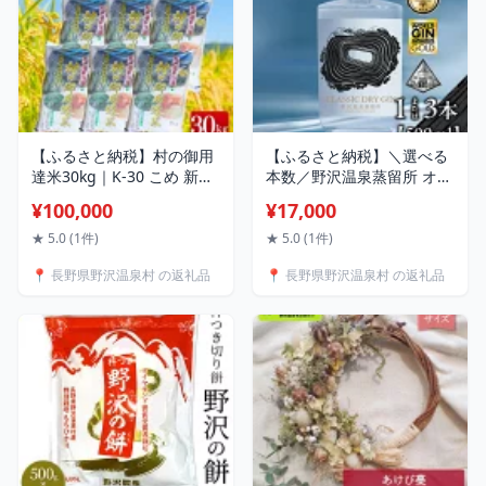
【ふるさと納税】村の御用
【ふるさと納税】＼選べる
達米30kg｜K-30 こめ 新米
本数／野沢温泉蒸留所 オリ
白米 精米 国産米 コシヒカ
ジナルジン CLASSIC DRY
¥100,000
¥17,000
リ ごはん ご飯 こだわり 食
GIN 500ml 1本 または 3本
味鑑定士監修 もちもち 大
| Gn5-2 酒 アルコール ジ
★ 5.0 (1件)
★ 5.0 (1件)
容量 まとめ買い 長野県 信
ン ドライジン ジントニッ
📍 長野県野沢温泉村 の返礼品
📍 長野県野沢温泉村 の返礼品
州 野沢温泉村
ク 蒸留酒 ボタニカル スピ
リッツ ワールドジンアワー
ド 金賞 受賞 信州 長野県