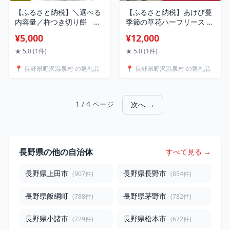
【ふるさと納税】＼選べる
【ふるさと納税】あけび蔓
内容量／杵つき切り餅 野
季節の草花ハーフリース M
沢の餅 3～20袋 | K-6c0
サイズ | W-3｜伝統工芸 伝
¥5,000
¥12,000
モチ 切りもち 焼き餅 おや
統技術 インテリア 飾り物
つ 国産もち米 雑煮 おしる
おしゃれ プレゼント 母の
★ 5.0 (1件)
★ 5.0 (1件)
こ ダイヤモンド褒賞受賞
日 結婚祝い 信州 長野県 野
📍 長野県野沢温泉村 の返礼品
📍 長野県野沢温泉村 の返礼品
特別栽培米 もちひかり 非
沢温泉村
常食 小分け 個包装 正月 年
末 年始 信州 長野県 野沢温
泉村 おもち ※2026年11月
1 / 4 ページ
次へ →
～発送
長野県の他の自治体
すべて見る →
長野県上田市
長野県長野市
(907件)
(854件)
長野県飯綱町
長野県茅野市
(788件)
(782件)
長野県小諸市
長野県松本市
(729件)
(672件)