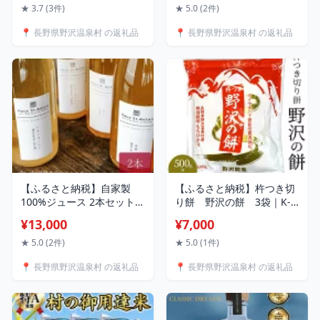
おしるこ ダイヤモンド褒賞
★ 3.7 (3件)
★ 5.0 (2件)
受賞 特別栽培米 非常食 小
📍 長野県野沢温泉村 の返礼品
📍 長野県野沢温泉村 の返礼品
分け 個包装 まとめ買い 正
月 年末 年始 信州 長野県 野
沢温泉村
【ふるさと納税】自家製
【ふるさと納税】杵つき切
100%ジュース 2本セット |
り餅 野沢の餅 3袋｜K-
L-1｜りんごジュース ラフ
6c3 モチ 切りもち 焼き餅
¥13,000
¥7,000
ランス 飲み比べ 砂糖不使
おやつ 国産もち米 雑煮 お
用 王林 シナノスイート ふ
しるこ ダイヤモンド褒賞受
★ 5.0 (2件)
★ 5.0 (1件)
じりんご シナノゴールド
賞 特別栽培米 もちひかり
📍 長野県野沢温泉村 の返礼品
📍 長野県野沢温泉村 の返礼品
秋映 紅玉 フルーツ くだも
非常食 小分け 個包装 正月
の 果物 信州 長野県 野沢温
年末 年始 信州 長野県 野沢
泉村
温泉村 おもち