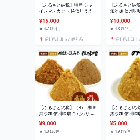
【ふるさと納税】特産 シャ
【ふるさと納税
インマスカット JA信州うえだ
無添加 信州味
大房 2房 約1.1kg マスカット
ながらの田舎みそ
¥15,000
¥10,000
葡萄 ぶどう ブドウ 果物 くだ
調味料 米みそ 
もの フルーツ 信州 長野 お
野 上田市 上田
★ 4.7 (39件)
★ 4.8 (34件)
届け：2026年9月下旬から10
天然醸造 粒味
📍 長野県上田市 の返礼品
📍 長野県上田市
月中旬まで
和 田舎味噌 国
式会社大桂商
【ふるさと納税】（B） 味噌
【ふるさと納税
無添加 信州味噌 こだわり セ
無添加 信州味噌
ット 700g × 3種 みそ 詰め合
米味噌 定期便 
¥9,000
¥5,000
わせ ミソ 信州 手作り 調味料
12ヶ月 本当
天然醸造 信州みそ 米味噌 米
田舎みその最高
★ 4.8 (26件)
★ 4.9 (19件)
みそ 定期便 3ヶ月 6ヶ月 12
るうま味をど