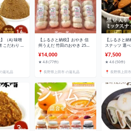
】（A) 味噌
【ふるさと納税】おやき 信
【ふるさと納
噌 こだわり セ
州うえだ 竹田のおやき 25個
スナッツ 選べ
2種 みそ 詰め合
入り 野沢菜 野菜 あんこ かぼ
数 ナッツ 無
¥14,000
¥7,500
料 信州 信州み
ちゃ しいたけ セット 詰め合
おつまみ 妊
 6ヶ月 12ヶ
わせ 食事 おやつ 惣菜 軽食
短翌日配送
★ 4.8 (77件)
★ 4.6 (50件)
味噌 長野県 長
食べ比べ 長野 信州
 の返礼品
📍 長野県上田市 の返礼品
📍 長野県上田
田 株式会社大桂