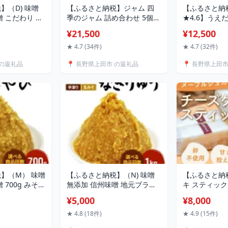
】（D) 味噌
【ふるさと納税】ジャム 四
【ふるさと納
噌 こだわり 昔
季のジャム 詰め合わせ 5個入
★4.6】うえ
 3kg みそ
り 選べる サイズ フルーツジ
入 詰め合わせ
¥21,500
¥12,500
ミソ 長野県 長
ャム セット
豊富・色々な
 信州 信州みそ
の懐かしい味 
★ 4.7 (34件)
★ 4.7 (32件)
噌 粒みそ 和食
モチ 惣菜 お
 の返礼品
📍 長野県上田市 の返礼品
📍 長野県上田
産原料 直送 株
店
】（M） 味噌
【ふるさと納税】（N) 味噌
【ふるさと納
 700g みそ
無添加 信州味噌 地元ブラン
キ スティッ
3ヶ月 6ヶ月
ド 奏龍みそ～なきりゅう～
メープルチー
¥5,000
¥8,000
に良い物を少し
1kg みそ バランスの良い中
る 6本 10本 
峰 押し寄せ
甘口 米みそ 米味噌 ミソ 調味
ィックケーキ
★ 4.8 (18件)
★ 4.9 (15件)
うぞ味わってく
料 信州 信州みそ 天然醸造 奏
ガー ケーキ 