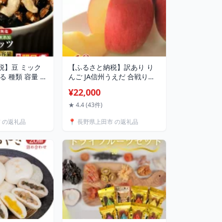
税】豆 ミック
【ふるさと納税】訳あり り
る 種類 容量 回
んご JA信州うえだ 合戦りん
塩 無添加 小分け
ご シナノスイート 約10kg リ
¥22,000
活 お届け：最
ンゴ 林檎 果物 くだもの フル
ーツ 信州 長野 離乳食 訳アリ
★ 4.4 (43件)
わけあり 傷 お届け：2026
市 の返礼品
📍 長野県上田市 の返礼品
年10月中旬から10月下旬ま
で