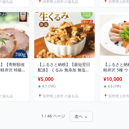
 の返礼品
📍 長野県上田市 の返礼品
📍 長野県上田
みそ 米みそ 信
龍 定期便 3ヶ月 6ヶ月 12ヶ
お菓子 菓子 
調味料 田舎味噌
月 長野県 長野 上田市 上田
やつ デザート
式会社大桂商店
株式会社大桂商店
信州
税】【寄附額改
【ふるさと納税】【最短翌日
【ふるさと納
軽井沢 特級
配送】 くるみ 無添加 無塩
軽井沢 5種 
0g 信州ハム
500g 1kg 2kg 大容量 ナッツ
ス生ハム 詰め
¥5,000
¥10,000
胡桃 クルミ おつまみ つまみ
ージ 三重奏 
お菓子 菓子 おやつ 妊活
インナー ブ
★ 4.7 (7件)
★ 4.6 (7件)
トペッパーウ
 の返礼品
📍 長野県上田市 の返礼品
📍 長野県上田
ブ＆レモンウ
リソーウインナ
ハム 信州ハム
1 / 46 ページ
次へ →