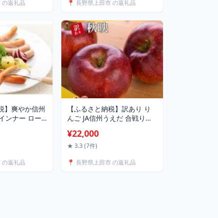
市 の返礼品
📍 長野県上田市 の返礼品
洋菓子 焼菓子 お
さわむら お届け：12/23以
 スイーツ 長野
降の寄付分は1/15以降で出荷
いたします。
税】爽やか信州
【ふるさと納税】訳あり り
ウインナー ロー
んご JA信州うえだ 合戦りん
合わせ ソーセ
ご 秋映 約10kg リンゴ 林檎
¥22,000
熟成 あらびきウ
果物 くだもの フルーツ 信州
ラック＆ホワイ
長野 離乳食 訳アリ わけあり
★ 3.3 (7件)
インナー ハー
傷 お届け：2026年9月下旬
市 の返礼品
📍 長野県上田市 の返礼品
インナー チョ
～10月上旬頃に順次発送予定
ー ロース 生