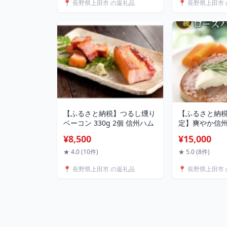
📍 長野県上田市 の返礼品
📍 長野県上田市
ヶ月 長野県 長野 上田市 上田
ださい 大吟醸
株式会社大桂商店
州みそ ミソ 
長野 上田 株
【ふるさと納税】つるし燻り
【ふるさと納
ベーコン 330g 2個 信州ハム
定】爽やか信州
ロースハム 70
¥8,500
¥15,000
★ 4.0 (10件)
★ 5.0 (8件)
📍 長野県上田市 の返礼品
📍 長野県上田市