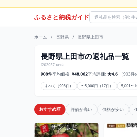
ふるさと納税ガイド
ホーム
/
長野県
/
長野県上田市
長野県上田市の返礼品一覧
f202037-ueda
908件
平均価格:
¥48,062
平均評価:
★4.6
（903
すべて（908件）
〜5,000円（17件）
5,001〜
おすすめ順
評価が高い
価格が安い