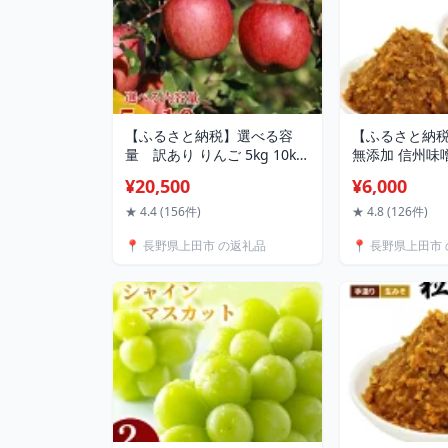
【ふるさと納税】選べる容
【ふるさと納税
量 訳あり りんご 5kg 10kg
無添加 信州味
JA信州うえだ 合戦りんご サ
ット 700g × 
¥20,500
¥6,000
ンふじ リンゴ 林檎 ふじ 果物
わせ ミソ 調味
くだもの フルーツ 信州 長野
そ 定期便 3ヶ月
★ 4.4 (156件)
★ 4.8 (126件)
離乳食 訳アリ わけあり 傷
月 天然醸造 米
📍 長野県上田市 の返礼品
📍 長野県上田市
2026年11月下旬から12月下
野 上田市 上
旬お届け お届け：2026年
商店
11月下旬から12月下旬お届
け