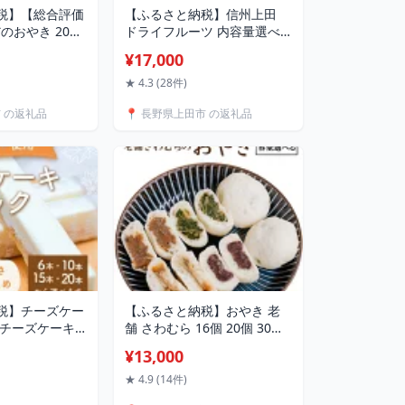
税】【総合評価
【ふるさと納税】信州上田
だのおやき 20個
ドライフルーツ 内容量選べ
 食べ比べ 種類
る セット 詰め合わせ 国産 フ
¥17,000
具材 昔ながら
ルーツ 果物 お菓子 おやつ 無
冷凍 手軽 モチ
添加 食品添加物不使用 加工
★ 4.3 (28件)
やつ ランチ
食品 食べ比べ 長野 信州 食
市 の返礼品
📍 長野県上田市 の返礼品
べ比べ 上田産フルーツ 自社
製造 甘み 酸味 香り 濃縮 間
食 ダイエット中 地元産果物
素材の味
税】チーズケー
【ふるさと納税】おやき 老
クチーズケーキ
舗 さわむら 16個 20個 30個
ズ 内容量選べ
内容量選べる 野沢菜 まいた
¥13,000
15本 20本 ステ
け あんこ ナス セット 詰め合
 メープルシュ
わせ 食事 おやつ 惣菜 軽食
★ 4.9 (14件)
メープル チーズ
食べ比べ 長野 信州和洋菓子