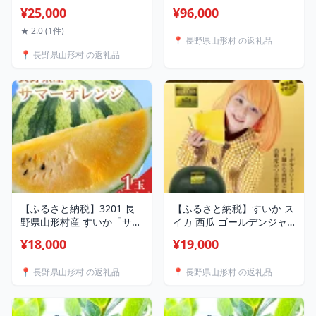
ック 種なし 大玉 金色 1玉
け】長野県産米コシヒカリ
¥25,000
¥96,000
甘い 黄色 山形村 長野県 新
10kg
品種 山形村産 ゴールデン
★ 2.0 (1件)
📍 長野県山形村 の返礼品
ジャック 1玉（8kg以上）
📍 長野県山形村 の返礼品
中川農園 3211
【ふるさと納税】3201 長
【ふるさと納税】すいか ス
野県山形村産 すいか「サマ
イカ 西瓜 ゴールデンジャ
ーオレンジ」 1玉（9kg以
ック 種なし 大玉 金色 1玉
¥18,000
¥19,000
上）
甘い 黄色 山形村 長野県 新
品種 山形村産 ゴールデン
📍 長野県山形村 の返礼品
📍 長野県山形村 の返礼品
ジャック 1玉（7kg以上）
中川農園 3210