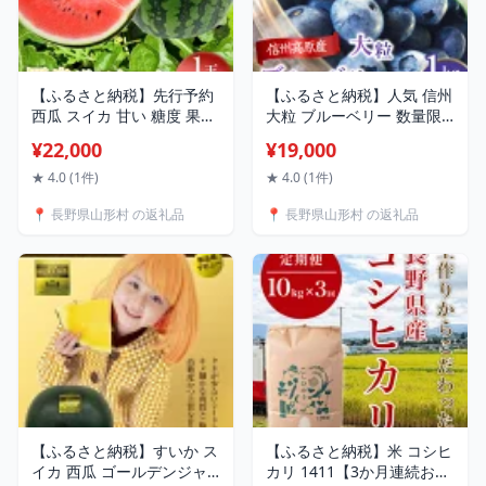
【ふるさと納税】先行予約
【ふるさと納税】人気 信州
西瓜 スイカ 甘い 糖度 果物
大粒 ブルーベリー 数量限
フルーツ 産地直送 期間限
定 期間限定 完熟 糖度 甘酸
¥22,000
¥19,000
定 数量限定 2026年 令和8
っぱい 100円玉大 冷蔵 信
年 人気 長野県産 信州 先行
州産 フレッシュブルーベリ
★ 4.0 (1件)
★ 4.0 (1件)
予約 3206 山形村産 すいか
ー(大粒) 1kg 3102
📍 長野県山形村 の返礼品
📍 長野県山形村 の返礼品
「羅皇ザ・スウィート」 1
玉（10kg前後）
【ふるさと納税】すいか ス
【ふるさと納税】米 コシヒ
イカ 西瓜 ゴールデンジャ
カリ 1411【3か月連続お届