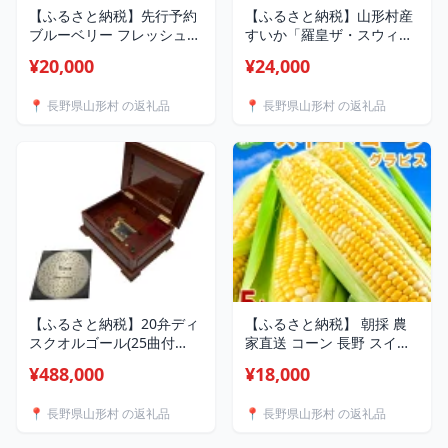
【ふるさと納税】先行予約
【ふるさと納税】山形村産
ブルーベリー フレッシュ
すいか「羅皇ザ・スウィー
新鮮 旬 朝摘み 果物 くだも
ト」 1玉（12kg以上）3216
¥20,000
¥24,000
の フルーツ スムージー ジ
ュース ヨーグルト ジャム
📍 長野県山形村 の返礼品
📍 長野県山形村 の返礼品
冷蔵 数量限定 季節限定 農
家直送 信州 長野 3905 信州
産 新鮮朝摘み 生ブルーベ
リー(チャンドラー大粒・中
粒)1kg
【ふるさと納税】20弁ディ
【ふるさと納税】 朝採 農
スクオルゴール(25曲付
家直送 コーン 長野 スイー
き)FDO-100MM Collection
トコーン「グラビス」
¥488,000
¥18,000
Case Photo Panel
5kg（2L～3L） 長野県 山形
村 2413
📍 長野県山形村 の返礼品
📍 長野県山形村 の返礼品