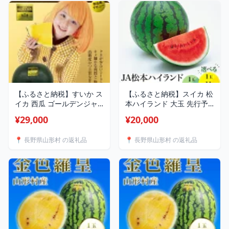
【ふるさと納税】すいか ス
【ふるさと納税】スイカ 松
イカ 西瓜 ゴールデンジャ
本ハイランド 大玉 先行予
ック 種なし 大玉 金色 1玉
約 糖度11度以上 信州 選べ
¥29,000
¥20,000
甘い 黄色 山形村 長野県 新
る 7kg 11kg【2026年7月中
品種 山形村産 ゴールデン
旬～8月上旬発送】
📍 長野県山形村 の返礼品
📍 長野県山形村 の返礼品
ジャック 1玉（9kg以上）
中川農園 3212