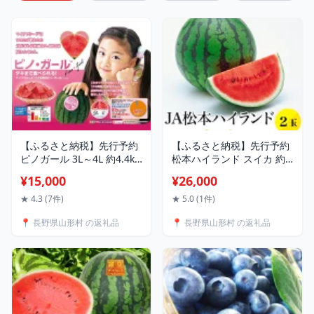
【ふるさと納税】先行予約
【ふるさと納税】先行予約
ピノガール 3L～4L 約4.4kg
松本ハイランド スイカ 約
～6.4kg（約2.2kg～
12kg（約6kg×2玉） 西瓜
¥15,000
¥26,000
3.2kg×2玉） 長野県産 信州
糖度11度以上 1814【L】JA
西瓜 こだま 小玉すいか フ
松本ハイランドすいか2玉
★ 4.3 (7件)
★ 5.0 (1件)
ルーツ 果物 旬 種まで食べ
（約6kg×2）【2026年7月
📍 長野県山形村 の返礼品
📍 長野県山形村 の返礼品
られる 送料無料 ピノガー
中旬～8月上旬発送】
ル2玉【2026年7月中旬～8
月中旬発送予定】