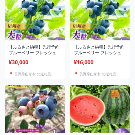
【ふるさと納税】先行予約
【ふるさと納税】先行予約
ブルーベリー フレッシュ
ブルーベリー フレッシュ
新鮮 旬 朝摘み 果物 くだも
新鮮 旬 朝摘み 果物 くだも
¥30,000
¥16,000
の フルーツ スムージー ジ
の フルーツ スムージー ジ
ュース ヨーグルト ジャム
ュース ヨーグルト ジャム
📍 長野県山形村 の返礼品
📍 長野県山形村 の返礼品
冷蔵 数量限定 季節限定 農
冷蔵 数量限定 季節限定 農
家直送 信州 長野 3902 信州
家直送 信州 長野 3901 信州
産 新鮮朝摘み 色んな種類
産 新鮮朝摘み 生ブルーベ
の大粒生ブルーベリー 2kg
リー(色んな種類・大きさ無
選別)1kg