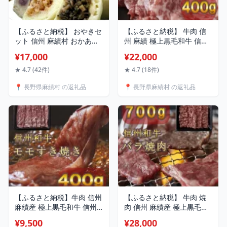
【ふるさと納税】 おやきセ
【ふるさと納税】 牛肉 信
ット 信州 麻績村 おかあさ
州 麻績 極上黒毛和牛 信州
ん達の 手作り おやき 郷土
プレミアム牛 ロース焼肉
¥17,000
¥22,000
食 具材 野沢菜 あずき かぼ
200g×2パック 400g リブ
ちゃ なす 切干大根 食べ比
ロース バーベキュー BBQ
★ 4.7 (42件)
★ 4.7 (18件)
べ 信州匠選
訳あり 緊急支援品
📍 長野県麻績村 の返礼品
📍 長野県麻績村 の返礼品
【ふるさと納税】牛肉 信州
【ふるさと納税】 牛肉 焼
麻績産 極上黒毛和牛 信州
肉 信州 麻績産 極上黒毛和
プレミアム牛 モモすき焼き
牛 信州プレミアム牛 カル
¥9,500
¥28,000
400g 長野 清水牧場 しゃぶ
ビ バラ焼肉用 350g×2パ