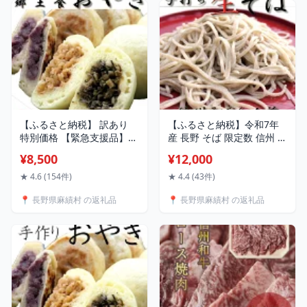
【ふるさと納税】 訳あり
【ふるさと納税】令和7年
特別価格 【緊急支援品】
産 長野 そば 限定数 信州 そ
おやき 長野の郷土食 手作
ば 手打ち 生そば 長野県 麻
¥8,500
¥12,000
りおやき 【事業者支援】
績産のそば粉使用 蕎麦 田
お試し価格 野沢菜 あずき
舎そば 6人前
★ 4.6 (154件)
★ 4.4 (43件)
なす かぼちゃ 切干大根 信
📍 長野県麻績村 の返礼品
📍 長野県麻績村 の返礼品
州匠選