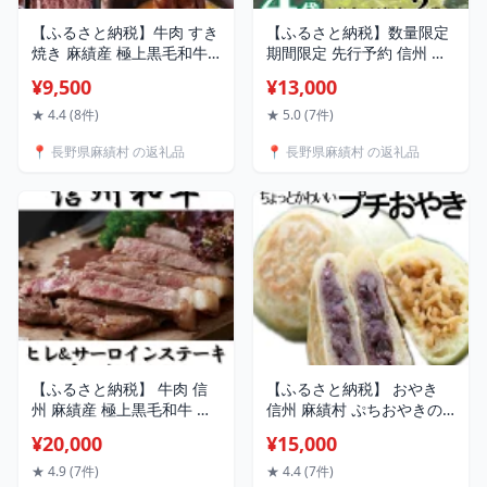
【ふるさと納税】牛肉 すき
【ふるさと納税】数量限定
焼き 麻績産 極上黒毛和牛
期間限定 先行予約 信州 麻
信州プレミアム牛 ウデ す
績村 浅漬け 野沢菜 詰め合
¥9,500
¥13,000
き焼き しゃぶしゃぶ 400g
わせセット 唐辛子 2セット
長野 清水牧場 訳あり 緊急
昆布 2セット
★ 4.4 (8件)
★ 5.0 (7件)
支援品
📍 長野県麻績村 の返礼品
📍 長野県麻績村 の返礼品
【ふるさと納税】 牛肉 信
【ふるさと納税】 おやき
州 麻績産 極上黒毛和牛 信
信州 麻績村 ぷちおやきの
州プレミアム牛 ヒレステー
セット 野沢菜 あずき なす
¥20,000
¥15,000
キ サーロインステーキ 食
かぼちゃ 切干大根 ちょう
べ比べセット 320g 長野 清
どいい大きさ 信州匠選
★ 4.9 (7件)
★ 4.4 (7件)