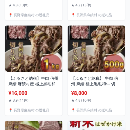
しゃぶ すき焼き 訳あり 緊
ック 長野 清水牧場 訳あ
★ 4.8 (13件)
★ 4.2 (13件)
急支援品
り 緊急支援品
📍 長野県麻績村 の返礼品
📍 長野県麻績村 の返礼品
【ふるさと納税】牛肉 信州
【ふるさと納税】 牛肉 信
麻績 麻績村産 極上黒毛和
州 麻績 極上黒毛和牛 切り
牛 切り落とし 1kg
落とし 500g 牛丼 肉じゃが
¥16,000
¥8,000
（500g×2パック） 牛丼 肉
炒め物 長野 清水牧場 訳あ
じゃが 炒め物 長野 清水牧
り 緊急支援品
★ 3.9 (11件)
★ 4.8 (10件)
場 訳あり 緊急支援品
📍 長野県麻績村 の返礼品
📍 長野県麻績村 の返礼品