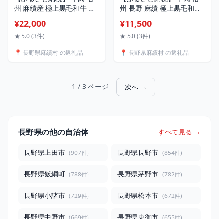
州 麻績産 極上黒毛和牛 信
州 長野 麻績 極上黒毛和牛
州プレミアム牛 肩ロースす
信州プレミアム牛 サーロイ
¥22,000
¥11,500
き焼き 400g×2パック
ン ステーキ 200g 事業者支
長野 清水牧場 しゃぶしゃ
援品 訳あり 緊急支援品
★ 5.0 (3件)
★ 5.0 (3件)
ぶ すき焼き 新登場 事業者
📍 長野県麻績村 の返礼品
📍 長野県麻績村 の返礼品
応援 訳あり 緊急支援品
1 / 3 ページ
次へ →
長野県の他の自治体
すべて見る →
長野県上田市
長野県長野市
(907件)
(854件)
長野県飯綱町
長野県茅野市
(788件)
(782件)
長野県小諸市
長野県松本市
(729件)
(672件)
長野県中野市
長野県東御市
(669件)
(655件)