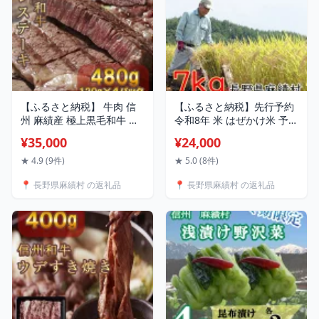
【ふるさと納税】 牛肉 信
【ふるさと納税】先行予約
州 麻績産 極上黒毛和牛 信
令和8年 米 はぜかけ米 予約
州プレミアム牛 ヒレステー
7kg 自然乾燥 天日乾燥 長
¥35,000
¥24,000
キ 480g 長野 清水牧場
野 麻績村 5kg + 2kg はざか
BBQ 120g×4パック 訳あ
け米 信州 長野県 麻績 令和
★ 4.9 (9件)
★ 5.0 (8件)
り 緊急支援品
8年産
📍 長野県麻績村 の返礼品
📍 長野県麻績村 の返礼品