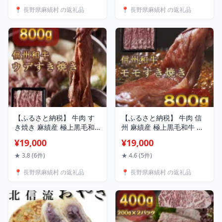
水牧場 BBQ 120g ＆ 200g
📍 長野県麻績村 の返礼品
📍 長野県麻績村 の返礼品
訳あり 緊急支援品
【ふるさと納税】 牛肉 す
【ふるさと納税】 牛肉 信
き焼き 麻績産 極上黒毛和
州 麻績産 極上黒毛和牛 信
牛 信州プレミアム牛 ウデ
州プレミアム牛 モモすき焼
¥19,000
¥19,000
すき焼き しゃぶしゃぶ
き 400g×2パック 長野 清水
400g×2パック 長野 清水牧
牧場 しゃぶしゃぶ すき焼
★ 3.8 (6件)
★ 4.6 (5件)
場 訳あり 緊急支援品
き 訳あり 緊急支援品
📍 長野県麻績村 の返礼品
📍 長野県麻績村 の返礼品