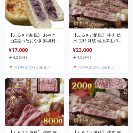
【ふるさと納税】 おやき
【ふるさと納税】 牛肉 信
北信流べたおやき 麻績村
州 長野 麻績 極上黒毛和牛
おかあさん達の 手作り お
信州プレミアム牛 サーロイ
¥17,000
¥23,000
やき 20個 野沢菜 あんこ な
ン ステーキ 200g×2パック
す かぼちゃ 切干大根 信州
400g 事業者支援品 訳あり
★ 4.2 (5件)
★ 4.5 (4件)
匠選
緊急支援品
📍 長野県麻績村 の返礼品
📍 長野県麻績村 の返礼品
【ふるさと納税】 牛肉 信
【ふるさと納税】 牛肉 信