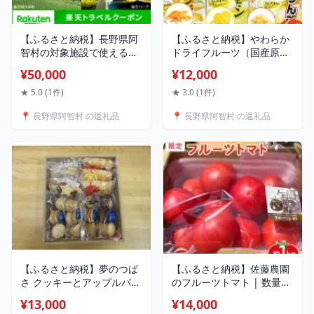
【ふるさと納税】長野県阿
【ふるさと納税】やわらか
智村の対象施設で使える楽
ドライフルーツ（国産原
天トラベルクーポン 寄付額
料） 人気 大袋 セット 3種
¥50,000
¥12,000
50,000円
×2袋 ｜ フルーツ お菓子 お
つまみ 果物 レモン リンゴ
★ 5.0 (1件)
★ 3.0 (1件)
オレンジ 小分け 国産 長野
📍 長野県阿智村 の返礼品
📍 長野県阿智村 の返礼品
信州
【ふるさと納税】夢のつば
【ふるさと納税】佐藤農園
さ クッキーとアップルパイ
のフルーツトマト | 数量限
セット ｜ お菓子 りんご ア
定 トマト フルーツ 甘い 送
¥13,000
¥14,000
ップル 信州 長野
料無料 信州 長野