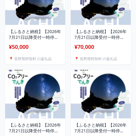
【ふるさと納税】【2026年
【ふるさと納税】【2026年
7月21日以降受付一時停止
7月21日以降受付一時停止
予定】阿智村産CO2フリー
予定】阿智村産CO2フリー
¥50,000
¥70,000
でんき 50,000 円コース
でんき 70,000 円コース
（注：お申込み前に申込条
（注：お申込み前に申込条
📍 長野県阿智村 の返礼品
📍 長野県阿智村 の返礼品
件を必ずご確認ください）
件を必ずご確認ください）
| 電力 返礼品 人気 おすす
| 電力 返礼品 人気 おすす
め
め
【ふるさと納税】【2026年
【ふるさと納税】【2026年
7月21日以降受付一時停止
7月21日以降受付一時停止