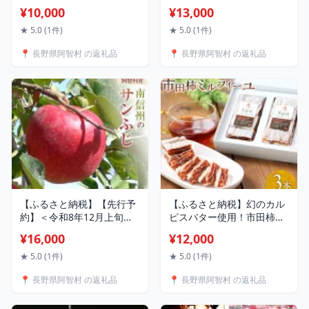
信州 みそ 味噌 熟成 長野
発送＞南信州 阿智村 市田
¥10,000
¥13,000
柿 1箱（約700g）｜ ご当
地 名産 柿 干し柿 果物 フル
★ 5.0 (1件)
★ 5.0 (1件)
ーツ 信州 長野
📍 長野県阿智村 の返礼品
📍 長野県阿智村 の返礼品
【ふるさと納税】【先行予
【ふるさと納税】幻のカル
約】＜令和8年12月上旬～
ピスバター使用！市田柿ミ
順次発送＞南信州 阿智村
ルフィーユ3本セット
¥16,000
¥12,000
りんご「サンふじ」約5kg
｜ 果物 フルーツ 林檎 リン
★ 5.0 (1件)
★ 5.0 (1件)
ゴ 信州 長野
📍 長野県阿智村 の返礼品
📍 長野県阿智村 の返礼品