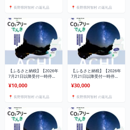
📍 長野県阿智村 の返礼品
📍 長野県阿智村 の返礼品
【ふるさと納税】【2026年
【ふるさと納税】【2026年
7月21日以降受付一時停止
7月21日以降受付一時停止
予定】阿智村産CO2フリー
予定】阿智村産CO2フリー
¥10,000
¥30,000
でんき 10,000 円コース
でんき 30,000 円コース
（注：お申込み前に申込条
（注：お申込み前に申込条
📍 長野県阿智村 の返礼品
📍 長野県阿智村 の返礼品
件を必ずご確認ください）
件を必ずご確認ください）
| 電力 返礼品 人気 おすす
| 電力 返礼品 人気 おすす
め
め