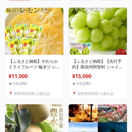
【ふるさと納税】やわらか
【ふるさと納税】【先行予
ドライフルーツ 輪ぎり レ
約】南信州阿智村 シャイン
モン（国産) 大袋 5袋パック
マスカット｜果物 フルーツ
¥11,000
¥15,000
｜ フルーツ お菓子 おつま
期間限定 数量限定 ぶどう
み 果物 レモン 小分け 国産
葡萄 1.0～1.2kg 信州 長野
★ 5.0 (2件)
★ 5.0 (2件)
長野 信州
📍 長野県阿智村 の返礼品
📍 長野県阿智村 の返礼品