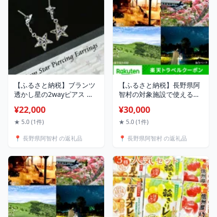
【ふるさと納税】ブランツ
【ふるさと納税】長野県阿
透かし星の2wayピアス ｜
智村の対象施設で使える楽
星 ドロップ ピアス 銀 多用
天トラベルクーポン 寄付額
¥22,000
¥30,000
途 star 唐草 透かし 耳飾り
30,000円
宇宙 星空 誕生日 クリスマ
★ 5.0 (1件)
★ 5.0 (1件)
ス 950 2way シルバー プ
📍 長野県阿智村 の返礼品
📍 長野県阿智村 の返礼品
レゼントラッピング