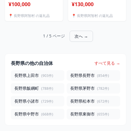
予定】阿智村産CO2フリー
予定】阿智村産CO2フリー
¥100,000
¥130,000
でんき 100,000 円コース
でんき 130,000 円コース
（注：お申込み前に申込条
（注：お申込み前に申込条
📍 長野県阿智村 の返礼品
📍 長野県阿智村 の返礼品
件を必ずご確認ください）
件を必ずご確認ください）
| 電力 返礼品 人気 おすす
| 電力 返礼品 人気 おすす
め
め
1 / 5 ページ
次へ →
長野県の他の自治体
すべて見る →
長野県上田市
長野県長野市
(903件)
(854件)
長野県飯綱町
長野県茅野市
(788件)
(782件)
長野県小諸市
長野県松本市
(729件)
(672件)
長野県中野市
長野県東御市
(668件)
(655件)