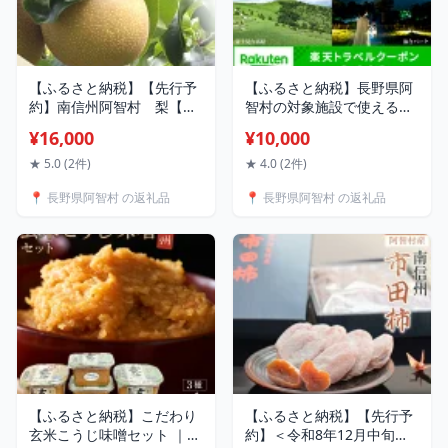
【ふるさと納税】【先行予
【ふるさと納税】長野県阿
約】南信州阿智村 梨【豊
智村の対象施設で使える楽
水】｜果物 フルーツ 期間
天トラベルクーポン 寄付額
¥16,000
¥10,000
限定 数量限定 5kg 信州 長
10,000円
野
★ 5.0 (2件)
★ 4.0 (2件)
📍 長野県阿智村 の返礼品
📍 長野県阿智村 の返礼品
【ふるさと納税】こだわり
【ふるさと納税】【先行予
玄米こうじ味噌セット ｜
約】＜令和8年12月中旬～