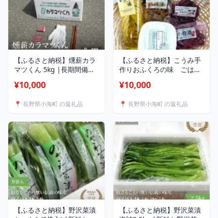
【ふるさと納税】燻薪カラ
【ふるさと納税】こうみ手
マツくん 5kg |長期間備蓄
作りおふくろの味 ごはん
備蓄燃料 薪 マキ まき キャ
のお供セット|小海厳選 お
¥10,000
¥10,000
ンプ アウトド アカラマツ
すすめ 詰め合せ ごはん ご
特産地 長野県小海町
飯 長野県小海町
📍 長野県小海町 の返礼品
📍 長野県小海町 の返礼品
【ふるさと納税】野沢菜漬
【ふるさと納税】野沢菜漬