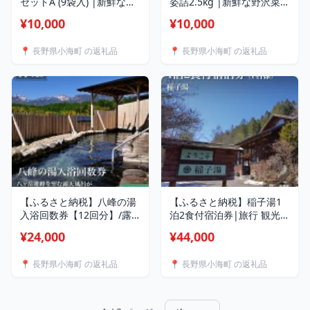
セットA (9袋入) |新鮮な野
姿詰2.5kg |新鮮な野沢菜
沢菜 天日干し漬物 発酵 野
天日干し漬物 発酵 野沢菜
¥10,000
¥10,000
沢菜産地 信州 長野県小海
産地 信州 長野県小海町
町
📍 長野県小海町 の返礼品
📍 長野県小海町 の返礼品
【ふるさと納税】八峰の湯
【ふるさと納税】稲子湯1
入浴回数券【12回分】/露
泊2食付宿泊券|旅行 観光
天風呂 岩盤浴 遠赤サウナ
ホテル 宿泊券 開湯100年超
¥24,000
¥44,000
源泉かけ流 北八ヶ岳松原温
北八ヶ岳 閑静な宿 温泉 長
泉 長野県小海町
野県小海町
📍 長野県小海町 の返礼品
📍 長野県小海町 の返礼品