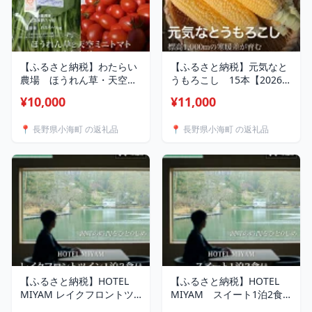
【ふるさと納税】わたらい
【ふるさと納税】元気なと
農場 ほうれん草・天空ミ
うもろこし 15本【2026年
ニトマト詰め合わせセッ
8月発送先行予約】
¥10,000
¥11,000
ト| 野菜 新鮮 旬 新鮮 根菜
【 2026年発送 先行予約 】
📍 長野県小海町 の返礼品
📍 長野県小海町 の返礼品
高原野菜 農家直送/長野県
小海町
【ふるさと納税】HOTEL
【ふるさと納税】HOTEL
MIYAM レイクフロントツ
MIYAM スイート1泊2食
イン1泊2食付 2名様 / 旅行
付2名様 /旅行 観光 ホテル