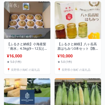
【ふるさと納税】小海産梨
【ふるさと納税】八ヶ岳高
「南水」4.5kg(9～12玉)|
原はちみつ3本セット【数
新鮮 旬 梨 果物 フルーツ 人
量限定】|新津養蜂園 国産
¥16,000
¥10,000
気返礼品 期間限定【10月か
はちみつ 蜂蜜 ハチミツ 純
ら収穫次第発送】 農園直送
粋 八ヶ岳高原 長野県小海
★ 5.0 (1件)
★ 5.0 (1件)
長野県小海町
町
📍 長野県小海町 の返礼品
📍 長野県小海町 の返礼品