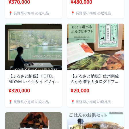
¥370,000
¥480,000
観光 ホテル 宿泊券 長野県
宿泊券 長野県小海町
小海町
📍 長野県小海町 の返礼品
📍 長野県小海町 の返礼品
【ふるさと納税】HOTEL
【ふるさと納税】信州南佐
MIYAM レイクサイドツイ
久から贈るカタログギフ
ン1泊2食付 2名様 / 旅行 観
ト 白駒の郷ギフト1セッ
¥320,000
¥20,000
光 ホテル 宿泊券 長野県小
ト/贈り物 ギフト 長野県小
海町
海町
📍 長野県小海町 の返礼品
📍 長野県小海町 の返礼品