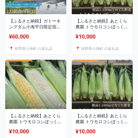
【ふるさと納税】ガトーキ
【ふるさと納税】あとくら
ングダム小海平日限定宿泊
農園 トウモロコシぼっくす
パック ゴルフ スキー | 八
（黄色）| 野菜 新鮮 旬 ト
¥60,000
¥10,000
ヶ岳 宿泊 ゴルフ スキー 八
ウモロコシ 10本 20本 30本
ヶ岳
【 2026年発送 先行予約 】
📍 長野県小海町 の返礼品
📍 長野県小海町 の返礼品
【ふるさと納税】あとくら
【ふるさと納税】あとくら
農園 トウモロコシぼっくす
農園 トウモロコシぼっくす
（白色黄色）| 野菜 新鮮 旬
（白色）| 野菜 新鮮 旬 ト
¥10,000
¥10,000
トウモロコシ 10本 20本 30
ウモロコシ 10本 20本 30本