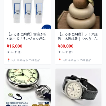
味噌
【ふるさと納税】歯磨き粉
【ふるさと納税】シミズ謹
\ 薬用ポリリンジェルWX
製 木製鏡餅 | ひのき ブラ
75g×3本セット | はみがき
ックチェリー インテリア
¥16,000
¥80,000
歯磨き 歯磨き粉 分割ポリ
置物 家具 お祝い
リン酸 ステイン除去 コー
★ 5.0 (1件)
★ 5.0 (1件)
ティング ホワイトニング
📍 長野県岡谷市 の返礼品
📍 長野県岡谷市 の返礼品
メンテナンス 白くする 研
磨剤不使用 ペパーミント味
リジェンティス株式会社 リ
ジェンティス 歯磨き粉 歯
磨き粉