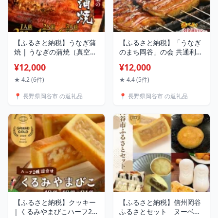
【ふるさと納税】うなぎ蒲
【ふるさと納税】「うなぎ
焼 | うなぎの蒲焼（真空パ
のまち岡谷」の会 共通利用
ック） | 1人前 1尾 2人前 2
券 3,000円分～24,000円分
¥12,000
¥12,000
尾 3人前 3尾 人気 無頭 タ
| お食事券 長野県 長野 食
レ付き 山椒付き カット 冷
事券 鰻 ウナギ うなぎ
★ 4.2 (6件)
★ 4.4 (5件)
蔵 丑の日 個包装 小分け た
📍 長野県岡谷市 の返礼品
📍 長野県岡谷市 の返礼品
れ 鰻 うなぎ ウナギ unagi
蒲焼き 蒲焼 かば焼き うな
ぎ蒲焼 うなぎ蒲焼 クール
便 送料無料 天龍 定期便
【ふるさと納税】クッキー
【ふるさと納税】信州岡谷
| くるみやまびこハーフ2種
ふるさとセット ヌーベル