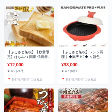
【ふるさと納税】【数量限
【ふるさと納税】レンジ調
定】はちみつ 国産 信州産
理 | ◆楽天1位◆ ＼新色登
種類が選べる 百花 トチ ア
場！／ ふるさと納税限定製
¥12,000
¥38,000
カシア 百花蜜 トチ蜜 アカ
品 レンジメート プロ プラ
シア蜜 1kg以上 ハチミツ
ス | 電子レンジ専用調理器
★ 4.9 (24件)
★ 4.6 (8件)
大容量 900g 1.2kg 2.4kg
具 レシピ付 電子レンジ 調
📍 長野県岡谷市 の返礼品
📍 長野県岡谷市 の返礼品
純粋はちみつ 長野県産百花
理器 レンジ レンジメイト
蜜 送料無料 楽天ふるさと
RANGEMATE PRO 電子レ
納税
ンジ調理器 レンジ調理器
レンジメイトプロ レンジ
メートプロ