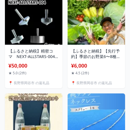
ローション 育毛ケア 育毛
剤 育毛剤
【ふるさと納税】精密コ
【ふるさと納税】【先行予
マ NEXT-ALLSTARS-004 |
約】季節のお野菜6〜8種セ
こま おもちゃ 室内 子供 大
ット【6月以降順次発送】 |
¥50,000
¥6,000
人向け 高品質
詰め合わせ 野菜セット 旬
新鮮 産地直送 とうもろこ
★ 5.0 (2件)
★ 4.5 (2件)
し レタス キャベツ 人参 ナ
📍 長野県岡谷市 の返礼品
📍 長野県岡谷市 の返礼品
ス トマト 里芋 野沢菜 サツ
マイモ きゅうり ピーマン
カブ 玉ねぎ ほうれん草 春
野菜 夏野菜 秋野菜 冬野菜