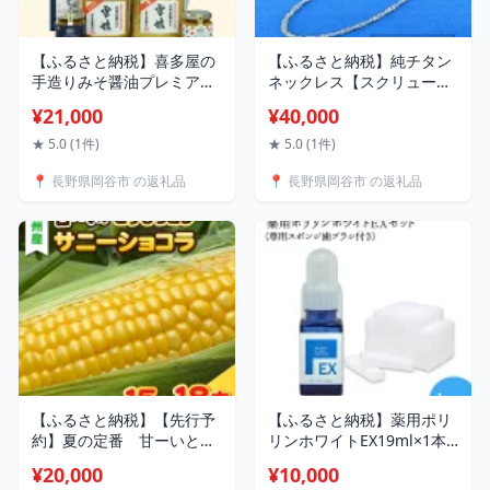
【ふるさと納税】喜多屋の
【ふるさと納税】純チタン
手造りみそ醤油プレミアム
ネックレス【スクリュー】
セット | YOUは何しに日本
| ファッション 装飾品 オシ
¥21,000
¥40,000
へ? 国産 調味料 みそ 900g
ャレ キレイ 上品
セット ミソ 雪娘 信州 長野
★ 5.0 (1件)
★ 5.0 (1件)
人気 麹 こうじ 冷蔵 手作り
📍 長野県岡谷市 の返礼品
📍 長野県岡谷市 の返礼品
手作り味噌 食品 発酵 しょ
うゆ しょう油 720ml 計
1.4L 加工食品
【ふるさと納税】【先行予
【ふるさと納税】薬用ポリ
約】夏の定番 甘ーいとう
リンホワイトEX19ml×1本
もろこし サニーショコ
専用スポンジ歯ブラシ60個
¥20,000
¥10,000
ラ 15〜18本セット
付きセット | はみがき 歯磨