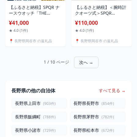
【ふるさと納税】SPQR ナ
【ふるさと納税】＜腕時計
ースウオッチ「THE
クオーツ式＞SPQR
NURSE」 シルバー × 紺 ｜
masterpiece レギュラー文
¥41,000
¥110,000
日本製 看護師 看護学生 学
字盤【SOMESサドルレザー
生 入学祝い 進学祝い 就職
バンド】 | 腕時計 時計 ブ
★ 4.0 (1件)
★ 4.0 (1件)
祝い ナース ナースウォッ
ランド SPQR スポール メン
📍 長野県岡谷市 の返礼品
📍 長野県岡谷市 の返礼品
チ 時計 男女兼用 男性 女性
ズ レディース 男女兼用 ギ
メンズ レディース 日常生
フト プレゼント 贈り物 ア
活 防水 アナログ 脈拍計 パ
イボリー ピンク ブラック
ルスメーター 軽い 軽量 夜
黒 バンド7種
1 / 10 ページ
次へ →
光 かわいい
長野県の他の自治体
すべて見る →
長野県上田市
長野県長野市
(903件)
(854件)
長野県飯綱町
長野県茅野市
(788件)
(782件)
長野県小諸市
長野県松本市
(729件)
(672件)