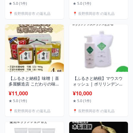
【2026年8月より収穫出来
き 歯磨き粉 高濃度分割ポ
★ 5.0 (1件)
★ 5.0 (1件)
次第発送】
リリン酸配合 ステイン除去
📍 長野県岡谷市 の返礼品
📍 長野県岡谷市 の返礼品
コーティング 歯を白く 着
色防止 歯の美白美容液 研
磨剤不使用 リジェンティス
株式会社 リジェンティス
ポリリン
【ふるさと納税】味噌 | 喜
【ふるさと納税】マウスウ
多屋醸造店 こだわりの味噌
ォッシュ | ポリリンデンタ
詰め合わせ4種入り | YOU
ルリンスEX-W 3か月分 | マ
¥11,000
¥10,000
は何しに日本へ？ 国産 み
ウスウォッシュ 口内環境を
そ 計3.8kg 1kg×2個
整える 液体 ステイン除去
★ 5.0 (1件)
★ 5.0 (1件)
900g×2個 セット 赤味噌 白
コーティング 歯周病 口臭
📍 長野県岡谷市 の返礼品
📍 長野県岡谷市 の返礼品
味噌 赤みそ 白みそ ミソ 雪
むし歯 ノンアルコール シ
娘 深山さくら 田舎糀 信州
ークワーサーミント味 リジ
長野 信州味噌 信州みそ 麴
ェンティス株式会社 リジェ
味噌 こうじ味噌 味噌 味噌
ンティス マウスウォッシュ