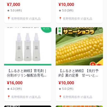
詰合せ | くるみやまびこ お
梅林堂 | くるみやまびこ お
¥7,000
¥10,000
菓子 焼き菓子 人気 焼菓子
菓子 おかし スイーツ スウ
胡桃 くるみ クルミ キャラ
ィーツ 甘い おやつ ヌーベ
★ 5.0 (4件)
★ 5.0 (3件)
メル クッキー クッキー ク
ル梅林堂 胡桃 クルミ くる
📍 長野県岡谷市 の返礼品
📍 長野県岡谷市 の返礼品
ッキー 個包装 小分け 銘菓
み 銘菓 詰め合わせ 個包装
長野県 岡谷市 ヌーベル梅
林堂 2026年モンドセレク
ション 21年連続最高金賞受
賞
【ふるさと納税】育毛剤 |
【ふるさと納税】【先行予
分割ポリリン酸配合育毛
約】夏の定番 甘ーいとう
剤 3本セット | 育毛 髪の
もろこし サニーショコ
¥16,000
¥10,000
毛 育毛剤 長鎖分割ポリリ
ラ 9本セット【2026年8月
ン酸配合 毛乳頭細胞にアプ
より収穫出来次第発送】
★ 4.3 (3件)
★ 5.0 (2件)
ローチ 脱毛予防 薄毛 頭皮
📍 長野県岡谷市 の返礼品
📍 長野県岡谷市 の返礼品
環境を整える リジェンティ
ス株式会社 リジェンティス
育毛ローション 育毛 育毛