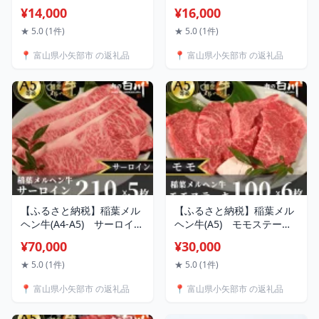
【配送不可地域：離島】
(150g×2本)
¥14,000
¥16,000
【1289996】
N521G902【1315066】
★ 5.0 (1件)
★ 5.0 (1件)
📍 富山県小矢部市 の返礼品
📍 富山県小矢部市 の返礼品
【ふるさと納税】稲葉メル
【ふるさと納税】稲葉メル
ヘン牛(A4-A5) サーロイン
ヘン牛(A5) モモステーキ
ステーキ(210g×5枚)【配送
(100g×6枚)【配送不可地
¥70,000
¥30,000
不可地域：離島・北海道・
域：離島・北海道・沖縄
沖縄県・東北・中国・四
県・東北・中国・四国・九
★ 5.0 (1件)
★ 5.0 (1件)
国・九州】【1291612】
州】【1291447】
📍 富山県小矢部市 の返礼品
📍 富山県小矢部市 の返礼品