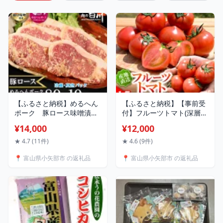
【ふるさと納税】めるへん
【ふるさと納税】【事前受
ポーク 豚ロース味噌漬け
付】フルーツトマト(深層水
80g×10枚(5枚×2袋真空パ
トマト)1.5キロ【濃厚な甘
¥14,000
¥12,000
ック)_ 豚ロース ポーク 美
みと旨み】_ トマト とまと
味しい 国産 惣菜 真空パッ
野菜 人気 美味しい 甘い 濃
★ 4.7 (11件)
★ 4.6 (9件)
ク 加工品 【配送不可地
厚 産地直送 新鮮 1.5kg【配
📍 富山県小矢部市 の返礼品
📍 富山県小矢部市 の返礼品
域：離島】【1291430】
送不可地域：離島】
【1287333】