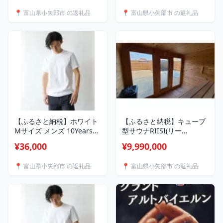
【1584350】
【1584340】
📍 富山県小矢部市 の返礼品
📍 富山県小矢部市 の返礼品
【ふるさと納税】ホワイト
【ふるさと納税】キューブ
Mサイズ メンズ 10Years
型サウナRIISI(リー
26ゲージ スムースコットン
ジ)mini(施工費・出張費・
¥36,000
¥9,990,000
クルーネックTシャツ
送料、全て込み)【配送不可
【1584322】
地域：離島】【1381936】
📍 富山県小矢部市 の返礼品
📍 富山県小矢部市 の返礼品