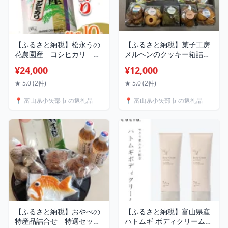
【ふるさと納税】松永うの
【ふるさと納税】菓子工房
花農園産 コシヒカリ
メルヘンのクッキー箱詰め
10kg【1290519】
【1285540】
¥24,000
¥12,000
★ 5.0 (2件)
★ 5.0 (2件)
📍 富山県小矢部市 の返礼品
📍 富山県小矢部市 の返礼品
【ふるさと納税】おやべの
【ふるさと納税】富山県産
特産品詰合せ 特選セット
ハトムギ ボディクリーム