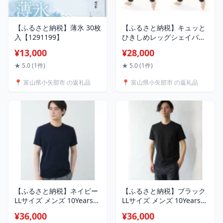
【ふるさと納税】薄氷 30枚
【ふるさと納税】キュッと
入【1291199】
ひきしめレッグシェイパー
(黒 S/M/L/LL/3Lサイズ 2枚
¥13,000
¥28,000
セット)【G1289576】
★ 5.0 (1件)
★ 5.0 (1件)
📍 富山県小矢部市 の返礼品
📍 富山県小矢部市 の返礼品
【ふるさと納税】ネイビー
【ふるさと納税】ブラック
LLサイズ メンズ 10Years
LLサイズ メンズ 10Years
26ゲージ スムースコットン
26ゲージ スムースコットン
¥36,000
¥36,000
クルーネックTシャツ
クルーネックTシャツ