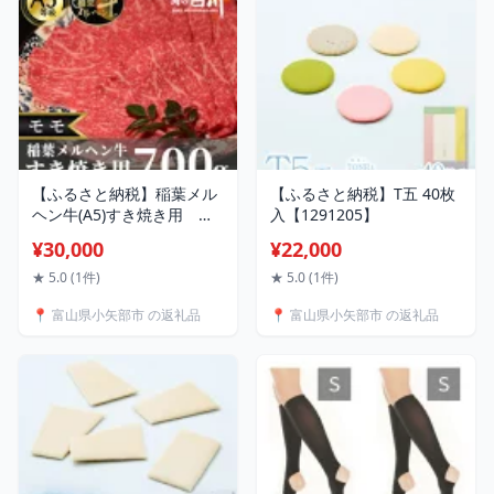
【ふるさと納税】稲葉メル
【ふるさと納税】T五 40枚
ヘン牛(A5)すき焼き用 モ
入【1291205】
モ700g【配送不可地域：離
¥30,000
¥22,000
島・北海道・沖縄県・東
北・中国・四国・九州】
★ 5.0 (1件)
★ 5.0 (1件)
【1291443】
📍 富山県小矢部市 の返礼品
📍 富山県小矢部市 の返礼品