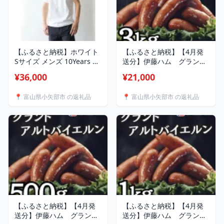
【ふるさと納税】ホワイト
【ふるさと納税】【4月発
Sサイズ メンズ 10Years 26
送分】伊藤ハム グランド
ゲージ スムースコットン
アルトバイエルン500g×6
¥36,000
¥21,000
クルーネックTシャツ
パック 計3kg【配送不可
【1584317】
地域：離島】【1596027】
📍 富山県小矢部市 の返礼品
📍 富山県小矢部市 の返礼品
【ふるさと納税】【4月発
【ふるさと納税】【4月発
送分】伊藤ハム グランド
送分】伊藤ハム グランド