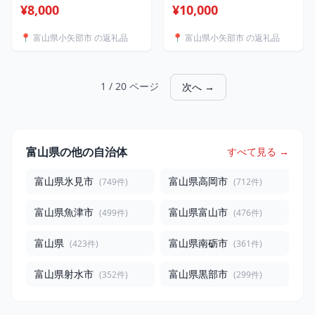
アルトバイエルン500g×1
アルトバイエルン500g×2
¥8,000
¥10,000
パック【配送不可地域：離
パック 計1kg【配送不可
島】【1596022】
地域：離島】【1596024】
📍 富山県小矢部市 の返礼品
📍 富山県小矢部市 の返礼品
1 / 20 ページ
次へ →
富山県の他の自治体
すべて見る →
富山県氷見市
富山県高岡市
(749件)
(712件)
富山県魚津市
富山県富山市
(499件)
(476件)
富山県
富山県南砺市
(423件)
(361件)
富山県射水市
富山県黒部市
(352件)
(299件)