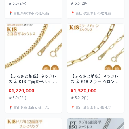
ルド 24金 K24 日本製 アク
食品 チーズ スティック 人
★ 5.0 (2件)
★ 5.0 (2件)
セサリー ブレスレット レ
気 リピーター お土産 ※北
📍 富山県魚津市 の返礼品
📍 富山県魚津市 の返礼品
ディース メンズ ファッシ
海道・沖縄・離島への配送
ョン ギフト プレゼント 富
不可
山 富山県 魚津市
【ふるさと納税】ネックレ
【ふるさと納税】ネックレ
ス 金 K18 二面喜平ネック
ス 金 K18 ミラーノ(ロング
レス 45cm-10g 造幣局検定
小豆) ネックレス 50cm 約
¥1,220,000
¥1,320,000
マーク入り ｜ゴールド 18
10g｜金 ゴールド 18金
金 K18 日本製 アクセサリ
K18 日本製 アクセサリー
★ 5.0 (2件)
★ 5.0 (2件)
ー ジュエリー ネックレス
ジュエリー ネックレス レ
📍 富山県魚津市 の返礼品
📍 富山県魚津市 の返礼品
レディース メンズ ファッ
ディース メンズ ファッシ
ション ギフト プレゼント
ョン ギフト プレゼント 富
富山 富山県 魚津市 ※沖縄
山 富山県 魚津市 ※沖縄へ
への配送不可
の配送不可