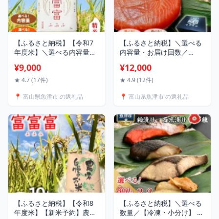
【ふるさと納税】【令和7
【ふるさと納税】＼選べる
年度米】＼選べる内容量・
内容量・お届け回数／
お届け回数／富山県産米
【生】魚卸問屋の「鱒寿
¥9,000
¥12,000
「富富富」（精米）｜米 定
司」（超厚切り）1段 ｜ は
期便 富富富 ふふふ 選べる
りたや 魚貝類 加工食品 和
★ 4.7 (17件)
★ 4.9 (12件)
こめ コメ お米 おこめ 白米
食 惣菜 お寿司 鱒寿司 ます
📍 富山県魚津市 の返礼品
📍 富山県魚津市 の返礼品
精米 5kg 10kg 20kg ブラン
寿司 押し寿司 鮭 サーモン
ド米 お中元 ギフト ご飯 ご
定期便 ※北海道・青森・九
はん 人気 北陸 銘柄米 ※北
州・沖縄・離島への配送不
海道・沖縄・離島への配送
可
不可
【ふるさと納税】【令和8
【ふるさと納税】＼選べる
年度米】【新米予約】農家
数量／【冷凍・小分け】 粕