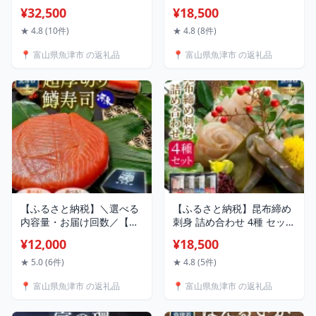
直送「富富富」10kg（白
漬け 西京漬け 4種ずつ 8種
¥32,500
¥18,500
米）｜新米 先行予約 予約
セット 8〜32パック（ ブリ
米 富富富 ふふふ こめ コメ
銀ダラ 紅鮭 ふぐ サワラ メ
★ 4.8 (10件)
★ 4.8 (8件)
お米 おこめ 白米 精米 10kg
ダイ ）｜ 天然ぶり 鰤 銀だ
📍 富山県魚津市 の返礼品
📍 富山県魚津市 の返礼品
ブランド米 銘柄米 お中元
ら 銀鱈 鮭 しゃけ サケ サー
ギフト ご飯 ごはん 人気 ラ
モン さわら 味噌漬け かす
ンキング 北陸 富山 お取り
漬け 魚貝類 魚介類 海鮮 北
寄せ ※2026年9月～発送
陸 富山県 富山湾 魚津市
【ふるさと納税】＼選べる
【ふるさと納税】昆布締め
内容量・お届け回数／【冷
刺身 詰め合わせ 4種 セット
凍】魚卸問屋の「鱒寿司」
【お中元】｜昆布〆 刺し身
¥12,000
¥18,500
（超厚切り）1段 【お中
盛り合わせ 刺身盛り合わせ
元】｜ はりたや 魚貝類 加
詰め合わせ 北陸 海鮮 国産
★ 5.0 (6件)
★ 4.8 (5件)
工食品 和食 惣菜 お寿司 鱒
真かじき 真だら そでいか
📍 富山県魚津市 の返礼品
📍 富山県魚津市 の返礼品
寿司 ます寿司 押し寿司 鮭
甘エビ 甘えび 甘海老 エビ
サーモン 定期便 お中元 ※
えび 海老 魚介 魚介類 海鮮
北海道・沖縄・離島への配
セット 【冷凍】※北海道・