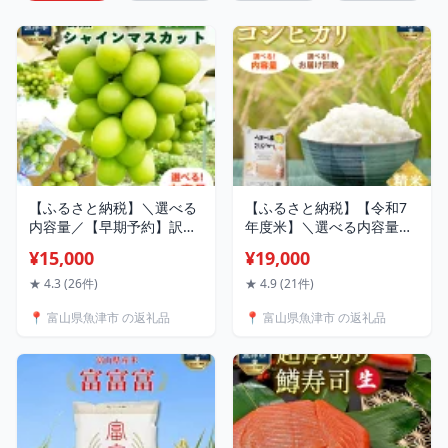
【ふるさと納税】＼選べる
【ふるさと納税】【令和7
内容量／【早期予約】訳あ
年度米】＼選べる内容量・
り シャインマスカット 樹
お届け回数／富山県 うおづ
¥15,000
¥19,000
熟｜ 房 小分けパック 富山
産米「コシヒカリ」（精
県産 マスカット ぶどう ブ
米）｜米 定期便 こしひか
★ 4.3 (26件)
★ 4.9 (21件)
ドウ 葡萄 ※北海道・沖縄・
り コシヒカリ 選べる こめ
📍 富山県魚津市 の返礼品
📍 富山県魚津市 の返礼品
離島への配送不可 ※2026年
コメ お米 おこめ 白米 精米
10月～発送
5kg 10kg 20kg ブランド米
お中元 ギフト 人気 北陸 ※
北海道・沖縄・離島への配
送不可