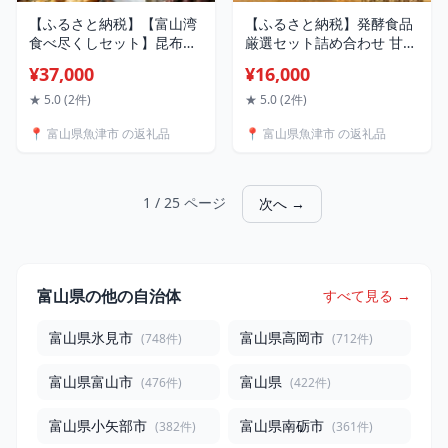
【ふるさと納税】【富山湾
【ふるさと納税】発酵食品
食べ尽くしセット】昆布〆
厳選セット詰め合わせ 甘酒
4種と魚津バイ飯おこわ
あまざけ 飲む麹 たまり醤
¥37,000
¥16,000
（冷凍）昆布締め 富山 ホ
油 味噌 手づくり 自家製 宮
タルイカ 甘エビ バイ貝 ヒ
本みそ店 【飲料・ドリン
★ 5.0 (2件)
★ 5.0 (2件)
ラメ 【加工品・惣菜・冷
ク・米味噌・醤油】
📍 富山県魚津市 の返礼品
📍 富山県魚津市 の返礼品
凍・魚介類・魚貝類・イ
カ】
1 / 25 ページ
次へ →
富山県の他の自治体
すべて見る →
富山県氷見市
富山県高岡市
(748件)
(712件)
富山県富山市
富山県
(476件)
(422件)
富山県小矢部市
富山県南砺市
(382件)
(361件)