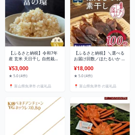
送不可
沖縄・離島への配送不可
【ふるさと納税】令和7年
【ふるさと納税】＼選べる
産 玄米 天日干し 自然栽培
お届け回数／ほたるいか 素
米 コシヒカリ「富の環」
干し 100枚 ｜ おつまみ ハ
¥53,000
¥18,000
10kg｜富の環 お米 こめ コ
マオカ海の幸 定期便 ホタ
メ おこめ もちもち 冷めて
ルイカ 干物 魚介 魚介類 海
★ 5.0 (4件)
★ 5.0 (4件)
も 美味しい 高品質 富山 魚
鮮 魚 つまみ 加工食品 ※沖
📍 富山県魚津市 の返礼品
📍 富山県魚津市 の返礼品
津※北海道・沖縄・離島へ
縄・離島への配送不可
の配送不可 ※2025年10月
下旬～2026年3月下旬頃に
順次発送予定