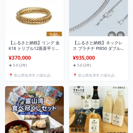
【ふるさと納税】リング 金
【ふるさと納税】ネックレ
K18 トリプル12面喜平リン
ス プラチナ Pt850 ダブル
グ 刻印入り 9号 11号 13号
六面喜平ネックレス 50cm-
¥370,000
¥935,000
15号 ｜ゴールド 18金 K18
11g 造幣局検定マーク入り
日本製 アクセサリー ジュ
｜プラチナ 白金 Pt850 日
★ 5.0 (2件)
★ 5.0 (2件)
エリー 指輪 リング レディ
本製 アクセサリー ネック
📍 富山県魚津市 の返礼品
📍 富山県魚津市 の返礼品
ース メンズ ファッション
レス レディース メンズ フ
ギフト プレゼント 富山 富
ァッション ギフト ※お届
山県 魚津市 ※沖縄への配送
け：最大3ヵ月程で発送し
不可
ます ※沖縄への配送不可