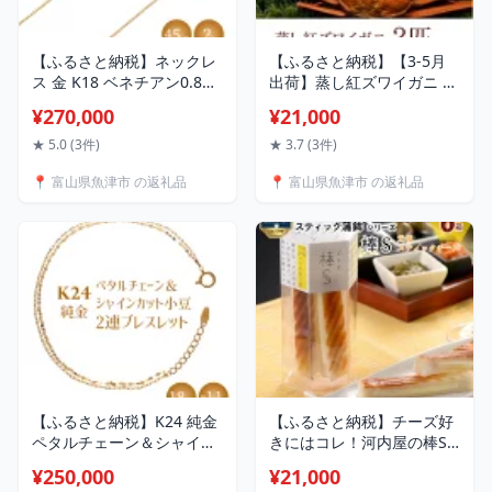
【ふるさと納税】ネックレ
【ふるさと納税】【3-5月
ス 金 K18 ベネチアン0.8φ
出荷】蒸し紅ズワイガニ 2
45cm｜金 ゴールド 18金
匹 ｜ ずわい蟹 ずわいガニ
¥270,000
¥21,000
K18 日本製 アクセサリー
ズワイガニ ※2026年3月上
ジュエリー ネックレス レ
旬～5月下旬頃に順次発送
★ 5.0 (3件)
★ 3.7 (3件)
ディース メンズ ファッシ
予定 ※北海道・沖縄・離島
📍 富山県魚津市 の返礼品
📍 富山県魚津市 の返礼品
ョン ギフト プレゼント 富
への配送不可
山 富山県 魚津市 ※沖縄へ
の配送不可
【ふるさと納税】K24 純金
【ふるさと納税】チーズ好
ペタルチェーン＆シャイン
きにはコレ！河内屋の棒S
カット小豆2連ブレスレッ
元祖スティック6パック入
¥250,000
¥21,000
ト 0.2φ 18cm｜純金 ゴー
【お中元】｜ 乳製品 加工