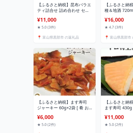
【ふるさと納税】昆布バラエ
【ふるさと納税
ティ詰合せ 詰め合わせ セッ
種＆地酒 720m
ト
本酒 お酒/生
¥11,000
¥16,000
黒部市 飲み比
米酒 魚介類 魚
★ 5.0 (3件)
★ 4.7 (3件)
📍 富山県黒部市 の返礼品
📍 富山県黒部市
【ふるさと納税】ます寿司
【ふるさと納税
ジャーキー 60g×2袋 [ 肴 お
ます寿司 430
つまみ ます 鱒 切落とし ]/ま
司 富山名物 
¥6,000
¥11,000
す寿司屋ヒロ助/富山県 黒部
ヒロ助/富山県
市 加工食品 魚 魚介類 魚介
海鮮 魚 魚介類
★ 5.0 (2件)
★ 5.0 (2件)
惣菜