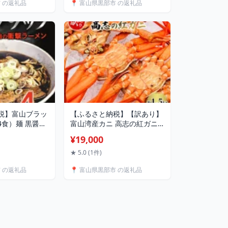
市 の返礼品
📍 富山県黒部市 の返礼品
子 スイーツ おやつ お届
け：2025年11月頃からの発
送。
税】富山ブラッ
【ふるさと納税】【訳あり】
4食）麺 黒醤油
富山湾産カニ 高志の紅ガニ
山県黒部市 醤油
お買い得 約1.5kg（4～5杯）
¥19,000
油スープ 後ひ
富山県黒部市/紅ズワイ カニ
ランチ 夕飯 夜食
漁師直販 恵比須丸 蟹のむき
★ 5.0 (1件)
身 鮮度抜群 風味豊か イベン
市 の返礼品
📍 富山県黒部市 の返礼品
ト 集まり お祝い お届け：
2025年9月中旬～2026年5月
下旬