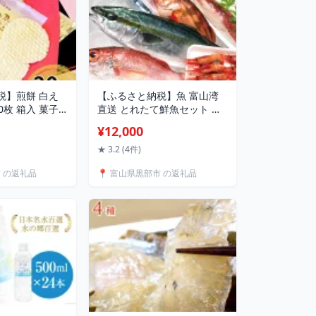
税】煎餅 白え
【ふるさと納税】魚 富山湾
0枚 箱入 菓子
直送 とれたて鮮魚セット 約
物/シンエツ/富
1.5～2.5kg 旬 新鮮 鮮魚 詰め
¥12,000
 お菓子 おやつ
合わせ 産地直送 冷蔵/くろべ
附申込がお盆・
漁業協同組合 魚の駅「生
★ 3.2 (4件)
合や寄附申込が
地」/富山県 黒部市 海鮮 魚介
市 の返礼品
📍 富山県黒部市 の返礼品
は、お届けまで
類 魚介
ことがございま