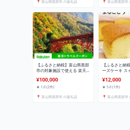
📍 富山県黒部市 の返礼品
📍 富山県黒部市
【ふるさと納税】富山県黒部
【ふるさと納
市の対象施設で使える 楽天
ーズケーキ ス
トラベルクーポン 寄付額
菓子 おやつ
¥100,000
¥12,000
100,000円(クーポン30,000
円) 富山 北陸 宿泊 宿泊券
★ 1.0 (2件)
★ 5.0 (1件)
ホテル 旅館 旅行 旅行券 観光
📍 富山県黒部市 の返礼品
📍 富山県黒部市
トラベル チケット 旅 宿 券