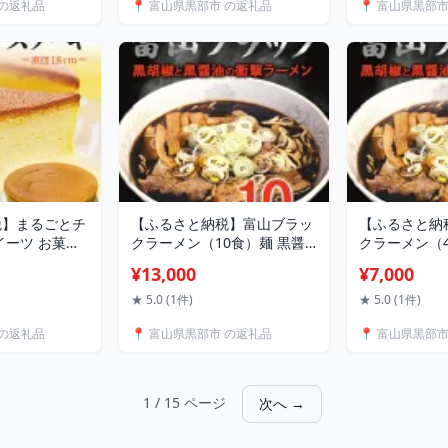
 の返礼品
📍 富山県黒部市 の返礼品
📍 富山県黒部
税】まるごとチ
【ふるさと納税】富山ブラッ
【ふるさと納
イーツ お菓子
クラーメン（10食）麺 黒醤
クラーメン（
油 /シンエツ/富山県黒部市
/シンエツ/富
¥13,000
¥7,000
醤油ラーメン 黒醤油スープ
ラーメン 黒醤
後ひく旨さ 麺類 ランチ 夕飯
く旨さ 麺類 
★ 5.0 (1件)
★ 5.0 (1件)
夜食 加工品
加工品
 の返礼品
📍 富山県黒部市 の返礼品
📍 富山県黒部
1 / 15 ページ
次へ →