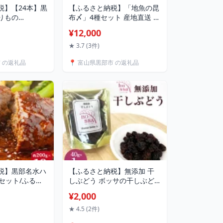
税】【24本】黒
【ふるさと納税】「地魚の昆
りもの
布〆」4種セット 産地直送 旬
×1ケース 水 飲
魚介 魚 さかな 詰め合わせ 冷
¥12,000
ウォーター /
凍/くろべ漁業協同組合 魚の
県 黒部市【名水百
駅「生地」/富山県 黒部市 海
★ 3.7 (3件)
 防災 アウトド
鮮 魚介類 鮮魚
市 の返礼品
📍 富山県黒部市 の返礼品
 5000円
 送料無料】 飲料
税】黒部名水ハ
【ふるさと納税】無添加 干
セット/ふるさ
しぶどう ボッサの干しぶど
黒部市 惣菜 冷
う 40g×1袋 マスカットベー
¥2,000
 洋食 おかず 冷
リーA（種あり）国産 レーズ
時短 夕飯 ラン
ン ドライフルーツ 砂糖不使
★ 4.5 (2件)
用 ブドウ 葡萄 加工食品 お菓