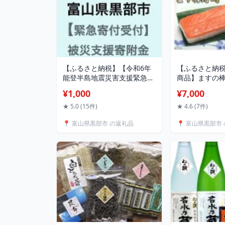
【ふるさと納税】【令和6年
【ふるさと納
能登半島地震災害支援緊急寄
商品】ますの棒
附受付】富山県黒部市災害応
210g/ます寿
¥1,000
¥7,000
援寄附金（返礼品はありませ
県 黒部市 寿司
ん）
ます鮨 棒寿司 
★ 5.0 (15件)
★ 4.6 (7件)
鮮 魚 魚介類 
📍 富山県黒部市 の返礼品
📍 富山県黒部市
惣菜