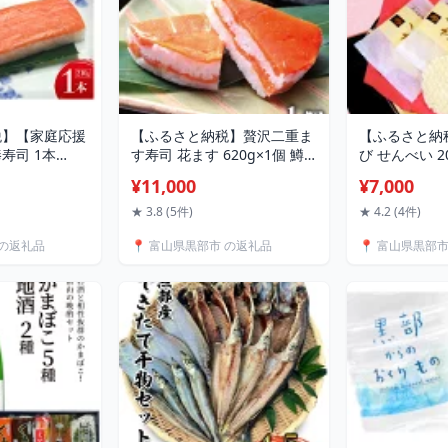
税】【家庭応援
【ふるさと納税】贅沢二重ま
【ふるさと納
寿司 1本
す寿司 花ます 620g×1個 鱒
び せんべい 2
司屋ヒロ助/富山
寿司 押し寿司 富山名物/植
白エビ 富山名
¥11,000
¥7,000
 鮨 ます寿司
万/富山県 黒部市 お寿司 海鮮
山県 黒部市
お寿司 マス 海
魚 魚介類 魚介 加工食品 惣菜
お届け：※寄
★ 3.8 (5件)
★ 4.2 (4件)
魚介 加工食品
お届け：2026年5月末まで
連休前後の場
 の返礼品
📍 富山県黒部市 の返礼品
📍 富山県黒部
集中した場合
お待たせする
す。