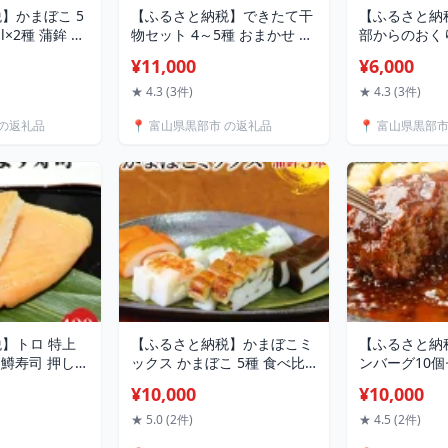
】かまぼこ 5
【ふるさと納税】できたて干
【ふるさと納
l×2種 蒲鉾 日
物セット 4～5種 おまかせ 富
部からのおく
地蒲鉾/富山県
山県黒部市/産地直送 旬 魚介
500ml×24本
¥11,000
¥6,000
べ 本醸造酒 純
魚 さかな 詰め合わせ ひもの
料水 ミネラル
介 加工食品
富山湾 名水 産地直送 生地 干
IAC / 富山
★ 4.3 (3件)
★ 4.3 (3件)
物の詰め合わせ 加工品 朝食
選 黒部の名水
 の返礼品
📍 富山県黒部市 の返礼品
📍 富山県黒部
朝ごはん おかず 夕飯 晩御飯
ア ペットボトル
5000円以下
類
】トロ 特上
【ふるさと納税】かまぼこミ
【ふるさと納
g 鱒寿司 押し寿
ックス かまぼこ 5種 食べ比
ンバーグ10個
冷蔵/ます寿司屋
べ 蒲鉾 海の幸 / 生地蒲鉾 魚
と納税/富山県
¥10,000
¥10,000
 黒部市 お寿司
介類 魚介 カマボコ 練り製品
凍総菜 肉料理
 魚介 加工食品
セット
凍ハンバーグ 
★ 5.0 (2件)
★ 4.5 (2件)
チ お弁当