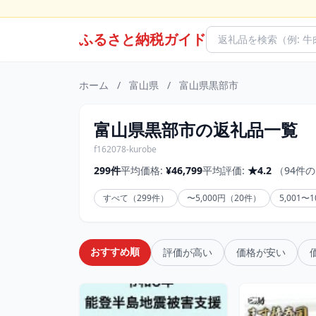
ふるさと納税ガイド
ホーム
/
富山県
/
富山県黒部市
富山県黒部市の返礼品一覧
f162078-kurobe
299件
平均価格:
¥46,799
平均評価:
★4.2
（94件
すべて（299件）
〜5,000円（20件）
5,001〜
おすすめ順
評価が高い
価格が安い