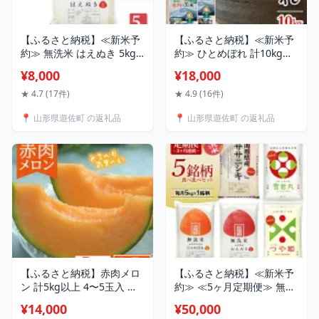
【ふるさと納税】≪新米予
【ふるさと納税】≪新米予
約≫ 無洗米 はえぬき 5kg
約≫ ひとめぼれ 計10kg
山形県産 令和8年産米 ご希
5kg×2袋 令和8年産米 山形
¥8,000
¥18,000
望の時期頃お届け 東北 山
県庄内産 ご希望の時期頃お
形県 遊佐町 庄内地方 精米
届け 東北 遊佐町 庄内地方
★ 4.7 (17件)
★ 4.9 (16件)
白米 小分け 少人数 阿部ベ
庄内平野 米 お米 精米 白米
📍 山形県遊佐町 の返礼品
📍 山形県遊佐町 の返礼品
イコク
庄内米 ごはん ご飯 セット
【ふるさと納税】赤肉メロ
【ふるさと納税】≪新米予
ン 計5kg以上 4〜5玉入 山
約≫ ≪5ヶ月定期便≫ 無洗
形県遊佐産 7月中旬〜8月上
米 5銘柄食べ比べセット 各
¥14,000
¥50,000
旬頃お届け ※着日指定不可
5kg 5ヶ月連続 計25kg 令和