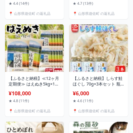
果物 フルーツ 夏 東北 山形
8年産 ササニシキ 雪若丸 ひ
★ 4.4 (14件)
★ 4.7 (13件)
県 遊佐町 庄内
とめぼれ はえぬき つや姫
📍 山形県遊佐町 の返礼品
📍 山形県遊佐町 の返礼品
山形県産 毎月下旬にお届け
山形県 遊佐町 庄内地方 ブ
ランド米 ごはん ご飯 白米
連続定期便 小分け
【ふるさと納税】≪12ヶ月
【ふるさと納税】しらす鮭
定期便≫ はえぬき5kg×12
ほぐし 70g×3本セット 瓶
ヶ月連続 計60kg 山形県庄
詰め 化学調味料・保存料・
¥108,000
¥6,000
内産 ご希望期間の毎月中旬
着色料不使用 しらす 鮭 さ
頃お届け JA 農協 産地直送
け サケ 常温保存 ご飯のお
★ 4.8 (11件)
★ 4.6 (11件)
精米 白米 庄内米 ブランド
とも ふりかけ
📍 山形県遊佐町 の返礼品
📍 山形県遊佐町 の返礼品
米 お米 東北 遊佐町