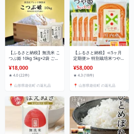
【ふるさと納税】無洗米 こ
【ふるさと納税】≪5ヶ月
つぶ姫 10kg 5kg×2袋 ご希
定期便≫ 特別栽培米つや姫
望時期頃お届け ブレンド米
5kg×5ヶ月連続 計25kg 山
¥18,000
¥58,000
米 お米 精米 白米 ごはん ご
形県庄内産 ご希望期間の毎
飯 東北 山形県 遊佐町 庄内
月下旬頃お届け JA 農協 産
★ 4.0 (22件)
★ 4.3 (18件)
地方 発送時期が選べる
地直送 精米 白米 庄内米 東
📍 山形県遊佐町 の返礼品
📍 山形県遊佐町 の返礼品
北 遊佐町 ブランド米