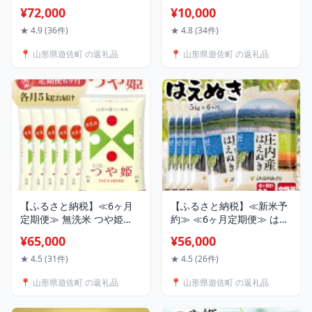
10kg（5kg×2袋）×3ヶ月連
米 特別栽培米 山形県庄内
¥72,000
¥10,000
続 計30kg 山形県庄内産 ご
産 ご希望の時期頃にお届け
希望期間の毎月下旬頃お届
東北 山形県 遊佐町 庄内地
★ 4.9 (36件)
★ 4.8 (34件)
け JA 農協 産地直送 精米 白
方 米 お米 精米 白米 ブラン
📍 山形県遊佐町 の返礼品
📍 山形県遊佐町 の返礼品
米 庄内米 東北 遊佐町 ブラ
ド米 庄内米 ご飯 ごはん 農
ンド米
協 JA お試し 発送時期が選
べる
【ふるさと納税】≪6ヶ月
【ふるさと納税】≪新米予
定期便≫ 無洗米 つや姫
約≫ ≪6ヶ月定期便≫ はえ
5kg×6ヶ月連続 計30kg 山
ぬき5kg×6ヶ月連続 計30kg
¥65,000
¥56,000
形県産 毎月中旬にお届け
山形県庄内産 ご希望期間の
東北 山形県 遊佐町 庄内地
毎月中旬頃お届け JA 農協
★ 4.5 (31件)
★ 4.5 (26件)
方 精米 白米 米 お米 ブラン
産地直送 精米 白米 庄内米
📍 山形県遊佐町 の返礼品
📍 山形県遊佐町 の返礼品
ド米 ごはん ご飯 連続定期
東北 遊佐町
便 6回連続 小分け