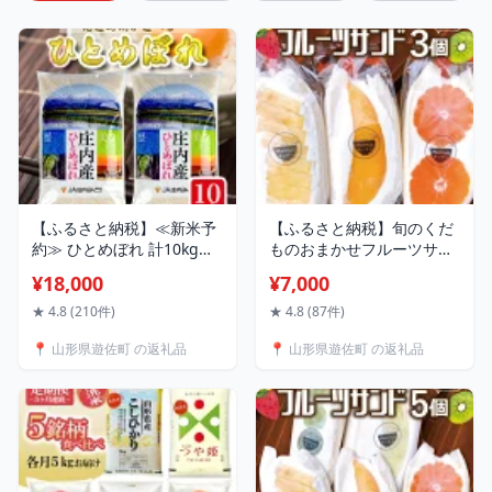
【ふるさと納税】≪新米予
【ふるさと納税】旬のくだ
約≫ ひとめぼれ 計10kg
ものおまかせフルーツサン
5kg×2袋 令和8年産米 山形
ド 3種×各1個 計3個 冷蔵便
¥18,000
¥7,000
県庄内産 ご希望時期頃お届
※着日指定・離島発送不可
け 東北 山形県 遊佐町 庄内
東北 山形県産 遊佐町 庄内
★ 4.8 (210件)
★ 4.8 (87件)
地方 米 お米 精米 白米 庄内
地方 くだもの 果物 パン ス
📍 山形県遊佐町 の返礼品
📍 山形県遊佐町 の返礼品
米 ご飯 ごはん 農協 JA 発送
イーツ 季節物 春 夏 秋 冬
時期が選べる