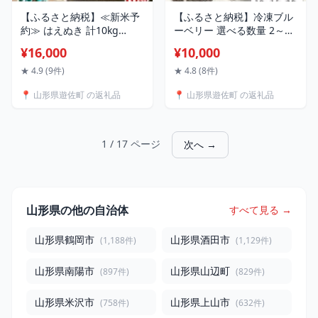
【ふるさと納税】≪新米予
【ふるさと納税】冷凍ブル
約≫ はえぬき 計10kg
ーベリー 選べる数量 2～4
5kg×2袋 令和8年産米 山形
袋 1袋あたり500g 山形県
¥16,000
¥10,000
県遊佐産 ご希望の時期頃お
産 冷凍便 ※離島発送不可
届け 東北 遊佐町 庄内地方
冷凍 冷凍フルーツ ブルー
★ 4.9 (9件)
★ 4.8 (8件)
庄内平野 米 お米 精米 白米
ベリー フルーツ ジャム ジ
📍 山形県遊佐町 の返礼品
📍 山形県遊佐町 の返礼品
庄内米 ごはん ご飯 セット
ュース スムージー 小分け
お菓子作り ゆざ食彩工房
遊佐町 庄内 東北
1 / 17 ページ
次へ →
山形県の他の自治体
すべて見る →
山形県鶴岡市
山形県酒田市
(1,188件)
(1,129件)
山形県南陽市
山形県山辺町
(897件)
(829件)
山形県米沢市
山形県上山市
(758件)
(632件)