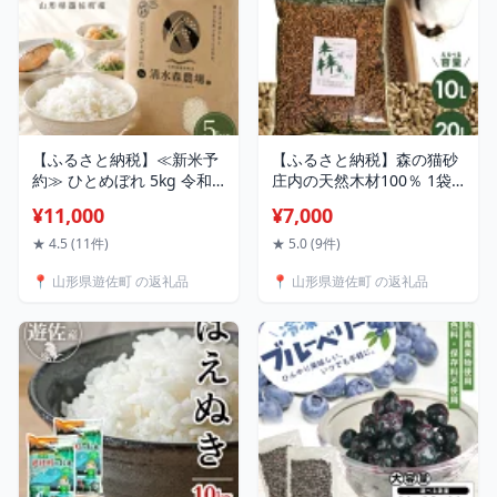
【ふるさと納税】≪新米予
【ふるさと納税】森の猫砂
約≫ ひとめぼれ 5kg 令和8
庄内の天然木材100％ 1袋
年産 山形県遊佐町産 ご希
あたり5L 選べる容量 10L
¥11,000
¥7,000
望の時期頃お届け 東北 山
20L ねこ 猫 ネコ トイレ 天
形県 遊佐町 庄内地方 米 お
然 木 木材 ペレット 消臭 保
★ 4.5 (11件)
★ 5.0 (9件)
米 精米 白米 ブランド米 庄
護猫 地域密着型 添加物不
📍 山形県遊佐町 の返礼品
📍 山形県遊佐町 の返礼品
内米 ご飯 ごはん お試し
使用 国産 間伐材 黒松 木質
バイオマス モルモット フ
ェレット