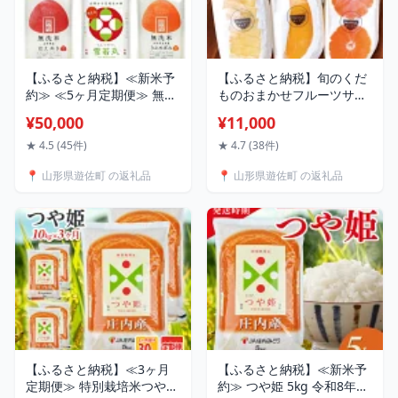
【ふるさと納税】≪新米予
【ふるさと納税】旬のくだ
約≫ ≪5ヶ月定期便≫ 無洗
ものおまかせフルーツサン
米 5銘柄食べ比べセット 各
ド 5種×各1個 計5個 冷蔵便
¥50,000
¥11,000
5kg 5ヶ月連続 計25kg 令和
※着日指定・離島発送不可
8年産 コシヒカリ つや姫 は
東北 山形県産 遊佐町 庄内
★ 4.5 (45件)
★ 4.7 (38件)
えぬき 雪若丸 ひとめぼれ
地方 くだもの 果物 パン ス
📍 山形県遊佐町 の返礼品
📍 山形県遊佐町 の返礼品
山形県産 毎月下旬にお届け
イーツ 季節物 春 夏 秋 冬
東北 山形県 遊佐町 庄内地
方 精米 白米 連続定期便 小
分け
【ふるさと納税】≪3ヶ月
【ふるさと納税】≪新米予
定期便≫ 特別栽培米つや姫
約≫ つや姫 5kg 令和8年産