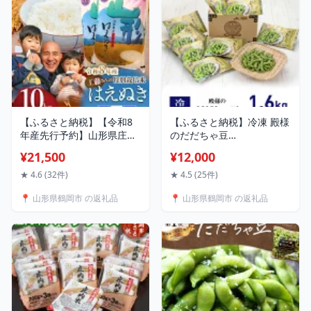
食 防災 ローリングストッ
砂丘
ク
【ふるさと納税】【令和8
【ふるさと納税】冷凍 殿様
年産先行予約】山形県庄内
のだだちゃ豆
産 工藤さんの特別栽培米
1.6kg（200g×8袋）|山形
¥21,500
¥12,000
はえぬき 無洗米
県 鶴岡市 山形 鶴岡 だだち
10kg（5kg×2袋） | 2026
ゃ豆 枝豆 茶豆 えだまめ 特
★ 4.6 (32件)
★ 4.5 (25件)
年産 お米 おこめ 鶴岡市 山
産品 名産品 ご当地 ご当地
📍 山形県鶴岡市 の返礼品
📍 山形県鶴岡市 の返礼品
形 楽天ふるさと 納税 返礼
グルメ お取り寄せ お礼の
品 10キロ 鶴岡 ブランド米
品 冷凍便 酒のつまみ 酒の
白米 精米 特別栽培 こめ コ
肴 おつまみ 楽天ふるさと
メ 庄内米 山形県鶴岡市 故
納税 支援 東北 おかず つま
郷納税 東北
み 小分け