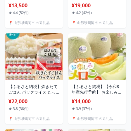
市産 工藤さんの特別栽培米
10kg (5kg×2袋 計10kg)
¥13,500
¥19,000
つや姫 無洗米 選べる容量
2025年 |山形県 鶴岡市 返
【5kg・10kg(5kg×2袋)】 |
礼品 無洗米 白米 ブランド
★ 4.4 (52件)
★ 4.2 (42件)
鶴岡市 つやひめ 白米 お米
米 お取り寄せ 米 楽天ふる
📍 山形県鶴岡市 の返礼品
📍 山形県鶴岡市 の返礼品
おこめ ブランド米 お取り
さと 納税 お米 おこめ 特別
寄せ 特栽 精米 10キロ コメ
栽培 コメ 7分つき 10キロ
東北 美味しい 故郷 こめ 単
こめ 精米 美味しい 鶴岡産
一 2026年産
単一原料米
【ふるさと納税】炊きたて
【ふるさと納税】【令和8
ごはん パックライス たっ
年産先行予約】 お楽しみメ
ぷり 200g × 48食セット 発
ロン3玉セット 2Lサイズ
¥22,000
¥14,000
送時期選べる 国内産米使用
アンデスメロン・鶴姫メロ
| 山形県 鶴岡市 ふるさと
ン・鶴姫レッドメロンの中
★ 3.8 (38件)
★ 3.9 (37件)
納税 返礼品 食品 白米 パッ
から3玉お届け K-836 | 山
📍 山形県鶴岡市 の返礼品
📍 山形県鶴岡市 の返礼品
クご飯 パックごはん お手
形県庄内産 鶴岡市 返礼品
軽 レンジ 湯煎 一人暮らし
フルーツ 果物 くだもの 取
常温保存 備蓄 非常食 保存
り寄せ ギフト 食べ物 庄内