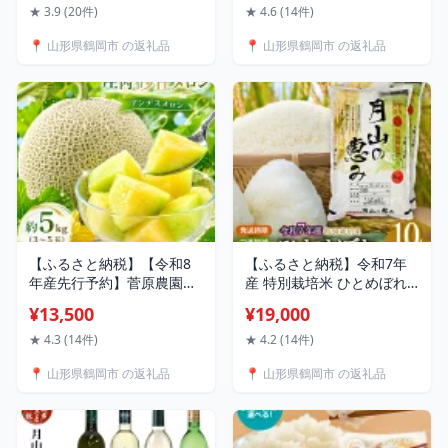
礼品 食品 白米 パックご飯
月下旬〜7月下旬頃発送予
★ 3.9 (20件)
★ 4.6 (14件)
パックごはん 雪若丸 お手
定】 山形県鶴岡産 庄内砂
📍 山形県鶴岡市 の返礼品
📍 山形県鶴岡市 の返礼品
軽 レンジ 湯煎 一人暮らし
丘メロン 御殿まりメロン
常温保存 備蓄 非常食 保存
丸果庄内青果 | メロン め
食 防災 キャンプ ローリン
ろん 青肉メロン フルーツ
グストック お取り寄せ
果物 旬 人気 おすすめ 美味
しい 返礼品
【ふるさと納税】【令和8
【ふるさと納税】令和7年
年産先行予約】菅原農園の
産 特別栽培米 ひとめぼれ
庄内砂丘メロン アンデス
10kg (5kg×2袋) 2025年産 |
¥13,500
¥19,000
メロン (青肉) 約5kg (3〜5
山形県 鶴岡市 返礼品 無洗
玉) 【7月下旬～8月上旬】
米 白米 ブランド米 お取り
★ 4.3 (14件)
★ 4.2 (14件)
K-835 | 砂丘 メロン ギフト
寄せ 米 楽天ふるさと 納税
📍 山形県鶴岡市 の返礼品
📍 山形県鶴岡市 の返礼品
夏 旬 フルーツ 夏ギフト お
支援 ご当地 お米 おこめ 特
中元 砂丘育ち 甘い 糖度が
別栽培 コメ 単一米 5分づき
高い 特産品 名産品 贈答 新
10キロ
鮮 産地直送 農園直送 送料