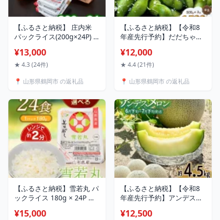
【ふるさと納税】 庄内米
【ふるさと納税】【令和8
パックライス(200g×24P) |
年産先行予約】だだちゃ豆
山形県 鶴岡市 ふるさと 納
(早生) 1.5kg（500g×3
¥13,000
¥12,000
税 返礼品 食品 白米 パック
袋） 小池喜左衛門ファー
ご飯 ごはん お手軽 レンジ
ム 枝豆 2026年 | 山形県 鶴
★ 4.3 (24件)
★ 4.4 (21件)
レンチン 湯煎 温めるだけ
岡市 支援 返礼品 えだまめ
📍 山形県鶴岡市 の返礼品
📍 山形県鶴岡市 の返礼品
一人暮らし 常温保存 備蓄
エダマメ お取り寄せグルメ
非常食 保存食 防災 キャン
ご当地グルメ 特産品 名産
プ ローリングストック お
品 茶豆 おつまみ 食品
取り寄せ
【ふるさと納税】雪若丸 パ
【ふるさと納税】【令和8
ックライス 180g × 24P 美
年産先行予約】アンデスメ
味かめし 災害備蓄用 | 山形
ロン（青肉） 約4.5kg 2L〜
¥15,000
¥12,500
県 鶴岡市 ふるさと 納税 返
4L 【秀品】 3〜5玉入 【6