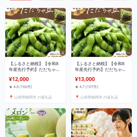
【ふるさと納税】【令和8
【ふるさと納税】【令和8
年産先行予約】だだちゃ豆
年産先行予約】だだちゃ豆
【早生甘露】
(白山) 1.5kg（500g×3袋）
¥12,000
¥13,000
1.5kg（500g×3袋）枝豆
小池喜左衛門ファーム 枝豆
2026年 だだちゃ喜左衛門
2026年 | 山形県 鶴岡市 支
★ 4.8 (166件)
★ 4.7 (107件)
株式会社 | 山形県 鶴岡市
援 返礼品 えだまめ エダマ
📍 山形県鶴岡市 の返礼品
📍 山形県鶴岡市 の返礼品
楽天ふるさと 納税 返礼品
メ お取り寄せ ご当地 グル
だだちゃ豆 えだまめ エダ
メ 豆 特産品 名産品 茶豆 お
マメ お取り寄せグルメ 特
つまみ 食品
産品 名産品 茶豆 おつまみ
食品 詰め合わせ えだ豆