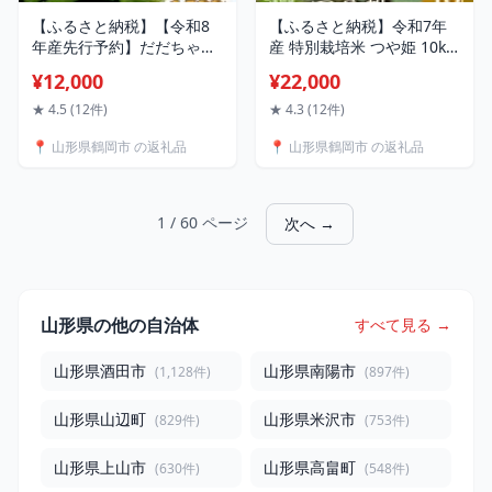
【ふるさと納税】【令和8
【ふるさと納税】令和7年
年産先行予約】だだちゃ豆
産 特別栽培米 つや姫 10kg
(晩生) 1.5kg（500g×3袋）
(5kg×2袋) 2025年 山形県鶴
¥12,000
¥22,000
小池喜左衛門ファーム 枝豆
岡市産 米工房月山 | 山形
2026年 | 山形県 鶴岡市 支
県 鶴岡市 返礼品 無洗米 白
★ 4.5 (12件)
★ 4.3 (12件)
援 返礼品 えだまめ エダマ
米 精米 10キロ 食べ比べ お
📍 山形県鶴岡市 の返礼品
📍 山形県鶴岡市 の返礼品
メ お取り寄せ グルメ ご当
こめ お米 楽天ふるさと 納
地 特産品 名産品 茶豆 おつ
税 つやひめ お取り寄せ ご
まみ 食品 晩成
当地 コメ 単一米
1 / 60 ページ
次へ →
山形県の他の自治体
すべて見る →
山形県酒田市
山形県南陽市
(1,128件)
(897件)
山形県山辺町
山形県米沢市
(829件)
(753件)
山形県上山市
山形県高畠町
(630件)
(548件)