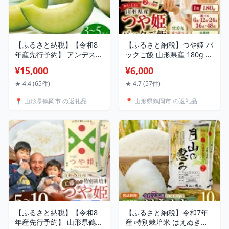
【ふるさと納税】【令和8
【ふるさと納税】つや姫 パ
年産先行予約】 アンデスメ
ックご飯 山形県産 180g 選
ロン (青肉) (3〜5玉) 秀品
べる 6食 12食 24食 36食
¥15,000
¥6,000
4L〜2Lサイズ K-839 | メ
48食 パックライス レンジ
ロン 庄内砂丘メロン フル
常温保存 備蓄 非常食 保存
★ 4.4 (65件)
★ 4.7 (57件)
ーツ 期間限定 人気 夏ギフ
食 ローリングストック 雪
📍 山形県鶴岡市 の返礼品
📍 山形県鶴岡市 の返礼品
ト お中元 甘い 糖度が高い
若丸 食べ比べ 定期便 3回 6
特産品 贈答 産地直送 JA鶴
回 12回 一人暮らし 仕送り
岡 送料無料 約5kg 東北 山
山形県鶴岡市
形 鶴岡市 送料無料 2026年
【ふるさと納税】【令和8
【ふるさと納税】令和7年
年産先行予約】 山形県鶴岡
産 特別栽培米 はえぬき