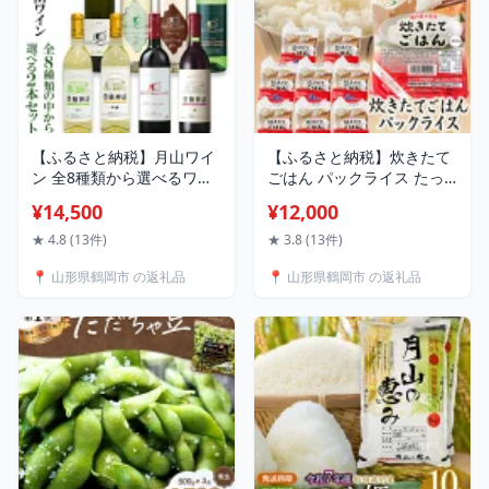
無料
【ふるさと納税】月山ワイ
【ふるさと納税】炊きたて
ン 全8種類から選べるワイ
ごはん パックライス たっ
ンお試し2本セット 【ソレ
ぷり 200g × 24食セット 発
¥14,500
¥12,000
イユ・ルバン】 甲州シュー
送時期選べる 国内産米使用
ル・リー シャルドネアンウ
| 山形県 鶴岡市 ふるさと
★ 4.8 (13件)
★ 3.8 (13件)
ッド セミドライ 【豊穣神
納税 返礼品 食品 白米 パッ
📍 山形県鶴岡市 の返礼品
📍 山形県鶴岡市 の返礼品
話】甲州 セイベル白 | 山形
クご飯 パックごはん お手
県 鶴岡市 ワイン お酒 飲み
軽 レンジ 湯煎 一人暮らし
比べ 赤ワイン 白ワイン ワ
常温保存 備蓄 非常食 保存
インセット 詰め合わせ 国
食 防災 ローリングストッ
産ワイン
ク