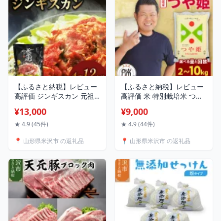
形 米沢 山形県 米沢市
家計応援 山形県 米沢市
【ふるさと納税】レビュー
【ふるさと納税】レビュー
高評価 ジンギスカン 元祖
高評価 米 特別栽培米 つや
義経焼 選べる 4人前 12人
姫 選べる 年産 内容量 回数
¥13,000
¥9,000
前 味噌だれ付 薄切り 羊肉
: 令和7年産 / 令和8年産 ・
味噌味 焼肉 秘伝の味 ソウ
2kg / 6kg / 10kg ・ 1回 / 3
★ 4.9 (45件)
★ 4.9 (44件)
ルフード 山形県 米沢市
回 / 6回 / 12回 先行予約
📍 山形県米沢市 の返礼品
📍 山形県米沢市 の返礼品
2025年産 2026年産 新米 白
米 ごはん ブランド米 お米
マイスター厳選 農薬5割削
減 家計応援 山形県 米沢市