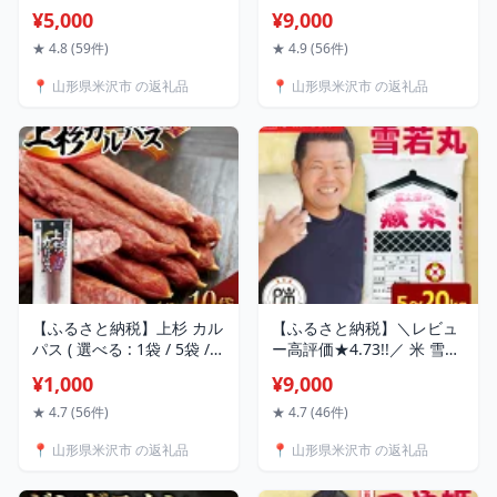
80g × 6個 ウフウフガーデ
とし 内容量が選べる ：
¥5,000
¥9,000
ン お菓子 スイーツ プリン
300g / 600g / 900g 冷蔵
ぷりん 新鮮 紅花たまご 国
人気 和牛 黒毛和牛 ブラン
★ 4.8 (59件)
★ 4.9 (56件)
産 牛乳 甘さ 控えめ 口どけ
ド牛 国産牛 日本三大和牛
📍 山形県米沢市 の返礼品
📍 山形県米沢市 の返礼品
なめらか とろとろ 濃厚 プ
国産 ギフト お祝 プレゼン
レーン ご褒美 お取り寄せ
ト 贈答 お取り寄せ グルメ
送料無料 ウフウフ ガーデ
送料無料 山形県 米沢市
ン 山形 米沢 山形県 米沢市
【ふるさと納税】上杉 カル
【ふるさと納税】＼レビュ
パス ( 選べる : 1袋 / 5袋 /
ー高評価★4.73!!／ 米 雪若
10袋 ) (米沢牛スープ使用)
丸 選べる 令和7年産 令和8
¥1,000
¥9,000
上杉カルパス サラミ ジャ
年産 5kg 8kg 10kg 20kg 先
ーキー ブランド牛 米沢牛
行受付 先行予約 新米 精米
★ 4.7 (56件)
★ 4.7 (46件)
おやつ おやつサラミ だし
白米 ブランド米 国産米 日
📍 山形県米沢市 の返礼品
📍 山形県米沢市 の返礼品
酒 おつまみ つまみ 1,000円
本米 生活応援米 おうちご
1000 千円 お酒のお供 送料
はん 応援米 2025年産 2026
無料 お試し お取り寄せ 山
年産 お米マイスター 厳選