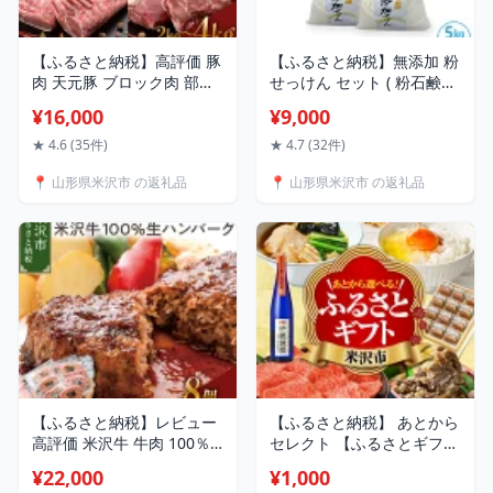
【ふるさと納税】高評価 豚
【ふるさと納税】無添加 粉
肉 天元豚 ブロック肉 部位
せっけん セット ( 粉石鹸
と量が選べる (豚ロース /
5kg / 1kg × 5袋 ) 洗剤 台所
¥16,000
¥9,000
豚バラ / 豚肩ロース) 2kg
洗剤 洗濯洗剤 食器洗剤 衣
または 4kg 冷蔵 配送 大容
類洗剤 キッチン用洗剤 無
★ 4.6 (35件)
★ 4.7 (32件)
量 ブランド豚 角煮 用 チャ
添加洗剤 無香料 手作り リ
📍 山形県米沢市 の返礼品
📍 山形県米沢市 の返礼品
ーシュー ポークソテー ポ
サイクル 山形県 米沢市
ーク ロース 送料無料 山形
県 米沢市
【ふるさと納税】レビュー
【ふるさと納税】 あとから
高評価 米沢牛 牛肉 100％
セレクト 【ふるさとギフ
生ハンバーグ 150g×8個 計
ト】寄附 1,000円 〜
¥22,000
¥1,000
1.2kg ソース付 小分け ハン
1,000,000円後から選べる