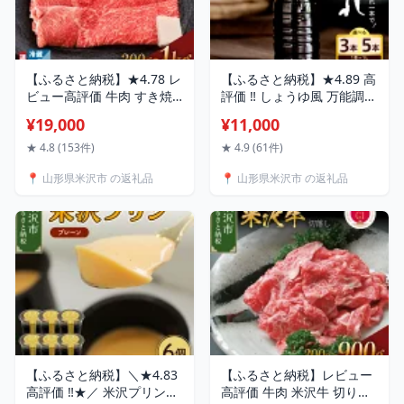
【ふるさと納税】★4.78 レ
【ふるさと納税】★4.89 高
ビュー高評価 牛肉 すき焼
評価 ‼ しょうゆ風 万能調味
き すき焼き用 牛すき焼き
料 うまいたれ 1000ml ( 選
¥19,000
¥11,000
肉 米沢牛 部位と量が選べ
べる 3本 5本 ) 醤油風 めん
る カタ モモ 380g / 600g /
つゆ つゆ 醤油 そばつゆ 和
★ 4.8 (153件)
★ 4.9 (61件)
1kg ・ ロース ( リブロース
風 万能 調味料 だし 山形だ
📍 山形県米沢市 の返礼品
📍 山形県米沢市 の返礼品
カタロース ) 300g / 600g /
し 和食 煮物 芋煮 タレ 塩分
900g 冷蔵 冷凍 チルド 和
控えめ お中元 ギフト 贈答
牛 黒毛和牛 ブランド牛 国
うまいタレ 常温保存 米沢
産 山形 米沢 山形県 米沢市
山形 山形県 米沢市
【ふるさと納税】＼★4.83
【ふるさと納税】レビュー
高評価 ‼★／ 米沢プリン
高評価 牛肉 米沢牛 切り落