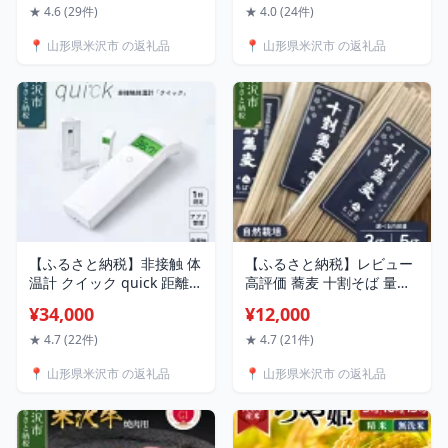
バーグ 和牛 ブランド牛 国
あとから選べる 返礼品 肉
★ 4.6 (29件)
★ 4.0 (24件)
産牛 日本三大和牛 お中元
牛肉 米沢牛 すき焼き ハン
📍 山形県米沢市 の返礼品
📍 山形県米沢市 の返礼品
ギフト 贈答 冷凍 便利 山形
バーグ 豚肉 そば 卵 米 カタ
県 米沢市
ログ ギフト お試し 送料無
料 山形県 米沢市
【ふるさと納税】非接触 体
【ふるさと納税】レビュー
温計 クイック quick 距離セ
高評価 蕎麦 十割そば 量が
ンサー搭載 日本製 アプリ
選べる (3袋 計600g / 5袋
¥34,000
¥12,000
管理可 Bluetooth 国産 衛
計1kg) 1袋 200g 蕎麦粉
生的 安心 健康管理 赤ちゃ
100% 十割 そば 10割蕎麦
★ 4.7 (22件)
★ 4.7 (21件)
ん にも
10割そば セット 小分け 田
📍 山形県米沢市 の返礼品
📍 山形県米沢市 の返礼品
舎そば 乾麺 常温保存 麺類
麺 国産 自然栽培 でわかお
り 山形ちば吉 ちば吉 スト
ック 食品 送料無料 山形県