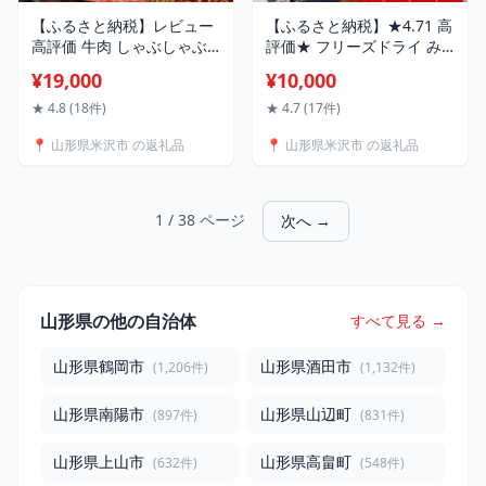
【ふるさと納税】レビュー
【ふるさと納税】★4.71 高
高評価 牛肉 しゃぶしゃぶ
評価★ フリーズドライ み
米沢牛 部位と量が選べる
そ汁 5種類 計15袋 ～ 90袋
¥19,000
¥10,000
カタ モモ 380g / 600g /
お湯を注ぐだけ インスタン
1kg ・ ロース （ リブロー
ト 即席 味噌汁 米沢牛 なめ
★ 4.8 (18件)
★ 4.7 (17件)
ス カタロース ） 300g /
こ 香紫露菊 わかめ 揚げ茄
📍 山形県米沢市 の返礼品
📍 山形県米沢市 の返礼品
600g / 900g 冷蔵 和牛 ブ
子 国産 大豆 ミソ スープ 山
ランド牛 黒毛和牛 国産牛
形県産 米 使用 花角味噌醸
山形県 米沢市
造 カクリキみそ 送料無料
山形 米沢 山形県 米沢市
1 / 38 ページ
次へ →
山形県の他の自治体
すべて見る →
山形県鶴岡市
山形県酒田市
(1,206件)
(1,132件)
山形県南陽市
山形県山辺町
(897件)
(831件)
山形県上山市
山形県高畠町
(632件)
(548件)