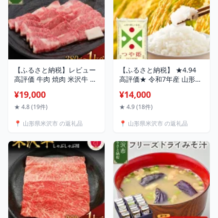
米沢市
【ふるさと納税】レビュー
【ふるさと納税】 ★4.94
高評価 牛肉 焼肉 米沢牛 カ
高評価★ 令和7年産 山形県
タ モモ バラ 量が選べる
産 つや姫 ( 選べる 精米 無
¥19,000
¥14,000
380g / 600g / 1kg 冷蔵 ブ
洗米 / 内容量 5kg 10kg
ランド牛 和牛 黒毛和牛 焼
15kg ) 2025年産 米 お米 コ
★ 4.8 (19件)
★ 4.9 (18件)
き肉 国産 牛 日本三大和牛
メ こめ 白米 つやひめ つや
📍 山形県米沢市 の返礼品
📍 山形県米沢市 の返礼品
人気 グルメ お取り寄せ 送
姫 ブランド米 ごはん ご飯
料無料 贈答 お祝い 山形県
おにぎり 単品 農協 お取り
米沢市
寄せ 産地直送 送料無料 山
形 米沢 山形県 米沢市