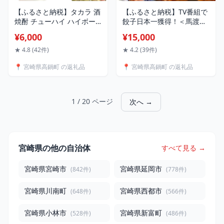
【ふるさと納税】タカラ 酒
【ふるさと納税】TV番組で
焼酎 チューハイ ハイボー
餃子日本一獲得！＜馬渡の
ル 6種 辛口 ドライ レモン
手羽餃子18本＞翌月末迄に
¥6,000
¥15,000
ラムネ グレープフルーツ
順次出荷 餃子の馬渡 送料
ゆず 梅 国産 人気 おすすめ
無料 手羽先 餃子 ぎょうざ
★ 4.8 (42件)
★ 4.2 (39件)
飲み比べ 贈答 ギフト 送料
ギョーザ 月曜から夜ふかし
📍 宮崎県高鍋町 の返礼品
📍 宮崎県高鍋町 の返礼品
無料
怒り新党 宮崎餃子 特産品
宮崎県 高鍋町【冷凍】【TV
で話題沸騰！】
1 / 20 ページ
次へ →
宮崎県の他の自治体
すべて見る →
宮崎県宮崎市
宮崎県延岡市
(842件)
(778件)
宮崎県川南町
宮崎県西都市
(648件)
(566件)
宮崎県小林市
宮崎県新富町
(528件)
(486件)