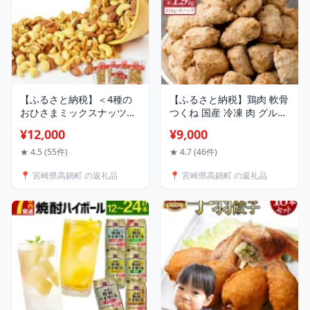
【ふるさと納税】＜4種の
【ふるさと納税】鶏肉 軟骨
おひさまミックスナッツ
つくね 国産 冷凍 肉 グルメ
1.2kg+生くるみ400g付＞
簡単 レンジ 加工品 おつま
¥12,000
¥9,000
※入金確認後、4か月以内に
み 鍋 おかず 惣菜 弁当 おす
順次出荷します! アーモン
すめ 送料無料
★ 4.5 (55件)
★ 4.7 (46件)
ド カシューナッツ マカダ
📍 宮崎県高鍋町 の返礼品
📍 宮崎県高鍋町 の返礼品
ミアナッツ おつまみ おや
つ 家飲み 宅飲み ヤミー・
フードラボ 海と太陽 宮崎
県 特産品 高鍋町【常温】