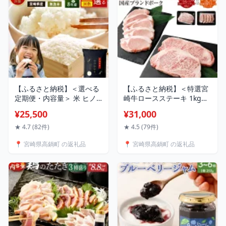
高鍋町【常温】
【ふるさと納税】＜選べる
【ふるさと納税】＜特選宮
定期便・内容量＞ 米 ヒノ
崎牛ロースステーキ 1kg＋
ヒカリ 無洗米 国産 チャッ
ブランドポーク100g×5枚
¥25,500
¥31,000
ク付 小分け 食品 保存 便利
＞または＜特撰宮崎牛ロー
ご飯 弁当 ひのひかり 数量
スステーキ 500g＞※入金
★ 4.7 (82件)
★ 4.5 (79件)
限定 送料無料
確認後、翌月末迄に順次出
📍 宮崎県高鍋町 の返礼品
📍 宮崎県高鍋町 の返礼品
荷 黒毛和牛 花いちもんめ
宮崎牛 和牛 牛肉 肉 ロース
ステーキ 特産品 宮崎県 高
鍋町 【冷凍】