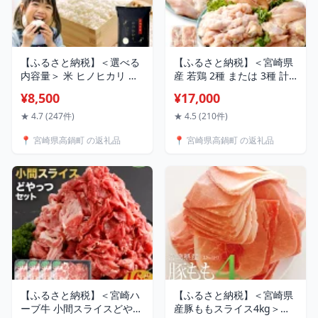
【ふるさと納税】＜選べる
【ふるさと納税】＜宮崎県
内容量＞ 米 ヒノヒカリ 無
産 若鶏 2種 または 3種 計
洗米 国産 チャック付 小分
6kg セット＞翌月末迄に順
¥8,500
¥17,000
け 食品 保存 便利 ご飯 弁当
次出荷 鶏肉 鳥肉 肉 個包装
ひのひかり 簡単 数量限定
ムネ モモ 手羽元 花いちも
★ 4.7 (247件)
★ 4.5 (210件)
送料無料
んめ 鶏肉 特産品 宮崎県 高
📍 宮崎県高鍋町 の返礼品
📍 宮崎県高鍋町 の返礼品
鍋町 【冷凍】
【ふるさと納税】＜宮崎ハ
【ふるさと納税】＜宮崎県
ーブ牛 小間スライスどやっ
産豚ももスライス4kg＞