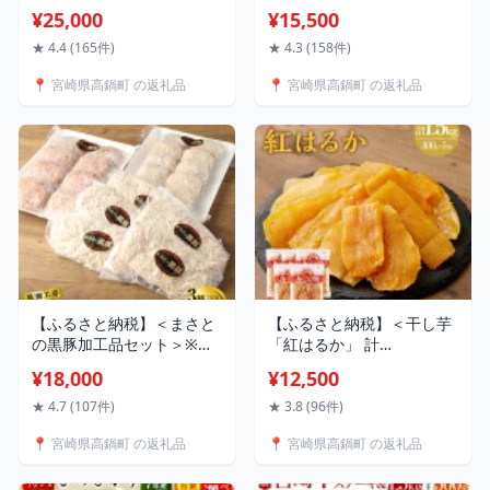
つセット1.6kg（400g×4）
4,000g 豚肉 モモ 特産品 牛
¥25,000
¥15,500
＞ ※入金確認後、翌月末迄
乃屋 宮崎県 高鍋町 【冷
に順次出荷します。 牛肉
凍】
★ 4.4 (165件)
★ 4.3 (158件)
特産品 小間切れ 藤原牧場
📍 宮崎県高鍋町 の返礼品
📍 宮崎県高鍋町 の返礼品
やまんうえ 宮崎県 高鍋町
【冷凍】
【ふるさと納税】＜まさと
【ふるさと納税】＜干し芋
の黒豚加工品セット＞※入
「紅はるか」 計
金確認後、翌々月末迄に順
1.5kg（300g×5袋）＞※入
¥18,000
¥12,500
次出荷します。 全部黒豚！
金確認後、4か月以内に順
自家製メンチカツ ハンバー
次出荷します 宮崎産 熟成
★ 4.7 (107件)
★ 3.8 (96件)
グ ミルフィーユとんかつ
イモ さつまいも 干芋 切り
📍 宮崎県高鍋町 の返礼品
📍 宮崎県高鍋町 の返礼品
豚肉 黒潮工房 宮崎県 高鍋
落とし 和菓子 和スイーツ
町 【冷凍】
無添加 無着色 海と太陽 ヤ
ミー・フードラボ 宮崎県