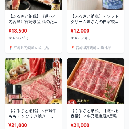
【ふるさと納税】《選べる
【ふるさと納税】＜ソフト
内容量》宮崎県産 鶏のたた
クリーム屋さんの自家製ブ
き 3種盛り たれ付き (約
ルーベリージャム250g×3
¥18,500
¥12,000
2.4kg 約4.4kg 約8.8kg) 鶏
個/4個/6個＞2か月以内に順
肉 鳥肉 鳥刺し 鶏刺し 鳥 鶏
次出荷 選べる 個数 ジャム
★ 4.8 (75件)
★ 4.7 (73件)
モモ ムネ ササミ 鶏むね肉
ブルーベリー 自家製 無添
📍 宮崎県高鍋町 の返礼品
📍 宮崎県高鍋町 の返礼品
鶏もも ささみ たたき タタ
加 特産品 パン ヨーグルト
キ 刺身 冷凍 国産 宮崎県 高
朝食 デザート 新山いちご
鍋町 送料無料【TVで話題沸
園 宮崎県 高鍋町 送料無料
騰！】
【冷蔵】
【ふるさと納税】＜宮崎牛
【ふるさと納税】【選べる
もも・うで すき焼き・しゃ
容量】＜牛乃屋厳選!!黒毛
ぶしゃぶ用 700g(350g×2)
和牛 すき焼肉〜リブロー
¥21,000
¥21,000
＞ ※入金確認後、翌月末迄
ス・サーロイン〜 500g ／