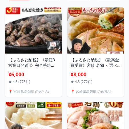
【ふるさと納税】《最短3
【ふるさと納税】《最高金
営業日発送!!》完全手焼
賞受賞》宮崎 名物 ＜選べ
き！ 宮崎 名物 ＜選べる内
る内容量＞ 馬渡 の もっち
¥6,000
¥8,000
容量＞ 炭火焼 若鶏 肉 もも
り 餃子 肉 冷凍 小分け 豚
鶏 国産 小分け 真空パック
惣菜 国産 豚肉 ぎょうざ 人
★ 4.8 (773件)
★ 4.3 (272件)
冷凍 人気 惣菜 おすすめ お
気 おかず 簡単 おすすめ グ
📍 宮崎県高鍋町 の返礼品
📍 宮崎県高鍋町 の返礼品
つまみ おかず 簡単 弁当 レ
ルメ 【TVで話題沸騰！】
トルト 【TVで話題沸騰！】
送料無料 餃子の馬渡 加工
送料無料
品 JAPAN餃子大賞2026