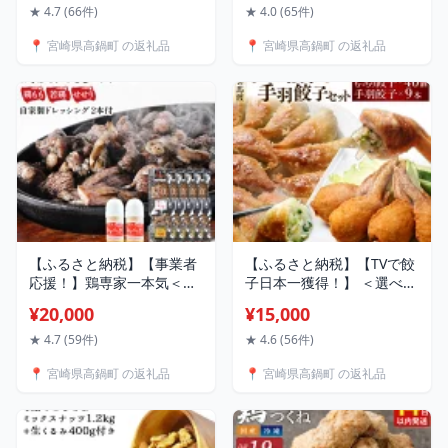
に順次出荷します。 牛肉
1kg ＞ ※入金確認後、翌月
★ 4.7 (66件)
★ 4.0 (65件)
黒毛和牛 すきやき スキヤ
末迄に順次出荷します。 牛
📍 宮崎県高鍋町 の返礼品
📍 宮崎県高鍋町 の返礼品
キ モモ ウデ 特産品 宮崎県
肉 お肉 リブロース サーロ
高鍋町 【冷凍】
イン すきやき スキヤキ す
き焼き 黒毛和牛 特産品 宮
崎県 高鍋町【冷凍】
【ふるさと納税】【事業者
【ふるさと納税】【TVで餃
応援！】鶏専家一本気＜こ
子日本一獲得！】 ＜選べる
だわり鶏炭焼きセット15袋
内容量＞ 馬渡 の もっちり
¥20,000
¥15,000
＋自家製ドレッシング
餃子 手羽餃子 宮崎 名物 肉
220g×2本＞ 人気の3種 鶏
冷凍 小分け 豚 惣菜 国産 豚
★ 4.7 (59件)
★ 4.6 (56件)
もも、若鶏、せせりのセッ
肉 ぎょうざ 人気 おかず 簡
📍 宮崎県高鍋町 の返礼品
📍 宮崎県高鍋町 の返礼品
ト 本場・宮崎 鶏の炭火焼
単 おすすめ グルメ 送料無
き 鶏肉 特産品 宮崎県 高鍋
料 加工品
町【冷凍】