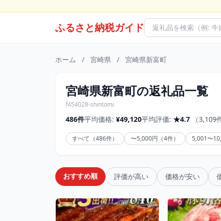
ふるさと納税ガイド
ホーム
/
宮崎県
/
宮崎県新富町
宮崎県新富町の返礼品一覧
f454028-shintomi
486件
平均価格:
¥49,120
平均評価:
★4.7
（3,10
すべて（486件）
〜5,000円（4件）
5,001〜1
おすすめ順
評価が高い
価格が安い