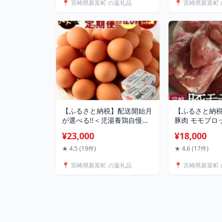
📍 宮崎県新富町 の返礼品
📍 宮崎県新富町
【ふるさと納税】配送開始月
【ふるさと納
が選べる!!＜児湯養鶏自慢の
豚肉 モモブロ
卵＞ネッカリッチ赤たまご
合計5kg もも 
¥23,000
¥18,000
「児湯一番」 計120個 （20
凍 国産 送料無
個入×2箱）×3か月定期便 生
★ 4.5 (19件)
★ 4.6 (17件)
活応援
📍 宮崎県新富町 の返礼品
📍 宮崎県新富町