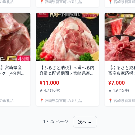
 の返礼品
📍 宮崎県新富町 の返礼品
📍 宮崎県新富
税】宮崎県産
【ふるさと納税】＜選べる内
【ふるさと納
ック（4分割）
容量＆配送期間＞宮崎県産
畜産農家応援
特産品 真空 冷
豚小間切れ 計2kg/計4kg 国
期間＆内容量
¥11,000
¥7,000
料
産 小分け 便利 お弁当 豚丼
赤身肉（焼肉 
炒め物 スピード便
計250g 計500
★ 4.7 (16件)
★ 4.9 (15件)
1.5kg 国産 
 の返礼品
📍 宮崎県新富町 の返礼品
📍 宮崎県新富
日以内出荷
1 / 25 ページ
次へ →