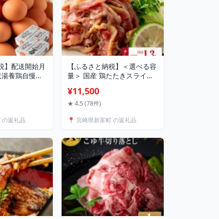
税】配送開始月
【ふるさと納税】＜選べる容
児湯養鶏自慢の
量＞ 国産 鶏たたきスライス
ッチ赤たまご
＆タレ付 130g（5or10パッ
¥11,500
480個 （20
ク） 親鶏もも肉 鶏肉 タタキ
12か月定期便 生
鳥刺し 小分けパック 数量限
★ 4.5 (78件)
定 宮崎県新富町産
町 の返礼品
📍 宮崎県新富町 の返礼品