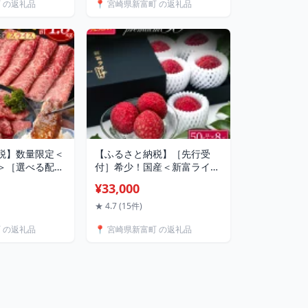
町 の返礼品
📍 宮崎県新富町 の返礼品
税】数量限定＜
【ふるさと納税】［先行受
＞［選べる配送
付］希少！国産＜新富ライチ
］宮崎牛 モモ
premium50＞50g以上×8玉
¥33,000
or スライス）
国産 ブランド フルーツ 果物
g 計1kg 計
贈答品 2027年出荷 予約返礼
★ 4.7 (15件)
牛肉 期間限定 10
品
町 の返礼品
📍 宮崎県新富町 の返礼品