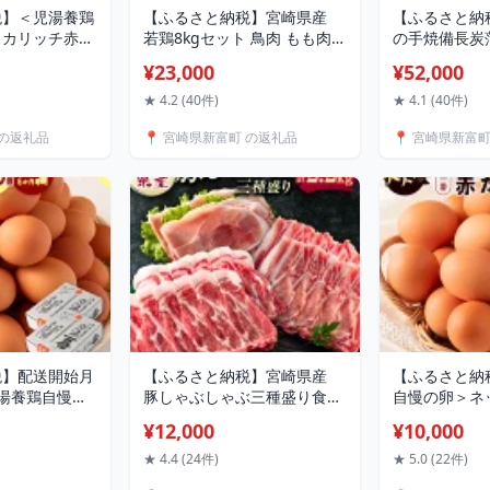
税】＜児湯養鶏
【ふるさと納税】宮崎県産
【ふるさと納税
ッカリッチ赤た
若鶏8kgセット 鳥肉 もも肉
の手焼備長炭
」20個 1箱
2kg むね肉 4kg ささみ 1kg
県新富町産う
¥23,000
¥52,000
手羽元1kg 国産 送料無料
応可能＞
★ 4.2 (40件)
★ 4.1 (40件)
 の返礼品
📍 宮崎県新富町 の返礼品
📍 宮崎県新富
税】配送開始月
【ふるさと納税】宮崎県産
【ふるさと納
児湯養鶏自慢の
豚しゃぶしゃぶ三種盛り食べ
自慢の卵＞ネ
ッチ赤たまご
比べセット 合計2.2kg
まご「児湯一
¥12,000
¥10,000
240個 （20
（20個入×3
か月定期便 生
★ 4.4 (24件)
★ 5.0 (22件)