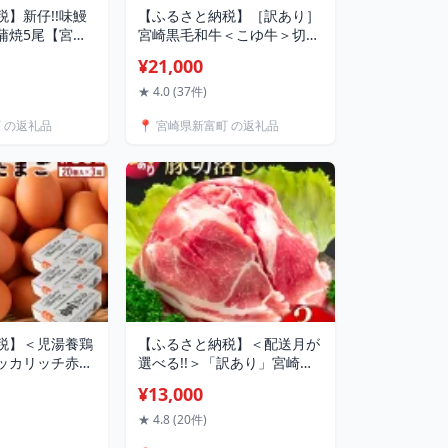
】新仔!!味鰻
【ふるさと納税】［訳あり］
蒲焼5尾【宮崎
宮崎黒毛和牛＜こゆ牛＞切り
なぎ】＜のし対
落とし 計1kg A4等級以上 ブ
¥21,000
ランド牛 宮崎県産 冷凍 和牛
牛肉 国産
★ 4.0 (37件)
町 の返礼品
📍 宮崎県新富町 の返礼品
税】＜児湯養鶏
【ふるさと納税】＜配送月が
ッカリッチ赤た
選べる!!＞「訳あり」宮崎県
番」計60個
産 豚切落し 3kg 国産 豚肉 精
¥13,000
箱）生活応援
肉 人気 小分け
★ 4.8 (20件)