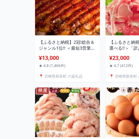
【ふるさと納税】2冠!総合＆
【ふるさと納
ジャンル1位!! ＜最短3営業日
選べる!!＞「
出荷＞うなぎ 鰻楽 国産 特大
産 豚切落し 5k
¥13,000
¥23,000
4尾 2尾 3尾 3営業日以内出荷
肉 人気 小分け
土用 丑の日 蒲焼 無頭 高評価
★ 4.8 (1,466件)
★ 4.7 (412件)
人気 おすすめ 冷凍 簡単調理
📍 宮崎県新富町 の返礼品
📍 宮崎県新富町
個包装 鰻 魚介 贈答品 ギフト
贈り物 スピード便［選べる!!
数量＆配送期間］