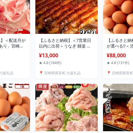
税】＜配送月が
【ふるさと納税】＜7営業日
【ふるさと納
訳あり」宮崎県
以内に出荷＞うなぎ 鰻楽 国
が選べる!!＜
g 国産 豚肉 精
産 2尾 計360g以上 蒲焼 無頭
卵＞ネッカリ
¥13,000
¥88,000
高評価 人気 おすすめ 冷凍 簡
「児湯一番」 計
単調理 個包装 鰻 魚介 贈答品
個入×2箱）×
★ 4.8 (184件)
★ 4.8 (131件)
ギフト 贈り物 スピード配送
活応援
 の返礼品
📍 宮崎県新富町 の返礼品
📍 宮崎県新富
便