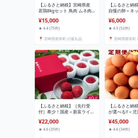
【ふるさと納税】宮崎県産
【ふるさと納
若鶏8kgセット 鳥肉 ムネ肉
自慢の卵＞ネ
4kg 手羽元 2kg ササミ 2kg
まご「児湯一番
¥15,000
¥6,000
冷凍 真空パック おかず 国産
生活応援
★ 4.4 (75件)
★ 4.5 (52件)
📍 宮崎県新富町 の返礼品
📍 宮崎県新富町
【ふるさと納税】［先行受
【ふるさと納
付］希少！国産＜新富ライチ
が選べる!!＜
＞40g前後×10玉 国産 ブラン
卵＞ネッカリ
¥22,000
¥45,000
ド フルーツ 果物 贈答品
「児湯一番」 計
2027年出荷 予約返礼品
個入×2箱）×6
★ 4.6 (35件)
★ 4.6 (34件)
活応援