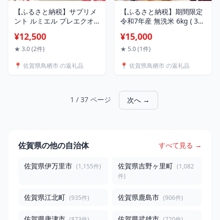
【ふるさと納税】サプリメ
【ふるさと納税】期間限定
ント ルミエル プレエクオ
令和7年産 無洗米 6kg ( 3kg
ール 30日分 3袋セット ア
× 2袋 ) さがびより 佐賀県
¥12,500
¥15,000
グリコン型大豆イソフラボ
産 特A 米 お米 こめ コメ 白
ン マルチビタミン 女性の
米 五つ星 お米マイスター
★ 3.0 (2件)
★ 5.0 (1件)
ゆらぎをケア
厳選 弁当
📍 佐賀県鳥栖市 の返礼品
📍 佐賀県鳥栖市 の返礼品
1 / 37 ページ
次へ →
佐賀県の他の自治体
すべて見る →
佐賀県伊万里市
佐賀県吉野ヶ里町
(1,155件)
(1,082
件)
佐賀県江北町
佐賀県鹿島市
(935件)
(906件)
佐賀県唐津市
佐賀県武雄市
(873件)
(720件)