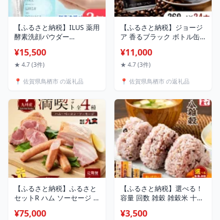
【ふるさと納税】ILUS 薬用
【ふるさと納税】ジョージ
酵素洗顔パウダー
ア 香るブラック ボトル缶
（0.8g×30包）3個セット
260ml 1ケース 24本 缶コ
¥15,500
¥11,000
毛穴の黒ずみケア ニキビを
ーヒー ブラック コーヒー
予防 医薬部外品 13種類の
珈琲 飲料
★ 4.7 (3件)
★ 4.7 (3件)
植物成分
📍 佐賀県鳥栖市 の返礼品
📍 佐賀県鳥栖市 の返礼品
【ふるさと納税】ふるさと
【ふるさと納税】選べる！
セットR ハム ソーセージ 4
容量 回数 雑穀 雑穀米 十八
種 【6ヶ月定期便】 お肉 ハ
雑穀 25g×12包 すべて日本
¥75,000
¥3,500
ム
産 個包装 定期便 単発 佐賀