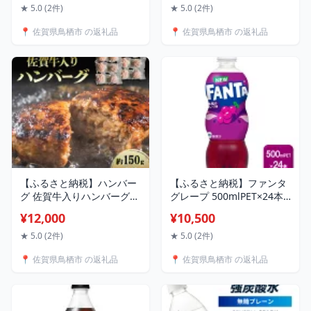
県 鳥栖市
★ 5.0 (2件)
★ 5.0 (2件)
📍 佐賀県鳥栖市 の返礼品
📍 佐賀県鳥栖市 の返礼品
【ふるさと納税】ハンバー
【ふるさと納税】ファンタ
グ 佐賀牛入りハンバーグ
グレープ 500mlPET×24本
約150g×12個 牛 牛肉 加工
飲料 ドリンク 炭酸飲料 ペ
¥12,000
¥10,500
品
ットボトル
★ 5.0 (2件)
★ 5.0 (2件)
📍 佐賀県鳥栖市 の返礼品
📍 佐賀県鳥栖市 の返礼品