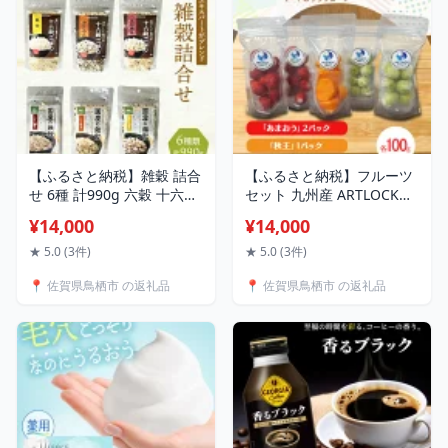
【ふるさと納税】雑穀 詰合
【ふるさと納税】フルーツ
せ 6種 計990g 六穀 十六穀
セット 九州産 ARTLOCK
二十八穀 健康 ヘルシー 食
FRUIT（アートロックフル
¥14,000
¥14,000
物繊維
ーツ） セット/「あまお
う」2パック「秋王」1パッ
★ 5.0 (3件)
★ 5.0 (3件)
ク「シャインマスカット」
📍 佐賀県鳥栖市 の返礼品
📍 佐賀県鳥栖市 の返礼品
2パック 国産冷凍フルーツ
あまおう いちご イチゴ 柿
かき マスカット 果物 くだ
もの 冷凍 ※配送不可:離島