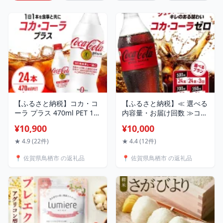
【ふるさと納税】コカ・コ
【ふるさと納税】≪ 選べる
ーラ プラス 470ml PET 1ケ
内容量・お届け回数 ≫コ
ース 24本 ペットボトル コ
カ・コーラ ゼロ 500ml
¥10,900
¥10,000
ーラ 飲料
700ml 350ml PET ペットボ
トル 1ケース コーラ コカコ
★ 4.9 (22件)
★ 4.4 (12件)
ーラ 炭酸 強炭酸 アウトド
📍 佐賀県鳥栖市 の返礼品
📍 佐賀県鳥栖市 の返礼品
ア バーベキュー イタリア
ン 洋食 ピザ ハンバーガー