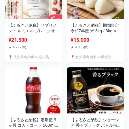
【ふるさと納税】サプリメ
【ふるさと納税】期間限定
ント ルミエル プレエクオ
令和7年産 米 6kg ( 3kg × 2
ール 30日分 6袋セット ア
袋 ) さがびより 佐賀県産 特
¥21,500
¥15,000
グリコン型大豆イソフラボ
A お米 こめ コメ 白米 五つ
ン マルチビタミン 女性の
星 お米マイスター厳選 弁
★ 4.7 (7件)
★ 4.8 (5件)
ゆらぎをケア
当
📍 佐賀県鳥栖市 の返礼品
📍 佐賀県鳥栖市 の返礼品
【ふるさと納税】定期便 3
【ふるさと納税】ジョージ
ヶ月 コカ・コーラ 500ml
ア 香るブラック ボトル缶