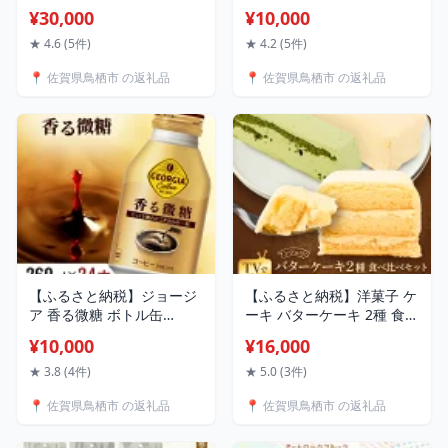
PET 1ケース 24本 ペットボ
400ml 1ケース 24本 缶コ
¥30,000
¥10,000
トル コーラ 飲料 3回 お楽
ーヒー ブラック コーヒー
しみ
珈琲 飲料
★ 4.6 (5件)
★ 4.2 (5件)
📍 佐賀県鳥栖市 の返礼品
📍 佐賀県鳥栖市 の返礼品
【ふるさと納税】ジョージ
【ふるさと納税】洋菓子 ケ
ア 香る微糖 ボトル缶
ーキ バターケーキ 2種 食べ
260ml 1ケース 24本 缶コ
比べ セット 菓子 お菓子 お
¥10,000
¥16,000
ーヒー 珈琲 飲料
やつ お楽しみ ※配送不可:
沖縄、離島
★ 3.8 (4件)
★ 5.0 (3件)
📍 佐賀県鳥栖市 の返礼品
📍 佐賀県鳥栖市 の返礼品