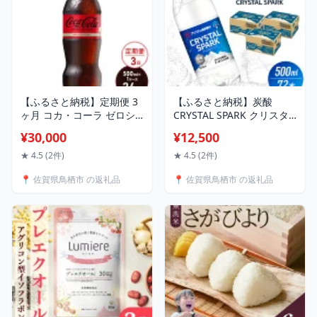
【ふるさと納税】定期便 3
【ふるさと納税】炭酸
ヶ月 コカ・コーラ ゼロシ
CRYSTAL SPARK クリスタ
ュガー 500ml PET 1ケース
ルスパーク 炭酸水 無糖 プ
¥30,000
¥12,500
24本 ペットボトル コーラ
レーン 500ml×72本 飲料 ※
飲料 3回 お楽しみ
配送不可：沖縄、離島
★ 4.5 (2件)
★ 4.5 (2件)
📍 佐賀県鳥栖市 の返礼品
📍 佐賀県鳥栖市 の返礼品