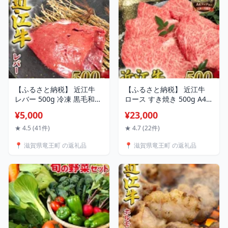
ぶ 日本三大和牛 切落し
場 送料無料 5000円以下 】
【ふるさと納税】 近江牛
【ふるさと納税】 近江牛
レバー 500g 冷凍 黒毛和牛
ロース すき焼き 500g A4
ブロック 牛肉 和牛 日本 三
A5 黒毛和牛 近江牛 ブラン
¥5,000
¥23,000
大和牛 惣菜 おかず ホルモ
ド 和牛 牛肉 スライス やき
ン 加熱用 焼肉 5000円以下
しゃぶ すきやき 国産 すき
★ 4.5 (41件)
★ 4.7 (22件)
国産 滋賀県 竜王町 岡喜 神
焼き肉 牛しゃぶ 人気 鍋 滋
📍 滋賀県竜王町 の返礼品
📍 滋賀県竜王町 の返礼品
戸牛 松阪牛 に並ぶ 日本三
賀県 竜王町 岡喜 霜降り 神
大和牛 お買い物マラソン
戸牛 松阪牛 に並ぶ 日本三
スーパーセール ※ 生食用
大和牛 近江牛 アウトドア
ではございません
送料無料 ふるさと納税