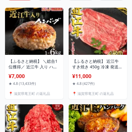
【ふるさと納税】 ＼総合1
【ふるさと納税】 近江牛
位獲得／ 近江牛 入り ハン
すき焼き 450g 冷凍 発送時
バーグ 6kg 3kg 2kg 1kg 淡
期が選べる 数量限定 黒毛
¥7,000
¥11,000
路島産 玉ねぎ 近江牛 使用
和牛 モモ ブリスケ スライ
合挽き 近江牛 200g/30個
ス バラ やきしゃぶ すきや
★ 4.8 (13,433件)
★ 4.8 (427件)
15個10個5個 選べる容量 個
き しゃぶしゃぶ 和牛 国産
📍 滋賀県竜王町 の返礼品
📍 滋賀県竜王町 の返礼品
包装 和牛 牛肉 冷凍 黒毛和
近江 竜王町 岡喜 赤身 霜降
牛 豚肉 ポーク ランキング
り 11000円 贅沢 高級 神戸
日本三大和牛 滋賀県 竜王
牛 松阪牛 に並ぶ 日本三大
町
和牛 スーパーセール 鍋