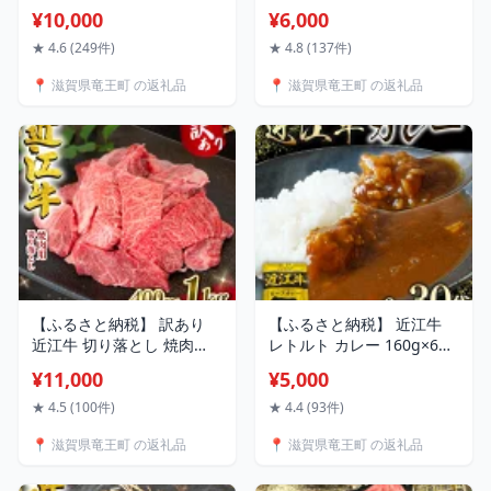
玉ねぎ 使用 150g × 5個 10
和牛 牛肉 肉 国産 ブランド
¥10,000
¥6,000
個 15個 黒毛和牛 ブランド
カレー すじ スジ すじ肉 牛
肉 三大和牛 贈り物 ギフト
スジ 煮込み おつまみ 高級
★ 4.6 (249件)
★ 4.8 (137件)
滋賀県 竜王町 古株牧場 神
贅沢 三大和牛 おでん 贈り
📍 滋賀県竜王町 の返礼品
📍 滋賀県竜王町 の返礼品
戸牛 松阪牛 に並ぶ 日本三
物 ギフト 神戸牛 松阪牛 に
大和牛 ふるさと納税
並ぶ 日本三大和牛 滋賀県
竜王町 岡喜 10000円 1万円
以下 送料無料
【ふるさと納税】 訳あり
【ふるさと納税】 近江牛
近江牛 切り落とし 焼肉
レトルト カレー 160g×6～
400g ～ 1000g 冷凍 1kg
30袋 セット 【 黒毛和牛 牛
¥11,000
¥5,000
200g 小分け 黒毛和牛 和牛
肉 960g ～ 4800g 肉 ビー
牛肉 国産 BBQ バーベキュ
フカレー 自宅用 国産 近江
★ 4.5 (100件)
★ 4.4 (93件)
ー ブランド わけあり 焼き
三大和牛 和牛 贈り物 内祝
📍 滋賀県竜王町 の返礼品
📍 滋賀県竜王町 の返礼品
肉 肉 カルビ バラ 赤身 贈り
い 神戸牛 松阪牛 に並ぶ 日
物 ギフト 近江 滋賀県 竜王
本三大和牛 常温 常備食 保
町 岡喜 神戸牛 松阪牛 に並
存食 滋賀県 竜王町 澤井牧