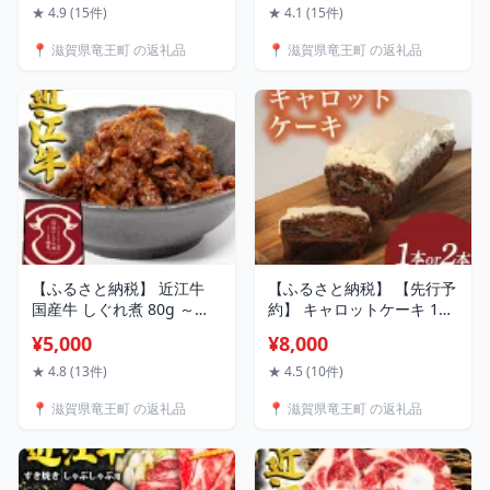
和牛 和牛 牛肉 ブランド モ
25個 平飼い 高級 竜王町 玉
★ 4.9 (15件)
★ 4.1 (15件)
モ 肉 国産 神戸牛 松阪牛 に
子 5000円 定期便 2ヵ月 3
📍 滋賀県竜王町 の返礼品
📍 滋賀県竜王町 の返礼品
並ぶ 日本三大和牛 近江 近
ヶ月 6ヶ月 12ヶ月 半年 1年
江牛 三大和牛 贅沢 贈り物
割れ保証分各3個 純国産 鶏
ギフト 近江 滋賀県 竜王町
もみじ 大人気 希少 卵かけ
岡喜 スーパーセール
ご飯 タマゴ 産地直送 ）
【ふるさと納税】 近江牛
【ふるさと納税】 【先行予
国産牛 しぐれ煮 80g ～
約】 キャロットケーキ 1本
160g 選べる 1箱 2箱 和牛
2本 にんじん ケーキ 焼き菓
¥5,000
¥8,000
黒毛和牛 牛しぐれ ごはん
子 甘い おいしい 美味しい
のお供 牛肉 牛 肉 ふるさと
スイーツ お菓子 おやつ ご
★ 4.8 (13件)
★ 4.5 (10件)
納税 ブランド おかず お茶
褒美 お土産 贈り物 お祝い
📍 滋賀県竜王町 の返礼品
📍 滋賀県竜王町 の返礼品
漬け おつまみ 三大和牛 贈
誕生日 プレゼント ギフト
り物 国産 滋賀県 竜王町 岡
バレンタイン 手作り 滋賀
喜 神戸牛 松阪牛 に並ぶ 日
県 竜王町 くるみ スパイス
本三大和牛 5000円 10000
ナッツ 美味しい