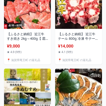
円 以下
【ふるさと納税】 近江牛
【ふるさと納税】 近江牛
すき焼き 2kg～400g【 霜
テール 800g 冷凍 牛テール
降り / 赤身 / 相盛 / 定期便
ブランド 牛 肉 黒毛和牛 三
¥9,000
¥14,000
選べる 】 黒毛和牛 牛肉 ふ
大和牛 カレー スープ 贈り
るさと納税 ランキング 肉
物 ギフト 滋賀県 竜王町 岡
★ 4.9 (9件)
★ 4.1 (9件)
ブランド牛 ふるさと納税
喜 神戸牛 松阪牛 に並ぶ 日
📍 滋賀県竜王町 の返礼品
📍 滋賀県竜王町 の返礼品
すきやき 牛肉 しゃぶしゃ
本三大和牛 希少部位 発送
ぶ 肩ロース ウデ モモ スラ
時期が選べる スーパーセー
イス ) 竜王町 和牛 冷凍 鍋
ル テールスープ 出汁 国産
国産 焼肉 すだく 滋賀県
和牛 お買い物マラソン