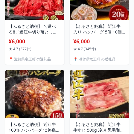
【ふるさと納税】 ＼選べ
【ふるさと納税】 近江牛
る!!／近江牛切り落とし
入り ハンバーグ 5個 10個
2.2kg ~ 250g 定期便 3回
15個 20個 数量限定 冷凍 1
¥6,000
¥6,000
和牛 黒毛和牛 冷凍 ブラン
個75g 冷凍 近江小判 ハン
ド牛 切り落とし 牛 肉 牛肉
バーグ ギフト 近江牛ハン
★ 4.7 (377件)
★ 4.7 (345件)
お肉 小間切れ 切り落とし
バーグ 牛肉 和牛 黒毛和牛
📍 滋賀県竜王町 の返礼品
📍 滋賀県竜王町 の返礼品
切落し きりおとし 近江牛
贈答 ブランド 贈り物 大人
切落し 牛肉切り落とし 小
気 ジューシー はんばーぐ
分け すき焼き 牛丼 肉じゃ
好評 神戸牛 松阪牛 に並ぶ
が 精肉 ふるさと 人気 おす
日本三大和牛 滋賀県 竜王
すめ
町 岡喜
【ふるさと納税】 近江牛
【ふるさと納税】 近江牛
100％ ハンバーグ 淡路島の
牛すじ 500g 冷凍 黒毛和牛