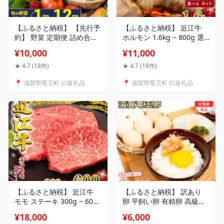
【ふるさと納税】 【先行予
【ふるさと納税】 近江牛
約】 野菜 定期便 詰め合わ
ホルモン 1.6kg ~ 800g 選
せ 1回 3回 6回 12回 10品 ~
べる カット 容量 冷凍 1本
¥10,000
¥11,000
15品 旬 新鮮 やさい セット
まるごと 焼肉 焼肉 黒毛和
野菜ソムリエ （ 厳選 定期
牛 和牛 高級 小腸 ホソ こて
★ 4.7 (18件)
★ 4.7 (18件)
便 1ヶ月 3ヶ月 6ヶ月 12ヶ
っちゃん 肉 焼き肉 もつ モ
📍 滋賀県竜王町 の返礼品
📍 滋賀県竜王町 の返礼品
月 道の駅 かがみの里 竜王
ツ鍋 小分け モツ コプチャ
町 玉ねぎ キャベツ なす に
ン 韓国 BBQ 鍋セット 焼き
んにく トマト じゃがいも
肉 焼肉 味噌炒め 滋賀県 竜
レタス ほうれん草 など ）
王町 岡喜 ふるさと納税
【ふるさと納税】 近江牛
【ふるさと納税】 訳あり
モモ ステーキ 300g ~ 600g
卵 平飼い卵 有精卵 高級卵
冷凍 約150g× 2枚 4枚 選べ
盛り上がる卵白 滋賀竜王卵
¥18,000
¥6,000
る 容量 赤身 ステーキ 黒毛
（ 選べる B級 20個 30個