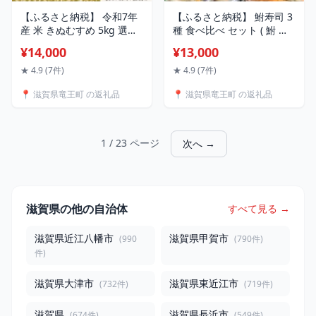
【ふるさと納税】 令和7年
【ふるさと納税】 鮒寿司 3
産 米 きぬむすめ 5kg 選べ
種 食べ比べ セット ( 鮒 鮒
る【回数】【精米具合】 1
ずし ふなずし 発酵食品 お
¥14,000
¥13,000
回 3回 定期便 定期便 3ヶ月
茶漬け おすすめ おつまみ
白米 玄米 無洗米 特別栽培
珍味 酒の肴 寿司 子持ち 燻
★ 4.9 (7件)
★ 4.9 (7件)
米 環境こだわり ブランド
製 名物 滋賀県 竜王 琵琶湖
📍 滋賀県竜王町 の返礼品
📍 滋賀県竜王町 の返礼品
米 精米 お米 こめ おこめ 滋
送料無料 )
賀県 竜王町 )
1 / 23 ページ
次へ →
滋賀県の他の自治体
すべて見る →
滋賀県近江八幡市
滋賀県甲賀市
(990
(790件)
件)
滋賀県大津市
滋賀県東近江市
(732件)
(719件)
滋賀県
滋賀県長浜市
(674件)
(549件)