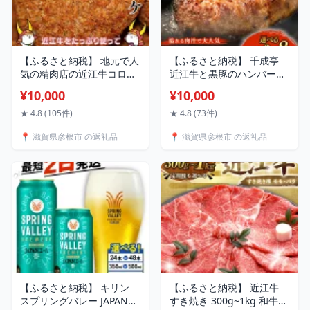
【ふるさと納税】 地元で人
【ふるさと納税】 千成亭
気の精肉店の近江牛コロッ
近江牛と黒豚のハンバーグ
ケ25個 | ご当地 ご当地グ
(150g×6個・8個) ハンバー
¥10,000
¥10,000
ルメ コロッケ 冷凍 冷凍コ
グ 黒毛和牛 近江牛 近江牛
ロッケ 食品 食べ物 冷凍食
ハンバーグ ソース付き 個
★ 4.8 (105件)
★ 4.8 (73件)
品 近江牛 牛コロッケ 牛肉
包装 小分け 和牛ハンバー
📍 滋賀県彦根市 の返礼品
📍 滋賀県彦根市 の返礼品
惣菜 近江牛肉
グ 牛肉 国産 冷凍 ブランド
牛 日本三大和牛 国産牛 ク
リスマス お歳暮 彦根 滋賀
【ふるさと納税】 キリン
【ふるさと納税】 近江牛
スプリングバレー JAPANエ
すき焼き 300g~1kg 和牛