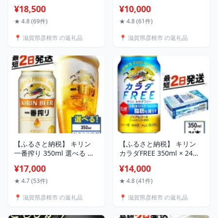
ール 選べる 容量 回数
黒毛和牛 モモ バラ 贈答 ギ
¥18,500
¥10,000
350ml 500ml 24本 48本 ジ
フト お歳暮 牛肉 すき焼き
ャパンエール 香 定期便 ク
用 すき焼き用肉 すき焼き
★ 4.8 (69件)
★ 4.8 (61件)
ラフトビール 麒麟 KIRIN
肉 国産 おすすめ 人気 約
📍 滋賀県彦根市 の返礼品
📍 滋賀県彦根市 の返礼品
ビール 3回 6回 9回 12回 お
2~6人前 3回定期便 定期便
酒 缶ビール 酒 BBQ 定番
ブランド牛 日本三大和牛
ギフト 贈答 滋賀 彦根
希少 彦根 滋賀 老舗近江牛
専門店千成亭
【ふるさと納税】 キリン
【ふるさと納税】 キリン
一番搾り 350ml 選べる 回
カラダFREE 350ml × 24本
数 24本 定期便 生 ビール
ノンアルコール キリンビー
¥17,000
¥14,000
キリンビール 1番絞り いち
ル 麒麟 KIRIN 350 24 ノン
ばんしぼり 麒麟 KIRIN お
アル ノンアルコールビール
★ 4.7 (53件)
★ 4.8 (41件)
酒 ケース 缶ビール 酒 BBQ
麦酒 ケース 缶 ビール キリ
📍 滋賀県彦根市 の返礼品
📍 滋賀県彦根市 の返礼品
バーベキュー 晩酌 定番 キ
ン 缶ビール beer BBQ バー
ャンプ 3ヶ月 6ヶ月 9ヶ月
ベキュー ギフト 贈り物 贈
12ヶ月 3回 6回 9回 12回 お
答 プレゼント お歳暮 人気