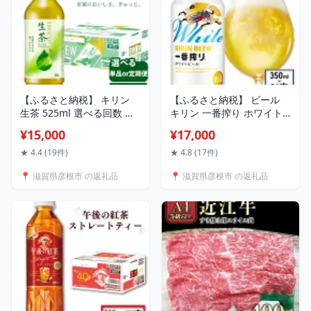
【ふるさと納税】 キリン
【ふるさと納税】 ビール
生茶 525ml 選べる回数 ペ
キリン 一番搾り ホワイト
ットボトル ×24本 定期便 3
ビール 350ml 24本 麒麟
¥15,000
¥17,000
ヶ月 6ヶ月 9ヶ月 12ヶ月 お
KIRIN お酒 酒 さけ 麦酒 缶
茶 茶 緑茶 飲料 飲み物 麒麟
ビール 350ml 24缶 白ビー
★ 4.4 (19件)
★ 4.8 (17件)
KIRIN きりん なまちゃ ド
ル アルコール 滋賀県 彦根
📍 滋賀県彦根市 の返礼品
📍 滋賀県彦根市 の返礼品
リンク ソフトドリンク ケ
市
ース 常温 保存 備蓄 行事 レ
ジャー 差し入れ キャンプ
人気 おすすめ 滋賀 彦根