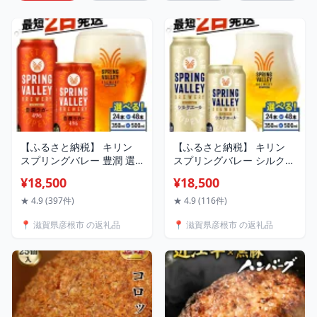
【ふるさと納税】 キリン
【ふるさと納税】 キリン
スプリングバレー 豊潤 選
スプリングバレー シルクエ
べる 容量 回数 350ml
ール 選べる 容量 回数
¥18,500
¥18,500
500ml 24本 48本 定期便 ク
350ml 500ml 24本 48本 白
ラフトビール キリンビール
定期便 クラフトビール 麒
★ 4.9 (397件)
★ 4.9 (116件)
麒麟 KIRIN ビール キリン
麟 KIRIN ビール 3回 6回 9
📍 滋賀県彦根市 の返礼品
📍 滋賀県彦根市 の返礼品
3回 6回 9回 12回 お酒 缶ビ
回 12回 お酒 ケース 缶ビー
ール 酒 BBQ バーベキュー
ル 酒 アルコール BBQ バー
晩酌 定番 キャンプ お歳暮
ベキュー 晩酌 定番 キャン
ギフト 贈答 滋賀 彦根
プ お歳暮 ギフト 贈答 滋賀
彦根