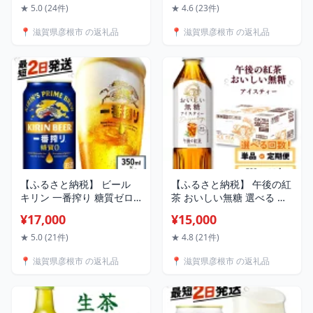
LAMDASH シェーバー 替刃
ンバーグ 冷凍 A5 A5ランク
★ 5.0 (24件)
★ 4.6 (23件)
セット ES9610 ひげそり ひ
国産 牛肉 肉 お肉 国産豚肉
📍 滋賀県彦根市 の返礼品
📍 滋賀県彦根市 の返礼品
げ剃り 髭剃り ヒゲ剃り 家
豚肉 国産豚 和牛 黒毛和牛
電 肌ケア スキンケア 深剃
国産牛 日本三大和牛 雌牛
り ギフト 贈り物 父の日 男
メス牛 ブランド牛 お歳暮
性 防水 充電式 ラムダッシ
おすすめ 滋賀 彦根
ュプロ 滋賀 彦根
【ふるさと納税】 ビール
【ふるさと納税】 午後の紅
キリン 一番搾り 糖質ゼロ
茶 おいしい無糖 選べる 容
350ml 24本 キリンビール
量 回数 500ml 24本 定期便
¥17,000
¥15,000
麒麟 KIRIN 350 24 麦酒 ケ
ペットボトル キリン ペッ
ース 缶 ビール 缶ビール お
ト PET 紅茶 午後ティー 無
★ 5.0 (21件)
★ 4.8 (21件)
酒 酒 さけ アルコール beer
糖 ストレート ストレート
📍 滋賀県彦根市 の返礼品
📍 滋賀県彦根市 の返礼品
BBQ バーベキュー ギフト
ティー ドリンク 飲料 飲み
贈り物 贈答 プレゼント お
物 ソフトドリンク ケース
歳暮 人気 滋賀 彦根
500 24 KIRIN 麒麟 滋賀 彦
根