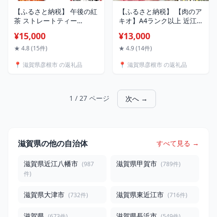
【ふるさと納税】 午後の紅
【ふるさと納税】 【肉のア
茶 ストレートティー
キオ】A4ランク以上 近江
500ml × 24本 ペットボト
牛すき焼き用 400g（モモ
¥15,000
¥13,000
ル キリン ペット PET 紅茶
バラスライス・肩バラスラ
午後ティー ストレート ド
イス） | 牛肉 肉 お取り寄
★ 4.8 (15件)
★ 4.9 (14件)
リンク 飲料 飲み物 ソフト
せ 高級 ブランド牛 滋賀県
📍 滋賀県彦根市 の返礼品
📍 滋賀県彦根市 の返礼品
ドリンク ケース 行事 イベ
国産 黒毛和牛 日本三大和
ント 差し入れ 人気 おすす
牛 贈答 ギフト
め 500 24 KIRIN 麒麟 滋賀
彦根
1 / 27 ページ
次へ →
滋賀県の他の自治体
すべて見る →
滋賀県近江八幡市
滋賀県甲賀市
(987
(789件)
件)
滋賀県大津市
滋賀県東近江市
(732件)
(716件)
滋賀県
滋賀県長浜市
(673件)
(549件)