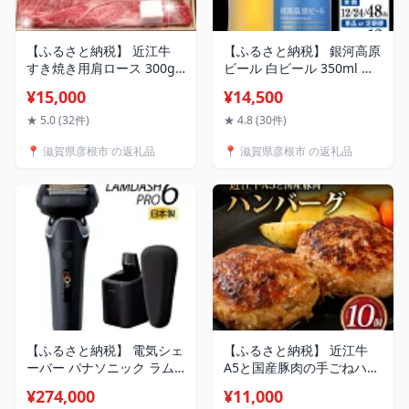
【ふるさと納税】 近江牛
【ふるさと納税】 銀河高原
すき焼き用肩ロース 300g
ビール 白ビール 350ml 小
~ 1.2kg 千成亭 定期便も選
麦のビール 単品 定期便 ク
¥15,000
¥14,500
べる 単品 / 3回定期便 肩ロ
ラフトビール ビール ホワ
ース 肉 すき焼き すきやき
イトビール 地ビール 無濾
★ 5.0 (32件)
★ 4.8 (30件)
すき焼き用 牛肉 国産 和牛
過 缶ビール お酒 酒 ギフト
📍 滋賀県彦根市 の返礼品
📍 滋賀県彦根市 の返礼品
近江牛すき焼き 和牛すき焼
プレゼント お歳暮 クリス
き ロース スライス 黒毛和
マス ヴァイツェン 宅飲み
牛 3ヶ月定期便 600g ギフ
家飲み 晩酌 350 缶ビール
ト 贈答 プレゼント 彦根 滋
350ml 彦根 滋賀
賀
【ふるさと納税】 電気シェ
【ふるさと納税】 近江牛
ーバー パナソニック ラム
A5と国産豚肉の手ごねハン
ダッシュPRO 6枚刃 ES-
バーグ 10個 (90g×10個) ハ
¥274,000
¥11,000
L690U Panasonic
ンバーグ 近江牛 近江牛ハ