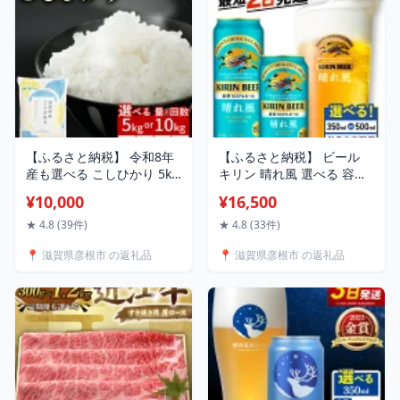
歳暮 ギフト 贈答 滋賀 彦根
滋賀 彦根
【ふるさと納税】 令和8年
【ふるさと納税】 ビール
産も選べる こしひかり 5kg
キリン 晴れ風 選べる 容量
/ 10kg 単品 / 定期便 令和7
回数 350ml 500ml 24本 定
¥10,000
¥16,500
年産 令和8年産 米 精米 こ
期便 キリンビール 350 24
め コメ お米 コシヒカリ ご
500 麒麟 KIRIN お酒 缶ビ
★ 4.8 (39件)
★ 4.8 (33件)
飯 5キロ 10キロ 令和7年 3
ール 3ヶ月 6ヶ月 9ヶ月 12
📍 滋賀県彦根市 の返礼品
📍 滋賀県彦根市 の返礼品
ヶ月定期便 6か月定期便 12
ヶ月 3回 6回 9回 12回 酒
ヶ月定期便 ふるさと納税米
アルコール BBQ バーベキ
ふるさと納税米定期便 滋賀
ュー 晩酌 定番 キャンプ お
彦根
歳暮 ギフト 贈答 滋賀 彦根