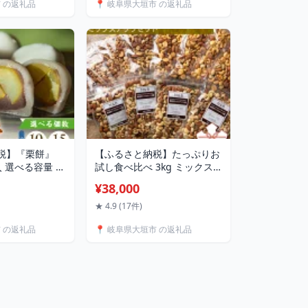
市 の返礼品
📍 岐阜県大垣市 の返礼品
 安全 対応 里
琲 自家焙煎 浅煎り 高級コー
 タマゴ 卵 玉
ヒー 希少コーヒー プレゼン
六千円 松島飼料店
ト ギフト 焙煎幸房”そら” 岐
阜県 大垣市
税】『栗餅』
【ふるさと納税】たっぷりお
入 選べる容量 餅
試し食べ比べ 3kg ミックス
ート まんじゅ
ナッツ セット (250g 素焼き
¥38,000
餅 お餅 栗 和菓
ミックスナッツ4種 250g 4
お土産 名産 ご
袋・スモークミックスナッツ
★ 4.9 (17件)
ト ギフト 贈答
5種 250g 4袋・黒胡椒ミック
市 の返礼品
📍 岐阜県大垣市 の返礼品
り寄せ お祝い
スナッツ4種 250g 4袋) ナッ
0円 1万2千円 金
ツ ロースト 小分け 38000円
本家 郭町 岐阜
3万8千円 稲葉商店 ナッツ＆
ビーンズ 岐阜県 大垣市