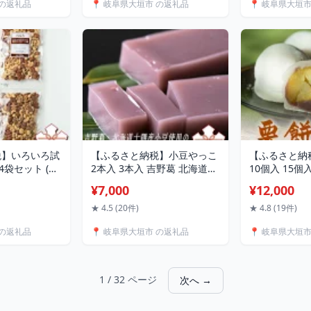
 の返礼品
📍 岐阜県大垣市 の返礼品
📍 岐阜県大垣
 無塩 食用油不
アーモンド 便利 ご自宅用 お
卵 保証付 安心
コポス 7000円
やつ 常温 1万円 10000円 2万
山 特選 たまご
店 ナッツ＆ビー
円 ランキング 人気 アニステ
子 6000円 
大垣市
ィ 岐阜県 大垣市
岐阜県 大垣市
税】いろいろ試
【ふるさと納税】小豆やっこ
【ふるさと納
×4袋セット (素
2本入 3本入 吉野葛 北海道十
10個入 15個
50g 素焼き
勝産小豆使用 水都大垣 水よ
スイーツ デザ
¥7,000
¥12,000
種 250g ス
うかん 水羊羹 ようかん 羊羹
う 饅頭 大福 
ナッツ5種
和菓子 葛スイーツ スイーツ
子 銘菓 人気 
★ 4.5 (20件)
★ 4.8 (19件)
ミックスナッツ4
お土産 プレゼント ギフト 高
当地 プレゼン
 の返礼品
📍 岐阜県大垣市 の返礼品
📍 岐阜県大垣
ースト ナッツ お
評価 高レビュー ランキング
取り寄せ お取
 14000円 1
おいしい 7000円 7千円
グルメ 1200
商店 ナッツ＆ビ
10000円 1万円 御菓子司 胡
蝶園 金蝶園総
 大垣市
蝶庵 岐阜県 大垣市
県 大垣市
1 / 32 ページ
次へ →