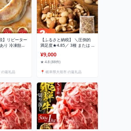
税】リピーター
【ふるさと納税】 ＼圧倒的
訳あり 冷凍餃子
満足度★4.85／ 3種 または 4
 選べる配送月 小
種 ミックスナッツ 1kg 2kg
¥9,000
ぎょうざ ギョーザ
1kg×2 2kg 1kg×2 3.2kg
新家 セット 冷食
400g×8 チャック付き 大容量
★ 4.8 (88件)
装 レシピ 国産
簡易包装 無塩 素焼き アーモ
市 の返礼品
📍 岐阜県大垣市 の返礼品
しい 人気 ラン
ンド クルミ カシューナッツ
 訳アリ 1万円
マカダミアナッツ アニステ
ロックス 岐阜県
ィ 人気 ランキング アニステ
ィ 岐阜県 大垣市