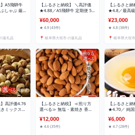
】A5飛騨牛
【ふるさと納税】 ＼高評価
【ふるさと納
ゃぶしゃぶ 厳選
★4.88／A5飛騨牛 定期便 5
★4.8／最高級
0g / 1.2kg 飛
回 ちょこちょこお届け（焼
り落とし 1kg (
¥60,000
¥23,000
黒毛和牛 希少部
肉・すき焼き など）5カ月☆
選べる 訳あり
ブランド牛 お取
飛騨牛 牛肉 肉 お肉 ランキン
小分け すき焼
★ 4.9 (43件)
★ 4.8 (38件)
阜県 大垣市
グ 黒毛和牛 希少部位 国産 厳
め 黒毛和牛 
 の返礼品
📍 岐阜県大垣市 の返礼品
📍 岐阜県大垣
選 ブランド牛 人気 60000円
市 ランキング
高級 岐阜県 大垣市
肉
】高評価4.76
【ふるさと納税】 ≪煎り方
【ふるさと納
焼きミックスナ
選べる≫ 無塩・素焼き 香ば
★4.70／ 純
 アーモンド ク
し素焼きアーモンド
まご ≪選べる
¥12,000
¥6,000
ナッツ マカダ
1.5kg（500g×3袋）/
数 20個 40個
 1kg 2kg
4.0kg（500g×8袋） 無塩・
ヶ月 1年 定期
★ 4.6 (35件)
★ 4.7 (28件)
格 小分け 個包装
チャック付き保存袋 素焼き
送当日・また