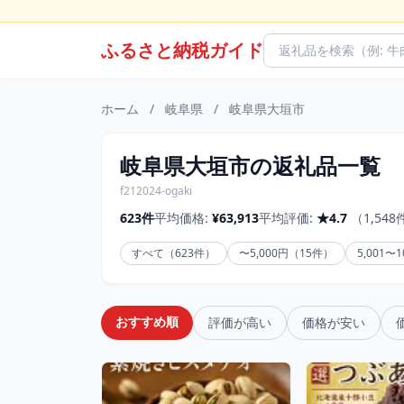
ふるさと納税ガイド
ホーム
/
岐阜県
/
岐阜県大垣市
岐阜県大垣市の返礼品一覧
f212024-ogaki
623件
平均価格:
¥63,913
平均評価:
★4.7
（1,54
すべて（623件）
〜5,000円（15件）
5,001〜
おすすめ順
評価が高い
価格が安い