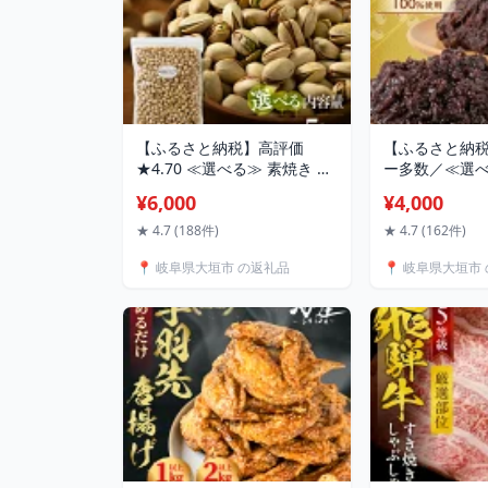
【ふるさと納税】高評価
【ふるさと納
★4.70 ≪選べる≫ 素焼き ピ
ー多数／≪選べ
スタチオ 500g 1kg 2kg 5kg
ぶあん 北海道産
¥6,000
¥4,000
定期便 3回 6回 12回 ロース
100％ 使用 
ト 焙煎 無塩 食塩不使用 食用
め 950g 285
★ 4.7 (188件)
★ 4.7 (162件)
油不使用 常温 おつまみ 無塩
込み あんこ 餡
📍 岐阜県大垣市 の返礼品
📍 岐阜県大垣市
ナッツ 人気 ランキング ポス
子 スイーツ 常温
ト 投函 ネコポス 6000円 6千
千 10000円 
円 稲葉商店 ナッツ＆ビーン
ポス 人気 ラ
ズ 岐阜県 大垣市
餡所 岐阜県 