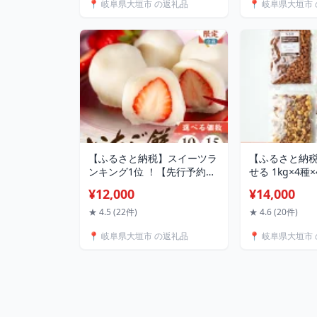
📍 岐阜県大垣市 の返礼品
📍 岐阜県大垣市
3回 6回 12回
使用 ポスト ネ
7千円 稲葉商
ンズ 岐阜県 
【ふるさと納税】スイーツラ
【ふるさと納
ンキング1位 ！【先行予約受
せる 1kg×4種
付中】 いちご大福 いちご餅
焼きアーモンド2
¥12,000
¥14,000
≪選べる容量≫ 10個入 15個
ミックスナッツ4
入 苺大福 苺 いちご イチゴ大
モークミックス
★ 4.5 (22件)
★ 4.6 (20件)
福 もち お餅 和菓子 冬限定
250g 黒胡椒
📍 岐阜県大垣市 の返礼品
📍 岐阜県大垣市
限定 デザート 白あん あんこ
種 250g) ロ
プレゼント ギフト 12000円
つまみ 常備 防災
1万2千円 郭町 金蝶園総本家
万4千円 稲葉
岐阜県 大垣市
ーンズ 岐阜県