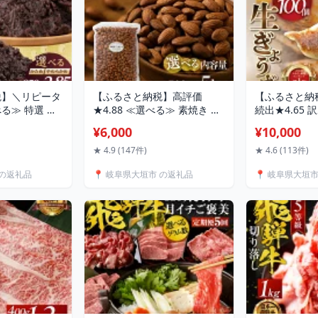
税】＼リピータ
【ふるさと納税】高評価
【ふるさと納
る≫ 特選 つ
★4.88 ≪選べる≫ 素焼き ア
続出★4.65 
 十勝 小豆
ーモンド 500g 1kg 2kg 5kg
80個 100個
¥6,000
¥10,000
かため やわらか
定期便 3回 6回 12回 ノンパ
分け 20個 
0g 大垣名水 仕
レル種 ロースト 焙煎 無塩 食
餃子 専門店 
★ 4.9 (147件)
★ 4.6 (113件)
子 お菓子 和菓
塩不使用 食用油不使用 ナッ
冷凍食品 個包
 の返礼品
📍 岐阜県大垣市 の返礼品
📍 岐阜県大垣
 4000円 四
ツ 防災 常備 おつまみ 常温
おいしい 美味
1万 ポスト ネコ
人気 ポスト ネコポス 6000円
キング 高評価
ンキング 松下製
6千円 稲葉商店 ナッツ＆ビー
10000円 ゼ
大垣市
ンズ 岐阜県 大垣市
大垣市