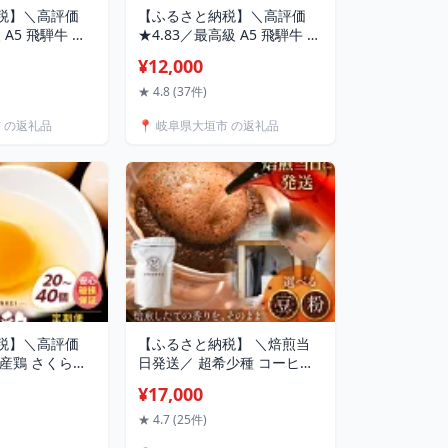
税】＼高評価
【ふるさと納税】＼高評価
 A5 飛騨牛 切
★4.83／最高級 A5 飛騨牛 切
500g×2) 牛肉
り落とし 500g すき焼き にも
¥12,000
 不揃い 家庭用
定期便 選べる 3回 /6回 /12回
き 牛丼 おすす
訳あり 不揃い 小分け すき焼
★ 4.8 (37件)
人気 岐阜県 大垣
き 牛丼 便利 おすすめ 人気
市 の返礼品
📍 岐阜県大垣市 の返礼品
 切落し 牛肉
岐阜県 大垣市 岐阜県 牛肉 肉
高級 ランキング
税】＼高評価
【ふるさと納税】 ＼焙煎当
国産鶏 さくらた
日発送／ 超希少種 コーヒー
≫ パック数 回
豆『エチオピア ゲイシャ』
¥17,000
 3ヶ月 6ヶ月 12
ゲシャビレッジ 農園 チャカ
便 新鮮な卵 発
ナチュラル 200g 定期便 3ヵ
★ 4.7 (25件)
は前日に採れた
月12ヶ月 挽きたて 豆 粉 珈