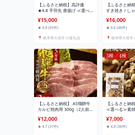
【ふるさと納税】高評価
【ふるさと納税
★4.8 手羽先 唐揚げ ≪選べ
すき焼き / し
る≫ 25本 50本 5本×5袋 10
部位 400g / 80
¥15,000
¥16,000
袋 海座名物 調理済み 温める
騨牛 牛肉 肉 
だけでOK 小分け 個包装 レ
位 国産 厳選 
★ 4.8 (65件)
★ 4.6 (46件)
ンチン 電子レンジ レンジ お
り寄せ 高級 岐
📍 岐阜県大垣市 の返礼品
📍 岐阜県大垣市
かず 惣菜 簡単 人気 ランキン
グ 鶏肉 からあげ おつまみ 焼
鳥 焼き鳥 15000円 1万5千円
SHIZA 岐阜県 大垣市
【ふるさと納税】 A5飛騨牛
【ふるさと納税
カルビ焼肉用 300g（2人前）
≪選べる≫素
霜降り BBQ バーベキュー 飛
ッツ 3種 4種
¥12,000
¥7,000
騨牛 牛肉 肉 黒毛和牛 希少部
ルミ カシュー
位 国産 厳選 ブランド牛 お取
ミアナッツ 500g
★ 4.7 (37件)
★ 4.8 (36件)
り寄せ 高級 岐阜県 大垣市
5kg 250g規