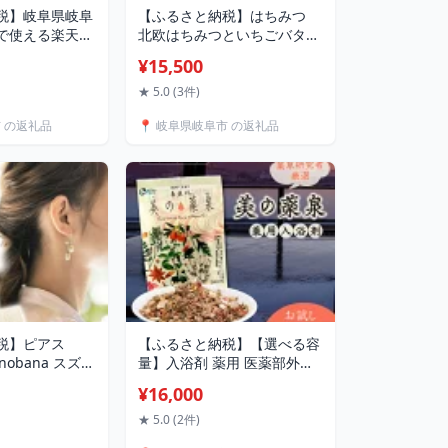
税】岐阜県岐阜
【ふるさと納税】はちみつ
で使える楽天ト
北欧はちみつといちごバタ
ン 寄附額
ー・はちみつバター雪白×各1
¥15,500
 旅行 観光 宿泊 ホ
本（250g）セット はちみつ
ケット クーポン
バター ジャム 蜂蜜 ハチミツ
★ 5.0 (3件)
ャー ビジネス
ハニー トースト パン 食パン
市 の返礼品
📍 岐阜県岐阜市 の返礼品
国内旅行 予約 宿
いちご 苺 イチゴ いちごジャ
泊り 岐阜旅行 岐
ム 苺ジャム イチゴジャム ハ
光 岐阜 / 岐
ニー 岐阜市/秋田屋本店
]
[ANBT003]
税】ピアス
【ふるさと納税】【選べる容
5 nobana スズラ
量】入浴剤 薬用 医薬部外品
 美濃和紙 アク
美の薬泉 入浴剤 薬用入浴剤
¥16,000
ン ガラスビー
天然 美容 お風呂 バスタイム
ィルド 両耳用
長良川温泉 温泉 疲労回復 気
★ 5.0 (2件)
 ギフト レディ
効果 疲労回復 リラックス 温