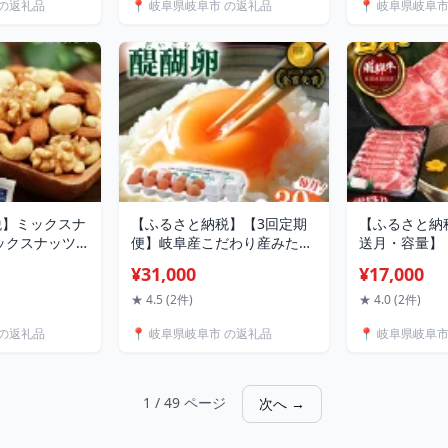
 の返礼品
📍 岐阜県岐阜市 の返礼品
📍 岐阜県岐阜
内旅行 予約 宿
ト専用 朝食 ハニー トースト
ース 和装 揺
阜市
濃厚 パン 食パン トースト 人
ホワイト 白 
気 岐阜市/秋田屋本店
い 岐阜市/家
[ANBT001]
[ANCA003]
税】ミックスナ
【ふるさと納税】【3回定期
【ふるさと納
 ミックスナッツ
便】岐阜産こだわり産みたて
送月・容量】
味付 ミックスナ
卵 30個入りMサイズ【醍醐
りロース・カ
¥31,000
¥17,000
みっくすなっつ
卵】 こだわり 産みたて卵 新
しゃぶ 400g
煎 アーモンド
鮮 たまご 卵 タマゴ 玉子 鶏
牛 霜降り ロ
★ 4.5 (2件)
★ 4.0 (2件)
 くるみ マカ
卵 卵焼き 人気ブランド卵 濃
ス肉 カタロー
 の返礼品
📍 岐阜県岐阜市 の返礼品
📍 岐阜県岐阜
おつまみ おや
厚 コク TKG 卵かけご飯 すき
き焼き すきや
 ロースト 低糖
焼き お菓子作り 料理 こだわ
鍋 しゃぶしゃ
 / 稲葉ピーナ
り餌 ギフト 岐阜市 / 棚橋フ
岐阜市/丸福商店
ァーム[ANAZ003]
1 / 49 ページ
次へ →