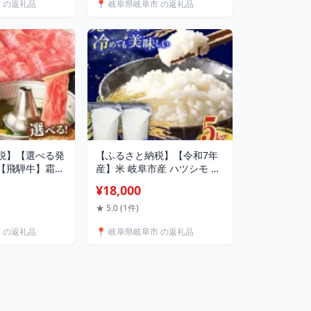
市 の返礼品
📍 岐阜県岐阜市 の返礼品
れる 花 すずらん
まる 香り 炭酸 保湿 敏感肌
上品 繊細 かわい
ギフト 温泉 岐阜市 / 岐阜長
田紙工
良川温泉旅館協同組合
[ANAF008]
税】【選べる発
【ふるさと納税】【令和7年
【飛騨牛】霜降
産】米 岐阜市産 ハツシモ 白
タロース すき
米 5kg【2.5kg×2P】 お米 コ
¥18,000
 和牛 牛肉 飛騨
メ 5キロ 米 こめ ごはん ご飯
ース ろーす ロー
精米 単一原料米 2025年産 予
★ 5.0 (1件)
ス 肩ロースす
約 ブランド米 幻の米 大粒 丼
市 の返礼品
📍 岐阜県岐阜市 の返礼品
き すき焼き鍋
カレー チャーハン おにぎり
ぶ すきしゃぶ
お弁当 2袋 人気 岐阜市/農事
 [ANBO016]
組合法人 下城田寺営農
[ANEP003]