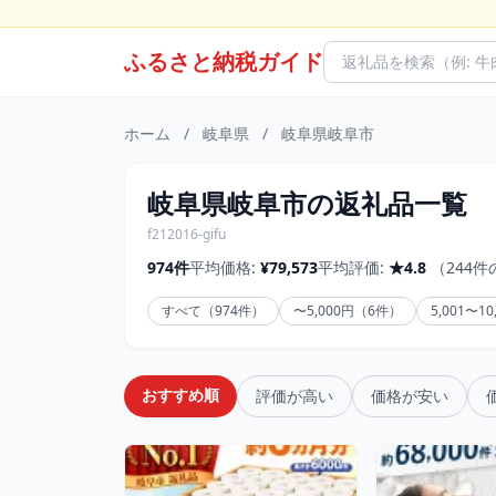
ふるさと納税ガイド
ホーム
/
岐阜県
/
岐阜県岐阜市
岐阜県岐阜市の返礼品一覧
f212016-gifu
974件
平均価格:
¥79,573
平均評価:
★4.8
（244
すべて（974件）
〜5,000円（6件）
5,001〜1
おすすめ順
評価が高い
価格が安い