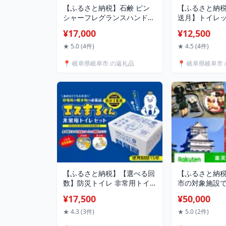
【ふるさと納税】石鹸 ピン
【ふるさと納
シャーフレグランスハンドウ
送月】トイレ
ォッシュ UTSUKE 手洗い 保
60ロール 2
¥17,000
¥12,500
湿 ハンドソープ 匂い スキン
北海道・沖縄
ケア オシャレ 国産 岐阜 人気
送不可 / SDG
★ 5.0 (4件)
★ 4.5 (4件)
ハンドウォッシュ 泡 香り フ
地ロール 古紙
📍 岐阜県岐阜市 の返礼品
📍 岐阜県岐阜市
レグランス ソープ 液体 石鹸
ラ トイレット
せっけん 美容 ギフト 岐阜
れっとぺーぱー
市/Twenty
消耗品 日用品 
Company[ANDB002]
製紙 [ANBJ005
【ふるさと納税】【選べる回
【ふるさと納
数】防災トイレ 非常用トイ
市の対象施設
レセット エスまるくん【60
ラベルクーポン
¥17,500
¥50,000
回分×1箱】【60回分×3箱】
50,000円 / 
防災トイレ ぼうさいといれ
テル 旅館 チ
★ 4.3 (3件)
★ 5.0 (2件)
防災グッズ ぼうさいぐっず
トラベル レジ