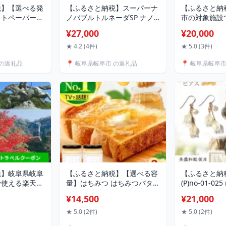
税】【選べる発
【ふるさと納税】スーパーナ
【ふるさと納
ットペーパー
ノバブルトルネーダSP ナノ
市の対象施設
倍巻き【ダブル】
バブル発生装置 洗濯機に簡
ラベルクーポ
¥27,000
¥20,000
県・離島への配
単取付 繊維の奥まで洗浄 タ
20,000円 /
s カプレット無
テ型 ドラム 部屋干し 生乾き
テル 旅館 チ
★ 4.2 (4件)
★ 5.0 (3件)
再生利用脱プ
ナノバブル ナノバブル洗浄
トラベル レジ
 の返礼品
📍 岐阜県岐阜市 の返礼品
📍 岐阜県岐阜
ペーパー とい
洗濯機 簡単取付 / 岐阜市 / 高
出張 旅行券 
 ダブル 防災
納商店[ANCW001]
泊券 お泊り 
岐阜市 / 河村
阜ホテル 岐阜観
]
阜市[ANFT002
税】岐阜県岐阜
【ふるさと納税】【選べる容
【ふるさと納
で使える楽天ト
量】はちみつ はちみつバタ
(P)no-01-02
 寄附額
ー雪白（250g×2本 or 90g×6
ン2花 ピアス
¥14,500
¥21,000
旅行 観光 宿泊 ホ
本） はちみつ ハチミツ 蜂蜜
セサリー レジ
ケット クーポン
バター ばたー はちみつバタ
ズ ゴールドフ
★ 5.0 (2件)
★ 5.0 (2件)
ャー ビジネス
ー 蜂蜜バター ハニー トース
手作り 耳飾り