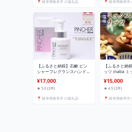
📍 岐阜県岐阜市 の返礼品
📍 岐阜県岐阜市
防災用品 簡易トイレ 非常ト
出張 旅行券 国
イレ トイレ 非常用 防災 岐阜
泊券 岐阜 / 岐
市 / エスイーアイ
[ANFT003]
[ANDV001][ANDV002]
【ふるさと納税】石鹸 ピン
【ふるさと納
シャーフレグランスハンドウ
ッツ inaba
ォッシュ TAWAKE ハンドソ
1kg 小分け 
¥17,000
¥15,000
ープ ハンドウォッシュ 泡 国
ッツ ナッツ 
産 手洗い 保湿 ベチバー アン
なっつ 直下焙
★ 5.0 (2件)
★ 4.5 (2件)
バー 匂い オシャレ 岐阜 人気
カシューナッツ
📍 岐阜県岐阜市 の返礼品
📍 岐阜県岐阜市
香り フレグランス ソープ 液
ダミアナッツ 
体 石鹸 美容 スキンケア ギフ
つ 素材 いなば
ト 岐阜市/Twenty
質 人気 岐阜市
Company[ANDB001]
ツ[ANCS001]