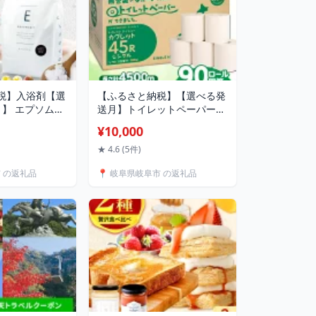
税】入浴剤【選
【ふるさと納税】【選べる発
り】 エプソムソ
送月】トイレットペーパー
 硫酸マグネシウム
45ロール 2倍巻き 【シング
¥10,000
ルト 岐阜市 /
ル】 北海道・沖縄県・離島
ィライフ）
への配送不可 / SDGs カプレ
★ 4.6 (5件)
BASSPA 入浴剤
ット無地ロール 古紙再生利
市 の返礼品
📍 岐阜県岐阜市 の返礼品
パ ひのき ロー
用脱プラ トイレットペーパ
ンイラン 金木犀
ー といれっとぺーぱー 防災
ホワイトムスク
消耗品 生活雑貨 日用品 岐阜
市/河村製紙 [ANBJ006]