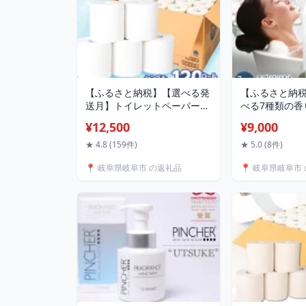
【ふるさと納税】【選べる発
【ふるさと納
送月】トイレットペーパー
べる7種類の香
60ロール 2倍巻き【 シング
数】エプソムソル
¥12,500
¥9,000
ル 】北海道・沖縄県・離島
BASSPA 入浴
への配送不可 / SDGs カプレ
スソルト スパ
★ 4.8 (159件)
★ 5.0 (8件)
ット無地ロール 古紙再生利
ゆず イランイ
📍 岐阜県岐阜市 の返礼品
📍 岐阜県岐阜市
用脱プラ トイレットペーパ
ベンダー ホワ
ー といれっとぺーぱー シン
レゼント ソル
グル 消耗品 日用品 2倍 岐阜
阜市/犀印（リ
市 / 河村製紙 [ANBJ004]
フ）[ANEO001