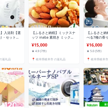
税】入浴剤【選
【ふるさと納税】ミックスナ
【ふるさと納
り・セット
ッツ inaba 素焼き ミックス
べる7種の香
ト 3kg
ナッツ 1kg 小分け 味付 ミッ
ルト 10kg
¥15,000
¥16,000
剤 おすすめ バ
クスナッツ ナッツ みっくす
大容量 バスソ
 ひのき ローズ
なっつ なっつ アーモンド カ
犀印（リバテ
★ 4.9 (7件)
★ 5.0 (5件)
ラン 金木犀 ラ
シューナッツ くるみ マカダ
[ANEO002] 
 の返礼品
📍 岐阜県岐阜市 の返礼品
📍 岐阜県岐阜
イトムスク プ
ミアナッツ 素焼き おつまみ
バスソルト ス
ト エプソム 岐
おやつ 低糖質 ワイン ビール
ズ ゆず イラ
バティライ
人気 無塩 岐阜市/稲葉ピーナ
ラベンダー 
]
ツ[ANCS002]