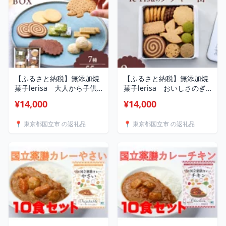
【ふるさと納税】無添加焼
【ふるさと納税】無添加焼
菓子lerisa 大人から子供
菓子lerisa おいしさのぎ
まで楽しめるクッキー詰め
ゅっと詰まった9種のクッ
¥14,000
¥14,000
合わせ 計55個入り
キー缶 【1692882】
【1692881】
📍 東京都国立市 の返礼品
📍 東京都国立市 の返礼品