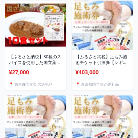
【ふるさと納税】30種のス
【ふるさと納税】足もみ施
パイスを使用した国立薬膳
術チケット引換券【レギュ
カレービーフ 200g×10食
ラーコース9回分】
¥27,000
¥403,000
セット 小麦粉・ラード不
【1586427】
使用【1583824】
📍 東京都国立市 の返礼品
📍 東京都国立市 の返礼品