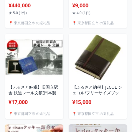
立てする『高級生地ベーシ
セージ2種(計12本)のセット
¥440,000
¥9,000
ックスーツコース』_ オー
_ ソーセージ ハム セット
ダースーツ 高級生地 ベー
肉 総菜 おかず おつまみ ギ
★ 5.0 (1件)
★ 4.0 (1件)
シックスーツ メンズスーツ
フト 贈答 人気 おすすめ 送
📍 東京都国立市 の返礼品
📍 東京都国立市 の返礼品
吉田スーツ ふるさと納税
料無料 冷蔵 【配送不可地
送料無料 【1578548】
域：離島】【1571362】
【ふるさと納税】旧国立駅
【ふるさと納税】JECOL ジ
舎 鉄道レール文鎮(日本製)
ェコル/フリーサイズブック
シリアルNOなし
カバー【アマネカ・クラシ
¥17,000
¥15,000
【1567274】
ック AM01】モスグリーン
【1591856】
📍 東京都国立市 の返礼品
📍 東京都国立市 の返礼品