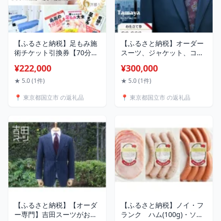
【ふるさと納税】足もみ施
【ふるさと納税】オーダー
術チケット引換券【70分コ
スーツ、ジャケット、コー
ース6回分】【1586423】
トお仕立て券(9万円分)_ オ
¥222,000
¥300,000
ーダースーツ ジャケット
コート 仕立て券 9万円分 チ
★ 5.0 (1件)
★ 5.0 (1件)
ケット お仕立て 券 オーダ
📍 東京都国立市 の返礼品
📍 東京都国立市 の返礼品
ー オーダーサロン 服 洋服
ビジネス 東京都 国立市 ギ
フト プレゼント 送料無料
【1572759】
【ふるさと納税】【オーダ
【ふるさと納税】ノイ・フ
ー専門】吉田スーツがお仕
ランク ハム(100g)・ソー