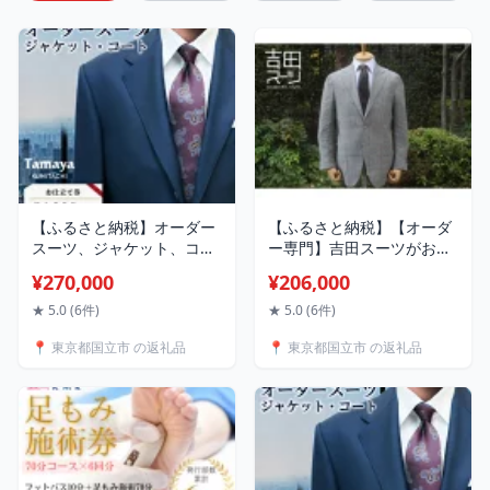
【ふるさと納税】オーダー
【ふるさと納税】【オーダ
スーツ、ジャケット、コー
ー専門】吉田スーツがお仕
トお仕立て券 8万1千円分
立てする『オーダージャケ
¥270,000
¥206,000
～24万円分【G1572793】
ットコース』_ オーダージ
ャケット 高級ジャケット
★ 5.0 (6件)
★ 5.0 (6件)
メンズジャケット 吉田スー
📍 東京都国立市 の返礼品
📍 東京都国立市 の返礼品
ツ ふるさと納税 送料無料
【1578538】