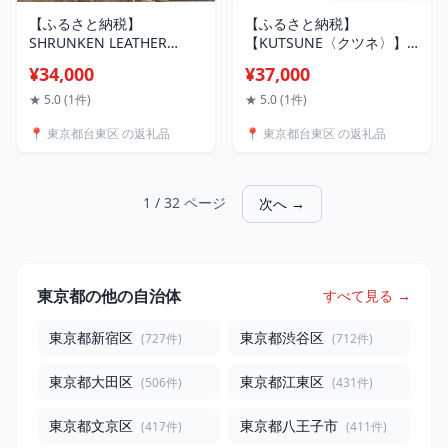
【ふるさと納税】
【ふるさと納税】
SHRUNKEN LEATHER
【KUTSUNE〈クツネ〉】
ELASTIC BELT [KMK-
ルームシューズ（革製・バ
¥34,000
¥37,000
0112/KMK-0112L] ベルト
ブーシュタイプ）スリッパ
メンズ 本革 レザー 男性 紳
室内履き バブーシュ 選べ
★ 5.0 (1件)
★ 5.0 (1件)
士 フォーマル スーツ 仕事
る 3色 4サイズ 疲れにくい
📍 東京都台東区 の返礼品
📍 東京都台東区 の返礼品
ビジネス ギフト プレゼン
高反発 メンズ レディース
ト 誕生日
1 / 32 ページ
次へ →
東京都の他の自治体
すべて見る →
東京都新宿区
東京都渋谷区
(727件)
(712件)
東京都大田区
東京都江東区
(506件)
(431件)
東京都文京区
東京都八王子市
(417件)
(411件)