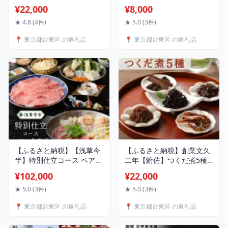
0080121]（全6色）レザー
合せ[6個入り/12個入り] 和
¥22,000
¥8,000
ベルト 革ベルト 本革 メン
菓子 スイーツ 銘菓 最中 三
ズベルト ビジネスベルト
笠山 梅最中 高級 贈答 お取
★ 4.8 (4件)
★ 5.0 (3件)
紳士ベルト サイズ調整 選
り寄せ 詰合せ ギフト 菓子
📍 東京都台東区 の返礼品
📍 東京都台東区 の返礼品
べる 6色
折り お土産 手土産 お祝い
内祝い
【ふるさと納税】【浅草今
【ふるさと納税】創業文久
半】特別仕立コース ペアお
二年【鮒佐】つくだ煮5種
食事券 ふるさと納税 浅草
詰合せ昆布 佃煮 詰め合わ
¥102,000
¥22,000
今半 コース料理 ペア 食事
せ ギフト つくだ煮 ご飯の
券 お食事チケット ペアチ
お供 引き出物 引出物 結婚
★ 5.0 (3件)
★ 5.0 (3件)
ケット コースチケット チ
内祝い 出産内祝い 引越し
📍 東京都台東区 の返礼品
📍 東京都台東区 の返礼品
ケット 東京 浅草 お祝い デ
ご挨拶 お返し 内祝い 粗供
ィナー ランチ すき焼き し
養 土産
ゃぶしゃぶ 黒毛和牛