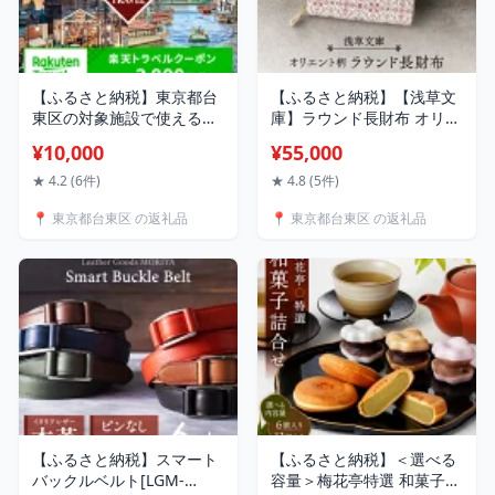
【ふるさと納税】東京都台
【ふるさと納税】【浅草文
東区の対象施設で使える楽
庫】ラウンド長財布 オリエ
天トラベルクーポン 寄附額
ント柄 財布 雑貨 小物 日用
¥10,000
¥55,000
10,000円 浅草 上野 浅草橋
品 ラウンドファスナー 牛
谷中 関東 東京 予約 旅行 宿
革 革 皮革 革製品 レザー フ
★ 4.2 (6件)
★ 4.8 (5件)
泊 ホテル クーポン チケッ
ァッション小物 日本製 ハ
📍 東京都台東区 の返礼品
📍 東京都台東区 の返礼品
ト 宿泊券 旅行クーポン ビ
ンドメイド 型友禅 工芸品
ジネス 出張 観光
ギフト レディース
【ふるさと納税】スマート
【ふるさと納税】＜選べる
バックルベルト[LGM-
容量＞梅花亭特選 和菓子詰