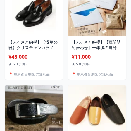
【ふるさと納税】【浅草の
【ふるさと納税】【蔵前詰
靴】クリスチャンカラノ 本
め合わせ】一年後の自分に
革ビジネスシューズ[FH-26]
送れるオリジナルレターセ
¥48,000
¥11,000
革靴 紳士靴 日本製 本革 レ
ット＆コーヒー (1名様分
ザー 天然皮革 靴 メンズ ブ
or2名様分) 手紙 レターセッ
★ 5.0 (1件)
★ 5.0 (1件)
ラック ブラウン 選べる 2色
ト ポストカード 絵はがき
📍 東京都台東区 の返礼品
📍 東京都台東区 の返礼品
ビジネス 通勤 通学 仕事 卒
ハガキ 自分への手紙 タイ
業 入学
ムカプセル ブレンドコーヒ
ー 珈琲 詰め合わせ セット