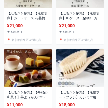
【ふるさと納税】【浅草文
【ふるさと納税】【浅草文
庫】カードケース 花菱柄
庫】IDケース〈猫柄〉 カー
ピンク ブルー ワイン カー
ドホルダー カードケース
¥21,000
¥21,000
ド入れ 牛革 革 皮革 革製品
パスケース 社員証 定期入
レザー 雑貨 日用品 日本製
れ 横型 就職 ビジネス ギフ
★ 5.0 (2件)
★ 5.0 (2件)
ハンドメイド 型友禅 ギフ
ト プレゼント レディース
📍 東京都台東区 の返礼品
📍 東京都台東区 の返礼品
ト レディース 名刺入れ 名
日本製
刺ケース 花柄
【ふるさと納税】【舟和の
【ふるさと納税】【浅草ア
和菓子】芋ようかん6本・
ートブラシ】カシミヤ用 洋
あんこ玉10個 詰合せ ふる
服ブラシ「ドロップ」 埃取
¥11,000
¥18,000
さと納税 和菓子 スイーツ
り お手入れ ブラッシング