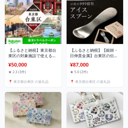
【ふるさと納税】東京都台
【ふるさと納税】【銀師・
東区の対象施設で使える楽
日伸貴金属】台東区の伝統
天トラベルクーポン 寄附額
工芸品『宗照の999銀製ア
¥50,000
¥87,000
50,000円 浅草 上野 浅草橋
イススプーン』 銀 純銀 ス
谷中 関東 東京 予約 旅行 宿
プーン アイスクリームスプ
★ 2.3 (3件)
★ 5.0 (2件)
泊 ホテル クーポン チケッ
ーン 出産祝い ベビースプ
📍 東京都台東区 の返礼品
📍 東京都台東区 の返礼品
ト 宿泊券 旅行クーポン ビ
ーン ギフト 贈答 プレゼン
ジネス 出張 観光
ト 溶ける 伝導