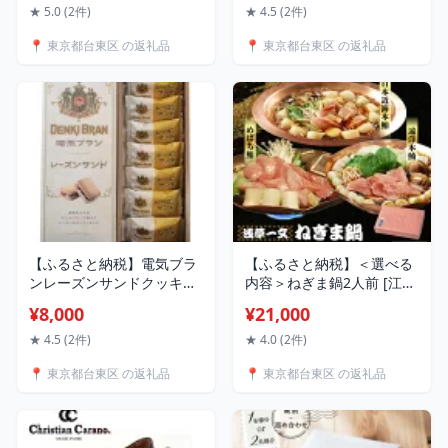
羊羹 羊かん 芋ようかん 芋
天然木 日本製 ギフト プレ
★ 5.0 (2件)
★ 4.5 (2件)
羊羹 小豆 こしあん さつま
ゼント 贈答 贈り物
📍 東京都台東区 の返礼品
📍 東京都台東区 の返礼品
芋 グルメ 贈答 お取り寄せ
詰合せ ギフト 菓子折り お
土産 手土産 お祝い 内祝い
【ふるさと納税】電気ブラ
【ふるさと納税】＜選べる
ンレーズンサンドクッキー
内容＞ねぎま鍋2人前 [江戸
7個 スイーツ お菓子 洋酒
ねぎま鍋（めばち鮪）/上江
¥8,000
¥21,000
常温 手土産 洋菓子 ギフト
戸ねぎま鍋（遠洋本鮪）/極
贈り物 デンキブラン
上江戸ねぎま鍋（日本近海
★ 4.5 (2件)
★ 4.0 (2件)
本鮪）] 郷土鍋 鍋 まぐろ
📍 東京都台東区 の返礼品
📍 東京都台東区 の返礼品
かまとろ ねぎま セット 簡
単調理 おうち時間 贈答 グ
ルメ