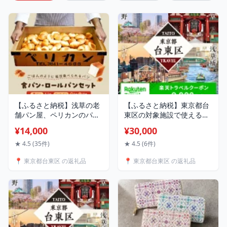
【ふるさと納税】浅草の老
【ふるさと納税】東京都台
舗パン屋、ペリカンのパン
東区の対象施設で使える楽
ふるさと納税 パン ブレッ
天トラベルクーポン 寄附額
¥14,000
¥30,000
ド ロールパン 食パン 常温
30,000円 浅草 上野 浅草橋
お取り寄せ グルメ
谷中 関東 東京 予約 旅行 宿
★ 4.5 (35件)
★ 4.5 (6件)
泊 ホテル クーポン チケッ
📍 東京都台東区 の返礼品
📍 東京都台東区 の返礼品
ト 宿泊券 旅行クーポン ビ
ジネス 出張 観光