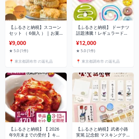
【ふるさと納税】スコーン
【ふるさと納税】 ドーナツ
セット （ 6個入 ） | お菓
話題沸騰！レギュラードー
子 菓子 おかし 洋菓子 焼き
ナツ 4個 or 9個 BOX ×1～
¥9,000
¥12,000
菓子 イギリス菓子 プレー
12回 | SIUNAUS SWEETS
ンスコーン おやつ 間食 ア
お菓子 カラフル バター不
★ 5.0 (1件)
★ 5.0 (1件)
フタヌーンティー 冷凍 プ
使用 保存料不使用 保存料
📍 東京都調布市 の返礼品
📍 東京都調布市 の返礼品
レーン チョコレート エス
無添加 お取り寄せ 東京都
プレッソ バター たっぷり
ラズベリー ココナッツ い
有限会社Frigga 深大寺カフ
ちご チョコ 抹茶 紫芋 キャ
ェ 深大寺 調布 東京都
ラメル くるみ 定期便 定期
【ふるさと納税】【 2026
【ふるさと納税】武者小路
年9月末までの受付 】キム
実篤 記念館 マスキングテ