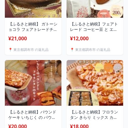
【ふるさと納税】 ガトーシ
【ふるさと納税】フェアト
ョコラ フェアトレードチョ
レード コーヒー豆 と エス
コ使用（ ホール直径18cm
プレッソ フィナンシ ェの
¥21,000
¥12,000
） | 有限会社Frigga 深大
セット | 有限会社Frigga
寺カフェ スイーツ チョコ
深大寺カフェ 珈琲 スイー
📍 東京都調布市 の返礼品
📍 東京都調布市 の返礼品
レート お菓子 ケーキ ラム
ツ お菓子 焼き菓子 コーヒ
酒 シナモン 使用 大人のデ
ー 珈琲 自家焙煎 スイーツ
ザート フェアトレード ビ
深大寺 調布 東京都
ターチョコレート 深大寺
調布 東京都
【ふるさと納税】パウンド
【ふるさと納税】フロラン
ケーキ いちじく の パウン
タン きらり ミックス カッ
ド と フロランタン プレー
ト 贈答用 2本×10袋（ プレ
¥20,000
¥18,000