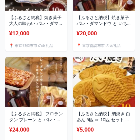
【ふるさと納税】焼き菓子
【ふるさと納税】焼き菓子
大人の味わい パレ・ダマン
パレ・ダマンドウ と いち
ドウ 10個 セット | パレダ
じく の パウンド 1本 セッ
¥12,000
¥20,000
マンド 焼き菓子工房(輝)き
ト | パレダマンド パウンド
らり グルテンフリー ラム
ケーキ 焼き菓子工房(輝)き
📍 東京都調布市 の返礼品
📍 東京都調布市 の返礼品
酒 トランス脂肪酸不使用
らり 無花果 イチジク キャ
保存料不使用 無添加 スイ
ラメル シナモン 平飼卵 コ
ーツ 洋菓子アーモンド き
ンフィ ケーキ シナモン ラ
び砂糖 使用 白砂糖不使用
ム酒 スイーツ 洋菓子 発酵
発酵バター 手土産 調布 東
バター きび砂糖 調布 東京
京
【ふるさと納税】 フロラン
【ふるさと納税】鯛焼き 白
タン プレーン と パレ・ダ
あん 5匹 or 10匹 セット 選
マンドウ セット | パレダマ
べる 容量 卵不使用 | 江戸
¥24,000
¥5,000
ンド 焼き菓子工房(輝)きら
一たい焼き 鯛幸房 国領店
り アーモンド ラム酒 お菓
厳選素材 北海道産 甜菜糖