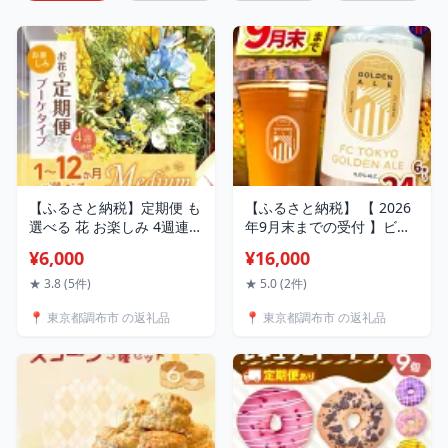
【ふるさと納税】定期便 も
【ふるさと納税】 【 2026
選べる 花 お楽しみ 4週連続
年9月末までの受付 】ビー
or 1～12ヶ月 お届け お花
ル 缶ビール アルコール FC
¥6,000
¥16,000
の定期便 Medium | ブーケ
TOKYO GOLDEN ALE 【 選
高さ20-22cm フラワー ふ
べる容量 】 6本 or 12本 or
★ 3.8 (5件)
★ 5.0 (2件)
らわー はな リトルシード
24本 | FC東京 ゴールデン
📍 東京都調布市 の返礼品
📍 東京都調布市 の返礼品
インテリア 植物 お任せ お
エール フルーティー トロ
見舞い ギフト お祝い 誕生
ピカル 東京都 FC東京 調布
日 親孝行 プレゼント贈り
飲料 度数 Jリーグ サッカー
物 新鮮 調布 東京都 定期便
フットボール ギフト
定期