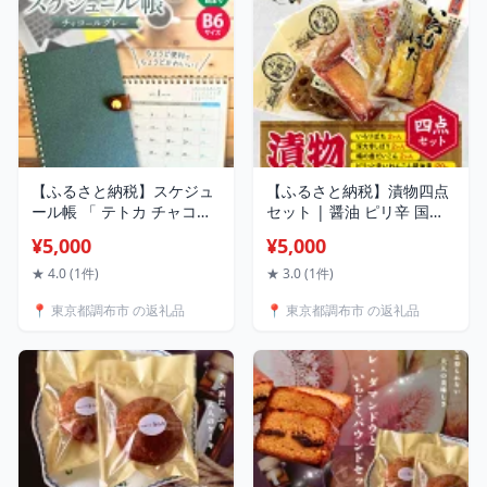
2terres 東京都 調布
ン 送料無料
【ふるさと納税】スケジュ
【ふるさと納税】漬物四点
ール帳 「 テトカ チャコー
セット | 醤油 ピリ辛 国産
ルグレー 」内田平和堂 | 雑
野菜 厳選素材 お漬物 野菜
¥5,000
¥5,000
貨 日用品 文房具 卓上カレ
厳選 調布 東京都 だいこん
ンダー ノート ユニーク
大根 ダイコン れんこん レ
★ 4.0 (1件)
★ 3.0 (1件)
SDGs 廃棄物削減 持続可能
ンコン 蓮根 伝統技術
📍 東京都調布市 の返礼品
📍 東京都調布市 の返礼品
環境にやさしい 調布 東京