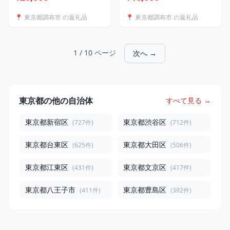
ン セット | 焼き菓子工房
ーン ・ フレッシュオレン
(輝)きらり ラム酒 無花果 イ
ジ ・ 胡麻 ） | 焼き菓子工
📍 東京都調布市 の返礼品
📍 東京都調布市 の返礼品
チジク キャラメル ケーキ
房(輝)きらり アソート アー
シナモン お菓子 焼菓子 洋
モンド トランス脂肪酸不使
菓子 きび砂糖 発酵バター
用 保存料不使用 お菓子 焼
手作り アーモンド トラン
菓子 洋菓子 アーモンド 発
1 / 10 ページ
次へ →
ス脂肪酸不使用 調布 東京
酵バター 贈り物 調布 東京
東京都の他の自治体
すべて見る →
東京都新宿区
東京都渋谷区
(727件)
(712件)
東京都台東区
東京都大田区
(625件)
(506件)
東京都江東区
東京都文京区
(431件)
(417件)
東京都八王子市
東京都豊島区
(411件)
(392件)