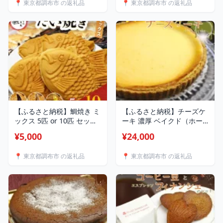
📍 東京都調布市 の返礼品
📍 東京都調布市 の返礼品
子 焼菓子 洋菓子 きび砂糖
小麦 冷めても美味しい 皮
使用 発酵バター トランス
薄め たいやき あんこ 餡 白
脂肪酸不使用 ショートニン
いんげん豆 いんげん 冷凍
グ不使用 マーガリン不使用
和菓子 菓子 焼菓子 スイー
ご褒美 手土産 調布 東京
ツ 調布 国領 東京
【ふるさと納税】鯛焼き ミ
【ふるさと納税】チーズケ
ックス 5匹 or 10匹 セット
ーキ 濃厚 ベイクド（ホー
つぶあん 白あん カスター
ル直径21cm） | 有限会社
¥5,000
¥24,000
ド 選べる 容量 | 江戸一た
Frigga 深大寺カフェ 濃厚
い焼き 鯛幸房 国領店 厳選
クリームチーズ ホームメイ
📍 東京都調布市 の返礼品
📍 東京都調布市 の返礼品
素材 北海道産 小豆 甜菜糖
ド 自家製 手作り チーズケ
小麦 冷めても美味しい 皮
ーキ スイーツ お菓子 ケー
薄め たいやき ギフト 冷凍
キ 深大寺 調布 東京都
和菓子 菓子 焼菓子 スイー
ツ 調布 国領 東京