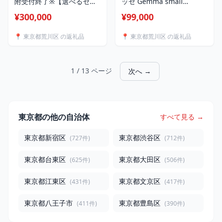
附受付終了※【選べるセッ
ッセ Gemma small
ト内容】ポータブル電源
pendant lamp antique
¥300,000
¥99,000
solarich(ソラリッチ)
brown【067-001】
📍 東京都荒川区 の返礼品
📍 東京都荒川区 の返礼品
1 / 13 ページ
次へ →
東京都の他の自治体
すべて見る →
東京都新宿区
東京都渋谷区
(727件)
(712件)
東京都台東区
東京都大田区
(625件)
(506件)
東京都江東区
東京都文京区
(431件)
(417件)
東京都八王子市
東京都豊島区
(411件)
(390件)