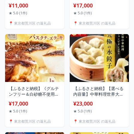
（ギフトボックス入り）
人のテリーヌショコラ
¥11,000
¥17,000
【040-001】
【025-010】グルテンフリ
ー 米粉 スイーツ お菓子 洋
★ 5.0 (1件)
★ 5.0 (1件)
菓子 ケーキ テリーヌ チョ
📍 東京都荒川区 の返礼品
📍 東京都荒川区 の返礼品
コレート カカオ ショコラ
バレンタイン ホワイトデー
お取り寄せ 東京
【ふるさと納税】《グルテ
【ふるさと納税】【選べる
ンフリー＆白砂糖不使用》
内容量】中華料理世界大会
ちょっと大きめバスクチー
金メダリストの店主が作る
¥17,000
¥23,000
ズケーキ5号/15cm【025-
蓮月特製 羊肉の手作り水餃
005】 甘さ控えめ グルテン
子 (冷凍) 特製ラー油付き
★ 5.0 (1件)
★ 5.0 (1件)
フリー 米粉 スイーツ お菓
【餃子百名店掲載】 30個
📍 東京都荒川区 の返礼品
📍 東京都荒川区 の返礼品
子 洋菓子 チーズケーキ ギ
50個 お取り寄せ 冷凍食品
フト 誕生日 お取り寄せ 東
おかず 惣菜 ぎょうざ お弁
京
当 おつまみ 贈答 ギフト