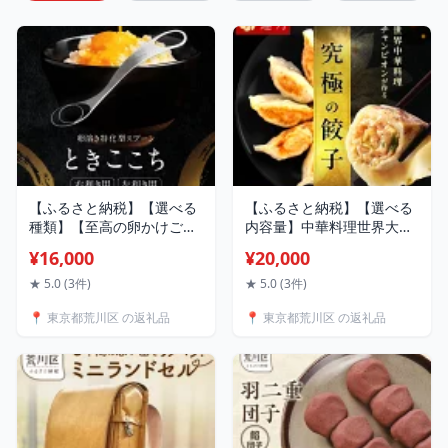
【ふるさと納税】【選べる
【ふるさと納税】【選べる
種類】【至高の卵かけご
内容量】中華料理世界大会
飯】卵溶き専用器具-ときこ
金メダリストの店主が作る
¥16,000
¥20,000
こち-混ぜれば分かる衝撃の
蓮月特製 手作り餃子 (冷凍)
滑らか食感[箱入り] 右利き
特製ラー油付き30個 50個
★ 5.0 (3件)
★ 5.0 (3件)
用 左利き用 職人技 日本製
100個 餃子百名店掲載 お取
📍 東京都荒川区 の返礼品
📍 東京都荒川区 の返礼品
調理器具 キッチン用品 ス
り寄せ 冷凍食品 おかず 惣
プーン 贈り物 ギフト
菜 ぎょうざ お弁当 おつま
み 贈答 ギフト