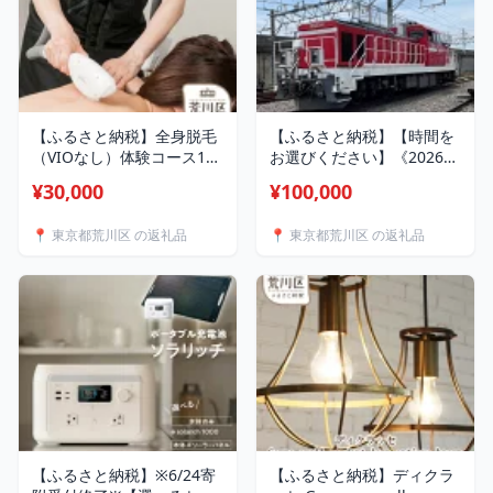
【ふるさと納税】全身脱毛
【ふるさと納税】【時間を
（VIOなし）体験コース1回
お選びください】《2026年
分【055-003】
6月14日開催》機関車の乗
¥30,000
¥100,000
車体験＆作業体験
📍 東京都荒川区 の返礼品
📍 東京都荒川区 の返礼品
【ふるさと納税】※6/24寄
【ふるさと納税】ディクラ