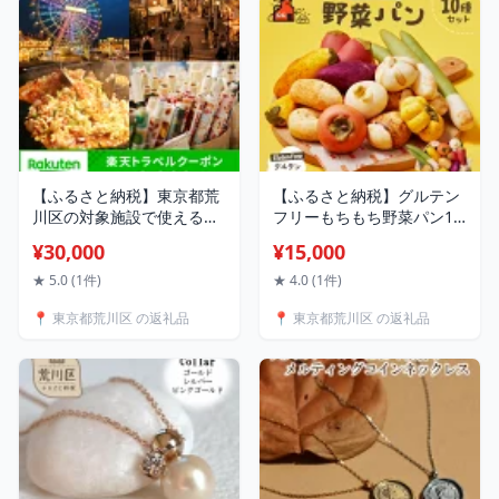
【ふるさと納税】東京都荒
【ふるさと納税】グルテン
川区の対象施設で使える楽
フリーもちもち野菜パン10
天トラベルクーポン 寄附額
種セット【084-001】
¥30,000
¥15,000
30,000円 関東 東京 予約 旅
行 ペア 宿泊 ホテル クーポ
★ 5.0 (1件)
★ 4.0 (1件)
ン チケット 宿泊券 旅行ク
📍 東京都荒川区 の返礼品
📍 東京都荒川区 の返礼品
ーポン ビジネス 出張 観光
三万円 30000円