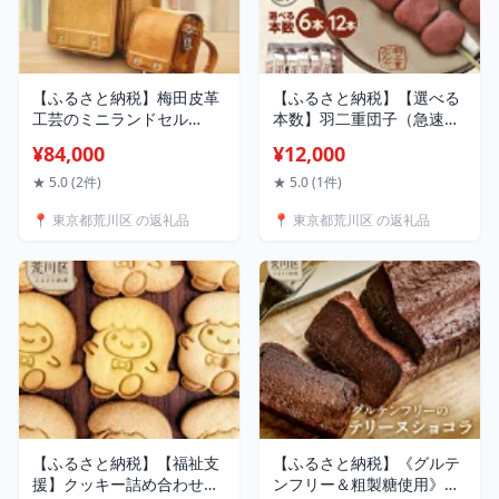
【ふるさと納税】梅田皮革
【ふるさと納税】【選べる
工芸のミニランドセル
本数】羽二重団子（急速冷
【050-001】
凍品）餡団子 6本 12本 選
¥84,000
¥12,000
べる 本数 お菓子 和菓子 ス
イーツ 団子 冷凍 ギフト プ
★ 5.0 (2件)
★ 5.0 (1件)
レゼント
📍 東京都荒川区 の返礼品
📍 東京都荒川区 の返礼品
【ふるさと納税】【福祉支
【ふるさと納税】《グルテ
援】クッキー詰め合わせ
ンフリー＆粗製糖使用》大