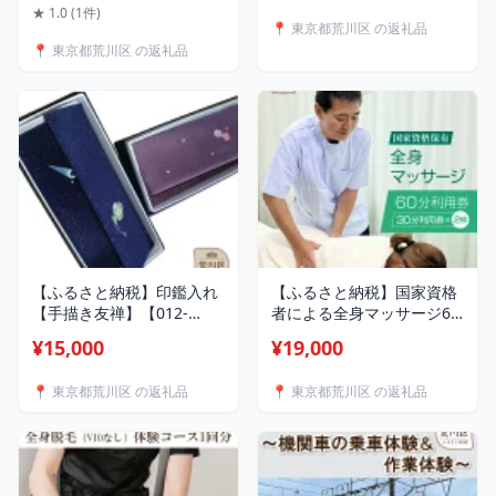
【043-003】日本製 選べる
★ 1.0 (1件)
📍 東京都荒川区 の返礼品
カラー シルバー ゴールド
📍 東京都荒川区 の返礼品
ピンクゴールド アクセサリ
ー ジュエリー K18GP 上品
職人 ギフト プレゼント お
しゃれ
【ふるさと納税】印鑑入れ
【ふるさと納税】国家資格
【手描き友禅】【012-
者による全身マッサージ60
002】
分利用券（1名様分）
¥15,000
¥19,000
【044-001】
📍 東京都荒川区 の返礼品
📍 東京都荒川区 の返礼品