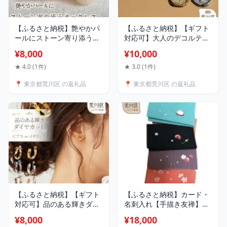
【ふるさと納税】艶やかパ
【ふるさと納税】【ギフト
ールにストーン寄り添うネ
対応可】大人のデコルテに
ックレス【043-020】選べ
よく似合う、メルティング
¥8,000
¥10,000
るカラー シルバー ゴール
コインネックレス【043-
ド ピンクゴールド ネック
010】選べるカラー シルバ
★ 4.0 (1件)
★ 3.0 (1件)
レス パール アクセサリー
ー ゴールド ネックレス ア
📍 東京都荒川区 の返礼品
📍 東京都荒川区 の返礼品
ジュエリー K18GP カジュ
クセサリー ジュエリー 上
アル オフィス ギフト プレ
品 お洒落 ギフト プレゼン
ゼント ラッピング
ト ラッピング
【ふるさと納税】【ギフト
【ふるさと納税】カード・
対応可】品のある輝きダイ
名刺入れ【手描き友禅】
ヤカット イヤリング(ノン
【012-001】
¥8,000
¥18,000
ホールピアス)／ピアス