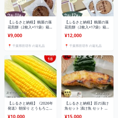
【ふるさと納税】鶴屋の落
【ふるさと納税】鶴屋の落
花煎餅（2枚入×11袋）箱入
花煎餅（2枚入×17袋）箱入
／ 落花生 懐かしい 贈り物
／ 落花生 懐かしい 贈り物
¥9,000
¥12,000
プレゼント せんべい 送料
プレゼント せんべい 送料
無料 千葉県
無料 千葉県
📍 千葉県匝瑳市 の返礼品
📍 千葉県匝瑳市 の返礼品
【ふるさと納税】《2026年
【ふるさと納税】匠の漬け
発送》朝採り とうもろこし
魚セット 漬け魚 セット 魚
スイートコーン「恵味スタ
さかな 漬け魚 銀ダラ ぶり
¥10,000
¥15,000