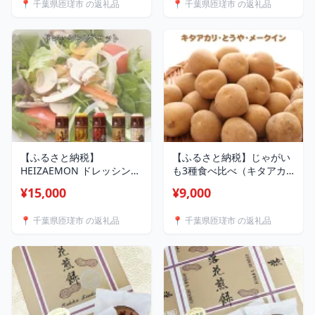
📍 千葉県匝瑳市 の返礼品
📍 千葉県匝瑳市 の返礼品
【ふるさと納税】
【ふるさと納税】じゃがい
HEIZAEMON ドレッシング
も3種食べ比べ（キタアカ
セット
リ・とうや・メークイン）
¥15,000
¥9,000
計約6kg ／ じゃがいも ジ
ャガイモ 馬鈴薯 キタアカ
📍 千葉県匝瑳市 の返礼品
📍 千葉県匝瑳市 の返礼品
リ とうや メークイン いも
イモ 芋 詰合せ 食べ比べ 産
地直送 野菜 6kg 千葉県 送
料無料