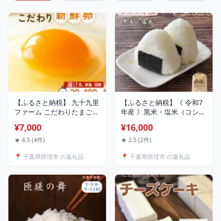
【ふるさと納税】 九十九里
【ふるさと納税】《 令和7
ファーム こだわりたまご
年産 》黒米・塩米（コシヒ
～あおい海・みどりの里～
カリ）約5kg 約10kg ／ お
¥7,000
¥16,000
《 選べる色・個数・回数
米 米 精米 白米 コシヒカリ
》 / たまご 卵 玉子 タマゴ
こしひかり 5kg 10kg 令和7
★ 4.5 (4件)
★ 2.5 (2件)
生卵 鶏卵 卵かけご飯 新鮮
年 千葉県
📍 千葉県匝瑳市 の返礼品
📍 千葉県匝瑳市 の返礼品
旨み 甘み 贈答用 贈答 ギフ
ト 贈り物 訳あり 訳アリ 定
期便 九十九里ファーム 千
葉県 匝瑳市