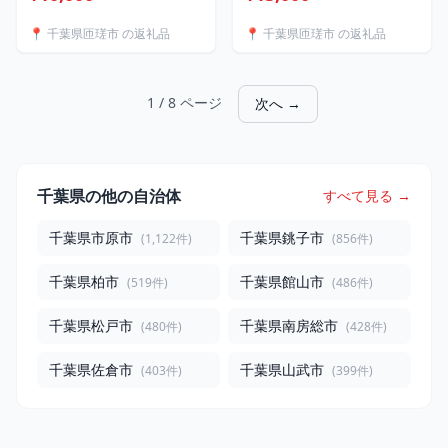
ー」5kg（10～13本） ／
塩麹 西京漬け 銀鮭 粕漬け
とうもろこし トウモロコシ
金目鯛 さわら 冷凍 セット
📍 千葉県匝瑳市 の返礼品
📍 千葉県匝瑳市 の返礼品
コーン スイートコーン 恵
個包装 贈答 贈り物 おつま
味スター 5kg 産地直送 産
み ご飯のお供 お酒のあて
直 送料無料
千葉県 匝瑳市
1 / 8 ページ
次へ →
千葉県の他の自治体
すべて見る →
千葉県市原市
千葉県銚子市
(1,122件)
(856件)
千葉県柏市
千葉県館山市
(519件)
(486件)
千葉県松戸市
千葉県南房総市
(480件)
(428件)
千葉県佐倉市
千葉県山武市
(403件)
(399件)