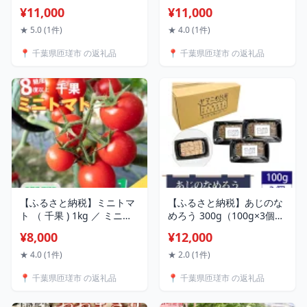
約1.9kg ／ 玄米餅 餅 切り
そば 蕎麦 ソバ 麺 麺類 乾麺
¥11,000
¥11,000
餅 送料無料 匝瑳市 千葉
★ 5.0 (1件)
★ 4.0 (1件)
📍 千葉県匝瑳市 の返礼品
📍 千葉県匝瑳市 の返礼品
【ふるさと納税】ミニトマ
【ふるさと納税】あじのな
ト （ 千果 ) 1kg ／ ミニト
めろう 300g（100g×3個セ
マト トマト フルーツトマ
ット）九十九里 郷土料理
¥8,000
¥12,000
ト 千果 野菜
千葉県産アジ使用 アジ あ
じ 鯵 丼 おつまみ 丼ぶり あ
★ 4.0 (1件)
★ 2.0 (1件)
て 惣菜 漁師飯 添加物不使
📍 千葉県匝瑳市 の返礼品
📍 千葉県匝瑳市 の返礼品
用 急速冷凍 冷凍 千葉県 匝
瑳市