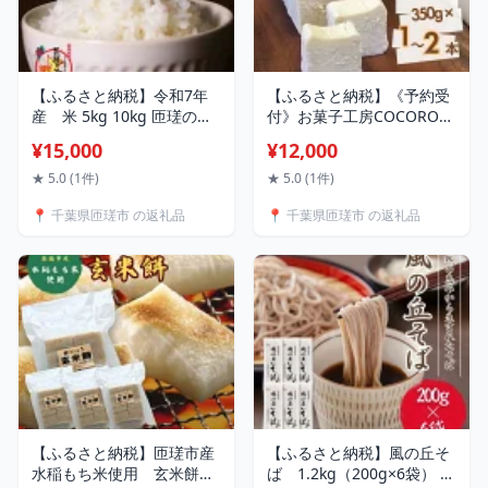
【ふるさと納税】令和7年
【ふるさと納税】《予約受
産 米 5kg 10kg 匝瑳の舞
付》お菓子工房COCORO
精米 ／ お米 コメ こめ ごは
チーズケーキ 350g ／ チ
¥15,000
¥12,000
ん 匝瑳の舞 ふさこがね 白
ーズケーキ ケーキ スイー
米 精米 5kg 10kg 定期便 チ
ツ お菓子 デザート
★ 5.0 (1件)
★ 5.0 (1件)
バエコ 特別栽培 令和7年産
📍 千葉県匝瑳市 の返礼品
📍 千葉県匝瑳市 の返礼品
千葉県 匝瑳市
【ふるさと納税】匝瑳市産
【ふるさと納税】風の丘そ
水稲もち米使用 玄米餅
ば 1.2kg（200g×6袋） ／