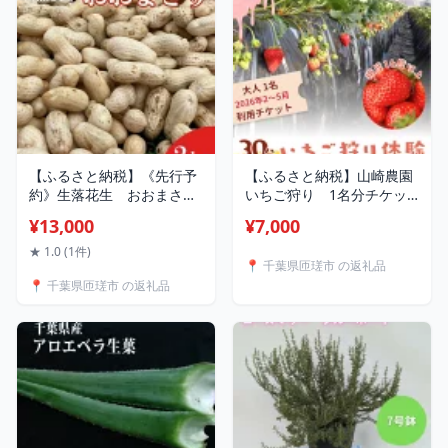
【ふるさと納税】《先行予
【ふるさと納税】山崎農園
約》生落花生 おおまさ
いちご狩り 1名分チケッ
り 2kg ／ 落花生 らっか
ト ／ いちご 苺 イチゴ スト
¥13,000
¥7,000
せい ラッカセイ おおまさ
ロベリー いちご狩り イチ
り 茹で落花生 産地直送 産
ゴ狩り 苺狩り フルーツ狩
★ 1.0 (1件)
📍 千葉県匝瑳市 の返礼品
直 送料無料
り 体験 チケット とちおと
📍 千葉県匝瑳市 の返礼品
め 紅ほっぺ 果物 フルーツ