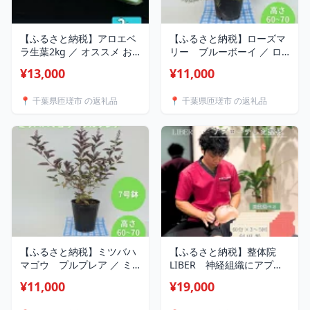
【ふるさと納税】アロエベ
【ふるさと納税】ローズマ
ラ生葉2kg ／ オススメ お
リー ブルーボーイ ／ ロ
刺身 砂糖漬け 蜂蜜漬け 送
ーズマリー ブルーボーイ
¥13,000
¥11,000
料無料 千葉県
植物 観葉植物 ハーブ 鉢植
え
📍 千葉県匝瑳市 の返礼品
📍 千葉県匝瑳市 の返礼品
【ふるさと納税】ミツバハ
【ふるさと納税】整体院
マゴウ プルプレア ／ ミ
LIBER 神経組織にアプロ
ツバハマゴウ プルプレア
ーチした整体 60分×3～5
¥11,000
¥19,000
植物 観葉植物 鉢植え
回 利用券 ／ 整体 整体院 肩
こり 腰痛 関節痛