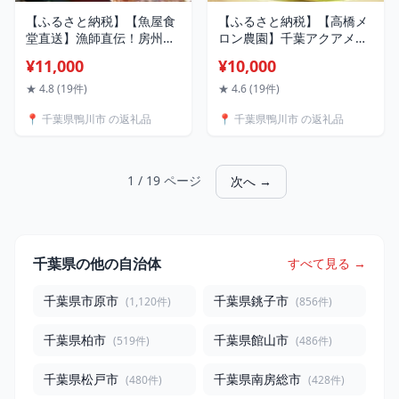
【ふるさと納税】【魚屋食
【ふるさと納税】【高橋メ
堂直送】漁師直伝！房州漁
ロン農園】千葉アクアメロ
師料理『まご茶漬け』2人
ン L玉以上 × 1～3個
¥11,000
¥10,000
前×5袋 [0011-0023]
[0010-0097]
★ 4.8 (19件)
★ 4.6 (19件)
📍 千葉県鴨川市 の返礼品
📍 千葉県鴨川市 の返礼品
1 / 19 ページ
次へ →
千葉県の他の自治体
すべて見る →
千葉県市原市
千葉県銚子市
(1,120件)
(856件)
千葉県柏市
千葉県館山市
(519件)
(486件)
千葉県松戸市
千葉県南房総市
(480件)
(428件)