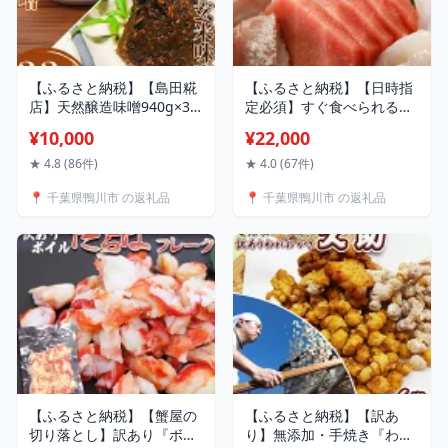
【ふるさと納税】【島田糀
【ふるさと納税】【日時指
店】天然醸造味噌940g×3
定必須】すぐ食べられる！
袋 & 玄米味噌480g [0010-
地魚刺身盛り合わせ4〜5人
¥10,000
¥22,000
0287] / 味噌 みそ お味
前 [0022-0005]
噌 玄米 げんまい
★ 4.8 (86件)
★ 4.0 (67件)
📍 千葉県鴨川市 の返礼品
📍 千葉県鴨川市 の返礼品
【ふるさと納税】【蟹屋の
【ふるさと納税】【訳あ
切り落とし】訳あり『ボイ
り】無添加・手焼き『われ