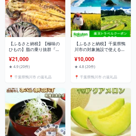
【ふるさと納税】【極味の
【ふるさと納税】千葉県鴨
ひもの】脂の乗り抜群『と
川市の対象施設で使える楽
ろさば・とろあじ』ひもの
天トラベルクーポン 寄附金
¥21,000
¥10,000
セット 各3枚 《配送指定
額10,000円 [0010-0229]
OK》《2週間以内に発送》
★ 4.9 (20件)
★ 4.8 (20件)
鯖 サバ 鯵 アジ ひもの ひら
📍 千葉県鴨川市 の返礼品
📍 千葉県鴨川市 の返礼品
き 干物 天日干し 手開き 焼
き魚 ご飯のお供 焼き魚セ
ット 人気店 お取り寄せ ひ
ものセット [魚水][0021-
0006]