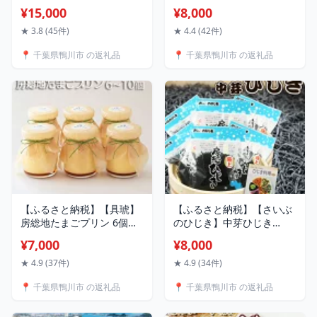
ル たらばがにフレーク』
おかき 久助』6袋セット
¥15,000
¥8,000
100g × 5パック [0015-
[0008-0032]
0023]／ たらばガニ タラバ
★ 3.8 (45件)
★ 4.4 (42件)
ガニ タラバ蟹 蟹 かに カニ
📍 千葉県鴨川市 の返礼品
📍 千葉県鴨川市 の返礼品
【ふるさと納税】【具琥】
【ふるさと納税】【さいぶ
房総地たまごプリン 6個～
のひじき】中芽ひじき
10個 [0011-0036]
40g×3袋～6袋 レシピ集
¥7,000
¥8,000
付き [0008-0055]
★ 4.9 (37件)
★ 4.9 (34件)
📍 千葉県鴨川市 の返礼品
📍 千葉県鴨川市 の返礼品