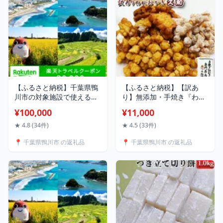
【ふるさと納税】千葉県鴨
【ふるさと納税】【訳あ
川市の対象施設で使える楽
り】無添加・手焼き『われ
天トラベルクーポン 寄附金
おかき 久助』9袋セット
¥100,000
¥11,000
額100,000円 [0100-0052]
[0011-0050]
★ 4.8 (34件)
★ 4.5 (33件)
📍 千葉県鴨川市 の返礼品
📍 千葉県鴨川市 の返礼品