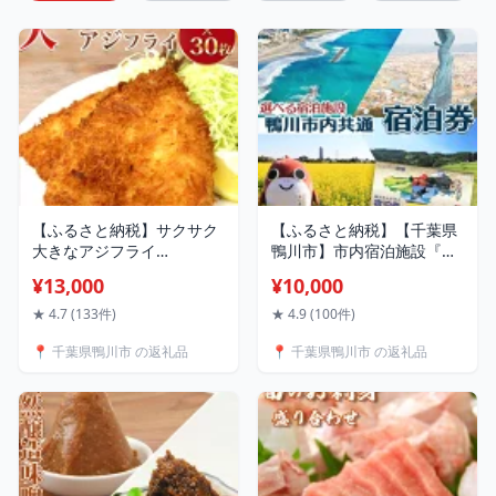
【ふるさと納税】サクサク
【ふるさと納税】【千葉県
大きなアジフライ
鴨川市】市内宿泊施設『共
3kg（100g×30枚） アジフ
通宿泊券』3千円～15万円
¥13,000
¥10,000
ライ 揚げ物 おかず 中食 弁
相当 [0050-0034]
当 食卓 簡単 時短 サクサク
★ 4.7 (133件)
★ 4.9 (100件)
大きい あじ アジ 鯵 ワタレ
📍 千葉県鴨川市 の返礼品
📍 千葉県鴨川市 の返礼品
イ 渡辺冷食 雪月花 [0013-
0038]