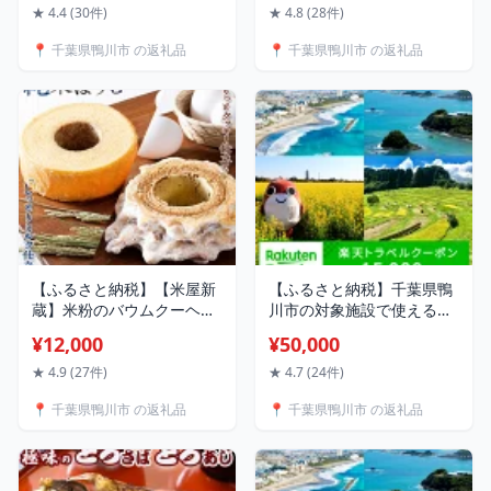
まぐろ 鮪 刺身 寿司 中トロ
★ 4.4 (30件)
★ 4.8 (28件)
トロ 海産物 水産物 シーフ
📍 千葉県鴨川市 の返礼品
📍 千葉県鴨川市 の返礼品
ード 魚
【ふるさと納税】【米屋新
【ふるさと納税】千葉県鴨
蔵】米粉のバウムクーヘン
川市の対象施設で使える楽
『純米ばうむ～しっとりミ
天トラベルクーポン 寄附金
¥12,000
¥50,000
ルク & かりっとクッキー』
額50,000円 [0050-0081]
2個セット [0012-0078]
★ 4.9 (27件)
★ 4.7 (24件)
📍 千葉県鴨川市 の返礼品
📍 千葉県鴨川市 の返礼品