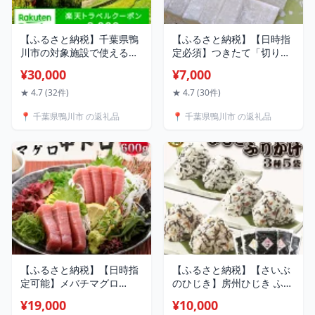
【ふるさと納税】千葉県鴨
【ふるさと納税】【日時指
川市の対象施設で使える楽
定必須】つきたて「切り
天トラベルクーポン 寄附金
餅」（1.0kg） [0007-
¥30,000
¥7,000
額30,000円 [0030-0096]
0049]
★ 4.7 (32件)
★ 4.7 (30件)
📍 千葉県鴨川市 の返礼品
📍 千葉県鴨川市 の返礼品
【ふるさと納税】【日時指
【ふるさと納税】【さいぶ
定可能】メバチマグロ
のひじき】房州ひじき ふり
600g まぐろ 中トロ 冷凍
かけセット 3種5袋 [0010-
¥19,000
¥10,000
サク [0019-0010]／マグロ
0147]