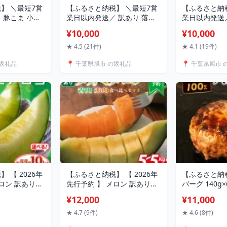
】 ＼最短7営
【ふるさと納税】 ＼最短7営
【ふるさと納
 豚こま 小分
業日以内発送／ 訳あり 落花
業日以内発送／
べる容量 1-
生 はねだし 約 1kg 千葉 落花
塩 サバ フィーレ
¥10,000
¥10,000
とし [ 高評価
生 さや煎り 計 1020g ( 340g
ば 鯖 さばフ
肉 こま切れ 冷凍
× 3袋 ) 千葉県産 ナッツ 豆 マ
レ saba 不
★ 4.5 (21件)
★ 4.1 (19件)
り落とし 国産
メ おつまみ ビール に合う お
リ わけあり 
の返礼品
📍 千葉県旭市 の返礼品
📍 千葉県旭市 
小間肉 豚小間
やつ 送料無料 千葉県 旭市 株
品 切身 切り身
 切り落し こま
式会社ヤマハン
海鮮 惣菜 お
 旭市 旭食肉協
無料 ふるさと
県 旭市
 【 2026年
【ふるさと納税】 【 2026年
【ふるさと納
ロン 訳あり
先行予約 】 メロン 訳あり
バーグ 140g×
 約5.5kg /
3〜6玉 約 5.5kg 以上 赤肉 青
ハンバーグ 国
¥12,000
¥11,000
ミメロン 貴味メ
肉 食べ比べ おまかせ タカミ
ビーフ 牛肉ハ
ン 青肉 めろん
メロン 貴味メロン 飯岡メロ
100％ 牛10
★ 4.7 (9件)
★ 4.6 (8件)
 くだもの 訳ア
ン めろん フルーツ 果物 訳ア
ーグ せんば牛