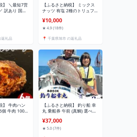
税】 ＼最短7営
【ふるさと納税】 ミックス
 訳あり 国産
ナッツ 有塩 2種のトリュフ香
 3kg 5kg さ
るミックスナッツ 選べる 約
¥10,000
ィーレ サバフィ
450g / 900g / 1080g トリュ
揃い 規格外 訳ア
フ トリュフ塩 トリュフオイ
★ 4.9 (18件)
冷凍 食品 冷凍食
ル アーモンド くるみ マカダ
の返礼品
📍 千葉県旭市 の返礼品
 魚 魚介 魚貝
ミアナッツ ピスタチオ 個包
かず グルメ 送料
装 小分け おやつ お菓子 スナ
納税さば 千葉
ック 千葉県 旭市 株式会社成
城石井酒販
税】 牛肉ハン
【ふるさと納税】 釣り船 幸
6個 牛肉 100％
丸 乗船券 午前 (真鯛) 選べる
産牛 牛 牛肉 肉
1～3枚 手ぶらOK 午前マダイ
¥37,000
ンバーグ 牛肉
船乗船券 釣り 魚釣り 船釣り
0％ ビーフハンバ
フィッシング fishing 鯛 千葉
★ 5.0 (7件)
 せんば牛ハン
県 飯岡 九十九里 魚 リール