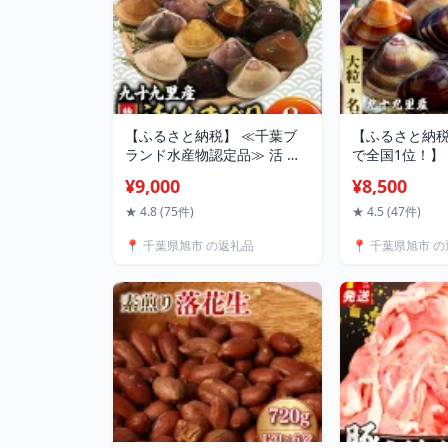
【ふるさと納税】 ≪千葉ブ
【ふるさと納税
ランド水産物認定品≫ 活 は
で全国1位！】
まぐり 選べる 約 1kg (10～
り 活はまぐり 約 1 
¥9,000
¥8,500
16個)～約 8kg (85～110個位)
3.1 / 4 / 5
砂抜き 九十九里産 天然 蛤 活
貝 大はまぐり 
★ 4.8 (75件)
★ 4.5 (47件)
はまぐり 砂抜き 冷蔵 魚介 海
海鮮 贈答 ギ
📍 千葉県旭市 の返礼品
📍 千葉県旭市 
鮮 貝 味噌汁 酒蒸し 九十九里
税はまぐり ハ
お祝い ふるさと納税はまぐ
里 送料無料 
り 不動丸 千葉県 旭市
水産-大納屋- 
市