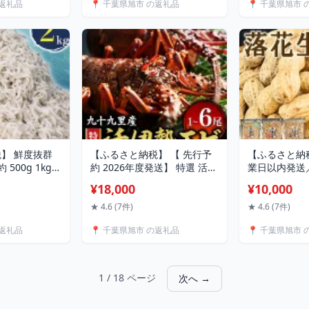
の返礼品
📍 千葉県旭市 の返礼品
📍 千葉県旭市 
 不揃い 規格外
リ 傷 産地直送 不揃い 規格外
バーグ 贈答 
 送料無料 千葉
人気 おすすめ 送料無料 千葉
ト 贈り物 簡
の果樹園
県 旭市 スズキメロンファー
HACCP HAC
ム
千葉県 旭市
】 鮮度抜群
【ふるさと納税】 【 先行予
【ふるさと納
500g 1kg
約 2026年度発送】 特選 活
業日以内発送／
g) 小分け 個包装
伊勢海老 選べる 2尾 ( 500〜
食べ比べ セット 
¥18,000
¥10,000
干し ふるさと
550g ) / 3尾 ( 500〜550g ) /3
なっつ 千葉半
菜 しらす ご飯
尾 ( 1kg ) / 1尾 (約400〜
カ 各250g 
★ 4.6 (7件)
★ 4.6 (7件)
はん しらす 九
500g) / 6尾 ( 2kg ) 伊勢エビ
千葉県産 ナッ
の返礼品
📍 千葉県旭市 の返礼品
📍 千葉県旭市 
ふるさと納税し
伊勢 海老 イセエビ エビ 冷蔵
ール に合う 
千葉県 旭市 飯
刺身 国産 天然 不動丸 千葉県
千葉県 旭市 
-大納屋- 限度
旭市
ン
1 / 18 ページ
次へ →