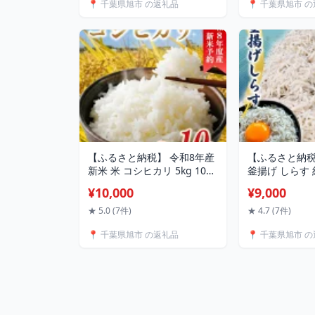
📍 千葉県旭市 の返礼品
📍 千葉県旭市 
ム ジャム ナッツ 贈答 ギフト
リ 傷 産地直送
プレゼント 送料無料 千葉県
人気 おすすめ
旭市 株式会社ヤマハン
県 旭市 たか
【ふるさと納税】 令和8年産
【ふるさと納税
新米 米 コシヒカリ 5kg 10kg
釜揚げ しらす 約 
先行予約 精米 白米 新米5kg
2kg (1P 250
¥10,000
¥9,000
新米10kg 2026年度 8年産 お
大容量 しらす
米 ご飯 こめ コメ kome ライ
納税 しらす 惣
★ 5.0 (7件)
★ 4.7 (7件)
ス こしひかり 10000円
のお供 米 晩ご
📍 千葉県旭市 の返礼品
📍 千葉県旭市 
20000円 備蓄 防災 お弁当 産
十九里 便利 
地直送 送料無料 国産 千葉県
らす 魚 冷凍 
産 ふるさと納税 千葉県 旭市
岡ヤマイチ水産
小島農園
額