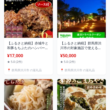
【ふるさと納税】赤城牛と
【ふるさと納税】群馬県渋
和豚もちぶたのハンバーグ
川市の対象施設で使える楽
6個詰め合せ（ソース付
天トラベルクーポン 寄附額
¥17,000
¥50,000
き） セット レトルト 食品
50,000円 伊香保温泉 宿泊
湯せん 湯煎 一人暮らし
旅行 観光 ホテル 旅館 F4H-
★ 5.0 (2件)
★ 5.0 (2件)
F4H-0838
0041
📍 群馬県渋川市 の返礼品
📍 群馬県渋川市 の返礼品