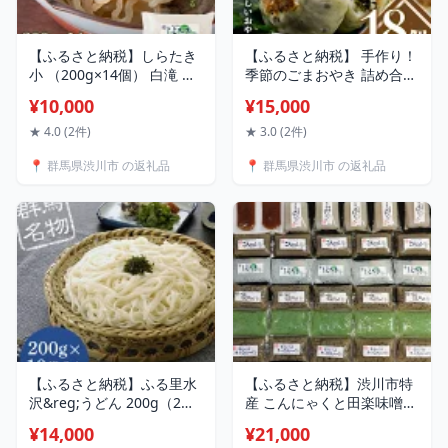
【ふるさと納税】しらたき
【ふるさと納税】 手作り！
小 （200g×14個） 白滝 糸
季節のごまおやき 詰め合わ
こんにゃく こんにゃく お
せ 18個 冷凍 詰合せ おまか
¥10,000
¥15,000
つまみ おでん 低糖質 低糖
せ おやき やきもち 菓子 お
質麺 群馬 渋川市 F4H-0764
やつ 食品 F4H-0071
★ 4.0 (2件)
★ 3.0 (2件)
📍 群馬県渋川市 の返礼品
📍 群馬県渋川市 の返礼品
【ふるさと納税】ふる里水
【ふるさと納税】渋川市特
沢&reg;うどん 200g（2人
産 こんにゃくと田楽味噌の
前）×10袋入り（約20人
ボリュームセット 32個入り
¥14,000
¥21,000
前） 麺 ふる里水沢 ふるさ
蒟蒻 生芋 コンニャク 白滝