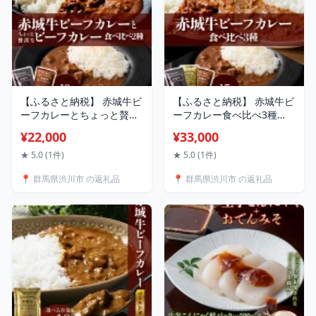
【ふるさと納税】 赤城牛ビ
【ふるさと納税】 赤城牛ビ
ーフカレーとちょっと贅沢
ーフカレー食べ比べ3種
なカレー食べ比べ（各5
（各5個） F4H-0834
¥22,000
¥33,000
個） F4H-0836
★ 5.0 (1件)
★ 5.0 (1件)
📍 群馬県渋川市 の返礼品
📍 群馬県渋川市 の返礼品