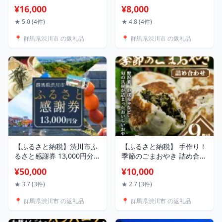
アップルパイ 140g×10個
袋） 群馬名物 老舗 饂飩 ギ
¥16,000
¥8,000
洋菓子 お菓子 スイーツ り
フト 贈り物 F4H-0195
んご アップル F4H-0306
★ 5.0 (4件)
★ 4.8 (4件)
📍 群馬県渋川市 の返礼品
📍 群馬県渋川市 の返礼品
【ふるさと納税】渋川市ふ
【ふるさと納税】 手作り！
るさと感謝券 13,000円分
季節のごまおやき 詰め合わ
（1000円×13枚） 伊香保温
せ 9個 冷凍 詰合せ おまか
¥50,000
¥10,000
泉 うどん 宿泊 旅行 観光 ホ
せ おやき やきもち 菓子 お
テル 旅館 トラベル 飲食 お
やつ 食品 F4H-0426
★ 3.7 (3件)
★ 2.7 (3件)
土産 F4H-0557
📍 群馬県渋川市 の返礼品
📍 群馬県渋川市 の返礼品