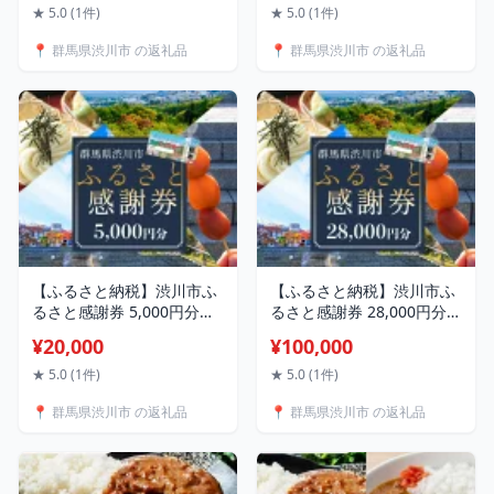
と 故郷 納税 群馬 渋川市
ふるさと 詰め合わせ 故郷
★ 5.0 (1件)
★ 5.0 (1件)
F4H-0050
納税 群馬 渋川市 F4H-0762
📍 群馬県渋川市 の返礼品
📍 群馬県渋川市 の返礼品
【ふるさと納税】渋川市ふ
【ふるさと納税】渋川市ふ
るさと感謝券 5,000円分
るさと感謝券 28,000円分
（1000円×5枚） 伊香保温
（1000円×28枚） 伊香保温
¥20,000
¥100,000
泉 うどん 宿泊 旅行 観光 ホ
泉 うどん 宿泊 旅行 観光 ホ
テル 旅館 トラベル 飲食 お
テル 旅館 トラベル 飲食 お
★ 5.0 (1件)
★ 5.0 (1件)
土産 F4H-0556
土産 F4H-0558
📍 群馬県渋川市 の返礼品
📍 群馬県渋川市 の返礼品