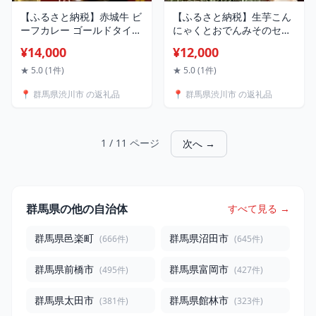
【ふるさと納税】赤城牛 ビ
【ふるさと納税】生芋こん
ーフカレー ゴールドタイプ
にゃくとおでんみそのセッ
200g 容量が選べる カレー
ト 蒟蒻 生芋 コンニャク 味
¥14,000
¥12,000
レトルト 牛肉 銘柄牛 赤城
噌おでん おかず 惣菜 ふる
牛 長期保存 群馬 渋川市
さと 詰め合わせ ふるさと
★ 5.0 (1件)
★ 5.0 (1件)
F4H-0825var
故郷 納税 群馬 渋川市 F4H-
📍 群馬県渋川市 の返礼品
📍 群馬県渋川市 の返礼品
0768
1 / 11 ページ
次へ →
群馬県の他の自治体
すべて見る →
群馬県邑楽町
群馬県沼田市
(666件)
(645件)
群馬県前橋市
群馬県富岡市
(495件)
(427件)
群馬県太田市
群馬県館林市
(381件)
(323件)