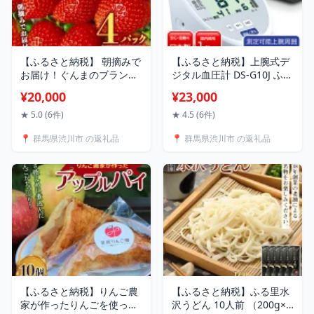
【ふるさと納税】 朝摘みで
【ふるさと納税】上腕式デ
お届け！ぐんまのブランド
ジタル血圧計 DS-G10J ふる
いちご「やよいひめ」 デラ
さと 故郷 納税 群馬 渋川市
¥20,000
¥23,000
ックスパック入り大粒 4パ
F4H-0011
ック イチゴ 苺 期間限定 フ
★ 5.0 (6件)
★ 4.5 (6件)
ルーツ 果物 F4H-0682
📍 群馬県渋川市 の返礼品
📍 群馬県渋川市 の返礼品
【ふるさと納税】りんご農
【ふるさと納税】ふる里水
家が作ったりんごを使った
沢うどん 10人前 （200g×5