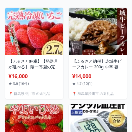
【ふるさと納税】【発送月
【ふるさと納税】赤城牛ビ
が選べる】 陽一郎園の完熟
ーフカレー 200g 中辛 容量
冷凍いちご 2.7kg【令和4年
が選べる レトルト食品 常
¥16,000
¥14,000
群馬県いちご品評会銀賞受
温保存 詰め合わせ 一人暮
賞】 いちご イチゴ 苺 冷凍
らし F4H-0824var
★ 3.6 (16件)
★ 4.7 (10件)
小分け 完熟 フルーツ 果物
📍 群馬県渋川市 の返礼品
📍 群馬県渋川市 の返礼品
F4H-0034var