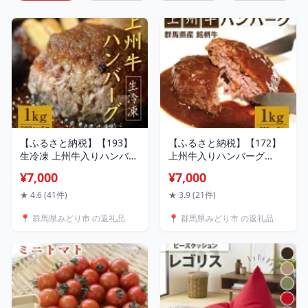
【ふるさと納税】【193】
【ふるさと納税】【172】
生冷凍 上州牛入りハンバー
上州牛入りハンバーグ
グ1kg（200g×5個）
1kg（200g×5個）
¥7,000
¥7,000
★ 4.6 (41件)
★ 3.9 (21件)
📍 群馬県みどり市 の返礼品
📍 群馬県みどり市 の返礼品