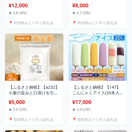
可地域：沖縄県、離島】
¥12,000
¥8,000
★ 3.8 (4件)
★ 4.7 (3件)
📍 群馬県みどり市 の返礼品
📍 群馬県みどり市 の返礼品
【ふるさと納税】【a232】
【ふるさと納税】【147】
小麦の旨みと口溶けを引き
こんにゃくアイス(20本入
出す特殊強力粉 黄金鶴
り)
¥5,000
¥17,000
★ 5.0 (2件)
★ 5.0 (2件)
📍 群馬県みどり市 の返礼品
📍 群馬県みどり市 の返礼品