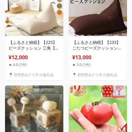
【ふるさと納税】【225】
【ふるさと納税】【233】
ビーズクッション 三角【配
こたつビーズクッション
送不可地域：沖縄県、離
【配送不可地域：沖縄県、
¥12,000
¥13,000
島】
離島】
★ 4.0 (1件)
★ 3.0 (1件)
📍 群馬県みどり市 の返礼品
📍 群馬県みどり市 の返礼品