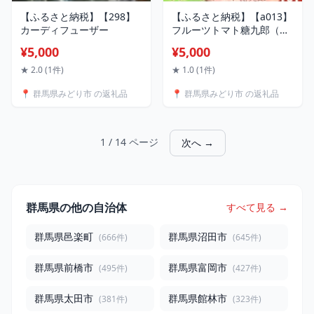
【ふるさと納税】【298】
【ふるさと納税】【a013】
カーディフューザー
フルーツトマト糖九郎（M
サイズ）
¥5,000
¥5,000
★ 2.0 (1件)
★ 1.0 (1件)
📍 群馬県みどり市 の返礼品
📍 群馬県みどり市 の返礼品
1 / 14 ページ
次へ →
群馬県の他の自治体
すべて見る →
群馬県邑楽町
群馬県沼田市
(666件)
(645件)
群馬県前橋市
群馬県富岡市
(495件)
(427件)
群馬県太田市
群馬県館林市
(381件)
(323件)