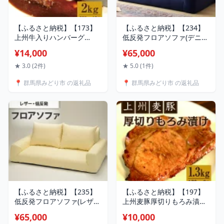
【ふるさと納税】【173】
【ふるさと納税】【234】
上州牛入りハンバーグ
低反発フロアソファ(デニム
2kg（200g×10個）
生地・エレガンス生地)【配
¥14,000
¥65,000
送不可地域：沖縄県、離
島】
★ 3.0 (2件)
★ 5.0 (1件)
📍 群馬県みどり市 の返礼品
📍 群馬県みどり市 の返礼品
【ふるさと納税】【235】
【ふるさと納税】【197】
低反発フロアソファ(レザー
上州麦豚厚切りもろみ漬け
生地)【配送不可地域：沖縄
約1.3kg(170g×8枚)
¥65,000
¥10,000
県、離島】