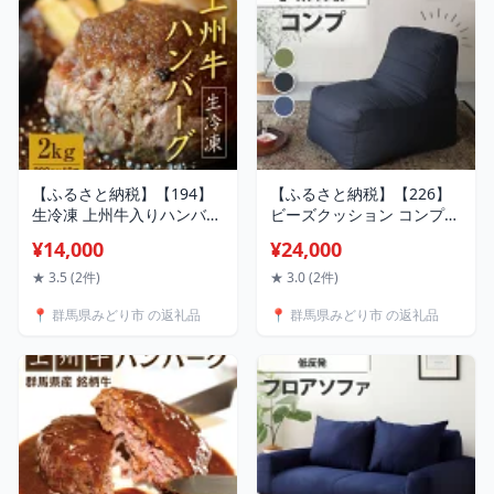
【ふるさと納税】【194】
【ふるさと納税】【226】
生冷凍 上州牛入りハンバー
ビーズクッション コンプ
グ2kg（200g×10個）
【配送不可地域：沖縄県、
¥14,000
¥24,000
離島】
★ 3.5 (2件)
★ 3.0 (2件)
📍 群馬県みどり市 の返礼品
📍 群馬県みどり市 の返礼品