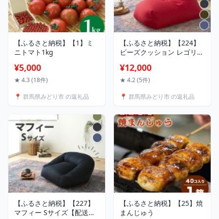
【ふるさと納税】【1】ミ
【ふるさと納税】【224】
ニトマト1kg
ビーズクッション レゴリス
【配送不可地域：沖縄県、
¥5,000
¥12,000
離島】
★ 4.3 (18件)
★ 4.2 (5件)
📍 群馬県みどり市 の返礼品
📍 群馬県みどり市 の返礼品
【ふるさと納税】【227】
【ふるさと納税】【25】焼
マフィー Sサイズ【配送不
まんじゅう