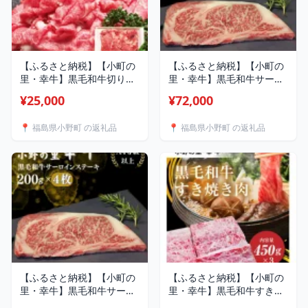
【ふるさと納税】【小町の
【ふるさと納税】【小町の
里・幸牛】黒毛和牛切り落
里・幸牛】黒毛和牛サーロ
とし肉450g×2 計
インステーキ 200g 6枚
¥25,000
¥72,000
900g【配送不可地域：離
【配送不可地域：離島】
島】【1762860】
【1762859】
📍 福島県小野町 の返礼品
📍 福島県小野町 の返礼品
【ふるさと納税】【小町の
【ふるさと納税】【小町の
里・幸牛】黒毛和牛サーロ
里・幸牛】黒毛和牛すき焼
インステーキ 200g 4
き肉 450g×3 計