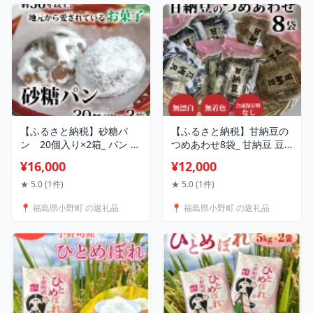
【ふるさと納税】砂糖パ
【ふるさと納税】甘納豆の
ン 20個入り×2箱_ パン 菓
つめあわせ8袋_ 甘納豆 豆
子パン 砂糖パン ベーカリ
菓子 和菓子 詰め合わせ お
¥16,000
¥12,000
ー おやつ 美味しい 人気 大
やつ 美味しい 人気 セット
容量 【配送不可地域：離
【配送不可地域：離島】
★ 5.0 (1件)
★ 5.0 (1件)
島】【1033456】
【1372304】
📍 福島県小野町 の返礼品
📍 福島県小野町 の返礼品