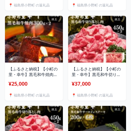
【1762866】
📍 福島県小野町 の返礼品
📍 福島県小野町 の返礼品
【ふるさと納税】【小町の
【ふるさと納税】【小町の
里・幸牛】黒毛和牛焼肉
里・幸牛】黒毛和牛切り落
300g×2 計600g【配送不
とし肉450g×3 計
¥25,000
¥37,000
可地域：離島】
1.35kg【配送不可地域：離
【1762864】
島】【1762861】
📍 福島県小野町 の返礼品
📍 福島県小野町 の返礼品