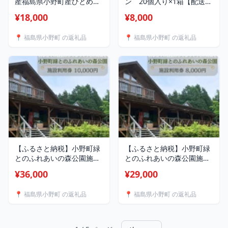
産福島県小野町産ひとめぼ
ン 20個入り×1箱【配送不
れ 5kg 精米_ 米 ひとめ
可地域：離島】
¥18,000
¥8,000
ぼれ 精米 福島県 小野町 ご
【1761146】
飯 美味しい 人気 5kg
📍 福島県小野町 の返礼品
📍 福島県小野町 の返礼品
【1630012】
【ふるさと納税】小野町緑
【ふるさと納税】小野町緑
とのふれあいの森公園施設
とのふれあいの森公園施設
利用券10,000円
利用券8,000円
¥36,000
¥29,000
【1637430】
【1637433】
📍 福島県小野町 の返礼品
📍 福島県小野町 の返礼品