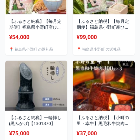
【ふるさと納税】【毎月定
【ふるさと納税】【毎月定
期便】福島県小野町産ひと
期便】福島県小野町産ひと
めぼれ 精米 5kg(5kg×1袋)
めぼれ 精米 10kg(5kg×2袋)
¥54,000
¥99,000
全3回_ 米 ひとめぼれ 精米
全3回_ 米 ひとめぼれ 精米
福島県 小野町 定期便 ご飯
福島県 小野町 定期便 ご飯
📍 福島県小野町 の返礼品
📍 福島県小野町 の返礼品
美味しい 人気 5kg
美味しい 人気 10kg
【4081911】
【4081889】
【ふるさと納税】一輪挿し
【ふるさと納税】【小町の
(黒みかげ)【1301370】
里・幸牛】黒毛和牛焼肉
300g×3 計900g【配送不
¥75,000
¥37,000
可地域：離島】