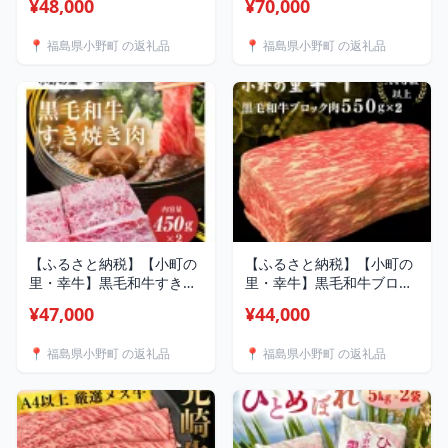
¥48,000
¥70,000
枚 【配送不可地域：離
1.35kg【配送不可地域：離
島】【1762858】
島】【1762852】
📍 福島県小野町 の返礼品
📍 福島県小野町 の返礼品
【ふるさと納税】【小町の
【ふるさと納税】【小町の
里・幸牛】黒毛和牛すき焼
里・幸牛】黒毛和牛ブロッ
き肉 450g×2 計
ク肉 550g×2 計
¥47,000
¥44,000
900g【配送不可地域：離
1.1kg【配送不可地域：離
島】【1762851】
島】【1762848】
📍 福島県小野町 の返礼品
📍 福島県小野町 の返礼品