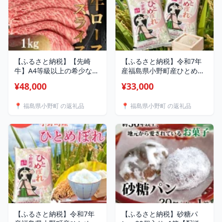
【ふるさと納税】【先崎
【ふるさと納税】令和7年
牛】A4等級以上の希少な厳
産福島県小野町産ひとめぼ
選メス牛◆ローススライス
れ10kg(5kg×2袋)精米_ 米
¥48,000
¥33,000
1kg (500g×2パック)_ 黒毛
ひとめぼれ 精米 福島県 小
和牛 ローススライス 牛肉
野町 ご飯 美味しい 人気
📍 福島県小野町 の返礼品
📍 福島県小野町 の返礼品
美味しい すき焼き 焼肉 高
10kg 【1629174】
級 A4等級 人気 おすすめ
【配送不可地域：離島】
【1022837】
【ふるさと納税】令和7年
【ふるさと納税】砂糖パ