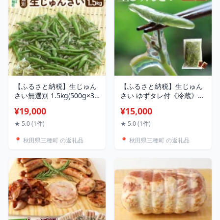
【ふるさと納税】生じゅん
【ふるさと納税】生じゅん
さい無選別 1.5kg(500g×3
さい ゆずタレ付《冷蔵》
袋)《冷蔵》（2026年5月中
【選べる内容量500g〜
¥19,000
¥15,000
旬(収穫後)から7月末、順次
4kg】（2026年5月上旬
発送予定）朝採りして当日
頃〜7月下旬までに発送予
★ 5.0 (1件)
★ 5.0 (1件)
発送！ [じゅんさい ジュン
定） 令和8年産 2026年産
📍 秋田県三種町 の返礼品
📍 秋田県三種町 の返礼品
サイ 朝採り 秋田]
先行予約 秋田県産 三種町
産