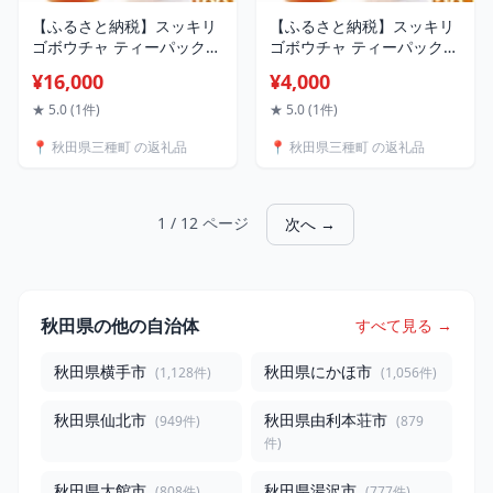
【ふるさと納税】スッキリ
【ふるさと納税】スッキリ
ゴボウチャ ティーパックタ
ゴボウチャ ティーパックタ
イプ (1.5g×10包×10袋)
イプ (1.5g×10包×2袋) ゆう
¥16,000
¥4,000
パケット
★ 5.0 (1件)
★ 5.0 (1件)
📍 秋田県三種町 の返礼品
📍 秋田県三種町 の返礼品
1 / 12 ページ
次へ →
秋田県の他の自治体
すべて見る →
秋田県横手市
秋田県にかほ市
(1,128件)
(1,056件)
秋田県仙北市
秋田県由利本荘市
(949件)
(879
件)
秋田県大館市
秋田県湯沢市
(808件)
(777件)