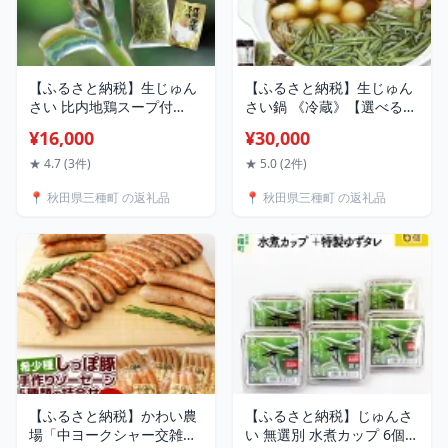
【ふるさと納税】生じゅん
【ふるさと納税】生じゅん
さい 比内地鶏スープ付
さい鍋 《冷蔵》【選べる3
《冷蔵》【選べる内容量
人前・5人前】（2026年5月
¥16,000
¥30,000
500g〜4kg】（2026年5月
上旬頃〜7月下旬までに発
上旬頃〜7月下旬までに発
送予定） 令和8年産 2026年
★ 4.7 (3件)
★ 5.0 (2件)
送予定） 令和8年産 2026年
産 先行予約 秋田県産 三種
📍 秋田県三種町 の返礼品
📍 秋田県三種町 の返礼品
産 先行予約 秋田県産 三種
町産
町産
【ふるさと納税】かわい農
【ふるさと納税】じゅんさ
場「中ヨークシャー交雑
い 無選別 水煮カップ 6個