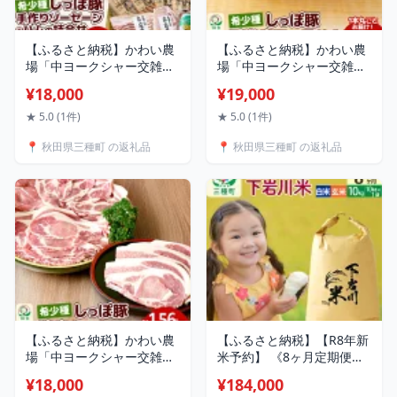
【ふるさと納税】かわい農
【ふるさと納税】かわい農
場「中ヨークシャー交雑
場「中ヨークシャー交雑
種」手作りソーセージとハ
種」手巻きロースハム しっ
¥18,000
¥19,000
ム詰合せ しっぽ豚 [国産 ソ
ぽ豚 [国産 ハム ギフト ド
ーセージ ハム 詰め合わせ
イツ式 燻製 お中元 お歳暮
★ 5.0 (1件)
★ 5.0 (1件)
ギフト ドイツ式 燻製 お中
しっぽ豚]
📍 秋田県三種町 の返礼品
📍 秋田県三種町 の返礼品
元 お歳暮 しっぽ豚]
【ふるさと納税】かわい農
【ふるさと納税】【R8年新
場「中ヨークシャー交雑
米予約】 《8ヶ月定期便》
種」焼肉セットA（豚肉4種
【白米／玄米】あきたこま
¥18,000
¥184,000
類、3〜4人分） しっぽ豚
ち 10kg (10kg×1袋) 秋田県