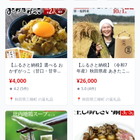
【ふるさと納税】選べる お
【ふるさと納税】《令和7
かずがっこ（甘口・甘辛・
年産》秋田県産 あきたこま
食べ比べ）150g×2袋 ゆう
ち 10kg(10kg×1袋) 【白米
¥4,000
¥26,000
パケット
／玄米 選べる】令和7年産
[白米 あきたこまち 10kg
★ 4.2 (5件)
★ 5.0 (4件)
秋田県産 国産]
📍 秋田県三種町 の返礼品
📍 秋田県三種町 の返礼品