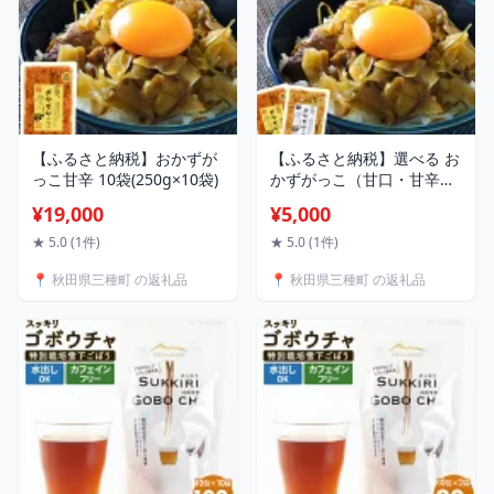
【ふるさと納税】おかずが
【ふるさと納税】選べる お
っこ甘辛 10袋(250g×10袋)
かずがっこ（甘口・甘辛・
食べ比べ）250g×2袋 ゆう
¥19,000
¥5,000
パケット
★ 5.0 (1件)
★ 5.0 (1件)
📍 秋田県三種町 の返礼品
📍 秋田県三種町 の返礼品