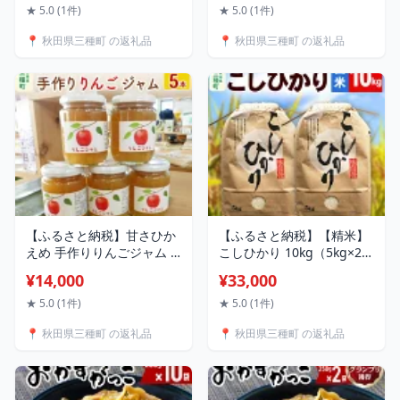
[国産 焼肉 お取り寄せ しっ
三種町産 令和8年産 下岩川
★ 5.0 (1件)
★ 5.0 (1件)
ぽ豚]
米
📍 秋田県三種町 の返礼品
📍 秋田県三種町 の返礼品
【ふるさと納税】甘さひか
【ふるさと納税】【精米】
えめ 手作りりんごジャム 5
こしひかり 10kg（5kg×2
本(250g×5本) リンゴ 林檎
袋）令和7年産 米 秋田県 三
¥14,000
¥33,000
フルーツ
種町産
★ 5.0 (1件)
★ 5.0 (1件)
📍 秋田県三種町 の返礼品
📍 秋田県三種町 の返礼品