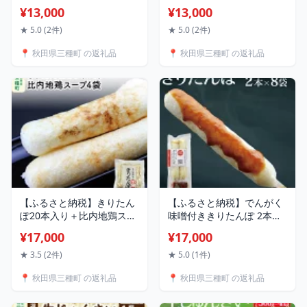
種」手作りソーセージ5種
(90g×6個) ゆずタレ付き
¥13,000
¥13,000
類の詰合せ しっぽ豚 [国産
ソーセージ ギフト ドイツ
★ 5.0 (2件)
★ 5.0 (2件)
式 燻製 お中元 お歳暮 父の
📍 秋田県三種町 の返礼品
📍 秋田県三種町 の返礼品
日 しっぽ豚]
【ふるさと納税】きりたん
【ふるさと納税】でんがく
ぽ20本入り＋比内地鶏スー
味噌付ききりたんぽ 2本入
プ4袋
×8セット
¥17,000
¥17,000
★ 3.5 (2件)
★ 5.0 (1件)
📍 秋田県三種町 の返礼品
📍 秋田県三種町 の返礼品