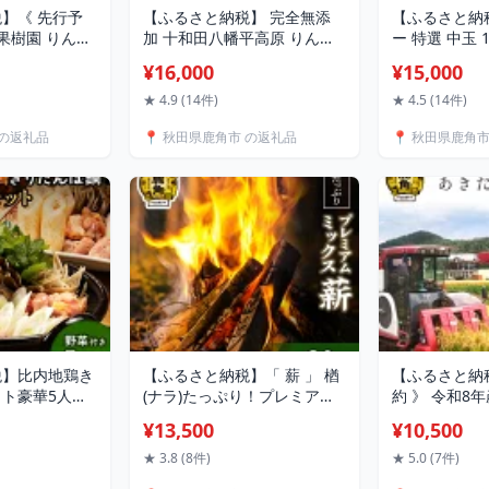
】《 先行予
【ふるさと納税】 完全無添
【ふるさと納
門果樹園 りんご
加 十和田八幡平高原 りんご
ー 特選 中玉 
ま名月 」 約
ジュース（ 300ml × 20本 ）
選べる 発送時
¥16,000
¥15,000
g りんご 林檎 リ
無添加 りんご ジュース
新鮮 旬 国産
月 ぐんま 名月
100％ ストレート リンゴ 完
スムージー レ
★ 4.9 (14件)
★ 4.5 (14件)
直送 故郷 秋田
熟 蜜入り 旬 県産りんご お中
ダイエット お
 の返礼品
📍 秋田県鹿角市 の返礼品
📍 秋田県鹿角
鹿角 かづの 送
元 お歳暮 贈り物 内祝 秋田
日 父の日 グ
衛門果樹園】
秋田県 あきた 鹿角市 鹿角 か
秋田 あきた 
づの 送料無料 【佐藤秀果
無料 【かづ
園】
税】比内地鶏き
【ふるさと納税】「 薪 」 楢
【ふるさと納
ト豪華5人前F
(ナラ)たっぷり！プレミアム
約 》 令和8年
たんぽ きりた
ミックス薪 20kg 《 ストーブ
まち 無洗米 単品
¥13,500
¥10,500
 家庭用 鍋 鍋
・ 暖炉 用 》 まき 薪box 広
選べる 内容量
比内地鶏スープ
葉樹 薪ストーブ 家庭用 暖房
末広産 白米 米
★ 3.8 (8件)
★ 5.0 (7件)
歳暮 お取り寄
だんろ バーベキュー サウナ
め コメ 秋田