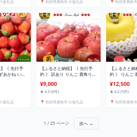
 の返礼品
📍 秋田県鹿角市 の返礼品
📍 秋田県鹿角
 鹿角市 送料無
テントサウナ 焚火 たきび 秋
ち 国産米 秋
くわくファク
田県 秋田 あきた 鹿角市 鹿角
市 鹿角 送料
送料無料 【西村林業】
ーム】
】《 先行予
【ふるさと納税】《 先行予
【ふるさと納
すずあかね いち
約 》 訳あり りんご 鹿角りん
約 》 りんご
MIX おすそ分
ご「 サンふじ 」 選べる 3kg
はるか 」 選べる
¥9,000
¥12,500
 国産いちご い
／ 5kg ／ 10kg リンゴ 林檎
りんご 贈答用
 お中元 お歳暮
家庭用 訳あり みずみずしい
ずみずしい 果
★ 4.3 (6件)
★ 4.2 (5件)
 贈り物 贈答用
果汁 リンゴ 完熟 蜜入り 旬
蜜入り 旬 県
 の返礼品
📍 秋田県鹿角市 の返礼品
📍 秋田県鹿角
ケーキ バース
県産りんご お歳暮 贈り物 お
お歳暮 贈り物
郷 秋田 あきた
見舞い グルメ ギフト 故郷 秋
メ ギフト 故
送料無料 【神田
田県鹿角市産 送料無料 【佐
鹿角市 鹿角 
藤秀果園】
秀果園】
1 / 25 ページ
次へ →