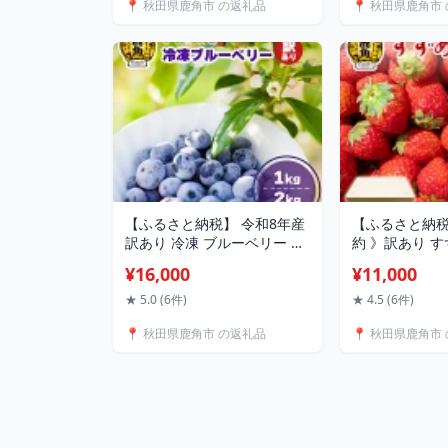
📍 秋田県鹿角市 の返礼品
📍 秋田県鹿角市
せ 人気 ランキング お中元 お
せ 秋田 あきた
歳暮 ギフト 故郷 秋田 あきた
料 【かづのわ
鹿角市 鹿角 送料無料 【瀬田
トリー】
石農園】
【ふるさと納税】 令和8年産
【ふるさと納税
訳あり 冷凍 ブルーベリー 選
約 》訳あり 
べる 1kg / 2kg ( サイズMIX )
ご 2kg サイズ
¥16,000
¥11,000
旬 県産 ブルーベリー 国産ブ
け 県産いちご
ルーベリー 小分け お中元 お
ちご 苺 イチゴ
★ 5.0 (6件)
★ 4.5 (6件)
歳暮 お取り寄せ 母の日 父の
母の日 父の日
📍 秋田県鹿角市 の返礼品
📍 秋田県鹿角市
日 グルメ ギフト 故郷 秋田
ホワイトデー 
あきた 鹿角市 鹿角 送料無料
デー グルメ 故
【としま農園】
鹿角市 鹿角 
農園】