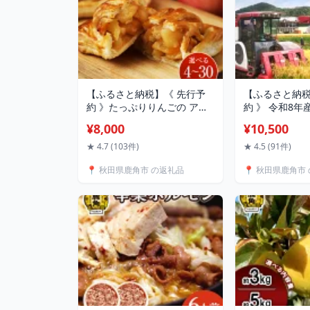
【ふるさと納税】《 先行予
【ふるさと納税
約 》たっぷりりんごの アッ
約 》 令和8年
プルパイ 4〜30個 個包装 冷
まち 精米 単品 5
¥8,000
¥10,500
凍 小分け グルメ お取り寄せ
べる 内容量 発
ギフト お中元 お歳暮 パイ 絶
広産 精米 白米
★ 4.7 (103件)
★ 4.5 (91件)
品 スイーツ お菓子 洋菓子 母
コメ 秋田県産
📍 秋田県鹿角市 の返礼品
📍 秋田県鹿角市
の日 ホワイトデー 4個 5個 6
国産米 秋田県
個 8個 10個 20個 30個 秋田
鹿角 送料無料
鹿角市 送料無料 【レディー
ム】
スファーム】