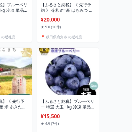
税】ブルーベリ
【ふるさと納税】《 先行予
1kg 冷凍 単品
約 》 令和8年産 はちみつ ア
期 選択 無農薬
カシア 1.2kg 発送時期選択
¥20,000
 冷凍 ジュース
国産 100% 天然 非加熱 蜂蜜
シピ 効能 栄養
生はちみつ 純粋 無添加 ハチ
★ 5.0 (10件)
取り寄せ 母の
ミツ レシピ レモン 効果 紅茶
市 の返礼品
📍 秋田県鹿角市 の返礼品
ルメ ギフト 故郷
贈り物 贈答用 ギフト 贈答 秋
鹿角市 鹿角 送料
田県 秋田 あきた 鹿角市 鹿角
の精果園】
かづの 送料無料 【十和田養
蜂場】
税】《 先行予
【ふるさと納税】ブルーベリ
産 米 あきたこ
ー 特選 大玉 1kg 冷凍 単品
 5kg 10kg
選べる 発送時期 選択 無農薬
¥15,500
 発送時期 選択
新鮮 旬 国産 冷凍ブルーベリ
 無洗 お米 こ
ー ジュース スムージー 栄養
★ 4.9 (7件)
県産あきたこま
ダイエット お取り寄せ 母の