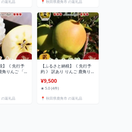
市 の返礼品
📍 秋田県鹿角市 の返礼品
田県 あきた 鹿角
日 父の日 グルメ ギフト 故郷
無料 【末広ファ
秋田 あきた 鹿角市 送料無料
【かづの精果園】
税】《 先行予
【ふるさと納税】《 先行予
 鹿角りんご 「
約 》 訳あり りんご 鹿角りん
 3kg ／ 5kg
ご 「 ぐんま名月 」 選べる
¥9,500
 林檎 リンゴ み
3kg ／ 5kg リンゴ 林檎 家庭
汁 リンゴ 完熟
用 訳あり みずみずしい 果汁
★ 5.0 (4件)
産りんご お中元
完熟 旬 県産りんご お中元 お
市 の返礼品
📍 秋田県鹿角市 の返礼品
 お見舞い グル
歳暮 贈り物 お見舞い グルメ
郷 秋田 あきた
ギフト 故郷 秋田 あきた 鹿角
送料無料 【佐藤
市 鹿角 送料無料 【佐藤秀果
園】