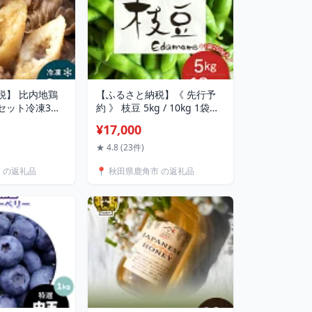
税】 比内地鶏
【ふるさと納税】《 先行予
セット冷凍3人
約 》 枝豆 5kg / 10kg 1袋
ぽ なべ きりた
250g 鹿角市産 特別栽培 えだ
¥17,000
鶏 家庭用 鍋 鍋
豆 20袋 40袋 福だるま 湯あ
比内地鶏スープ
がり娘 あきた香り五葉 あき
★ 4.8 (23件)
歳暮 お取り寄
たほのか 特別栽培 お中元 グ
市 の返礼品
📍 秋田県鹿角市 の返礼品
田 あきた 鹿角市
ルメ ギフト 故郷 秋田 あきた
かづのわくわく
鹿角市 鹿角 えだまめ エダマ
】
メ 豆 送料無料 【用野目ファ
ーム】