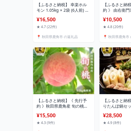
【ふるさと納税】 幸楽ホル
【ふるさと納税
モン 1.05kg × 2袋 (6人前) 幸
約 》 由右衛
楽 花輪 鹿角ホルモン ホルモ
家庭用 「 ぐん
¥16,500
¥10,500
ン もつ鍋 もつ モツ ケンミン
3kg / 約 5k
ショー B級グルメ ご当地グル
ンゴ ぐんま名
★ 4.7 (22件)
★ 4.8 (20件)
メ 焼肉 牛肉 豚肉 小分け 秋
産地直送 農家
📍 秋田県鹿角市 の返礼品
📍 秋田県鹿角市
田県 あきた 鹿角市 かづの 送
あきた 鹿角市 
料無料 中島企画【ホルモン
料無料【由右
幸楽】
【ふるさと納税】《 先行予
【ふるさと納
約 》秋田県鹿角産 旬の桃
りたんぽ鍋セッ
5〜8玉 2.5kg箱使用 ( あかつ
野菜付き きり
¥15,500
¥28,500
き / まどか / 川中島白桃 / さ
んぽ鍋 比内地鶏
くら / 玉うさぎ / 白根白桃 )
セット お鍋 
★ 4.3 (9件)
★ 4.9 (8件)
※1品種 桃 グルメ お取り寄
淡雪こまち お