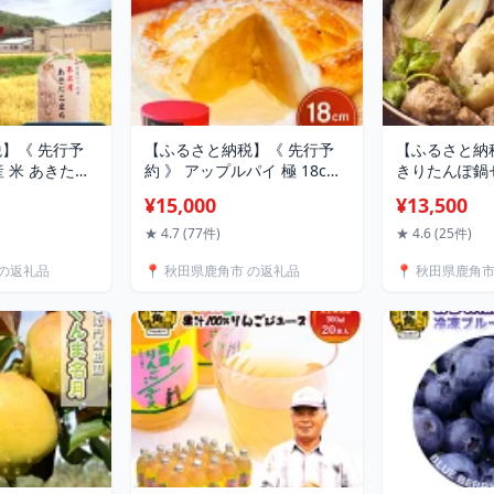
】《 先行予
【ふるさと納税】《 先行予
【ふるさと納
産 米 あきたこ
約 》 アップルパイ 極 18cm
きりたんぽ鍋
kg 10kg 選
ホール 鹿角 りんご 使用 家庭
前F きりたん
¥15,000
¥13,500
送時期 選択 末
用 ケーキ スイーツ お菓子 お
んぽ鍋 比内地
 米 お米 こめ
やつ 日持ち お中元 お歳暮 母
セット お鍋 
★ 4.7 (77件)
★ 4.6 (25件)
あきたこまち
の日 贈り物 グルメ ギフト 故
淡雪こまち お
 の返礼品
📍 秋田県鹿角市 の返礼品
📍 秋田県鹿角
 あきた 鹿角市
郷 秋田 あきた 鹿角市 鹿角
せ グルメ 秋
 【末広ファー
送料無料 【レディースファ
送料無料 【
ーム】
ファクトリー