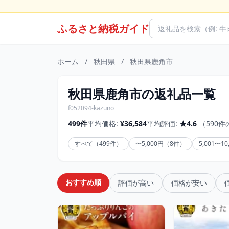
ふるさと納税ガイド
ホーム
/
秋田県
/
秋田県鹿角市
秋田県鹿角市の返礼品一覧
f052094-kazuno
499件
平均価格:
¥36,584
平均評価:
★4.6
（590
すべて（499件）
〜5,000円（8件）
5,001〜1
おすすめ順
評価が高い
価格が安い