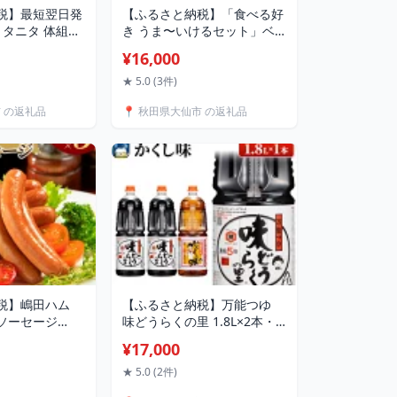
税】最短翌日発
【ふるさと納税】「食べる好
L】タニタ 体組成
き うま〜いけるセット」ベ
スキャンデュア
ーコン・ソーセージ詰合せ
¥16,000
クブラック／メ
約1kg [ソーセージ ベーコン
ー／パールホワ
ブロック ウインナー チーズ
★ 5.0 (3件)
いぶりがっこ 詰め合わせ セ
市 の返礼品
📍 秋田県大仙市 の返礼品
ット ポーランド 秋田県産 大
仙市]
税】嶋田ハム
【ふるさと納税】万能つゆ
ソーセージ
味どうらくの里 1.8L×2本・
ット [ドイツ ポ
かくし味 1.8L×1本【東北醤
¥17,000
ジ ソーセージ
油】
セット 冷凍保存
★ 5.0 (2件)
ラー 嶋田ハム]