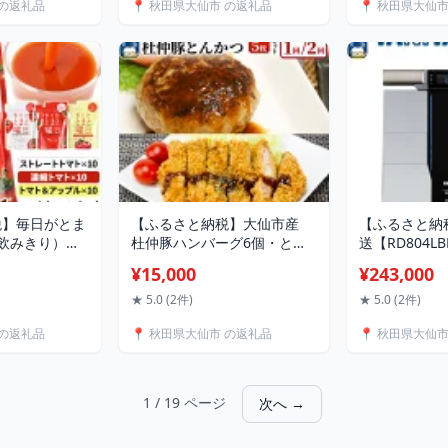
 の返礼品
📍 秋田県大仙市 の返礼品
📍 秋田県大仙
3回 特A 秋田県
ク シンプル ギンガムチェッ
ち 秋田こまち]
ク デニム 青 [子ども用 子供
用]
税】毎日がとま
【ふるさと納税】大仙市産
【ふるさと納
飲みきり）
杜仲豚ハンバーグ6個・とん
送【RD804L
ース」「トマト
かつ5枚セット 選べるお届け
部位別体組成
¥15,000
¥243,000
ース」30P 詰
回数［1〜2回 定期便］【長
キャンデュア
イセン創農】
沼商店】
★ 5.0 (2件)
★ 5.0 (2件)
着色 無香料 無
 の返礼品
📍 秋田県大仙市 の返礼品
📍 秋田県大仙
剤不使用 秋田
つのしゅん 国
ト]
1 / 19 ページ
次へ →