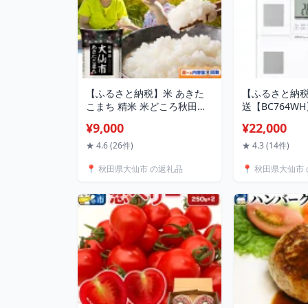
【ふるさと納税】米 あきた
【ふるさと納
こまち 精米 米どころ秋田県
送【BC764W
大仙市産【選べる R7年産／
成計【ホワイ
¥9,000
¥22,000
R8年産 新米予約×白米／無洗
米×容量×お届け回数】 [米 お
★ 4.6 (26件)
★ 4.3 (14件)
米 こめ 白米 精米 あきたこま
📍 秋田県大仙市 の返礼品
📍 秋田県大仙市
ち ブランド米 通算18回 特A
小分け ご飯 ごはん 米どころ
秋田県産]