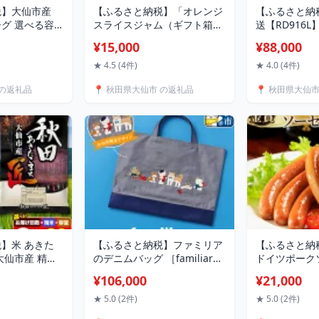
税】大仙市産
【ふるさと納税】「オレンジ
【ふるさと納
グ 選べる容
スライスジャム（ギフト箱
送【RD916
［12個／20個
入）」ローズメイ 2個セット
計 インナー
¥15,000
¥88,000
〜2回 定期便］
／3個セット
ル【メタリッ
タリックブル
★ 4.5 (4件)
★ 4.0 (4件)
イト】体重計
 の返礼品
📍 秋田県大仙市 の返礼品
📍 秋田県大仙
】米 あきた
【ふるさと納税】ファミリア
【ふるさと納
大仙市産 精米
のデニムバッグ ［familiar］
ドイツポーク
選べる R7年産
子ども キッズ ベビー 赤ちゃ
200g×5個セ
¥106,000
¥21,000
米予約×白米・無
ん 孫 ギフト プレゼント お祝
ークソーセー
け回数】 [新
い 秋田犬 トートバッグ マザ
豚肉 肉 5個 
★ 5.0 (2件)
★ 5.0 (2件)
べる 令和8年
ーズバッグ サブバッグ バッ
定番 ロングセ