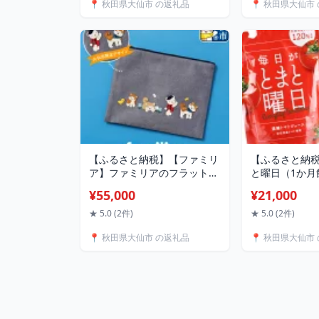
📍 秋田県大仙市 の返礼品
📍 秋田県大仙市
令和7年 通算2
産 あきたこま
【ふるさと納税】【ファミリ
【ふるさと納
ア】ファミリアのフラットポ
と曜日（1か月
ーチ ［familiar］子ども キ
「トマトジュ
¥55,000
¥21,000
ッズ ベビー 赤ちゃん 孫 ギフ
＆アップルジュ
ト プレゼント お祝い 秋田犬
め合わせ 【ダ
★ 5.0 (2件)
★ 5.0 (2件)
小物入れ シンプル ギンガム
[食塩無添加 無
📍 秋田県大仙市 の返礼品
📍 秋田県大仙市
チェック デニム 青 [子ども用
添加 酸化防止
子供用 ふぁみりあ クリスマ
県産100％ な
ス 動物]
産 とまと トマ