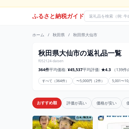
ふるさと納税ガイド
ホーム
/
秋田県
/
秋田県大仙市
秋田県大仙市の返礼品一覧
f052124-daisen
364件
平均価格:
¥45,537
平均評価:
★4.3
（139
すべて（364件）
〜5,000円（2件）
5,001〜1
おすすめ順
評価が高い
価格が安い