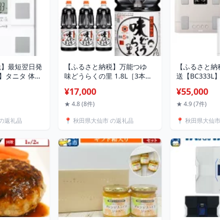
税】最短翌日発
【ふるさと納税】万能つゆ
【ふるさと納
H】タニタ 体組
味どうらくの里 1.8L［3本／
送【BC333
ト】体重計
6本］【東北醤油】
計【スモーキ
¥17,000
¥55,000
イト】体重計
★ 4.8 (8件)
★ 4.9 (7件)
 の返礼品
📍 秋田県大仙市 の返礼品
📍 秋田県大仙