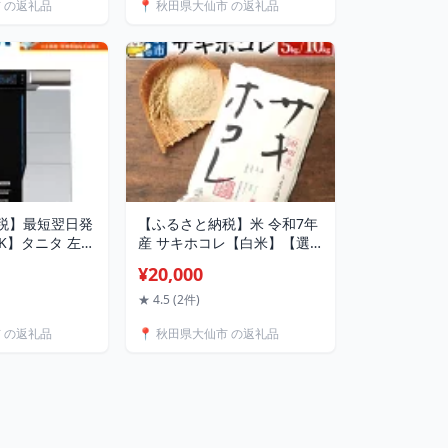
市 の返礼品
📍 秋田県大仙市 の返礼品
税】最短翌日発
【ふるさと納税】米 令和7年
BK】タニタ 左右
産 サキホコレ【白米】【選
計 インナース
べる 5kg／10kg】 [米 お米
¥20,000
ル 体重計
こめ 白米 精米 サキホコレ ブ
ランド米 秋田県産]
★ 4.5 (2件)
市 の返礼品
📍 秋田県大仙市 の返礼品