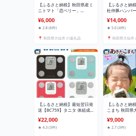
【ふるさと納税】秋田県産ミ
【ふるさと納
ニトマト「恋ベリー」
杜仲豚ハンバー
500g（250g×2）ギフトBOX
量×お届け回数
¥6,000
¥14,000
高糖度 とまと 野菜 新鮮 甘い
／30個］×［1
[ミニトマト 恋ベリー ギフト
【長沼商店】
★ 2.8 (6件)
★ 5.0 (4件)
BOX 高糖度 トマト とまと 野
📍 秋田県大仙市 の返礼品
📍 秋田県大仙市
菜 新鮮 甘い 秋田県 大仙市]
【ふるさと納税】最短翌日発
【ふるさと納税
送【BC759】タニタ 体組成
こまち 秋田県
計 ［ブラウン／ライトブル
5kg〜30kg【
¥22,000
¥9,000
ー／ピンク／ホワイト］ 体
／R8年産 新
重計
洗米×容量×お届
★ 4.3 (3件)
★ 2.7 (3件)
米 先行予約 選