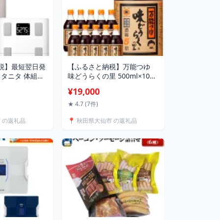
税】最短翌日発
【ふるさと納税】万能つゆ
L】タニタ 体組成
味どうらくの里 500ml×10本
ーピンク／ホワ
【東北醤油】 ペットボトル
¥19,000
★ 4.7 (7件)
市 の返礼品
📍 秋田県大仙市 の返礼品