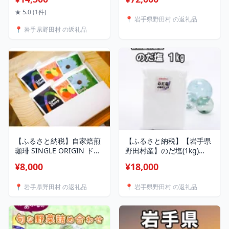
域：離島】【1500469】
【1526666】
★ 5.0 (1件)
📍 岩手県野田村 の返礼品
📍 岩手県野田村 の返礼品
【ふるさと納税】自家焙煎
【ふるさと納税】【岩手県
珈琲 SINGLE ORIGIN ドリ
野田村産】のだ塩(1kg)
ップバッグ10個
【1094205】
¥8,000
¥18,000
【1526649】
📍 岩手県野田村 の返礼品
📍 岩手県野田村 の返礼品