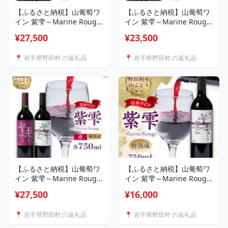
【ふるさと納税】山葡萄ワ
【ふるさと納税】山葡萄ワ
イン 紫雫～Marine Rouge
イン 紫雫～Marine Rouge
～セット(ロゼ・樽熟
～セット(赤・ロゼ)750ml×
¥27,500
¥23,500
成)750ml×各1本
各1本【1487281】
【1487289】
📍 岩手県野田村 の返礼品
📍 岩手県野田村 の返礼品
【ふるさと納税】山葡萄ワ
【ふるさと納税】山葡萄ワ
イン 紫雫～Marine Rouge
イン 紫雫～Marine Rouge
～セット(赤・樽熟
～樽熟成 750ml×1本
¥27,500
¥16,000
成)750ml×各1本
【1487276】
【1487285】
📍 岩手県野田村 の返礼品
📍 岩手県野田村 の返礼品