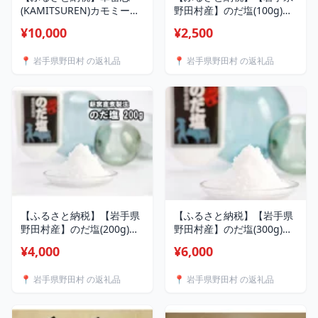
(KAMITSUREN)カモミール
野田村産】のだ塩(100g)
エキス100%薬用入浴剤
【1702566】
¥10,000
¥2,500
300ml(医薬部外品)
【1723703】
📍 岩手県野田村 の返礼品
📍 岩手県野田村 の返礼品
【ふるさと納税】【岩手県
【ふるさと納税】【岩手県
野田村産】のだ塩(200g)
野田村産】のだ塩(300g)
【1702569】
【1389729】
¥4,000
¥6,000
📍 岩手県野田村 の返礼品
📍 岩手県野田村 の返礼品