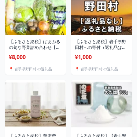
【ふるさと納税】ぱあぷる
【ふるさと納税】岩手県野
の旬な野菜詰め合わせ【配
田村への寄付（返礼品はあ
送不可地域：離島】
りません）
¥8,000
¥1,000
【1696633】
📍 岩手県野田村 の返礼品
📍 岩手県野田村 の返礼品
【ふるさと納税】華密恋
【ふるさと納税】【岩手県