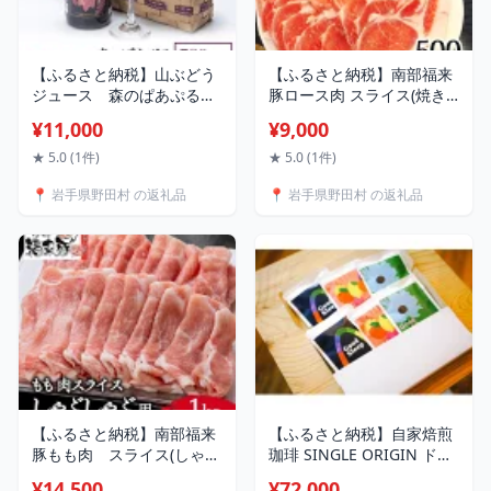
【ふるさと納税】山ぶどう
【ふるさと納税】南部福来
ジュース 森のぱあぷる
豚ロース肉 スライス(焼き
【1153589】
肉用)500g【配送不可地
¥11,000
¥9,000
域：離島】【1660873】
★ 5.0 (1件)
★ 5.0 (1件)
📍 岩手県野田村 の返礼品
📍 岩手県野田村 の返礼品
【ふるさと納税】南部福来
【ふるさと納税】自家焙煎
豚もも肉 スライス(しゃぶ
珈琲 SINGLE ORIGIN ドリ
しゃぶ用)1kg【配送不可地
ップバッグ100個
¥14,500
¥72,000