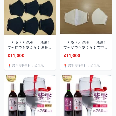
【ふるさと納税】【洗濯し
【ふるさと納税】【洗濯し
て何度でも使える!】夏用布
て何度でも使える!】布マス
マスク6枚セット(大人用)
ク8枚セット(大人用8枚)
¥11,000
¥11,000
【1124297】
【1114148】
📍 岩手県野田村 の返礼品
📍 岩手県野田村 の返礼品