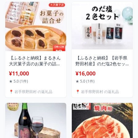
【ふるさと納税】まるきん
【ふるさと納税】【岩手県
大沢菓子店のお菓子の詰合
野田村産】のだ塩2色セッ
せ(16個入)【配送不可地
ト【1094208】
¥11,000
¥16,000
域：離島】【1280692】
★ 5.0 (1件)
★ 5.0 (1件)
📍 岩手県野田村 の返礼品
📍 岩手県野田村 の返礼品