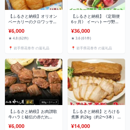
【ふるさと納税】オリオン
【ふるさと納税】《定期便
ベーカリーのクロワッサン
6ヶ月》 イーハトーヴ野菜
24個入り（2個入袋×12袋）
A お試しセット 6品〜 ふる
¥6,000
¥36,000
ふるさと納税 パン 常温保
さと納税 野菜 定期便 お楽
管 個包装 買い置き 備蓄 常
しみ 旬 冷蔵
★ 4.8 (62件)
★ 3.6 (61件)
備 非常食 保存食 長持ち 日
📍 岩手県花巻市 の返礼品
📍 岩手県花巻市 の返礼品
持ち 朝食 おやつ パネトー
ネ
【ふるさと納税】お肉讃歌
【ふるさと納税】とろける
牛ハラミ秘伝の赤だれ
煮豚 約2kg（約2〜3本） お
600g （300g×2パック） ＜
肉 豚肉 チャーシュー 角煮
¥6,000
¥14,000
肉の匠 中むら屋厳選＞ お
豚角煮 惣菜