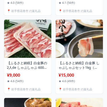
肉 新着
★ 4.0 (58件)
★ 4.1 (56件)
📍 岩手県花巻市 の返礼品
📍 岩手県花巻市 の返礼品
【ふるさと納税】白金豚の
【ふるさと納税】白金豚 し
2人de しゃぶしゃぶ 600g
ゃぶしゃぶセット1kg（ロ
(ロース300g・モモ300g)
ース500g・モモ500g ) 豚
¥9,000
¥15,000
食べ比べ 箱 豚肉 小分け ブ
肉 小分け ブランド肉 冷蔵
ランド肉 冷蔵配送
配送 ギフト
★ 4.6 (54件)
★ 4.6 (49件)
📍 岩手県花巻市 の返礼品
📍 岩手県花巻市 の返礼品