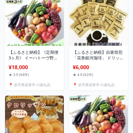
【ふるさと納税】《定期便
【ふるさと納税】自家焙煎
3ヶ月》 イーハトーヴ野菜
「花巻銀河珈琲」 ドリップ
A お試しセット 6品〜 ふる
コーヒー ドリップバッグコ
¥18,000
¥6,000
さと納税 野菜 定期便 お楽
ーヒー 14袋 大人気セット
しみ 旬 冷蔵
ギフト 贈答 ふるさと納税
★ 3.9 (64件)
★ 4.9 (62件)
コーヒー ピーベリー ブレ
📍 岩手県花巻市 の返礼品
📍 岩手県花巻市 の返礼品
ンド ブラジル コロンビア
モカ 飲み比べ 飲料 ドリッ
プタイプ 父の日