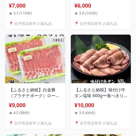
2kg（3ヶ月定期便）】＼
ト ≪選べる内容量！ お試
¥7,000
¥6,000
厚切り牛ハラミ 500g・
しセット(6品〜) or 満足セ
1kg・2kg・2kg【3ヶ月定
ット(9品〜) or もりもりセ
★ 3.7 (110件)
★ 3.9 (103件)
期便】／ ≪スピード発送
ット(11品〜)≫ ≪定期便 3
📍 岩手県花巻市 の返礼品
📍 岩手県花巻市 の返礼品
10営業日以内発送≫ 選べる
ヶ月 6ヶ月 12ヶ月≫ 旬 野
500g 1kg 2kg 定期便 ハラ
菜 果物 お楽しみ
ミ 焼肉 人気 BBQ バーベキ
ュー 味付け ジューシー 花
巻市 配送月指定可能
【ふるさと納税】白金豚
【ふるさと納税】味付け牛
（プラチナポーク）ロース
タン塩味 600g〜食べきり
スライス 選べる内容量
サイズ〜(300g×2パック) 牛
¥9,000
¥10,000
600g（300g×2パック）
タン 薄切り 牛肉 肉 焼肉 た
1kg（500g×2パック） 小
んもと たんなか 塩牛タン
★ 4.5 (88件)
★ 3.9 (66件)
分け 豚肉 ブランド肉 冷蔵
冷凍 真空パック 味付け肉
📍 岩手県花巻市 の返礼品
📍 岩手県花巻市 の返礼品
配送 はっきんとん 高源精
麦 花巻市