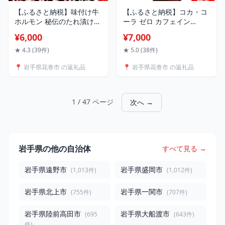
【ふるさと納税】味付け牛
【ふるさと納税】コカ・コ
ホルモン 秘伝のたれ漬け
ーラ ゼロ カフェイン
みそ味 1kg（500g×2パッ
1.5L×6本セット ペットボト
¥6,000
¥7,000
ク） 焼肉 ホルモン お肉 バ
ル 糖質オフ コカコーラ
ーベキュー
★ 4.3 (39件)
★ 5.0 (38件)
📍 岩手県花巻市 の返礼品
📍 岩手県花巻市 の返礼品
1 / 47 ページ
次へ →
岩手県の他の自治体
すべて見る →
岩手県遠野市
岩手県盛岡市
(1,013件)
(1,012件)
岩手県北上市
岩手県一関市
(755件)
(707件)
岩手県陸前高田市
岩手県大船渡市
(695
(643件)
件)