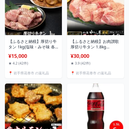
【ふるさと納税】厚切り牛
【ふるさと納税】お肉讃歌
タン 1kg(塩味・みそ味 各
厚切り牛タン 1.8kg
500g) 牛肉 肉 焼肉 たんも
（300g×6パック） ＜肉の
¥15,000
¥30,000
と たんなか 塩タン 味噌タ
匠 中むら屋厳選＞ 牛タン
ン 冷凍 真空パック 味付け
お肉 牛肉 肉 焼肉 たんもと
★ 4.2 (42件)
★ 3.9 (42件)
肉 BBQ 焼肉 食べ比べ
たんなか 塩牛タン 冷凍 真
📍 岩手県花巻市 の返礼品
📍 岩手県花巻市 の返礼品
空パック 味付け肉