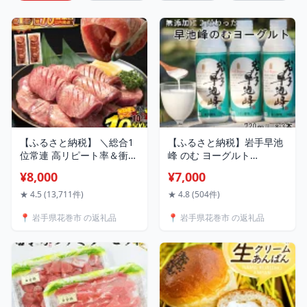
【ふるさと納税】 ＼総合1
【ふるさと納税】岩手早池
位常連 高リピート率＆衝撃
峰 のむ ヨーグルト
の厚み10mm 厚切り牛タン
720ml×3本セット ギフト
¥8,000
¥7,000
塩味／ ≪スピード発送！！
生きた乳酸菌 免疫力 アッ
10営業日以内発送≫ 選べる
プ 保存料不使用 父の日 母
★ 4.5 (13,711件)
★ 4.8 (504件)
内容量 500g / 1kg 定期便
の日 ギフト お中元 お歳暮
📍 岩手県花巻市 の返礼品
📍 岩手県花巻市 の返礼品
毎月届く 牛肉 肉 BBQ ふる
さと 人気 ランキング 岩手
県 花巻市