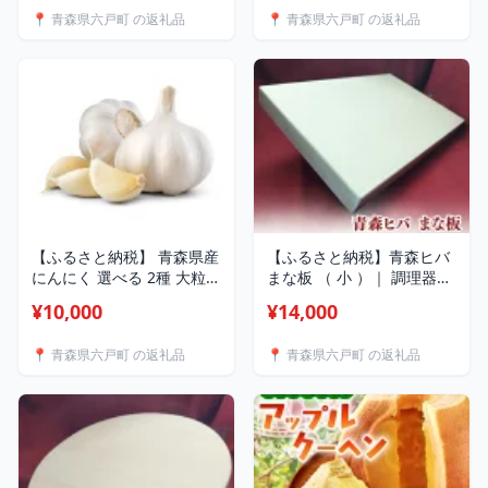
たくさん 国産 産地直送 中
宿泊券 旅行券 旅行 宿泊 源
📍 青森県六戸町 の返礼品
📍 青森県六戸町 の返礼品
玉 料理 薬味 ガーリック ス
泉かけ流し 露天風呂 囲炉
パイス アヒージョ 常備菜
裏 ラウンジ ねぶた ねぶた
調味料 焼肉 BBQ 便利 万能
祭り 観光 ホテル 国内旅行
株式会社あおもり野菜 青森
リゾート 東北 人気 プレゼ
県 六戸町 J‐05
ント 朝湯 青森県 六戸町
【ふるさと納税】 青森県産
【ふるさと納税】青森ヒバ
にんにく 選べる 2種 大粒
まな板 （ 小 ）｜ 調理器具
10玉 プレミアムセット or
キッチン用品 キッチン キ
¥10,000
¥14,000
Lサイズ 10玉 お得セット |
ッチングッズ キッチン 台
国産 大粒 家庭用 ガーリッ
所 調理 料理 まないた マナ
📍 青森県六戸町 の返礼品
📍 青森県六戸町 の返礼品
ク料理 ｜Aomori White
イタ 小さめ アウトドア
Harvest（六戸町）
BBQ キャンプ バーベキュ
ー 木製 抗菌 防虫 消臭効果
道の駅ろくのへ メイプルふ
れあいセンター 青森県 六
戸町