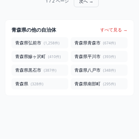
1 / 2 ページ
次へ →
六戸町
宝精米所 青森県 六戸町
青森県の他の自治体
すべて見る →
青森県弘前市
青森県青森市
(1,258件)
(674件)
青森県鰺ヶ沢町
青森県平川市
(410件)
(393件)
青森県黒石市
青森県八戸市
(387件)
(348件)
青森県
青森県南部町
(328件)
(295件)