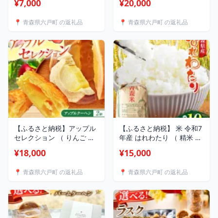
¥7,000
¥20,000
子 焼き菓子 洋菓子 スイー
お菓子 焼き菓子 洋菓子 ス
ツ シュークリーム アソー
イーツ ケーキ チーズケー
📍 青森県六戸町 の返礼品
📍 青森県六戸町 の返礼品
ト プレーン ショコラ いち
キ シュークリーム おやつ
ご おやつ オリジナル 焼菓
ホールケーキ 焼菓子 有限
子 有限会社小向製菓＆nico
会社小向製菓＆nico cakes
cakes パティスリー ニコケ
パティスリー ニコケークス
ークス 青森県 六戸町
お取り寄せ 青森県 六戸町
【ふるさと納税】アップル
【ふるさと納税】 米 令和7
セレクション （ りんご カ
年産 はれわたり （ 精米 ）
スタードパイ 5個 と アップ
選べる容量 5kg or 10kg |
¥18,000
¥15,000
ルクーヘン 2個 ）| お菓子
米 おこめ お米 こめ コメ ご
焼き菓子 洋菓子 パイ カス
はん ご飯 白飯 ゴハン 白米
📍 青森県六戸町 の返礼品
📍 青森県六戸町 の返礼品
タード スイーツ バームク
精米 特産 ブランド米 ライ
ーヘン 林檎 まるごと 贅沢
ス 2025年産 令和7年度産
使用 有限会社小向製菓＆
特A 受賞 仕送り 国産 産地
nico cakes パティスリー
直送 やわらか なめらか 佐
ニコケークス 常温 青森県
藤米穀店 青森県 六戸町