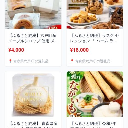
六戸町
【ふるさと納税】六戸町産
【ふるさと納税】ラスク セ
メープルシロップ 使用 メ
レクション 「 バーム ラス
ープルシロップバームクー
ク （ プレーン / ショコラ
¥4,000
¥18,000
ヘン 5～ 20個 選べる容量 |
）」各3 or 4個 と「 シュー
お菓子 焼き菓子 洋菓子 ス
ラスク 5個 」の セット |
📍 青森県六戸町 の返礼品
📍 青森県六戸町 の返礼品
イーツ おやつ バームクー
お菓子 焼き菓子 洋菓子 ス
ヘン 有限会社小向製菓＆
イーツ おやつ 有限会社小
nico cakes パティスリー
向製菓＆nico cakes パティ
ニコケークス 常温 お取り
スリー ニコケークス 常温
寄せ 専用箱 青森県 六戸町
お取り寄せ 青森県 六戸町
【ふるさと納税】 青森県産
【ふるさと納税】令和7年