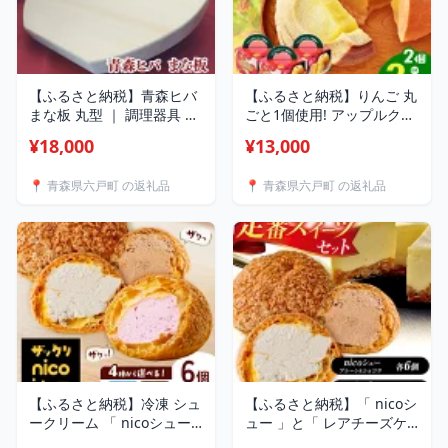
【ふるさと納税】青森ヒバ
【ふるさと納税】りんご 丸
まな板 丸型 ｜ 調理器具 キ
ごと1個使用! アップルクー
ッチン用品 キッチン キッ
ヘン 2個 or 3個 | お菓子 焼
¥18,000
¥13,000
チングッズ まな板 キッチ
き菓子 洋菓子 スイーツ お
ン 台所 調理 料理 まないた
やつ バームクーヘン りん
📍 青森県六戸町 の返礼品
📍 青森県六戸町 の返礼品
マナイタ 木製 抗菌 防虫 消
ご アップル 林檎 まるごと
臭効果 自立 収納 便利 お取
贅沢使用 有限会社小向製菓
り寄せ 手作り 道の駅ろく
＆nico cakes パティスリー
のへ メイプルふれあいセン
ニコケークス 常温 お取り
ター 青森県 六戸町
寄せ 専用箱 青森県 六戸町
【ふるさと納税】冷凍 シュ
【ふるさと納税】「 nicoシ
ークリーム 「 nicoシュー
ュー 」と「 レアチーズケ
」選べるセット内容 | お菓
ーキ ( 15cm ) 」の セット |