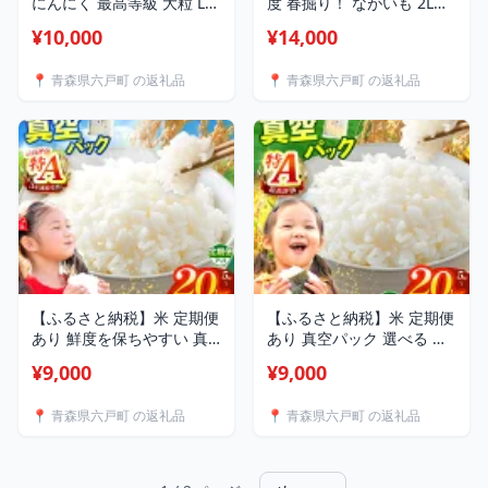
にんにく 最高等級 大粒 Lサ
度 春掘り！ ながいも 2Lサ
イズ 3玉 贈答用 プレミアム
イズ 5kg ｜ながいも いも
¥10,000
¥14,000
ギフトパッケージ ｜
芋 長芋 野菜 やさい 長いも
Aomori White Harvest（六
芋 とろろ 千切り 万能 根菜
📍 青森県六戸町 の返礼品
📍 青森県六戸町 の返礼品
戸町）
常温 人気 美容 健康 腸活 味
噌汁 天ぷら 色白 粘り あく
の少ない 株式会社 ゆめグ
リーン Aコープ 六戸店 青
森県 六戸町
【ふるさと納税】米 定期便
【ふるさと納税】米 定期便
あり 鮮度を保ちやすい 真
あり 真空パック 選べる 種
空パック ！ 選べる 容量 は
類 ・ 容量 まっしぐら 白米
¥9,000
¥9,000
れわたり 白米 or 玄米 |
or 玄米 or はれわたりとま
5kg 10kg 20kg お米 こめ
っしぐら 食べ比べ セット |
📍 青森県六戸町 の返礼品
📍 青森県六戸町 の返礼品
コメ 2025年産 令和7年度産
5kg 10kg 20kg お米 こめ
国産 産地直送 定期 青森の
コメ 2025年産 令和7年度産
旨い米グランプリ 最優秀賞
国産 産地直送 定期 青森の
獲得 水稲 宝精米所 青森県
旨い米グランプリ 最優秀賞