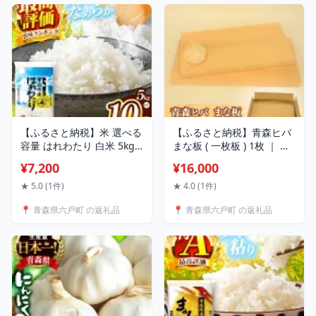
【ふるさと納税】米 選べる
【ふるさと納税】青森ヒバ
容量 はれわたり 白米 5kg
まな板 ( 一枚板 ) 1枚 ｜ 調
or 10kg | お米 こめ コメ
理器具 キッチン用品 キッ
¥7,200
¥16,000
2025年産 令和7年度産 国産
チン キッチングッズ まな
産地直送 特産 ブランド米
板 キッチン 台所 調理 料理
★ 5.0 (1件)
★ 4.0 (1件)
ライス 2025年産 令和7年度
まないた マナイタ 木製 抗
📍 青森県六戸町 の返礼品
📍 青森県六戸町 の返礼品
産 特A 受賞 仕送り お弁当
菌 防虫 消臭効果 お取り寄
おにぎり 採れたて 風味そ
せ 手作り 道の駅ろくのへ
のまま 豊文精米加工センタ
メイプルふれあいセンター
ー 青森県 六戸町
青森県 六戸町