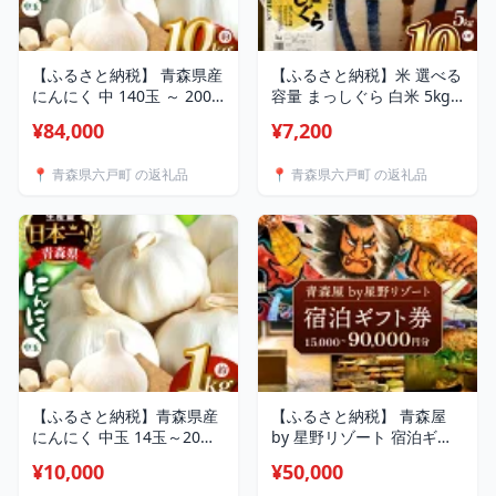
【ふるさと納税】 青森県産
【ふるさと納税】米 選べる
にんにく 中 140玉 ～ 200
容量 まっしぐら 白米 5kg
玉 （ 約 10kg ）| ニンニク
or 10kg | お米 こめ コメ
¥84,000
¥7,200
大容量 どっさり 大量 たっ
2025年産 令和7年度産 国産
ぷり たくさん 国産 産地直
産地直送 つややか ほどよ
📍 青森県六戸町 の返礼品
📍 青森県六戸町 の返礼品
送 中玉 料理 薬味 ガーリッ
い粘り あっさり 冷めても
ク スパイス アヒージョ 常
美味しい お弁当 おにぎり
備菜 調味料 焼肉 BBQ 便利
採れたて 風味そのまま 豊
万能 株式会社あおもり野菜
文精米加工センター 青森県
青森県 六戸町
六戸町
【ふるさと納税】青森県産
【ふるさと納税】 青森屋
にんにく 中玉 14玉～20玉
by 星野リゾート 宿泊ギフ
（約 1kg ）| ニンニク 大容
ト券 （ 15,000円分 ～
¥10,000
¥50,000
量 どっさり 大量 たっぷり
90,000円分 ） | チケット