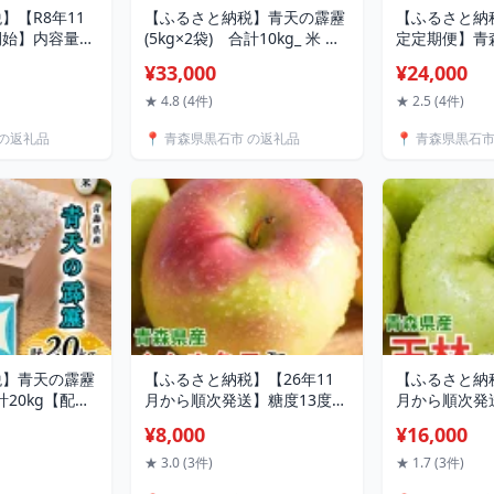
】【R8年11
【ふるさと納税】青天の霹靂
【ふるさと納
開始】内容量
(5kg×2袋) 合計10kg_ 米 こ
定定期便】青
ありりんご シ
め お米 おこめ 精米 特A 青天
り 品種おまかせ
¥33,000
¥24,000
4～46個入_
の霹靂 5kg ブランド米 10kg
2月全3回【
 林檎 シナノス
人気 おすすめ 送料無料 贈答
島・沖縄県】【
★ 4.8 (4件)
★ 2.5 (4件)
 家庭用 青森県
ギフト 2袋 青森県 セット
 の返礼品
📍 青森県黒石市 の返礼品
📍 青森県黒石
ツ 美味しい 人
【配送不可地域：離島・沖縄
【配送不可地
県】【1039058】
縄県】
税】青天の霹靂
【ふるさと納税】【26年11
【ふるさと納税
合計20kg【配送
月から順次発送】糖度13度以
月から順次発
島・沖縄県】
上保証!ぐんま名月約3kg(6～
度以上! 王林 
¥8,000
¥16,000
18玉)訳あり 青森県産【配送
青森県産 り
不可地域：沖縄県】
地域：離島・
★ 3.0 (3件)
★ 1.7 (3件)
【1682761】
【1521333】