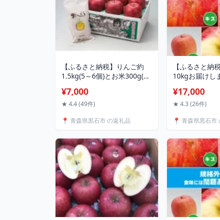
【ふるさと納税】りんご約
【ふるさと納
1.5kg(5～6個)とお米300g(2
10kgお届けし
合)のお試しセット_ りんご
りんご「サンふ
¥7,000
¥17,000
林檎 リンゴ ふじ 米 お米 コ
個入【R8年1
メ こめ セット お試し おため
開始】_ りんご
★ 4.4 (49件)
★ 4.3 (26件)
し 青森県 果物 くだもの フル
フルーツ 果物 
📍 青森県黒石市 の返礼品
📍 青森県黒石市
ーツ【配送不可地域：離島】
格外 青森県 10
【1405714】
すめ 送料無料
域：離島・沖
【1333055】