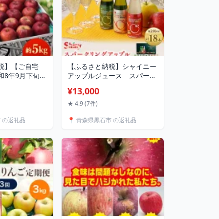
税】【ご自宅
【ふるさと納税】シャイニー
和8年9月下旬～
アップルジュース スパーク
8～30個入)黒昇
リングアップル詰合せセッ
¥13,000
特殊な光センサ
ト 200ml×18本
紅玉 林檎 リン
【1107754】
★ 4.9 (7件)
センサー 果物 く
市 の返礼品
📍 青森県黒石市 の返礼品
ツ デザート 調
作り【配送不可
1328602】