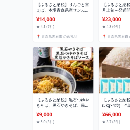
【ふるさと納税】りんごと言
【ふるさと納税
えば、本場青森県産サンふ
月上旬～発送
じ、家庭用 5kg 16個前後
約10Kg 訳
¥14,000
¥23,000
入り 【1376645】
ナノスイート 2
りんご リンゴ
★ 4.1 (7件)
★ 4.3 (6件)
イート 訳あり
📍 青森県黒石市 の返礼品
📍 青森県黒石市
産 果物 フルー
気 送料無料 
域：離島・沖
【1333054】
【ふるさと納税】黒石つゆや
【ふるさと納
きそば、黒石やきそば、黒石
(5kg×4袋) 
やきそばソース3点セット
不可地域：離
¥9,000
¥66,000
【配送不可地域：離島】
【1039060】
【1239253】
★ 5.0 (3件)
★ 3.7 (3件)