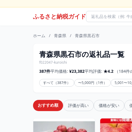
ふるさと納税ガイド
ホーム
/
青森県
/
青森県黒石市
青森県黒石市の返礼品一覧
f022047-kuroishi
387件
平均価格:
¥23,382
平均評価:
★4.2
（184
すべて（387件）
〜5,000円（1件）
5,001〜1
おすすめ順
評価が高い
価格が安い