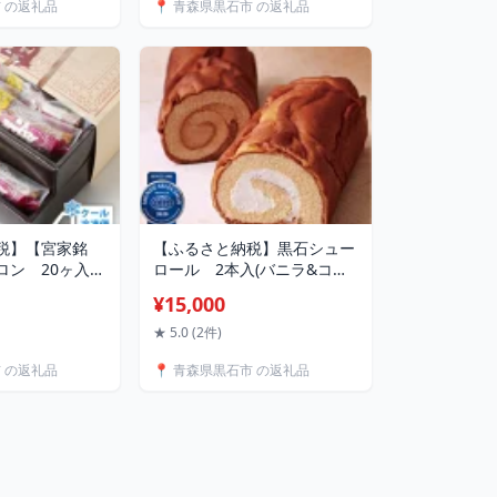
市 の返礼品
📍 青森県黒石市 の返礼品
税】【宮家銘
【ふるさと納税】黒石シュー
ロン 20ヶ入
ロール 2本入(バニラ&コー
域：離島】
ヒー)【配送不可地域：離
¥15,000
島】【1061420】
★ 5.0 (2件)
市 の返礼品
📍 青森県黒石市 の返礼品