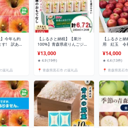
税】今年も約
【ふるさと納税】【果汁
【ふるさと納
ます! 訳あり
100%】青森県産りんごジュ
用 紅玉 令
じ」24～46
ース24本《シャイニーアップ
発送】約5k(1
¥13,000
¥14,000
2月中旬～発送
ルジュース》_ りんご アップ
会DB箱入 
 林檎 訳あり
ルジュース ジュース りんご
選果_ りんご 
★ 4.9 (19件)
★ 4.4 (13件)
くだもの 傷 規
ジュース 林檎 リンゴ 青森県
ゴ 青森県 光
 の返礼品
📍 青森県黒石市 の返礼品
📍 青森県黒石
kg 人気 おす
果汁 100% ストレート 国産
だもの フルー
 【配送不可地
飲料 飲み物 ドリンク 24本
理用 お菓子
縄県】
ペットボトル 果物 贈答 ギフ
地域：離島】【
ト 【1034334】