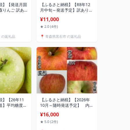
税】【発送月固
【ふるさと納税】【R8年12
森りんご 訳あ
月中旬～発送予定】訳あり
 3kg 12月～
青森県産りんご「サンふじ」
¥11,000
配送不可地域：離
約5kg(12～25個)_ りんご リ
4067593】
ンゴ 林檎 サンふじ 訳あり 青
★ 2.0 (4件)
森県産 家庭用 果物 フルーツ
市 の返礼品
📍 青森県黒石市 の返礼品
美味しい 人気 送料無料 【配
送不可地域：離島・沖縄県】
【1467242】
】【26年11
【ふるさと納税】【2026年
送】平均糖度13
10月～随時発送予定】 内容
約10kg 訳あり
量 10kg(26～46個入) 訳あ
¥16,000
んご【配送不可
りりんご 早生ふじ【配送不
沖縄県】
可地域：離島・沖縄県】
★ 5.0 (2件)
【1487377】