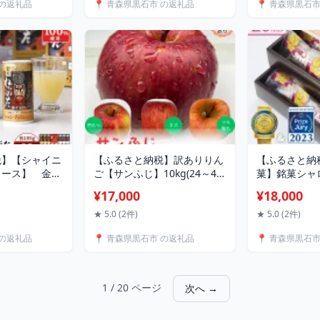
 の返礼品
📍 青森県黒石市 の返礼品
📍 青森県黒石
税】【シャイニ
【ふるさと納税】訳ありりん
【ふるさと納
ュース】 金の
ご【サンふじ】10kg(24～46
菓】銘菓シャ
ねぶた詰合せセ
個入) 【令和8年11月中旬～
【配送不可地
¥17,000
¥18,000
8】
随時発送開始】【配送不可地
【1091581】
域：離島・沖縄県】
★ 5.0 (2件)
★ 5.0 (2件)
【1486198】
 の返礼品
📍 青森県黒石市 の返礼品
📍 青森県黒石
1 / 20 ページ
次へ →