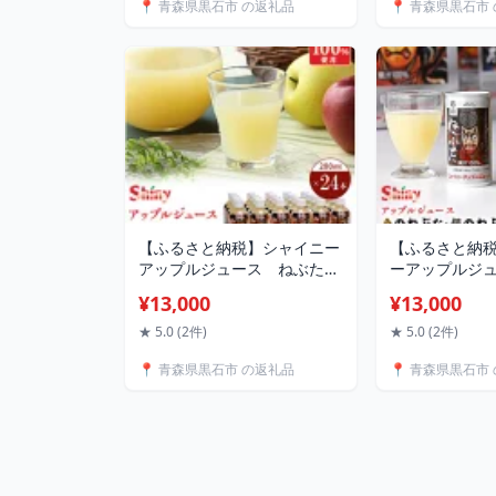
📍 青森県黒石市 の返礼品
📍 青森県黒石市
【ふるさと納税】シャイニー
【ふるさと納
アップルジュース ねぶた
ーアップルジ
280ml×24本【1219234】
ねぶた・銀の
¥13,000
¥13,000
ット【110573
★ 5.0 (2件)
★ 5.0 (2件)
📍 青森県黒石市 の返礼品
📍 青森県黒石市