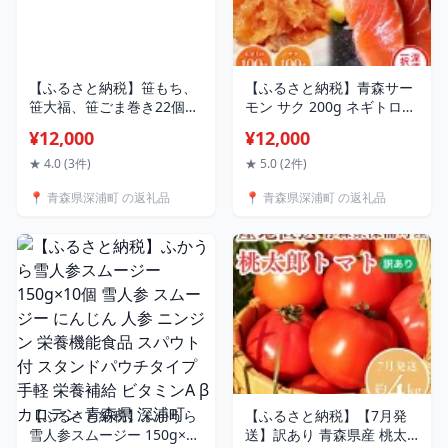
【ふるさと納税】笹もち、
【ふるさと納税】青森サー
笹大福、笹ごま巻き22個セ
モン サク 200g ネギトロ
ット お菓子 和菓子 もち菓
300g セット 国産 サーモン
¥12,000
¥12,000
子 だんご
柵 ねぎとろ 丼ぶり 海鮮丼
寿司 海鮮 魚介 贅沢 つまみ
★ 4.0 (3件)
★ 5.0 (2件)
たたき お取り寄せ 詰め合
📍 青森県深浦町 の返礼品
📍 青森県深浦町 の返礼品
わせ グルメ 産地直送 送料
無料 冷凍 あおもり海山
【ふるさと納税】ふかうら
【ふるさと納税】【7月発
雪人参スムージー 150g×10
送】訳あり 青森県産 桃太