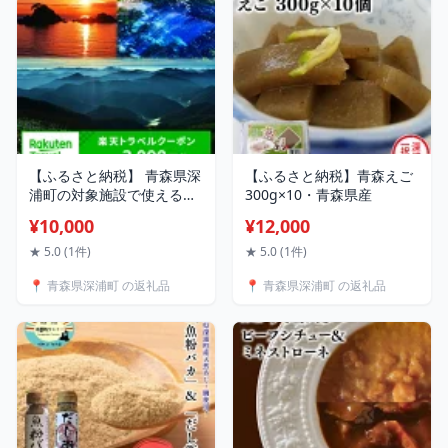
【ふるさと納税】 青森県深
【ふるさと納税】青森えご
浦町の対象施設で使える楽
300g×10・青森県産
天トラベルクーポン 寄付額
¥10,000
¥12,000
10,000円
★ 5.0 (1件)
★ 5.0 (1件)
📍 青森県深浦町 の返礼品
📍 青森県深浦町 の返礼品