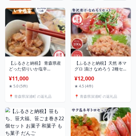
【ふるさと納税】 青森県産
【ふるさと納税】天然 本マ
どった切りいか塩辛
グロ 漬け なめろう 2種セッ
150g×4袋 計600g 【 青森
ト 国産 本鮪 まぐろ マグロ
¥11,000
¥12,000
県 深浦町 大船海産株式会
クロマグロ 鮪 漬け丼 丼ぶ
社 】 小分け いか 塩辛 イカ
り 海鮮丼 海鮮 魚介 贅沢 お
★ 5.0 (5件)
★ 4.5 (4件)
マイカ 真いか 丸ごと おつ
取り寄せ 詰め合わせ グル
📍 青森県深浦町 の返礼品
📍 青森県深浦町 の返礼品
まみ 晩酌 ご飯 おかず 海鮮
メ 産地直送 送料無料 冷凍
珍味 加工品 ギフト お取り
あおもり海山
寄せ