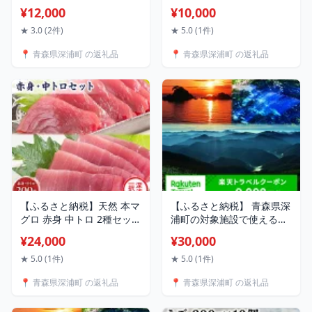
個 雪人参 スムージー にん
郎 トマト 約4kg 青森県産
¥12,000
¥10,000
じん 人参 ニンジン 栄養機
桃太郎 トマト 約4kg 20玉
能食品 スパウト付 スタン
前後 大玉 tomato 新鮮 野
★ 3.0 (2件)
★ 5.0 (1件)
ドパウチタイプ 手軽 栄養
菜 旬 甘い 完熟 ジュース 産
📍 青森県深浦町 の返礼品
📍 青森県深浦町 の返礼品
補給 ビタミンA βカロテン
地直送 農家直送 お取り寄
青森県 深浦町
せ 常温 永谷農園 青森県 深
浦町
【ふるさと納税】天然 本マ
【ふるさと納税】 青森県深
グロ 赤身 中トロ 2種セット
浦町の対象施設で使える楽
国産 本鮪 まぐろ マグロ ク
天トラベルクーポン 寄付額
¥24,000
¥30,000
ロマグロ 鮪 刺身 丼ぶり 寿
30,000円
司 海鮮 魚介 贅沢 お取り寄
★ 5.0 (1件)
★ 5.0 (1件)
せ 詰め合わせ グルメ 産地
📍 青森県深浦町 の返礼品
📍 青森県深浦町 の返礼品
直送 送料無料 冷凍 あおも
り海山