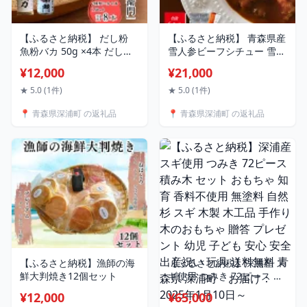
【ふるさと納税】 だし粉
【ふるさと納税】 青森県産
魚粉バカ 50g ×4本 だし衛
雪人参ビーフシチュー 雪人
門 50g×4本 8本セット 【
参ミネストローネ レトルト
¥12,000
¥21,000
青森県 深浦町 千畳敷セン
パック 各3個 【青森県 深浦
ター 】 出汁 だし 粉末 アジ
町 食べ物屋セイリング 】
★ 5.0 (1件)
★ 5.0 (1件)
鯵 塩分 カット 魚まるごと
ビーフ シチュー スープ ふ
📍 青森県深浦町 の返礼品
📍 青森県深浦町 の返礼品
旨味 煮物 魚介 焼き干し ラ
かうら雪人参 にんじん 人
ーメン 味噌汁 お手軽
参 ニンジン トマト 牛肉 洋
食 お取り寄せ 贈答用 特産
品 送料無料 常温
【ふるさと納税】漁師の海
【ふるさと納税】深浦産 ス
鮮大判焼き12個セット
ギ使用 つみき 72ピース 積
み木 セット おもちゃ 知育
¥12,000
¥65,000
香料不使用 無塗料 自然 杉