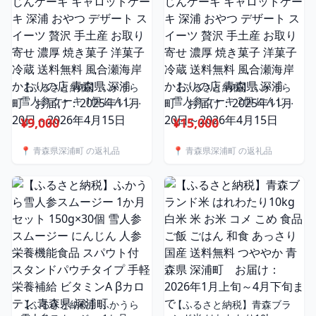
【ふるさと納税】ふかうら
【ふるさと納税】ふかうら
雪人参 ケーキ 1個 にんじん
雪人参 ケーキ 2個 にんじん
ケーキ キャロットケーキ
ケーキ キャロットケーキ
¥9,000
¥15,000
深浦 おやつ デザート スイ
深浦 おやつ デザート スイ
ーツ 贅沢 手土産 お取り寄
ーツ 贅沢 手土産 お取り寄
📍 青森県深浦町 の返礼品
📍 青森県深浦町 の返礼品
せ 濃厚 焼き菓子 洋菓子 冷
せ 濃厚 焼き菓子 洋菓子 冷
蔵 送料無料 風合瀬海岸 か
蔵 送料無料 風合瀬海岸 か
おりの店 青森県 深浦町
おりの店 青森県 深浦町
お届け：2025年11月20日
お届け：2025年11月20日
～2026年4月15日
～2026年4月15日
【ふるさと納税】ふかうら
【ふるさと納税】青森ブラ