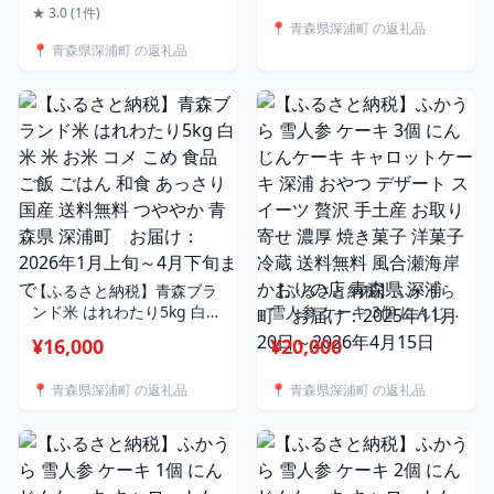
スギ 木製 木工品 手作り 木
★ 3.0 (1件)
📍 青森県深浦町 の返礼品
のおもちゃ 贈答 プレゼン
📍 青森県深浦町 の返礼品
ト 幼児 子ども 安心 安全 出
産祝い 玩具 送料無料 青森
県 深浦町 お届け：2025
年1月10日～
【ふるさと納税】青森ブラ
【ふるさと納税】ふかうら
ンド米 はれわたり5kg 白米
雪人参 ケーキ 3個 にんじん
米 お米 コメ こめ 食品 ご飯
ケーキ キャロットケーキ
¥16,000
¥20,000
ごはん 和食 あっさり 国産
深浦 おやつ デザート スイ
送料無料 つややか 青森県
ーツ 贅沢 手土産 お取り寄
📍 青森県深浦町 の返礼品
📍 青森県深浦町 の返礼品
深浦町 お届け：2026年1
せ 濃厚 焼き菓子 洋菓子 冷
月上旬～4月下旬まで
蔵 送料無料 風合瀬海岸 か
おりの店 青森県 深浦町
お届け：2025年11月20日
～2026年4月15日