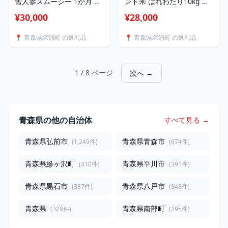
雪人参スムージー 1か月 セ
ンド米 はれわたり10kg 白
ット 150g×30個 雪人参 ス
米 米 お米 コメ こめ 食品
¥30,000
¥28,000
ムージー にんじん 人参 栄
ご飯 ごはん 和食 あっさり
養機能食品 スパウト付 ス
国産 送料無料 つややか 青
📍 青森県深浦町 の返礼品
📍 青森県深浦町 の返礼品
タンドパウチタイプ 手軽
森県 深浦町 お届け：
栄養補給 ビタミンA βカロ
2026年1月上旬～4月下旬ま
テン 青森県 深浦町
で
1 / 8 ページ
次へ →
青森県の他の自治体
すべて見る →
青森県弘前市
青森県青森市
(1,249件)
(674件)
青森県鰺ヶ沢町
青森県平川市
(410件)
(391件)
青森県黒石市
青森県八戸市
(387件)
(348件)
青森県
青森県南部町
(328件)
(295件)