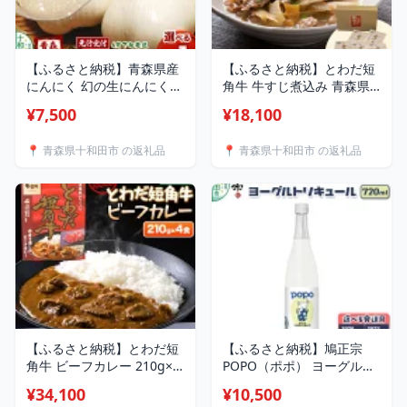
【ふるさと納税】青森県産
【ふるさと納税】とわだ短
にんにく 幻の生にんにく
角牛 牛すじ煮込み 青森県
【選べる内容量：2玉／5玉
産 常温保管可能 210g×5食
¥7,500
¥18,100
／1kg（約10〜20玉）】
牛楽館 [国産 ぎゅうすじ レ
[福地ホワイト 青森期待の
トルト 赤身]
📍 青森県十和田市 の返礼品
📍 青森県十和田市 の返礼品
新人商店 稀少 ニンニク 今
が旬]
【ふるさと納税】とわだ短
【ふるさと納税】鳩正宗
角牛 ビーフカレー 210g×4
POPO（ポポ） ヨーグルト
食 青森県産短角牛100％使
リキュール 720ml【選べる
¥34,100
¥10,500
用 牛楽館 [和牛 レトルト
発送月：8月／11月／2月／