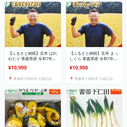
【ふるさと納税】玄米 はれ
【ふるさと納税】玄米 まっ
わたり 青森県産 令和7年産
しぐら 青森県産 令和7年産
【選べる容量：5kg／10kg
【選べる容量：5kg／10kg
¥10,900
¥10,900
／30kg】十和田市産 [青森
／30kg】十和田市産 [青森
はれわたり 米 お米]
まっしぐら 米 お米]
📍 青森県十和田市 の返礼品
📍 青森県十和田市 の返礼品