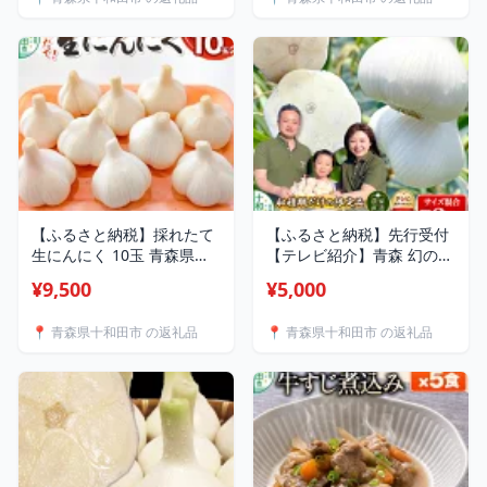
【ふるさと納税】採れたて
【ふるさと納税】先行受付
生にんにく 10玉 青森県十
【テレビ紹介】青森 幻の生
和田市産 [ニンニク 今が旬
にんにく（農家直送・収穫
¥9,500
¥5,000
新鮮 みずみずしい]
期だけの限定品）【選べる
内容量：2玉〜30玉、1kg】
📍 青森県十和田市 の返礼品
📍 青森県十和田市 の返礼品
青森にんにくファーム [稀
少 ニンニク 今が旬 直送]