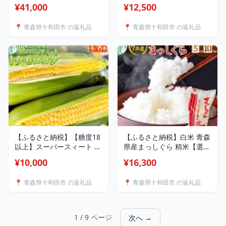
令和7年産 [お米 30kg 30キ
ンクスロフタン 200g 【年
¥41,000
¥12,500
ロ]
間5頭限定】[仔羊 手切り
焼肉用 羊肉]
📍 青森県十和田市 の返礼品
📍 青森県十和田市 の返礼品
【ふるさと納税】【糖度18
【ふるさと納税】白米 青森
以上】スーパースィート 十
県産まっしぐら 精米【選べ
和田市産トウモロコシ Lサ
る内容量：5kg／10kg】 令
¥10,000
¥16,300
イズ（1本400gクラス）
和7年産 [ごはん 米 5kg袋
【選べる内容量：4本／8
10kg袋 お弁当 おにぎり]
📍 青森県十和田市 の返礼品
📍 青森県十和田市 の返礼品
本】朝採れ [とうもろこし
朝採れ]
1 / 9 ページ
次へ →