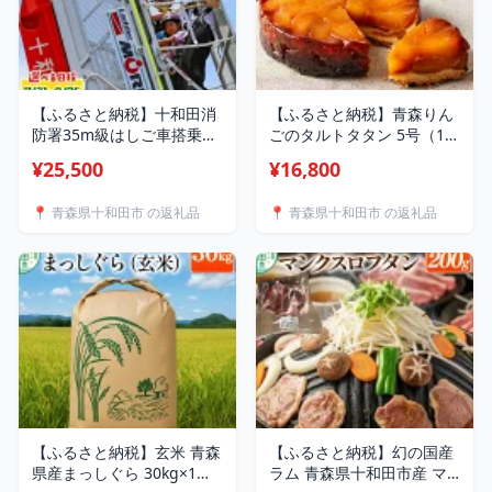
【ふるさと納税】十和田消
【ふるさと納税】青森りん
防署35m級はしご車搭乗体
ごのタルトタタン 5号（1ホ
験1回【選べる体験日：7月
ール） 青森りんご専門店
¥25,500
¥16,800
31日（金）〜9月25日
あら、りんご。 [スイーツ
（金）】青森県十和田市 ＜
林檎 りんご]
📍 青森県十和田市 の返礼品
📍 青森県十和田市 の返礼品
レターパック＞ [高所 体験]
【ふるさと納税】玄米 青森
【ふるさと納税】幻の国産
県産まっしぐら 30kg×1袋
ラム 青森県十和田市産 マ