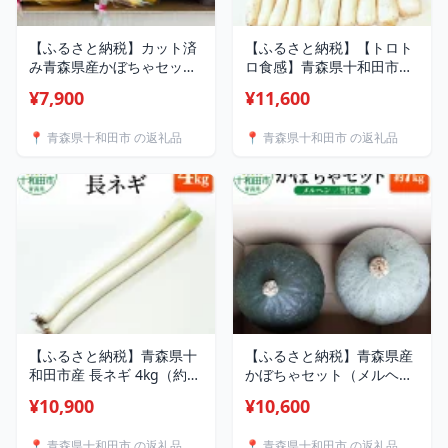
【ふるさと納税】カット済
【ふるさと納税】【トロト
み青森県産かぼちゃセット
ロ食感】青森県十和田市産
（メルヘン・雪化粧） 約
下仁田ネギ（雷帝下仁田）
¥7,900
¥11,600
2kg（各1kg） [カボチャ 国
1.5kg [ねぎ 葱 下仁田ねぎ
産 野菜]
国産 野菜]
📍 青森県十和田市 の返礼品
📍 青森県十和田市 の返礼品
【ふるさと納税】青森県十
【ふるさと納税】青森県産
和田市産 長ネギ 4kg（約20
かぼちゃセット（メルヘ
本） まっすぐねぎ 焼き・
ン・雪化粧）各種2玉 合計
¥10,900
¥10,600
鍋の主役に [ねぎ 葱 国産
約7kg 青森県十和田市産
野菜]
[カボチャ 国産 野菜]
📍 青森県十和田市 の返礼品
📍 青森県十和田市 の返礼品