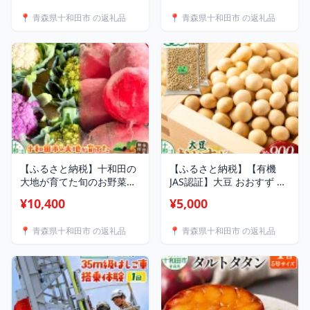
子ども]
5月】 [青森の地酒 爽やか
📍 青森県十和田市 の返礼品
📍 青森県十和田市 の返礼品
奥入瀬のむヨーグルト]
【ふるさと納税】十和田の
【ふるさと納税】【有機
大地が育てた旬のお野菜お
JAS認証】大豆 おおすず 約
楽しみBOX 家族農家の朝採
1kg（約500g×2袋）ゆうパ
¥10,400
¥5,000
れ野菜 [青森産 新鮮 野菜
ケット 青森県十和田市産
詰合せ 今が旬]
[オーガニック 国産]
📍 青森県十和田市 の返礼品
📍 青森県十和田市 の返礼品