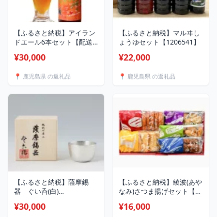
【ふるさと納税】アイラン
【ふるさと納税】マルヰし
ドエール6本セット【配送
ょうゆセット【1206541】
不可地域：離島】
¥30,000
¥22,000
【1610901】
📍 鹿児島県 の返礼品
📍 鹿児島県 の返礼品
【ふるさと納税】薩摩錫
【ふるさと納税】綾波(あや
器 ぐい呑(白)
なみ)さつま揚げセット【配
【1505360】
送不可地域：離島】
¥30,000
¥16,000
【1504539】