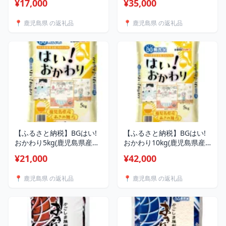
¥17,000
¥35,000
地域：離島】【1508471】
【1406362】
📍 鹿児島県 の返礼品
📍 鹿児島県 の返礼品
【ふるさと納税】BGはい!
【ふるさと納税】BGはい!
おかわり5kg(鹿児島県産あ
おかわり10kg(鹿児島県産
きの舞)【1743962】
あきの舞)(5kg×2袋)
¥21,000
¥42,000
【1743964】
📍 鹿児島県 の返礼品
📍 鹿児島県 の返礼品