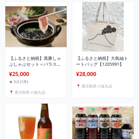
【ふるさと納税】黒豚しゃ
【ふるさと納税】大島紬ト
ぶしゃぶセット＜バラスラ
ートバッグ【1205991】
イス・ローススライス＞(鹿
¥25,000
¥28,000
児島県)【配送不可地域：離
島】【1205792】
★ 5.0 (1件)
📍 鹿児島県 の返礼品
📍 鹿児島県 の返礼品