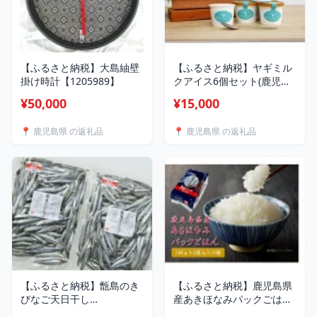
【ふるさと納税】大島紬壁
【ふるさと納税】ヤギミル
掛け時計【1205989】
クアイス6個セット(鹿児島
県)【配送不可地域：離島】
¥50,000
¥15,000
【1206162】
📍 鹿児島県 の返礼品
📍 鹿児島県 の返礼品
【ふるさと納税】甑島のき
【ふるさと納税】鹿児島県
びなご天日干し
産あきほなみパックごはん
1kg(500g×2袋)【配送不可
(150g×3食入×12袋)