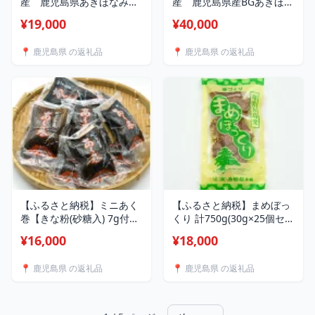
産 鹿児島県あきほなみ
産 鹿児島県産BGあきほな
5kg【1709378】
み10kg(5kg×2袋)
¥19,000
¥40,000
【1709388】
📍 鹿児島県 の返礼品
📍 鹿児島県 の返礼品
【ふるさと納税】ミニあく
【ふるさと納税】まめぼっ
巻【きな粉(砂糖入) 7g付】
くり 計750g(30g×25個セッ
計10個セット【1646019】
ト)【1628882】
¥16,000
¥18,000
📍 鹿児島県 の返礼品
📍 鹿児島県 の返礼品