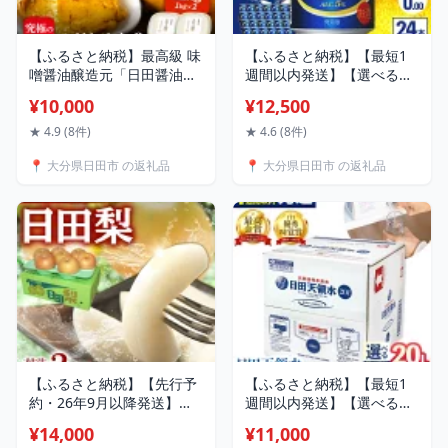
【ふるさと納税】最高級 味
【ふるさと納税】【最短1
噌醤油醸造元「日田醤油」
週間以内発送】【選べる回
こだわり味噌 1kg×2個 日田
数】サッポロ 極ZERO
¥10,000
¥12,500
市 / 有限会社日田醤油 味
350ml×24本 ビール サッポ
噌 みそ 調味料 [ARAJ019]
ロ 糖質0 極ゼロ お酒 酒 日
★ 4.9 (8件)
★ 4.6 (8件)
田 定期便 単品 発泡酒 大分
📍 大分県日田市 の返礼品
📍 大分県日田市 の返礼品
日田市 / 株式会社綾部商店
[ARDC004]
【ふるさと納税】【先行予
【ふるさと納税】【最短1
約・26年9月以降発送】日
週間以内発送】【選べる回
田梨 あきづき 3kg 日田市 /
数】日田天領水 20L×1箱 天
¥14,000
¥11,000
日田梨協同組合 なし 梨 日
然水 ミネラルウオーター