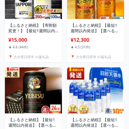
【ふるさと納税】【寄附額
【ふるさと納税】【最短1
変更！】【最短1週間以内
週間以内発送】【選べる容
発送】【選べる容量×回
量×回数】サッポロ 麦とホ
¥15,000
¥12,300
数】サッポロ生ビール 黒ラ
ップ 350ml or 500ml ×24
ベル 350ml or 500ml×24本
本 ビール サッポロ 麦とホ
★ 4.8 (44件)
★ 4.5 (31件)
ビール サッポロ 黒ラベル
ップ お酒 酒 日田 定期便 単
📍 大分県日田市 の返礼品
📍 大分県日田市 の返礼品
お酒 酒 日田 定期便 単品 大
品 発泡酒 送料無料 大分 日
分 送料無料 日田市 / 株式
田市 / 株式会社綾部商店
会社綾部商店 [ARDC008]
[ARDC003]
【ふるさと納税】【最短1
【ふるさと納税】【最短1
週間以内発送】【選べる配
週間以内発送】【選べる回