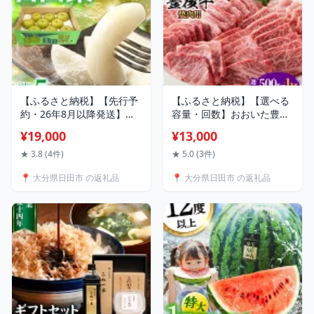
【ふるさと納税】【先行予
【ふるさと納税】【選べる
約・26年8月以降発送】日
容量・回数】おおいた豊後
田梨 幸水 5kg 日田市 / 日
牛 焼肉用 500g/1kg おおい
¥19,000
¥13,000
田梨協同組合 なし 梨 日
た豊後牛 豊後牛 黒毛和牛
田 和梨 果物 くだもの 果汁
国産 冷凍 和牛 霜降り 小分
★ 3.8 (4件)
★ 5.0 (3件)
フルーツ デザート 旬 幸水
け 焼肉 焼肉用 バラ 肩ロー
📍 大分県日田市 の返礼品
📍 大分県日田市 の返礼品
[ARBB001]
ス モモ カルビ 日田市 / 株
式会社MEAT
PLUS[AREI021-
022,AREI098-103]