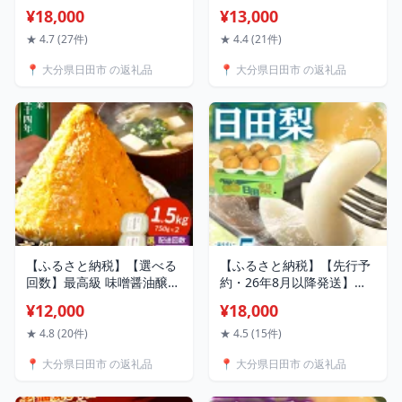
送回数】サッポロ ヱビスプ
数】日田天領水 2L×10本 天
¥18,000
¥13,000
レミアムブラック
然水 ミネラルウオーター
350ml×24本 ビール サッポ
飲料水 水 みず 2リットル
★ 4.7 (27件)
★ 4.4 (21件)
ロ エビスブラック エビス
2l アウトドア キャンプ 備
📍 大分県日田市 の返礼品
📍 大分県日田市 の返礼品
ビール 黒ビール 黒エビス
蓄 防災 常温 日田市 / グリ
お酒 酒 日田 定期便 単品 送
ーングループ株式会社
料無料 大分 日田市 / 株式
[AREG020-031]
会社綾部商店 [ARDC156-
167]
【ふるさと納税】【選べる
【ふるさと納税】【先行予
回数】最高級 味噌醤油醸造
約・26年8月以降発送】日
元「日田醤油」 高級合せ味
田梨 豊水 5kg 日田市 / 日
¥12,000
¥18,000
噌 750g×2個 計1.5kg 日田
田梨協同組合 なし 梨 日
市 / 有限会社日田醤油 味
田 和梨 果物 くだもの 果汁
★ 4.8 (20件)
★ 4.5 (15件)
噌 みそ 調味料
フルーツ デザート 旬 豊水
📍 大分県日田市 の返礼品
📍 大分県日田市 の返礼品
[ARAJ001,005-009]
[ARBB002]