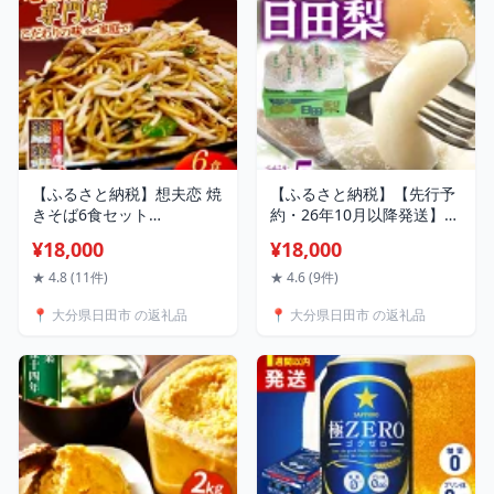
【ふるさと納税】想夫恋 焼
【ふるさと納税】【先行予
きそば6食セット
約・26年10月以降発送】日
（200g×6）焼きそば やき
田梨 新興 5kg 日田市 / 日
¥18,000
¥18,000
そば 麺 焼き調理麺 調理麺
田梨協同組合 梨 なし ナシ
冷凍 麺 ひたやきそば 日田
新興 フルーツ 果物 旬 デザ
★ 4.8 (11件)
★ 4.6 (9件)
やきそば 日田焼きそば 送
ート 旬の梨 ひた梨
📍 大分県日田市 の返礼品
📍 大分県日田市 の返礼品
料無料 大分 日田市 / 株式
[ARBB005]
会社想夫恋 [ARCS001]