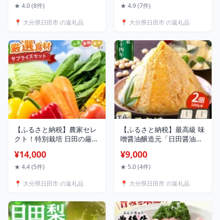
田 和梨 果物 くだもの 果汁
飲料水 水 みず アウトドア
★ 4.0 (8件)
★ 4.9 (7件)
フルーツ デザート 旬 梨 な
キャンプ 備蓄 防災 常温 日
📍 大分県日田市 の返礼品
📍 大分県日田市 の返礼品
し あきづき 大分
田市 / グリーングループ株
[ARBB003]
式会社[AREG002-013]
【ふるさと納税】農家セレ
【ふるさと納税】最高級 味
クト！特別栽培 日田の厳選
噌醤油醸造元「日田醤油」
食材 詰め合わせ 日田市 /
最高級味噌 580g×2個 日田
¥14,000
¥9,000
自然工房Mori 野菜 果物 米
市 / 有限会社日田醤油 味
産地直送 新鮮 セット 野
噌 みそ 調味料 [ARAJ020]
★ 4.4 (5件)
★ 5.0 (4件)
菜 米 くだもの [ARBR001]
📍 大分県日田市 の返礼品
📍 大分県日田市 の返礼品