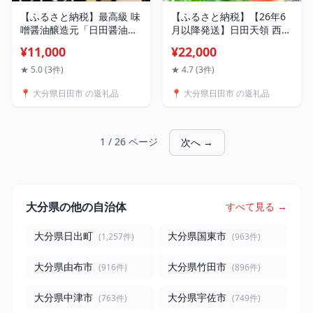
【ふるさと納税】最高級 味
【ふるさと納税】【26年6
噌醤油醸造元「日田醤油」
月以降発送】日田天領 西瓜
味噌 醤油 2種セット 日田市
大玉 1玉 約7kg〜10kg 100
¥11,000
¥22,000
/ 有限会社日田醤油 調味
サイズ 日田市 / 日田天領西
料 醤油 みそ [ARAJ015]
瓜部会 スイカ すいか 西瓜
★ 5.0 (3件)
★ 4.7 (3件)
天領すいか 天領スイカ 日
📍 大分県日田市 の返礼品
📍 大分県日田市 の返礼品
田 フルーツ 果物 デザート
【配送不可地域：北海道・
沖縄・離島】[ARBD001]
1 / 26 ページ
次へ →
大分県の他の自治体
すべて見る →
大分県日出町
大分県国東市
(1,257件)
(963件)
大分県由布市
大分県竹田市
(916件)
(896件)
大分県中津市
大分県宇佐市
(763件)
(749件)