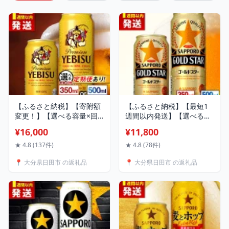
【ふるさと納税】【寄附額
【ふるさと納税】【最短1
変更！】【選べる容量×回
週間以内発送】【選べる容
数】 サッポロ ヱビスビー
量×回数】サッポロ GOLD
¥16,000
¥11,800
ル 350ml or 500ml ×24本
STAR 350ml or 500ml ×24
ビール サッポロ エビス お
本 ビール サッポロ ゴール
★ 4.8 (137件)
★ 4.8 (78件)
酒 酒 日田 定期便 単品 ふる
ドスター お酒 酒 日田 定期
📍 大分県日田市 の返礼品
📍 大分県日田市 の返礼品
さと納税ビ−ル 送料無料 大
便 単品 発泡酒 大分 日田市
分 日田市 / 株式会社綾部商
/ 株式会社綾部商店
店[ARDC005]
[ARDC002]