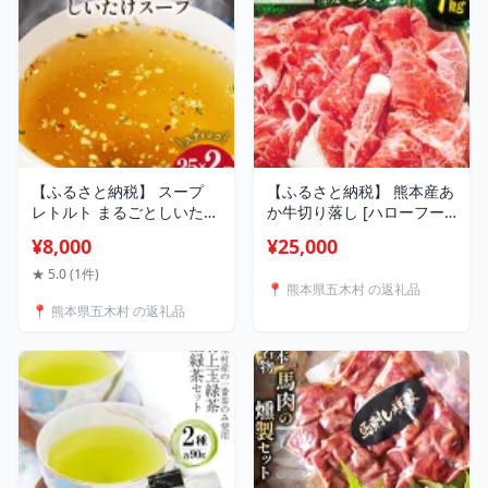
【ふるさと納税】 スープ
【ふるさと納税】 熊本産あ
レトルト まるごとしいたけ
か牛切り落し [ハローフー
スープセット 25本×2袋 [子
ズ 熊本県 五木村
¥8,000
¥25,000
守唄の里五木 熊本県 五木
51120307] 牛肉 モモ 肩 バ
村 51120333] インスタン
ラ 切り落とし 熊本県 五木
★ 5.0 (1件)
📍 熊本県五木村 の返礼品
ト 小分け 個包装 しいたけ
村 特産
📍 熊本県五木村 の返礼品
セット