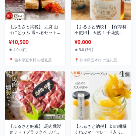
【ふるさと納税】 豆腐 山
【ふるさと納税】 【保存料
うにとうふ 選べるセット
不使用】 天然！ 千花蜜
[五木屋本舗 熊本県 五木村
（はちみつ） 100g [日添
¥10,500
¥9,000
51120267] とうふ ご飯の
熊本県 五木村 51120285]
お供 おつまみ チーズ 豆腐
はちみつ 蜂蜜 ハチミツ 保
★ 4.0 (4件)
★ 5.0 (3件)
チーズ 豆腐味噌漬 味噌漬
存料不使用 天然 天然蜂蜜
📍 熊本県五木村 の返礼品
📍 熊本県五木村 の返礼品
みそ漬 発酵 発酵食品 大豆
熊本県 五木村 特産
食品 冷蔵
【ふるさと納税】 馬肉燻製
【ふるさと納税】 幻の柑橘
セット（ブラックペッパ
くねぶマーマレード入り