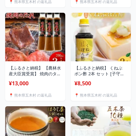
📍 熊本県五木村 の返礼品
📍 熊本県五木村 の返礼品
51120335] 国産 にんにく
油 セット にんにく
【ふるさと納税】 【農林水
【ふるさと納税】 くねぶ
産大臣賞受賞】 焼肉のタレ
ポン酢 2本 セット [子守唄
にんにく農家が作った 焼肉
の里五木 熊本県 五木村
¥13,000
¥8,500
のたれ 200ml×3本 セット
51120339] ぽん酢 さっぱ
[山之一 熊本県 五木村
り ぽんず 熊本
📍 熊本県五木村 の返礼品
📍 熊本県五木村 の返礼品
51120334] 焼き肉 バーベ
キュー タレ 調味料 にんに
く 国産 BBQ