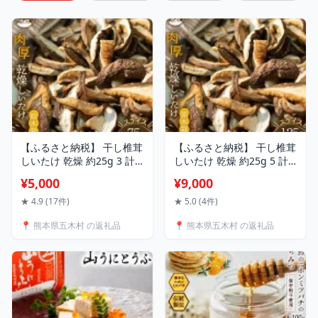
【ふるさと納税】 干し椎茸
【ふるさと納税】 干し椎茸
しいたけ 乾燥 約25g 3 計
しいたけ 乾燥 約25g 5 計
約75g 肉厚 スライス 原木
約125g 肉厚 スライス 原木
¥5,000
¥9,000
栽培 乾燥しいたけ[日添 熊
栽培 乾燥しいたけ [日添 熊
本県 五木村 51120279] 椎
本県 五木村 51120286] 椎
★ 4.9 (17件)
★ 5.0 (4件)
茸 乾燥椎茸 シイタケ メー
茸 乾燥椎茸 シイタケ
📍 熊本県五木村 の返礼品
📍 熊本県五木村 の返礼品
ル便 郵便受け配達