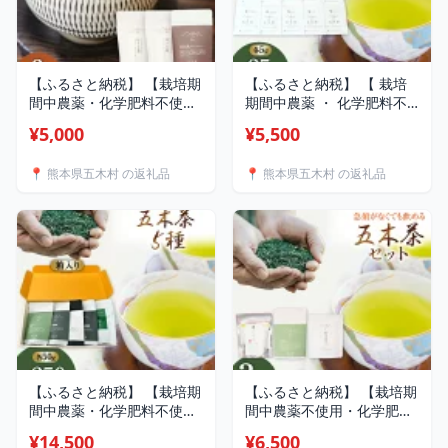
【ふるさと納税】 【栽培期
【ふるさと納税】 【 栽培
間中農薬・化学肥料不使
期間中農薬 ・ 化学肥料不
用】ほうじ茶 お試しほうじ
使用 】 お茶 五木茶 飲み比
¥5,000
¥5,500
茶 セット（浅煎り、深煎
べ 10種 セット [松井製茶
り、ティーバッグ 各1袋）
熊本県 五木村 51120214]
📍 熊本県五木村 の返礼品
📍 熊本県五木村 の返礼品
[松井製茶 熊本県 五木村
セット 小分け ほうじ茶 緑
51120262] ティーパック
茶 茶葉
水出し 茶葉 浅煎り 深煎り
【ふるさと納税】 【栽培期
【ふるさと納税】 【栽培期
間中農薬・化学肥料不使
間中農薬不使用・化学肥料
用】お茶 五木茶50g×5種セ
不使用】 お茶 緑茶 急須が
¥14,500
¥6,500