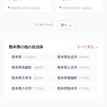
ット 計250g [松井製茶 熊
なくても飲める 五木茶 セ
本県 五木村 51120217] セ
ット [松井製茶 熊本県 五木
📍 熊本県五木村 の返礼品
📍 熊本県五木村 の返礼品
ット 緑茶 茶葉 冠茶 玉緑茶
村 51120226] 小分け 個包
在来種 かなやみどり 白折
装 粉末 ティーパック ティ
五木茶
ーバッグ スティック
1 / 4 ページ
次へ →
熊本県の他の自治体
すべて見る →
熊本県
熊本県合志市
(1,042件)
(994件)
熊本県高森町
熊本県人吉市
(986件)
(837件)
熊本県天草市
熊本県菊陽町
(827件)
(773件)
熊本県八代市
熊本県熊本市
(773件)
(714件)