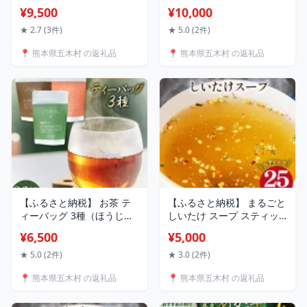
ー） [子守唄の里五木 熊本
「五木チーズケーキ」
¥9,500
¥10,000
県 五木村 51120283] 馬肉
80g×4個 [日添 熊本県 五木
燻製 馬肉 燻製 スモーク 特
村 51120287] 瓶入り レア
★ 2.7 (3件)
★ 5.0 (2件)
産 熊本名物
チーズ レアチーズケーキ
📍 熊本県五木村 の返礼品
📍 熊本県五木村 の返礼品
マーマレード 冷凍 熊本県
五木村 特産
【ふるさと納税】 お茶 テ
【ふるさと納税】 まるごと
ィーバッグ 3種（ほうじ
しいたけ スープ スティッ
茶・紅茶・玉緑茶） 計26P
ク 25本 [道の駅 子守唄の里
¥6,500
¥5,000
[松井製茶工場 熊本県 五木
五木 熊本県 五木村
村 51120289] 緑茶 ほうじ
51120280] 調味料 椎茸 し
★ 5.0 (2件)
★ 3.0 (2件)
茶 紅茶 セット 3種セット
いたけ シイタケ スティッ
📍 熊本県五木村 の返礼品
📍 熊本県五木村 の返礼品
熊本県 特産
クスープ 簡単 かんたん 手
軽