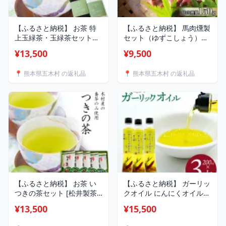
【ふるさと納税】 お茶 特
【ふるさと納税】 馬肉燻製
上玉緑茶・玉緑茶セット
セット（ゆずこしょう）
[松井製茶工場 熊本県 五木
[子守唄の里五木 熊本県 五
¥13,500
¥9,500
村 51120305] 緑茶 熊本県
木村 51120322] 馬肉燻製
特産
馬肉 燻製 スモーク 柚子胡
📍 熊本県五木村 の返礼品
📍 熊本県五木村 の返礼品
椒 柚子こしょう ゆず胡椒
特産 熊本名物
【ふるさと納税】 お茶 い
【ふるさと納税】 ガーリッ
つきの茶セット [松井製茶
クオイル にんにくオイル
工場 熊本県 五木村
にんにく農家の手作りガー
¥13,500
¥15,500
51120306] 緑茶 一番茶 熊
リックオイル 200ml×3本
本県 特産
[山之一 熊本県 五木村