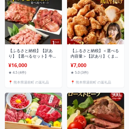
酒 プレゼント 湯前町
【ふるさと納税】【訳あ
【ふるさと納税】＜選べる
り】【選べるセット】牛タ
内容量＞【訳あり】くまか
ン 2種／3種 食べ比べセッ
ら本舗の国産鶏から揚げ 1
¥16,000
¥7,000
ト 合計1kg 16000円 1万
パック約200g 5パック 7パ
6000円 食べ比べ 食べくら
ック 10パック 12パック 15
★ 4.5 (4件)
★ 5.0 (3件)
べ 厚切り牛タンスライス
パック 計1kg 計1.4kg 計
📍 熊本県湯前町 の返礼品
📍 熊本県湯前町 の返礼品
牛タンサイコロステーキ 薄
2kg 7000円 〜 18000円
切り牛タンスライス タン
7000円 〜 1万8000円 鶏肉
軟化加工 お肉 牛肉 肉 焼肉
ムネ肉 惣菜 おかず ご飯の
焼き肉 スライス ステーキ
お供 冷凍 国産 熊本県 湯前
BBQ 送料無料
町 送料無料