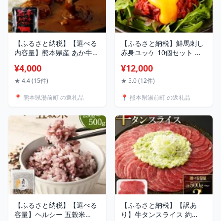
【ふるさと納税】【選べる
【ふるさと納税】鮮馬刺し
内容量】熊本県産 あか牛使
赤身ユッケ 10個セット 約
用 くまもと あか牛 ビーフ
500g 約50g×10 12000円 1
¥4,000
¥12,000
カレー 4人前～30人前 計
万2000円 馬刺し 馬肉 線切
640g～4,800g 一袋160g
り ユッケ たれ 簡単 混ぜる
★ 4.4 (15件)
★ 5.0 (12件)
4000円 ～ 22000円 4千円
だけ 熊本県 湯前町 送料無
📍 熊本県湯前町 の返礼品
📍 熊本県湯前町 の返礼品
～ 2万2000円 肉 牛 国産牛
料
肉加工品 カレー レトルト
簡単調理 備蓄 熊本県 湯前
町 送料無料
【ふるさと納税】【選べる
【ふるさと納税】【訳あ
容量】ヘルシー 五穀米
り】牛タンスライス 約