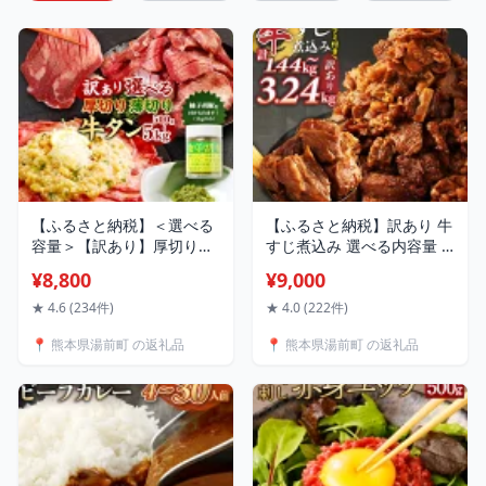
【ふるさと納税】＜選べる
【ふるさと納税】訳あり 牛
容量＞【訳あり】厚切り・
すじ煮込み 選べる内容量 (
薄切り 牛タン 500g ～ 5kg
8パック / 9パック / 10パッ
¥8,800
¥9,000
8800円 ～ 76000円 軟化加
ク / 12パック / 16パック /
工 肉 お肉 牛たん タン肉 牛
18パック ) 1袋あたり180g
★ 4.6 (234件)
★ 4.0 (222件)
肉 スライス 焼肉 焼き肉
| 10000円 ～ 20000円 1万
📍 熊本県湯前町 の返礼品
📍 熊本県湯前町 の返礼品
BBQ 不揃い 冷凍 熊本県 湯
円 ～ 2万円 小分け レンジ
前町 送料無料【厚切り・薄
冷凍 簡単調理 惣菜 おかず
切りの1kgのみ5営業日以内
おつまみ 熊本県 湯前町 送
発送】
料無料