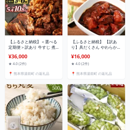
料無料
【ふるさと納税】＜選べる
【ふるさと納税】 【訳あ
定期便＞訳あり 牛すじ 煮
り】具だくさん やわらか牛
込み 1.8kg 180g 10パック
タンシチュー 約250g×6パ
¥36,000
¥16,000
36000円 〜 72000円 3万
ック 計約1.5kg 冷凍 本格
6000円 〜 7万2000円 小分
簡単 時短 惣菜 熊本県 湯前
★ 4.0 (2件)
★ 4.0 (2件)
け パック 味付き 惣菜 おか
町 送料無料
📍 熊本県湯前町 の返礼品
📍 熊本県湯前町 の返礼品
ず おつまみ 外国産 熊本県
湯前町 送料無料