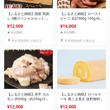
【ふるさと納税】国産 馬刺
【ふるさと納税】ロースト
し 4種スペシャルセット 計
ビーフ 合計900g 150g×6個
約200g 馬刺し 上赤身馬刺
14000円 1万4000円 ブロッ
¥12,000
¥14,000
し 赤身 霜降り 中トロ ロー
ク 牛肉 お肉 惣菜 おつまみ
ス馬刺し ユッケ 馬 馬肉 刺
おかず 小分け ローストビ
★ 4.3 (3件)
★ 4.3 (3件)
し身 国内肥育 熊本県 湯前
ーフ丼 冷凍 熊本県 湯前町
📍 熊本県湯前町 の返礼品
📍 熊本県湯前町 の返礼品
町 送料無料
送料無料
【ふるさと納税】赤牛 ホル
【ふるさと納税】ロールケ
モン 約500g（約250g×2パ
ーキ 奥くま巻き 送料無料
ック）あか牛 牛ホルモン
スイーツ お菓子 ケーキ 長
¥12,000
¥12,000
シロホルモン 小腸 牛肉 和
さ50cm プレーン くまモン