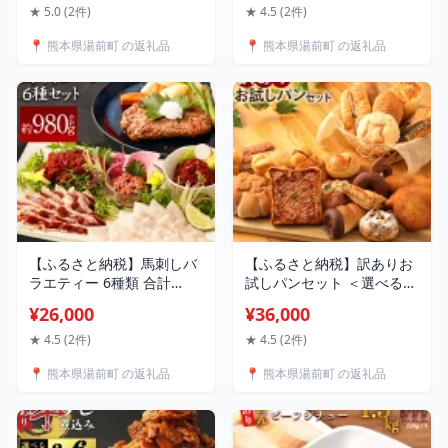
牛 肉 お肉 もつ鍋 もつ煮込
ケーキ 熊本
★ 5.0 (2件)
★ 4.5 (2件)
み 焼肉 焼き肉 やきにく 冷
📍 熊本県湯前町 の返礼品
📍 熊本県湯前町 の返礼品
凍 お取り寄せグルメ 熊本
県 湯前町 送料無料
【ふるさと納税】馬刺しバ
【ふるさと納税】訳ありお
ラエティー 6種類 合計
試しパンセット ＜選べる定
980g タレ付き 赤身切り落
期便＞3ヶ月／6ヶ月／12ヶ
¥26,000
¥36,000
とし・コウネ・フタエゴス
月 1回のお届けにつき17～
ライス・桜うまトロ・線切
18個 お任せ 詰め合わせ パ
★ 4.5 (2件)
★ 4.5 (2件)
り(ユッケ)・馬肉ハンバー
ン 食品 冷凍配送 軽食 おや
📍 熊本県湯前町 の返礼品
📍 熊本県湯前町 の返礼品
グ・タレ・ユッケのタレ・
つ 朝ごはん 熊本県 湯前町
万能和風ソース 20500円 2
送料無料
万500円 馬刺 刺身 馬肉 小
分け 冷凍熊本県 湯前町 送