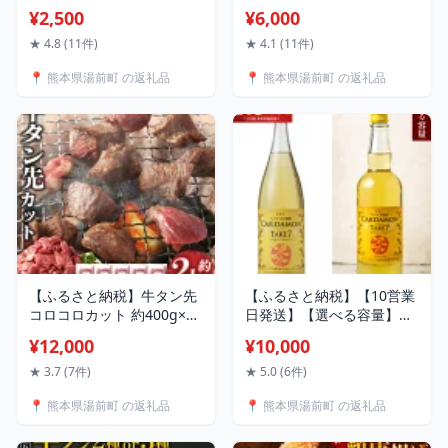
250g／500g（250×2パッ
500g または約500g×2パッ
¥2,500
¥6,000
ク） 2500円 〜 5000円 国
ク 計約1kg または約
産 熊本県産 黒米 もち皮付
500g×3パック 計約1.5kg
★ 4.8 (11件)
★ 4.1 (11件)
き押し麦 うるち玄米 もち
約500g×4パック 計約2kg
📍 熊本県湯前町 の返礼品
📍 熊本県湯前町 の返礼品
押し麦 赤米 雑穀米 ブレン
6000円 〜 22000円 6000円
ド 熊本県 湯前町 送料無料
〜 2万2000円 お肉 肉 牛肉
薄切り スライス 焼肉 しゃ
ぶしゃぶ レシピ付き 熊本
県 湯前町 送料無料
【ふるさと納税】牛タン先
【ふるさと納税】【10営業
コロコロカット 約400g×5
日発送】【選べる容量】カ
パック 計約2.0kg 12000円
ルダモン焼酎 スパイス焼酎
¥12,000
¥10,000
1万2000円 牛タン 牛 牛肉
TAKE7 WHITE SNAKE
サイコロステーキ 熊本県
700ml／1800ml 1～3本
★ 3.7 (7件)
★ 5.0 (6件)
湯前町 送料無料
10000円 〜 36000円 1万円
📍 熊本県湯前町 の返礼品
📍 熊本県湯前町 の返礼品
〜 3万6000円 送料無料 焼
酎 リキュール 豊永酒造 米
焼酎 お中元 ギフト 贈答 お