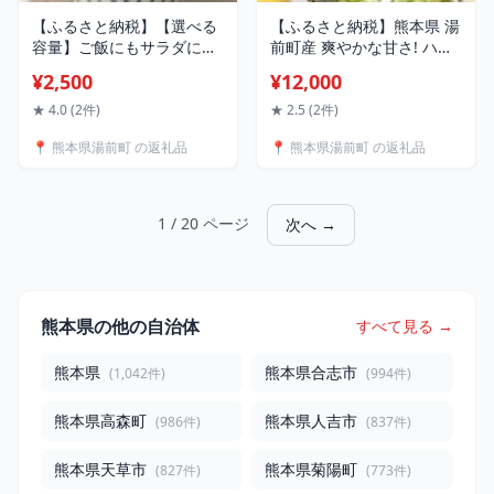
【ふるさと納税】【選べる
【ふるさと納税】熊本県 湯
容量】ご飯にもサラダに
前町産 爽やかな甘さ! ハニ
も！ もち丸麦 350g／500g
ーシードレス 約3kg 白ぶど
¥2,500
¥12,000
麦 もち麦 とよはら農園 雑
う 白葡萄 葡萄 フルーツ 果
穀 熊本県産 九州産 国産 熊
物 旬 湯前町 送料無料
★ 4.0 (2件)
★ 2.5 (2件)
本県 湯前町 送料無料
【2026年8月下旬～9月上旬
📍 熊本県湯前町 の返礼品
📍 熊本県湯前町 の返礼品
発送開始予定】
1 / 20 ページ
次へ →
熊本県の他の自治体
すべて見る →
熊本県
熊本県合志市
(1,042件)
(994件)
熊本県高森町
熊本県人吉市
(986件)
(837件)
熊本県天草市
熊本県菊陽町
(827件)
(773件)