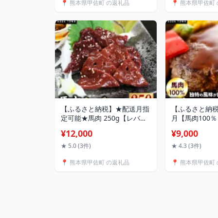
📍 熊本県甲佐町 の返礼品
📍 熊本県甲佐町
り 厳選 マイスター 生活応援
ンド 甲佐町特
おすすめ 熊本県 甲佐町 【価
和牛 たれ付き 
格改定XL】
かず おつまみ 
佐町
【ふるさと納税】★配送月指
【ふるさと納
定可能★馬肉 250g【レバ
月【馬肉100
ー】- 馬 馬レバー 特殊加工
ーグ 150g×12
¥12,000
¥9,000
レバ刺し ブロック 冷凍 馬刺
グ おべんとう
し お肉 醤油付 低温調理 生食
個包装 小分け 人
★ 5.0 (3件)
★ 4.3 (3件)
食感 人気 おすすめ 熊本県 甲
凍 おすすめ 
📍 熊本県甲佐町 の返礼品
📍 熊本県甲佐町
佐町
だけ 国内製造 
【価格改定】