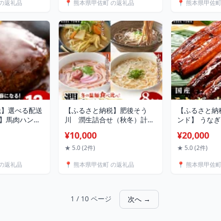
 の返礼品
📍 熊本県甲佐町 の返礼品
📍 熊本県甲佐
産 国産豚 黒毛
前後 おすすめ 熊本県 甲佐町
本県 甲佐町【
肉汁 手作り お
【価格改定】
冷凍 熊本県 甲
税】選べる配送
【ふるさと納税】肥後そう
【ふるさと納
％】馬肉ハンバ
川 潤生詰合せ（秋冬）計8
ンド】 うなぎ
個 - ハンバー
食入り - 麺 味噌煮込みうどん
【こうさんも
¥10,000
¥20,000
 お弁当 おかず
目出鯛平うどん そば にゅう
本産 国産 総重
気 1.8kg 冷
めん スープ付き 熊本産 国産
うなぎ 鰻 蒲
★ 5.0 (2件)
★ 5.0 (2件)
お取り寄せ 焼く
小麦 手延べ こだわり 乾麺 も
こうさんもん
 の返礼品
📍 熊本県甲佐町 の返礼品
📍 熊本県甲佐
総菜 甲佐町
ちもち 簡単調理 常温保存可
甲佐町特産 蒲
能 贈り物 ギフト プレゼント
冷凍 熊本県 
手土産 人気 おすすめ 熊本県
甲佐町
1 / 10 ページ
次へ →