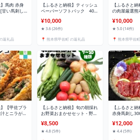
】馬肉 赤身
【ふるさと納税】ティッシュ
【ふるさと納税
g [甘い馬刺し
ペーパーソフトパック 400
の肉屋厳選熊
 加熱調理済み
枚（200組）60パック - ソフ
1,800g - 
¥10,000
¥10,000
低温加熱で甘み
トパック ティッシュ ペーパ
1.8kg みそ
刺身 焼肉 桜鍋
ー 生活用品 雑貨 日用品 必需
辛 病みつき 
★ 3.6 (26件)
★ 5.0 (14件)
ッチョ 低温調
品 紙 常備品 まとめ買い 備蓄
コラーゲン 国
 の返礼品
📍 熊本県甲佐町 の返礼品
📍 熊本県甲佐
まみ 低カロリー
防災 ストック 熊本県 甲佐町
本県 甲佐町
レ付き 冷凍
【ZC】【価格改定XB】
】
税】【甲佐ブラ
【ふるさと納税】旬の朝採れ
【ふるさと納
肉汁とニラがベ
お野菜おまかせセット - 野菜
赤身馬刺し30
にらメンコ。」
セット 野菜詰め合わせ 新鮮
畜】｜配送月指
¥8,500
¥12,000
認定商品】 -
フレッシュ 旬の野菜 朝採れ
お肉 馬刺し 
うさんもん メ
国産 熊本県産 お任せ 何が入
おつまみ あっ
★ 4.8 (5件)
★ 4.4 (5件)
 ニラ 甲佐ブラ
っているかはお楽しみ 7種類
ック 国産 国