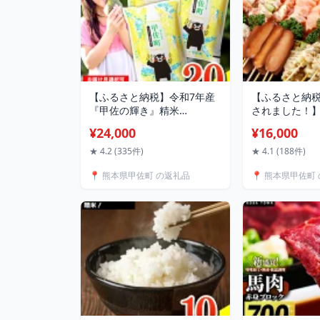
【ふるさと納税】令和7年産
【ふるさと納税
『甲佐の輝き』精米
されました！
20kg（5kg×4袋）【配送月指
鳥★縁起が良い
¥24,000
¥16,000
定可！】／出荷日に合わせて
★国産 焼きと
精米 - 国産 白米 精米 お米 ブ
88本 BBQ 
★ 4.2 (335件)
★ 4.1 (188件)
レンド米 複数原料米 訳あり
ンプ おつまみ
📍 熊本県甲佐町 の返礼品
📍 熊本県甲佐町
厳選 マイスター 生活応援 お
料 やきとり 個
すすめ 熊本県 甲佐町 【価格
凍 たれ 塩 ニ
改定ZS】
ンキング お取
改定XA】