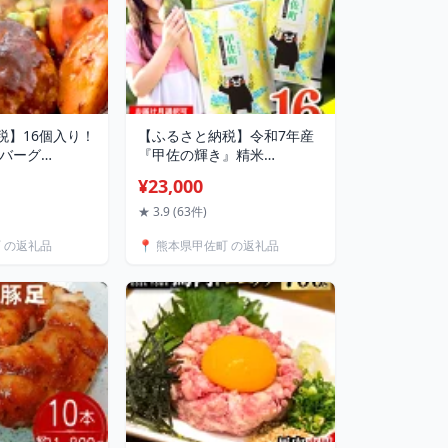
税】16個入り！
【ふるさと納税】令和7年産
ンバーグ
『甲佐の輝き』精米
- おべんとう お
16kg（5kg×2袋、6kg×1袋）
¥23,000
個包装 小分け 人
【配送月指定可！】／出荷日
 冷凍 国産 送料
に合わせて精米 - 国産 白米
★ 3.9 (63件)
 ランキング 和
精米 お米 ブレンド米 複数原
町 の返礼品
📍 熊本県甲佐町 の返礼品
 焼くだけ 国内
料米 訳あり 厳選 マイスター
菜【価格改定】X
生活応援 おすすめ 熊本県 甲
佐町 【価格改定ZQ】