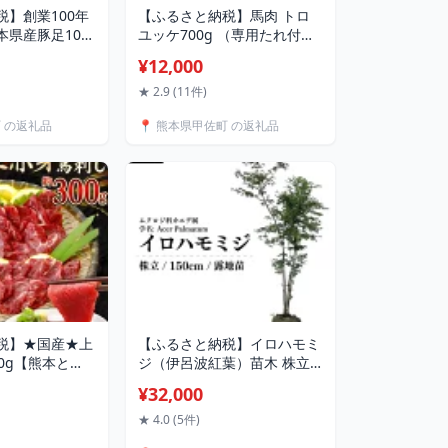
】創業100年
【ふるさと納税】馬肉 トロ
本県産豚足10本
ユッケ700g （専用たれ付
豚足 熊本県産
き）- 馬肉ユッケ 馬刺しユッ
¥12,000
だれ 味付き ピリ
ケ 特殊加工 低温調理 レア食
手作り 老舗の味
感 自家製タレ付 冷凍 人気 お
★ 2.9 (11件)
産 おすすめ 熊
すすめ 熊本県 甲佐町【価格
町 の返礼品
📍 熊本県甲佐町 の返礼品
改定X】
税】★国産★上
【ふるさと納税】イロハモミ
0g【熊本と
ジ（伊呂波紅葉）苗木 株立
定可能｜ - 肉
樹高1.5m前後 露地苗 シンボ
¥32,000
馬肉 赤身 おかず
ルツリー 落葉樹 植木 庭木
さり 冷凍 ブロ
★ 4.0 (5件)
内産 醤油付き 熊