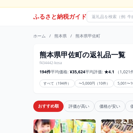
ふるさと納税ガイド
ホーム
/
熊本県
/
熊本県甲佐町
熊本県甲佐町の返礼品一覧
f434442-kosa
194件
平均価格:
¥35,624
平均評価:
★4.1
（1,02
すべて（194件）
〜5,000円（10件）
5,001〜
おすすめ順
評価が高い
価格が安い