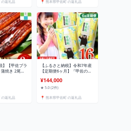
町 の返礼品
📍 熊本県甲佐町 の返礼品
価格変更ZA】
税】【甲佐ブラ
【ふるさと納税】令和7年産
 蒲焼き 2尾
【定期便6ヶ月】『甲佐の輝
ん認定商品】熊
き』無洗米16kg×6ヶ月
¥144,000
量300g以上 -
（5kg×2袋、6kg×1袋）【配
焼 国産 熊本産
送月選択可！】／出荷日に合
★ 5.0 (2件)
 甲佐ブランド
わせて精米 - 国産 白米 無洗
町 の返礼品
📍 熊本県甲佐町 の返礼品
焼き ふっくら
米 ブレンド米 訳あり 厳選 マ
甲佐町
イスター 生活応援 熊本県 甲
佐町【価格改定ZP】