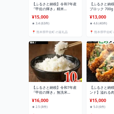
【ふるさと納税】令和7年産
【ふるさと納税
『甲佐の輝き』精米
ブロック 700
10kg（5kg×2袋）【配送月指
専用醤油付き]
¥15,000
¥13,000
定可！】／出荷日に合わせて
で安心安全！
精米- 国産 白米 精米 お米 ブ
と旨味がUP！
★ 3.4 (63件)
★ 4.6 (40件)
レンド米 複数原料米 訳あり
ユッケ カルパ
📍 熊本県甲佐町 の返礼品
📍 熊本県甲佐町
厳選 マイスター 生活応援 ひ
理 晩酌 おつ
のひかり 森のくまさん おす
高たんぱく タ
すめ 熊本県 甲佐町【価格改
【価格改定XX
定XO】
【ふるさと納税】令和7年産
【ふるさと納
『甲佐の輝き』無洗米
ンド】溢れる
10kg（5kg×2袋）【配送月選
ストマッチ「
¥16,000
¥15,000
択可！】／出荷日に合わせて
【こうさんもん
精米 - 国産 白米 無洗米 お米
にらメンコ こ
★ 2.5 (8件)
★ 5.0 (6件)
ブレンド米 複数原料米 訳あ
ンチカツ にら