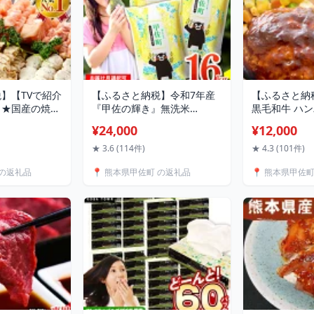
】【TVで紹介
【ふるさと納税】令和7年産
【ふるさと納
】★国産の焼き
『甲佐の輝き』無洗米
黒毛和牛 ハ
末広がり88本
16kg(5kg×2袋、6kg×1袋)
150g×16個 
¥24,000
¥12,000
りセット 7種
【配送月選択可！】／出荷日
弁当 おかず 
バーベキュー キャ
に合わせて精米／国産 ブレ
気 牛肉100％
★ 3.6 (114件)
★ 4.3 (101件)
 お弁当 送料無
ンド米 白米 訳あり 送料無料
無料 おすすめ
 の返礼品
📍 熊本県甲佐町 の返礼品
📍 熊本県甲佐
包装 小分け 冷
マイスター 複数原料米 国内
牛 お取り寄せ
ラ おすすめ ラ
産 熊本産 熊本県産【価格改
産 国産牛 総
り寄せ【価格
定ZQ】