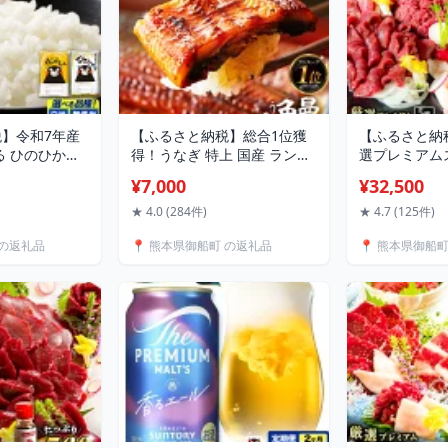
】令和7年産
【ふるさと納税】総合1位獲
【ふるさと納
る ひのひかり
得！うなぎ 特上 国産 ランキ
選プレミアム
 10kg 20kg
ング 獲得 鰻 丑の日 真空パッ
セット 950g
¥7,000
¥32,500
お選びくださ
ク おすすめ うなぎの蒲焼 定
肉 冷凍 《6
ー 熊本県産 無
期便あり《出荷時期をお選び
定(土日祝除く
★ 4.0 (284件)
★ 4.7 (125件)
こめ ヒノヒカリ
ください》 有頭 1尾 2尾 3尾
たて 真空パック
 の返礼品
📍 熊本県御船町 の返礼品
📍 熊本県御船
べ 定期便 12
4尾 訳あり簡易包装 不揃い
ラン 生食用 
4ヶ月 隔月 6ヶ
規格外 ウナギ 蒲焼 冷凍 熊本
御船町 スライ
 こしひかり コ
御船町
贈答 ギフト 
馬刺 赤身