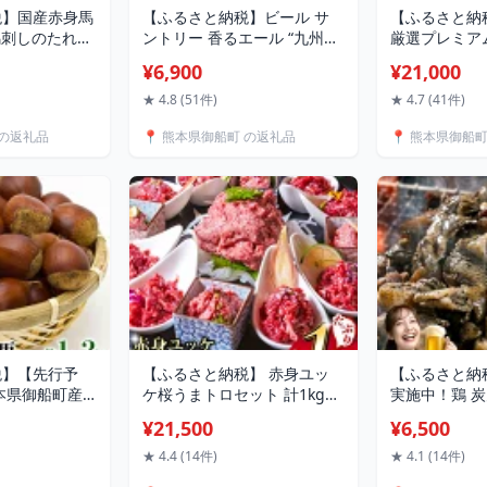
税】国産赤身馬
【ふるさと納税】ビール サ
【ふるさと納
 馬刺しのたれ付
ントリー 香るエール “九州熊
厳選プレミアム
 馬肉 冷凍
本産” プレモル 1ケース 24本
ト 460g 熊
¥6,900
¥21,000
期》 新鮮 さ
2ケース 48本 6本 1ケース
馬肉 《選べる
ック SQF ミ
350ml 定期便 あり 阿蘇の天
凍 配送 新鮮
★ 4.8 (51件)
★ 4.7 (41件)
 肉 菅乃屋 熊
然水100％仕込 プレミアムモ
パック SQF 
 の返礼品
📍 熊本県御船町 の返礼品
📍 熊本県御船
産品 数量限定
ルツ ビール ギフト お酒 熊本
用 肉 菅乃屋
県御船町 熊本《30日以内に
量限定
出荷予定(土日祝除く)》
税】【先行予
【ふるさと納税】 赤身ユッ
【ふるさと納
本県御船町産
ケ桜うまトロセット 計1kg
実施中！鶏 炭
g(3L-2Lサイ
1000g ユッケ 桜うまトロ(ネ
冷凍 選べる10
¥21,500
¥6,500
菜 予約 スイー
ギトロ) 千興ファーム 馬肉 冷
以内に出荷予
露煮 渋皮煮 栗
凍 《60日以内に出荷予定(土
く)》熊本県 
★ 4.4 (14件)
★ 4.1 (14件)
町《2026年9
日祝除く)》 新鮮 さばきたて
国産 おつまみ