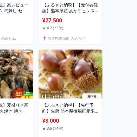
税】高レビュー
【ふるさと納税】【受付要確
 馬刺し セッ
認】熊本県産 あか牛ヒレス
本 千興ファーム
テーキ 約200g×2枚 肉のみや
¥27,500
出荷時期》 冷
べ《120日以内に出荷予定(土
 さばきたて 真空
日祝除く)》
★ 4.2 (33件)
ミシュラン 生食
町 の返礼品
📍 熊本県御船町 の返礼品
 熊本県御船町 数
税】夏盛り企画
【ふるさと納税】【先行予
火焼き 焼き鳥
約】生栗 熊本県御船町産限
〜45袋《30日
定 約1kg 約2kg(2L-Lサイズ)
¥8,000
定(土日祝除
期間限定 野菜 予約 スイーツ
御船町 とり 鶏肉
きんとん 甘露煮 渋皮煮 栗ご
★ 3.6 (14件)
 ごはん 簡単調
飯 熊本県御船町《2026年9月