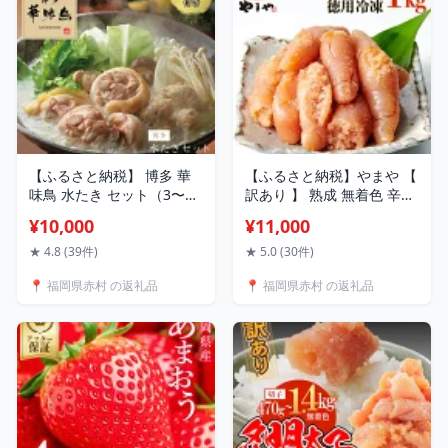
【ふるさと納税】 博多 華
【ふるさと納税】やまや 【
味鳥 水たき セット（3〜4
訳あり 】 熟成 無着色 辛子
人前） 有名店 料亭の味 水
明太子 徳用 冷凍 1Kg ご飯
¥10,000
¥11,000
たき 鳥 切り身 ぶつ切り つ
お供 たっぷり 家庭用 理由
くね ぽん酢オリジナル ポ
あり お試し お得 福岡県 赤
★ 4.8 (39件)
★ 5.0 (30件)
ン酢 あっさり 博多 中州 本
村 2S1-S
📍 福岡県赤村 の返礼品
📍 福岡県赤村 の返礼品
店 2GA1