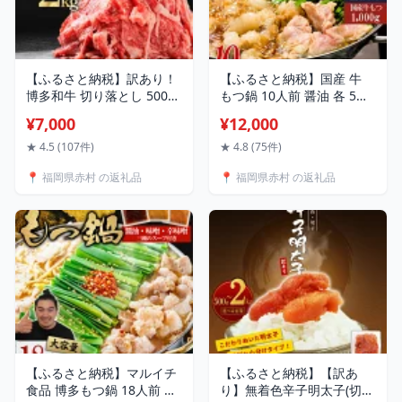
【ふるさと納税】訳あり！
【ふるさと納税】国産 牛
博多和牛 切り落とし 500g
もつ鍋 10人前 醤油 各 5人
〜 2kg＜選べる＞ 計
前 国産 牛モツ1kg 大容量
¥7,000
¥12,000
500g(500g×1P) 計
しょう油 お取り寄せ お取
1kg(500g×2P) 計
り寄せグルメ 食品 冷凍 ラ
★ 4.5 (107件)
★ 4.8 (75件)
1.2kg(600g×2P) 計
ンキング おつまみ もつな
📍 福岡県赤村 の返礼品
📍 福岡県赤村 の返礼品
1.5kg(500g×3P) 計
べ モツ ホルモン 鍋 魚国 送
1.8kg(600g×3P) 計
料無料 福岡県 福岡 博多 赤
2kg(500g×4P) 肉 牛肉 国産
村 3T1
冷凍 小分け 九州産 すき焼
き カレー 牛丼 肉じゃが 福
岡県 福岡 赤村 Y45
【ふるさと納税】マルイチ
【ふるさと納税】【訳あ
食品 博多もつ鍋 18人前 人
り】無着色辛子明太子(切