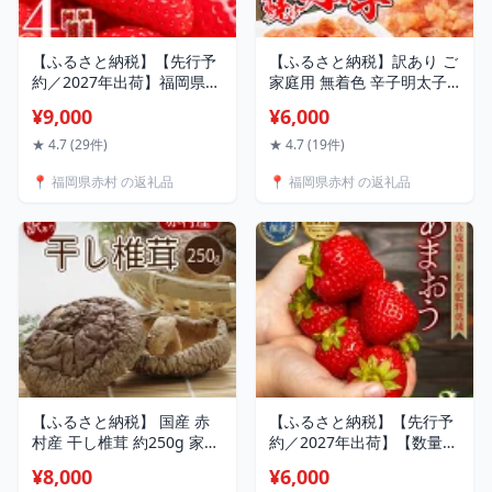
【ふるさと納税】【先行予
【ふるさと納税】訳あり ご
約／2027年出荷】福岡県産
家庭用 無着色 辛子明太子
あまおう 約250-270g × 4P
選べる容量! 約470g〜約
¥9,000
¥6,000
いちご イチゴ 苺 あまおう
1.4kg (470g / 940g /
デザート 果物 くだもの フ
1.4kg) 切子 ピリ辛 明太子
★ 4.7 (29件)
★ 4.7 (19件)
ルーツ ジャム にも ケーキ
めんたいこ 小分け 2パック
📍 福岡県赤村 の返礼品
📍 福岡県赤村 の返礼品
にも 先行予約 数量限定 送
4パック 6パック 冷凍 食べ
料無料 福岡 赤村 3W12
応え 山盛り おすすめ 送料
無料 福岡県 赤村 2B1-S
【ふるさと納税】 国産 赤
【ふるさと納税】【先行予
村産 干し椎茸 約250g 家庭
約／2027年出荷】【数量限
用 訳あり しいたけ キノコ
定】 農家直送 特別栽培 あ
¥8,000
¥6,000
きのこ 送料無料 L1
まおう 約270g前後 × 2パッ