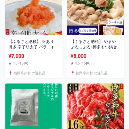
【ふるさと納税】 訳あり
【ふるさと納税】 やまや
博多 辛子明太子 バラコ (加
ぷるっぷる♪博多もつ鍋セ
工品) ＜選べる容量＞ 計
ット(あごだし醤油味)3-4人
¥7,000
¥8,000
1kg(500g×2P) /計
前 2S13
2kg(500g×4P) 明太子 めん
★ 4.8 (16件)
★ 4.6 (16件)
たいこ たらこ タラコ ばら
📍 福岡県赤村 の返礼品
📍 福岡県赤村 の返礼品
こ 福岡県 赤村 Y49