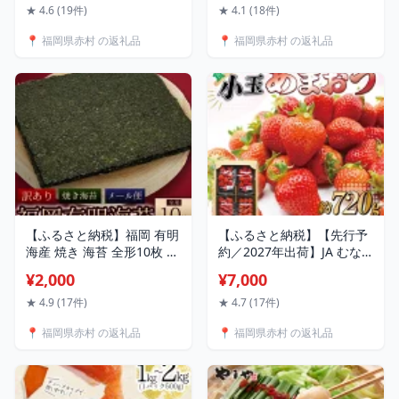
ク いちご イチゴ 苺 デザー
★ 4.6 (19件)
★ 4.1 (18件)
ト 果物 くだもの フルーツ
📍 福岡県赤村 の返礼品
📍 福岡県赤村 の返礼品
ジャム にも ケーキ にも 先
行予約 福岡 赤村 3W19
【ふるさと納税】福岡 有明
【ふるさと納税】【先行予
海産 焼き 海苔 全形10枚 の
約／2027年出荷】JA むな
り 福岡県 福岡 お土産 九州
かた 直送！食べきり サイ
¥2,000
¥7,000
赤村 4M3-S1
ズ「博多 あまおう」約180
g × 4 パック 送料無料 いち
★ 4.9 (17件)
★ 4.7 (17件)
ご イチゴ 苺 フルーツ 福岡
📍 福岡県赤村 の返礼品
📍 福岡県赤村 の返礼品
赤村 2L11