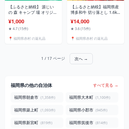
【ふるさと納税】 源じい
【ふるさと納税】福岡県産
の 森 キャンプ 場 オリジナ
博多和牛 切り落とし 1.6kg
ル 万能 アウトドア スパイ
博多 和牛 焼肉 肉 牛肉 国産
¥1,000
¥14,000
ス 15g 調味料 カレー風味
冷凍 小分け 九州産 すき焼
キャンプ場 福岡 福岡県 赤
き カレー 牛丼 肉じゃが 福
★ 4.7 (15件)
★ 3.6 (15件)
村 源じいの森 4G1
岡県 福岡 赤村 2L6
📍 福岡県赤村 の返礼品
📍 福岡県赤村 の返礼品
1 / 17 ページ
次へ →
福岡県の他の自治体
すべて見る →
福岡県朝倉市
福岡県大木町
(1,358件)
(1,100件)
福岡県築上町
福岡県小郡市
(1,093件)
(945件)
福岡県新宮町
福岡県筑後市
(819件)
(814件)