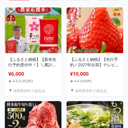
【ふるさと納税】【新米先
【ふるさと納税】【先行予
行予約受付中！】＼累計
約／2027年出荷】テレビ
467万kg出荷 ／【農家応援
「ヒルナンデス」で紹介さ
¥6,000
¥10,000
米】訳あり 令和7年産 令和
れました！ 【福岡県産 あ
8年産ふくきらり 夢つくし
まおう 】 訳あり グランデ
★ 4.3 (3,353件)
★ 4.4 (569件)
5kg 10kg 15kg 20kg 【選
約250-270g× 6P いちご イ
📍 福岡県赤村 の返礼品
📍 福岡県赤村 の返礼品
べる品種・内容量・出荷時
チゴ 苺 博多 デザート 果物
期】複数原料米 白米 精米
くだもの フルーツ ジャム
国産 限定 ごはん ご飯 白飯
スムージー ケーキ 数量限
米 お米 ふるさと 人気 ラン
定 人気 おすすめ 3W13
キング