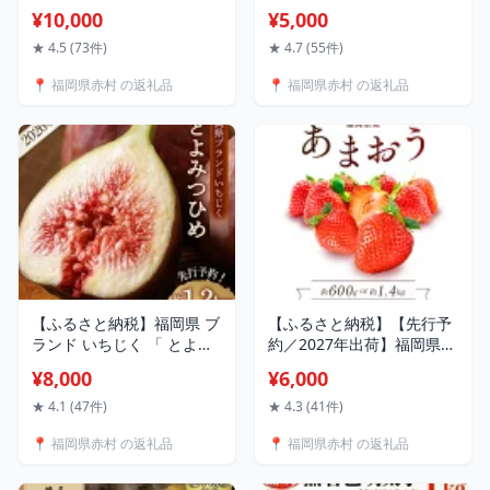
気3味セット (醤油・辛味
子)500g〜2kg ＜選べる容
¥10,000
¥5,000
噌・味噌各6人前) もつ鍋 モ
量＞ 計500g(500g×1パッ
ツ 鍋 ホルモン鍋 送料無料
ク) 計1kg(500g×2パック)
★ 4.5 (73件)
★ 4.7 (55件)
福岡県 赤村 4J1
計1.5kg(500g×3パック) 計
📍 福岡県赤村 の返礼品
📍 福岡県赤村 の返礼品
2kg(500g×4パック) 福岡県
赤村 4PA1
【ふるさと納税】福岡県 ブ
【ふるさと納税】【先行予
ランド いちじく 「 とよみ
約／2027年出荷】福岡県産
つひめ 」 約 1.2kg ( 約
あまおう 選べる容量 約
¥8,000
¥6,000
300g × 4パック ) イチジク
600(300g×2P) or 約
無花果 国産 フルーツ 果物
1.4kg(280g×5P) いちご フ
★ 4.1 (47件)
★ 4.3 (41件)
食物繊維 美容 送料無料
ルーツ 果物 旬 イチゴ 苺
📍 福岡県赤村 の返礼品
📍 福岡県赤村 の返礼品
3W2
2Z1