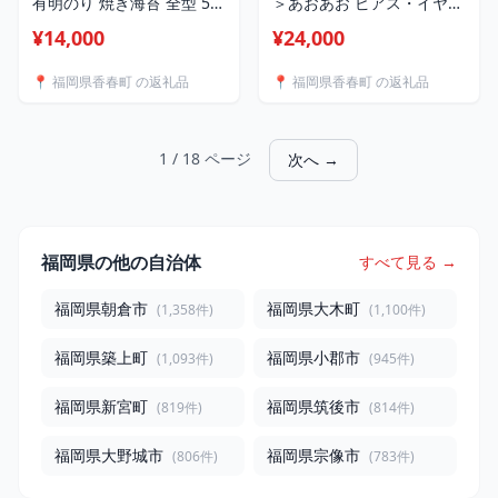
有明のり 焼き海苔 全型 50
＞あおあお ピアス・イヤリ
枚 焼きのり 乾海苔 のり 海
ング 1ペア（両耳用）アク
¥14,000
¥24,000
苔 乾物 ご飯のお供 チャッ
セサリー アクセ シルバー
ク付 有明海産 福岡県 香春
シルバー950 シルバー925
📍 福岡県香春町 の返礼品
📍 福岡県香春町 の返礼品
町 送料無料
銀 葉っぱ 透かし彫り 手彫
り 手づくり Between 福岡
県 香春町 送料無料
1 / 18 ページ
次へ →
福岡県の他の自治体
すべて見る →
福岡県朝倉市
福岡県大木町
(1,358件)
(1,100件)
福岡県築上町
福岡県小郡市
(1,093件)
(945件)
福岡県新宮町
福岡県筑後市
(819件)
(814件)
福岡県大野城市
福岡県宗像市
(806件)
(783件)