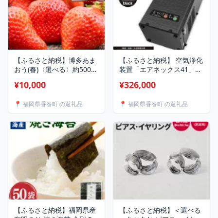
【ふるさと納税】博多あま
【ふるさと納税】 空気浄化
おう(春)〈選べる〉約500g
装置「エアネックス41」ウ
～1.5kg 2パック～6パック
イルス対策 送料無料 除菌
¥10,000
¥326,000
1パック250g-270g あまお
脱臭 黄砂 菌 カビ対策 集塵
う いちご 苺 ストロベリー
たばこ 国産 黒
📍 福岡県香春町 の返礼品
📍 福岡県香春町 の返礼品
果物 フルーツ 福岡県産 博
多 福岡 青果 送料無料
【2026年2月上旬-4月下旬
発送予定】
【ふるさと納税】福岡県産
【ふるさと納税】＜選べる