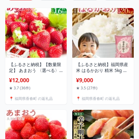
【ふるさと納税】【数量限
【ふるさと納税】福岡県産
定】 あまおう 〈選べる〉4
米 はるかおり 精米 5kg ／
パック or 6パック 約1120g
10kg ／ 20kg 〈選べる容
¥12,000
¥9,000
or 約1680g 1パック約280g
量〉 米 お米 白米 ブレンド
苺 いちご イチゴ ストロベ
米 コメ ご飯 ごはん ライス
★ 3.7 (36件)
★ 3.5 (27件)
リー 果物 フルーツ おやつ
1袋あたり5kg 1袋 2袋 4袋
📍 福岡県香春町 の返礼品
📍 福岡県香春町 の返礼品
デザート 冷蔵 福岡県産 国
国産 福岡県 香春町【令和7
産 送料無料【2027年1月上
年産】
旬-3月下旬発送予定】