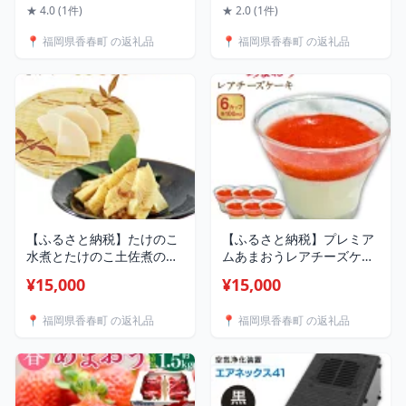
おしゃれ プレゼント ギフ
★ 4.0 (1件)
★ 2.0 (1件)
ト お祝い 2022年4月上旬
📍 福岡県香春町 の返礼品
📍 福岡県香春町 の返礼品
より順次発送
【ふるさと納税】たけのこ
【ふるさと納税】プレミア
水煮とたけのこ土佐煮の詰
ムあまおうレアチーズケー
め合わせ 筍 たけのこ タケ
キ 100ml×6カップ デザー
¥15,000
¥15,000
ノコ 煮物 おかず お弁当 お
ト スイーツ いちご イチゴ
つまみ 惣菜 九州 福岡県 香
苺ソース あまおうソース
📍 福岡県香春町 の返礼品
📍 福岡県香春町 の返礼品
春町 送料無料
クリームチーズ フルーツ
果物 冷凍 国産 福岡県産 九
州 福岡県 香春町 送料無料