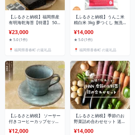
【ふるさと納税】福岡県産
【ふるさと納税】うんこ米
有明海乾海苔【特選】 50枚
精白米 3kg 夢つくし 無洗
×2袋 のり 海苔 福岡 大容量
米 白米 精米 米 お米 おこめ
¥23,000
¥14,000
おにぎり 手巻き寿司 送料
こめ コメ ごはん ご飯 3キ
無料
ロ 食品 お取り寄せ 九州 福
★ 5.0 (1件)
★ 5.0 (1件)
岡県 香春町 送料無料
📍 福岡県香春町 の返礼品
📍 福岡県香春町 の返礼品
【ふるさと納税】 ソーサー
【ふるさと納税】季節のお
付きコーヒーカップセット
野菜詰め合わせセット 送料
（みかん灰） 陶磁器 送料
無料 野菜 新鮮 農薬不使用
¥12,000
¥14,000
無料 コーヒー コップ 雑貨
新鮮 採れたて HAN