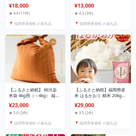
産 （10kg ／ 20kg） 〈選
【上製切子】約1.2kg（約
¥18,000
¥13,000
べる・容量〉 18000 円 ～
300g×4）ギフト 贈り物 お
35000 円 精米 夢つくし 道
中元 お歳暮 誕生日 お土産
★ 4.9 (11件)
★ 4.3 (3件)
の駅 香春 白米 米 お米 精米
めんたいこ 辛子明太子 魚
📍 福岡県香春町 の返礼品
📍 福岡県香春町 の返礼品
おこめ こめ コメ ごはん ご
卵 切れ子 切子 九州 冷凍 福
飯 九州 福岡県 香春町 送料
岡県 香春町 送料無料
無料 【2026年9月上旬より
順次発送】
【ふるさと納税】 柿渋染
【ふるさと納税】福岡県産
米袋 4kg用（～4kg） 縦約
米 はるかおり 精米 20kg
40cm×横約23cm 送料無料
【令和7年産】 米 お米 白米
¥23,000
¥29,000
綿 日用品 贈り物 贈答 ギフ
ブレンド米 コメ ご飯 ごは
ト プレゼント
ん ライス 1袋あたり5kg 4
★ 5.0 (2件)
★ 3.5 (2件)
袋 国産 福岡県 香春町
📍 福岡県香春町 の返礼品
📍 福岡県香春町 の返礼品