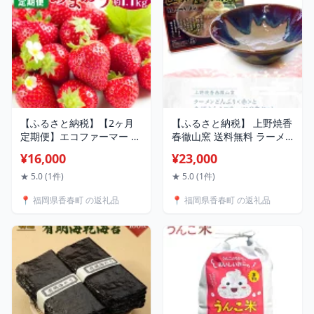
【ふるさと納税】【2ヶ月
【ふるさと納税】 上野焼香
定期便】エコファーマー あ
春徹山窯 送料無料 ラーメ
まおう 約280g×2パック×2
ン 和食器 丼 どんぶり 赤 と
¥16,000
¥23,000
回 計約1120g【数量限定】
九州とんこつラーメン9食
小分け いちご 苺 ストロベ
セット
★ 5.0 (1件)
★ 5.0 (1件)
リー 果物 フルーツ おやつ
📍 福岡県香春町 の返礼品
📍 福岡県香春町 の返礼品
デザート 福岡県産 福岡 国
産 定期便 送料無料【2027
年2月上旬-3月下旬発送予
定】