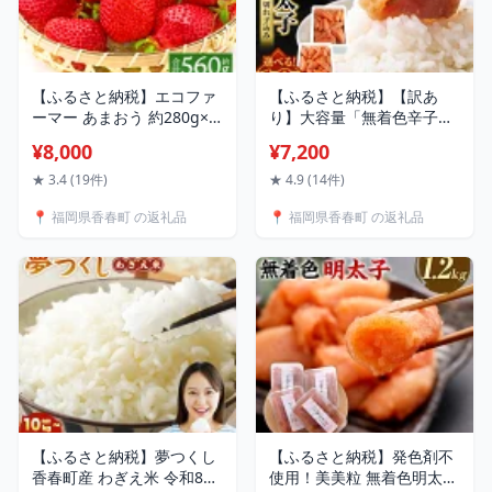
【ふるさと納税】エコファ
【ふるさと納税】【訳あ
ーマー あまおう 約280g×2
り】大容量「無着色辛子明
パック 約560g【数量限
太子」 小切れ （1kg ／
¥8,000
¥7,200
定】 苺 いちご イチゴ スト
2kg（1kg×2）） ／ 一本物
ロベリー 果物 フルーツ お
（切れ子込み） （1kg ／
★ 3.4 (19件)
★ 4.9 (14件)
やつ デザート 冷蔵 福岡県
2kg（1kg×2）） ＜選べる
📍 福岡県香春町 の返礼品
📍 福岡県香春町 の返礼品
産 国産 送料無料【2027年1
種類＞ 魚卵 魚介 魚介類 め
月上旬-3月下旬迄発送予
んたいこ 海鮮 海の幸 加工
定】
品 訳あり わけあり 訳あり
品 福岡県 香春町 送料無料
【ふるさと納税】夢つくし
【ふるさと納税】発色剤不
香春町産 わぎえ米 令和8年
使用！美美粒 無着色明太子