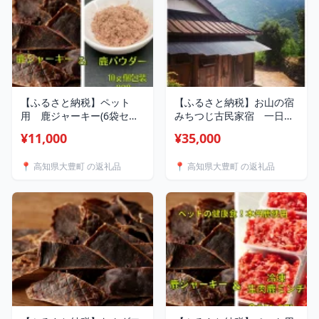
【ふるさと納税】ペット
【ふるさと納税】お山の宿
用 鹿ジャーキー(6袋セッ
みちつじ古民家宿 一日一
ト)&鹿ふりかけ(5袋セット)
組 一棟貸 一泊二食付
¥11,000
¥35,000
合計11袋セット
き 田舎暮らし 絶景 宿
【1316133】
泊券 10000円分
📍 高知県大豊町 の返礼品
📍 高知県大豊町 の返礼品
【1313428】