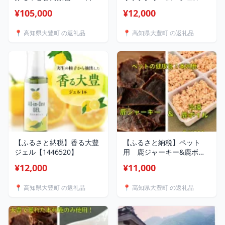
組 一棟貸 一泊二食付
【1446522】
¥105,000
¥12,000
き 田舎暮らし 絶景 利
用券 30000円分
📍 高知県大豊町 の返礼品
📍 高知県大豊町 の返礼品
【1486121】
【ふるさと納税】香る大豊
【ふるさと納税】ペット
ジェル【1446520】
用 鹿ジャーキー&鹿ボイ
ルミンチ(冷凍)セット【配
¥12,000
¥11,000
送不可地域：離島】
【1316138】
📍 高知県大豊町 の返礼品
📍 高知県大豊町 の返礼品