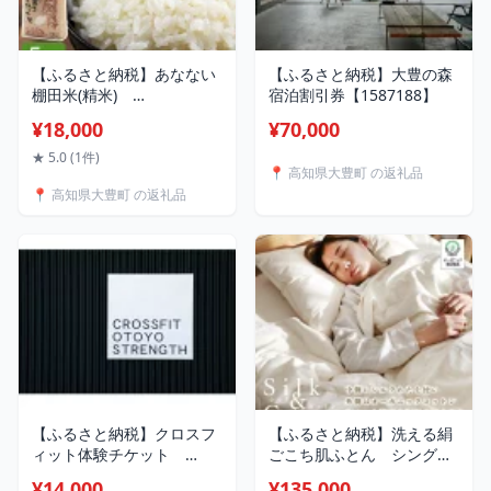
【ふるさと納税】あなない
【ふるさと納税】大豊の森
棚田米(精米)
宿泊割引券【1587188】
5kg【1331020】
¥18,000
¥70,000
★ 5.0 (1件)
📍 高知県大豊町 の返礼品
📍 高知県大豊町 の返礼品
【ふるさと納税】クロスフ
【ふるさと納税】洗える絹
ィット体験チケット
ごこち肌ふとん シングル
(3850円分のドロップイン
【配送不可地域：離島・北
¥14,000
¥135,000