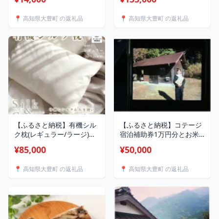
チケット)【1487933】
海道・沖縄県】
【1532111】
📍 高知県大豊町 の返礼品
📍 高知県大豊町 の返礼品
【ふるさと納税】有機シル
【ふるさと納税】コテージ
ク枕(レギュラー/ラージ)
宿泊補助券1万円分とお米
【G1532173】
(白米)5キロ【1587062】
¥85,000
¥50,000
📍 高知県大豊町 の返礼品
📍 高知県大豊町 の返礼品