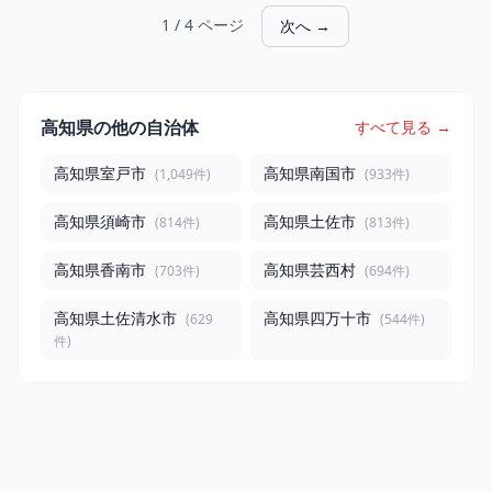
1 / 4 ページ
次へ →
高知県の他の自治体
すべて見る →
高知県室戸市
高知県南国市
(1,049件)
(933件)
高知県須崎市
高知県土佐市
(814件)
(813件)
高知県香南市
高知県芸西村
(703件)
(694件)
高知県土佐清水市
高知県四万十市
(629
(544件)
件)