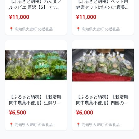
【ふるさと納税】わんダフ
【ふるさと納税】ペット用
ルジビエ!贅沢【S】セット
健康セット!ポチのご褒美
【1626197】
(本州鹿ジャーキー5セット
¥11,000
¥11,000
&生肉本州鹿ミンチ5セッ
ト)【配送不可地域：離島】
📍 高知県大豊町 の返礼品
📍 高知県大豊町 の返礼品
【1329232】
【ふるさと納税】【栽培期
【ふるさと納税】【栽培期
間中農薬不使用】生鮮リー
間中農薬不使用】四国のど
フレタス約100g×4袋 と ベ
真ん中で栽培された生鮮ベ
¥6,500
¥6,000
ビーリーフ約40g×6袋のセ
ビーリーフ 約40g×10袋
ット 【配送不可地域：離
セット【配送不可地域：離
📍 高知県大豊町 の返礼品
📍 高知県大豊町 の返礼品
島】【1508384】
島】【1508370】