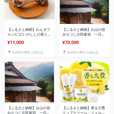
【ふるさと納税】わんダフ
【ふるさと納税】お山の宿
ルジビエ!いのししの骨と鹿
みちつじ古民家宿 一日一
ジャーキーの贅沢セット
組 一棟貸 一泊二食付
¥11,000
¥70,000
【1620996】
き 田舎暮らし 絶景 利
用券 20000円分
📍 高知県大豊町 の返礼品
📍 高知県大豊町 の返礼品
【1486127】
【ふるさと納税】お山の宿
【ふるさと納税】香る大豊
みちつじ古民家宿 一日一
リップクリーム・ジェル