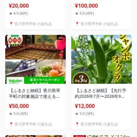
天トラベルクーポン 寄付額
天トラベルクーポン 寄付額
¥20,000
¥100,000
20,000円 旅行券 旅行クー
100,000円 旅行券 旅行クー
ポン 楽天 楽天トラベル ク
ポン 楽天 楽天トラベル ク
★ 4.5 (6件)
★ 5.0 (4件)
ーポン トラベルクーポン
ーポン トラベルクーポン
📍 香川県琴平町 の返礼品
📍 香川県琴平町 の返礼品
宿泊 ホテル 旅館 観光 旅行
宿泊 ホテル 旅館 観光 旅行
旅 トラベル レジャー 四国
旅 トラベル レジャー 四国
F5J-389
F5J-391
【ふるさと納税】香川県琴
【ふるさと納税】【先行予
平町の対象施設で使える楽
約2026年7月〜2026年9月
天トラベルクーポン 寄付額
頃お届け】オクラ (約3kg)
¥50,000
¥12,000
50,000円 旅行券 旅行クー
夏野菜 オクラ 名産品 ご当
ポン 楽天 楽天トラベル ク
地 野菜 グルメ 食品 おひた
★ 5.0 (4件)
★ 5.0 (3件)
ーポン トラベルクーポン
し 天ぷら 炒め物 四国 F5J-
📍 香川県琴平町 の返礼品
📍 香川県琴平町 の返礼品
宿泊 ホテル 旅館 観光 旅行
921
旅 トラベル レジャー 四国
F5J-390