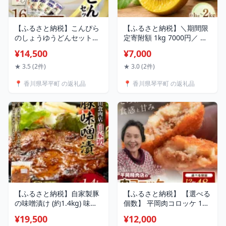
【ふるさと納税】こんぴら
【ふるさと納税】＼期間限
のしょうゆうどんセット
定寄附額 1kg 7000円／ さ
(16人前) 讃岐うどん セット
ぬき ゴールドキウイ 約1kg
¥14,500
¥7,000
詰合せ 半生 うどん 讃岐 さ
約2kg 先行予約 2026年10
ぬきうどん つゆ付き しょ
月〜2026年12月頃お届け
★ 3.5 (2件)
★ 3.0 (2件)
うゆ つゆ 麺 うどんつゆ 食
フルーツ 果物 キウイフル
📍 香川県琴平町 の返礼品
📍 香川県琴平町 の返礼品
品 名産品 グルメ 四国 F5J-
ーツ さぬき ゴールドキウ
348
イ デザート キューイ キウ
イ 食品 名産 四国 F5J-
813var
【ふるさと納税】自家製豚
【ふるさと納税】 【選べる
の味噌漬け (約1.4kg) 味噌
個数】 平岡肉コロッケ 1~4
漬け 自宅用 ギフト 選べる
ダース (1箱12個入) コロッ
¥19,500
¥12,000
国産 豚 豚肉 豚ロース 特産
ケ 肉コロッケ 揚げ物 肉 ご