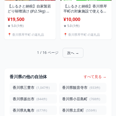
【ふるさと納税】自家製若
【ふるさと納税】香川県琴
どり味噌漬け (約2.5kg) 味
平町の対象施設で使える楽
噌漬け ご自宅用 ギフト用
天トラベルクーポン 寄付額
¥19,500
¥10,000
選べる 国産 鶏肉 鶏 肉 もも
10,000円 旅行券 旅行クー
肉 おかず おつまみ お弁当
ポン 楽天 楽天トラベル ク
★ 5.0 (1件)
★ 5.0 (1件)
ご当地 グルメ 食品 四国
ーポン トラベルクーポン
📍 香川県琴平町 の返礼品
📍 香川県琴平町 の返礼品
F5J-219var
宿泊 ホテル 旅館 観光 旅行
旅 トラベル レジャー 四国
F5J-534
1 / 16 ページ
次へ →
香川県の他の自治体
すべて見る →
香川県三豊市
香川県観音寺市
(1,047件)
(933件)
香川県坂出市
香川県小豆島町
(844件)
(768件)
香川県丸亀市
香川県土庄町
(677件)
(559件)