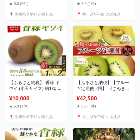
品 おかず おつまみ お弁当
当地 おかず おつまみ お弁
★ 3.0 (2件)
★ 5.0 (1件)
ご当地 グルメ 食品 四国
当 食品 四国 香川県 琴平町
📍 香川県琴平町 の返礼品
📍 香川県琴平町 の返礼品
F5J-218var
F5J-1215var
【ふるさと納税】 香緑 キ
【ふるさと納税】【フルー
ウイ (小玉サイズ) 約1kg 約
ツ定期便 2回】 《さぬきゴ
2kg 訳あり約2kg 先行予約
ールドからスタート》 Kセ
¥10,000
¥42,500
【2026年12月〜2027年3月
ット さぬきゴールド 約
頃お届け】 フルーツ 果物
2.7kg キウイっこ 約1.8kg
★ 5.0 (1件)
★ 5.0 (1件)
くだもの キウイ 香緑 小玉
キウイ キウイフルーツ 旬
📍 香川県琴平町 の返礼品
📍 香川県琴平町 の返礼品
デザート キウイフルーツ
果物 国産 香川県 フルーツ
食品 名産 四国 F5J-670var
定期便 F5J-789