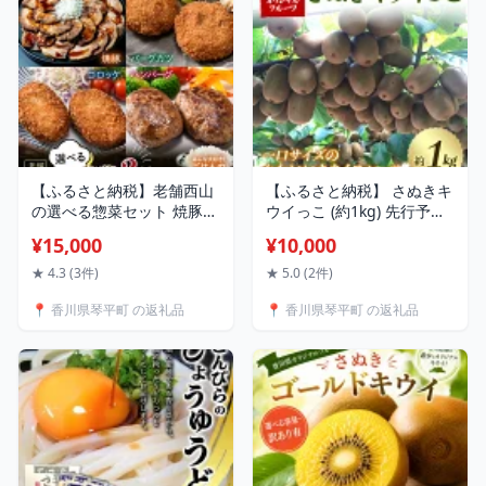
【ふるさと納税】老舗西山
【ふるさと納税】 さぬきキ
の選べる惣菜セット 焼豚
ウイっこ (約1kg) 先行予約
冷凍 おかず コロッケ ハン
2026年11月〜2026年12月
¥15,000
¥10,000
バーグ バーグカツ ご当地
頃お届け フルーツ 果物 く
グルメ 食品 四国 香川県 琴
だもの キウイ さぬき キウ
★ 4.3 (3件)
★ 5.0 (2件)
平町 F5J-439var
イっこ 一口サイズ キウイ
📍 香川県琴平町 の返礼品
📍 香川県琴平町 の返礼品
フルーツ デザート 食品 名
産 オリジナル品種 希少 四
国 1万円 F5J-669