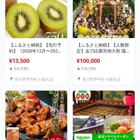
【ふるさと納税】【先行予
【ふるさと納税】【人数限
約】《2026年12月〜2027
定】金刀比羅宮例大祭 随行
年3月頃お届け》 キウイ 美
チケット 体験 1名様分 10
¥13,500
¥100,000
しい緑が鮮やかな 香緑 こ
月10日 11日 2日間 日本初
うりょく 約750g ふるさと
こんぴらさん 琴平山 神事
★ 5.0 (1件)
★ 5.0 (1件)
納税 甘いキウイ 和三盆 高
宵宮祭 例祭 御神輿 祭典行
📍 香川県琴平町 の返礼品
📍 香川県琴平町 の返礼品
い糖度 国産 香川 果物 キウ
事 F5J-977
イ キウイフルーツ 旬 香川
県 香川県共通返礼品 F5J-
1021