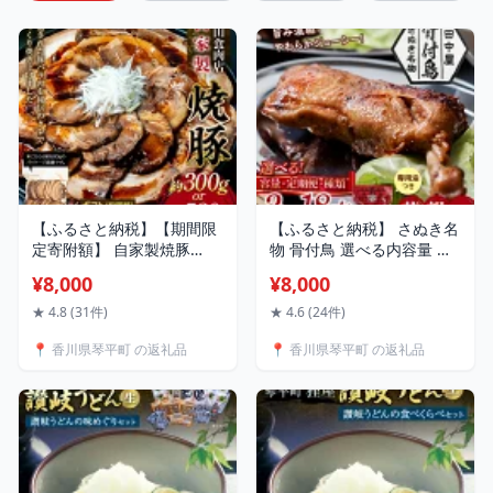
【ふるさと納税】【期間限
【ふるさと納税】 さぬき名
定寄附額】 自家製焼豚
物 骨付鳥 選べる内容量 定
（約300g・約580g）秘伝
期便あり 若 親 食べ比べセ
¥8,000
¥8,000
のたれ 自宅用 ギフト用 老
ット 2本～18本 冷蔵便 チ
舗 西山食肉店 焼き豚 焼豚
ルド 名物 専用油付き 国産
★ 4.8 (31件)
★ 4.6 (24件)
国産 豚肉 肉 お肉 豚バラ 焼
田中屋 F5J-216var
📍 香川県琴平町 の返礼品
📍 香川県琴平町 の返礼品
き豚丼 チャーシュー ラー
メン 具材 年末年始 お歳暮
おかず おつまみ ご当地 グ
ルメ 食品 四国 F5J-217var