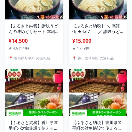
【ふるさと納税】讃岐うど
【ふるさと納税】 ＼ 高評
んの味めぐりセット 本場
価 ★4.67！！／ 讃岐うど
さぬきうどん こんぴらさん
んの食べくらべセット 本場
¥14,500
¥15,000
手打ち製法 伝統 詰合せ 讃
さぬきうどん 生 うどん 麺
岐 うどん 讃岐うどん 生 麺
生麺 食べ比べ 釜玉うどん
★ 4.6 (17件)
★ 4.7 (9件)
生麺 釜玉うどん ぶっかけ
ぶっかけうどん 釜揚げ う
📍 香川県琴平町 の返礼品
📍 香川県琴平町 の返礼品
うどん 釜揚げ うどんつゆ
どんつゆ つゆ かけつゆ め
つゆ めんつゆ 生醤油 醤油
んつゆ 生しょうゆ 醤油 食
食品 名産品 四国 F5J-
品 名産品 四国 F5J-441var
440var
【ふるさと納税】香川県琴
【ふるさと納税】香川県琴
平町の対象施設で使える楽
平町の対象施設で使える楽