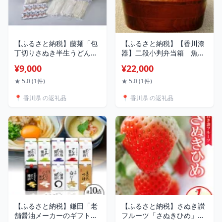
【ふるさと納税】藤麺「包
【ふるさと納税】【香川漆
丁切りさぬき半生うどん」
器】二段小判弁当箱 魚文
N-20_ 讃岐うどん 半生うど
【1620856】
¥9,000
¥22,000
ん 包丁切り 麺類 うどん 常
温 美味しい 人気 おすすめ
★ 5.0 (1件)
★ 5.0 (1件)
【1603918】
📍 香川県 の返礼品
📍 香川県 の返礼品
【ふるさと納税】鎌田「老
【ふるさと納税】さぬき讃
舗醤油メーカーのギフトセ
フルーツ「さぬきひめ」約