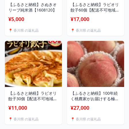
【ふるさと納税】さぬきオ
【ふるさと納税】ラビオリ
リーブ純米酒【1608120】
餃子60個【配送不可地域：
離島】【1635100】
¥5,000
¥17,000
📍 香川県 の返礼品
📍 香川県 の返礼品
【ふるさと納税】ラビオリ
【ふるさと納税】100年続
餃子30個【配送不可地域：
く桃農家がお届けする極上
離島】【1635096】
の桃 4kg以上 15玉【配
¥11,000
¥27,000
送不可地域：離島・北海
道・沖縄県】【1712198】
📍 香川県 の返礼品
📍 香川県 の返礼品