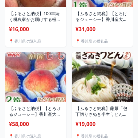
【ふるさと納税】100年続
【ふるさと納税】【とろけ
く桃農家がお届けする極上
るジューシー】香川産大玉
の桃 2kg 8玉【配送不可
ももで贅沢なひととき も
¥16,000
¥31,000
地域：離島・北海道・沖縄
も 1箱【配送不可地域：
県】【1708029】
離島・北海道・沖縄県】
📍 香川県 の返礼品
📍 香川県 の返礼品
【1727339】
【ふるさと納税】【とろけ
【ふるさと納税】藤麺「包
るジューシー】香川産大玉
丁切りさぬき半生うどん」
ももで贅沢なひととき も
NB-10_ 讃岐うどん 半生う
¥58,000
¥19,000
も 2箱【配送不可地域：
どん 包丁切り 麺類 うどん
離島・北海道・沖縄県】
常温 美味しい 人気 おすす
📍 香川県 の返礼品
📍 香川県 の返礼品
【1727337】
め【1603924】