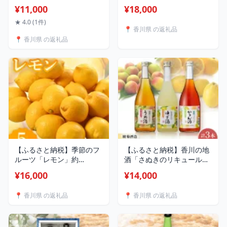
ット」 3【1609325】
1kg 【令和8年1月中旬より
¥11,000
¥18,000
順次発送】【配送不可地
域：離島】【1611393】
★ 4.0 (1件)
📍 香川県 の返礼品
📍 香川県 の返礼品
【ふるさと納税】季節のフ
【ふるさと納税】香川の地
ルーツ「レモン」約
酒「さぬきのリキュール」
5kg【令和7年11月～令和8
セット【1608131】
¥16,000
¥14,000
年4月発送】_ レモン 果物
フルーツ 柑橘 国産 5kg セ
📍 香川県 の返礼品
📍 香川県 の返礼品
ット 旬 期間限定 美味しい
香川県 【配送不可地域：離
島】 【1609440】