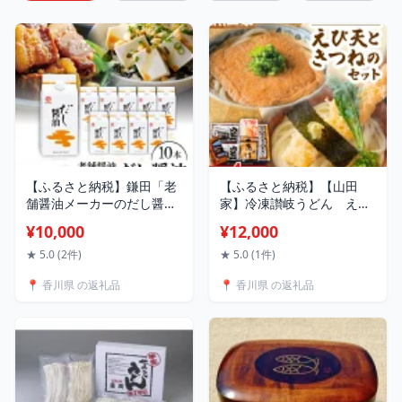
【ふるさと納税】鎌田「老
【ふるさと納税】【山田
舗醤油メーカーのだし醤
家】冷凍讃岐うどん えび
油」(200ml×10本)
天ときつねのセットDX-4/4
¥10,000
¥12,000
【1609320】
人前(香川県)_ 讃岐うどん
冷凍 うどん 4人前 えび天
★ 5.0 (2件)
★ 5.0 (1件)
きつね だし 讃岐麺 本格 名
📍 香川県 の返礼品
📍 香川県 の返礼品
店 山田家 ギフト 贈答 美味
しい 送料無料 【配送不可
地域：離島】【1618732】