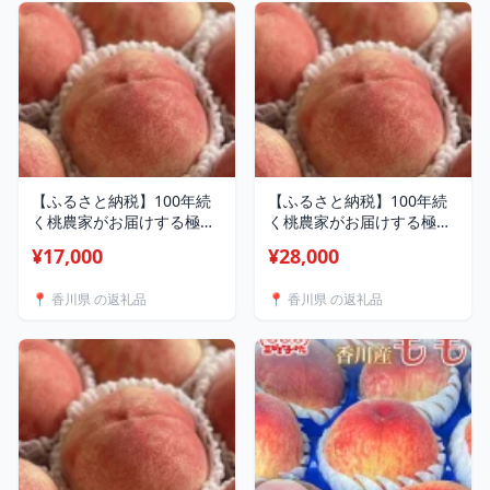
【ふるさと納税】100年続
【ふるさと納税】100年続
く桃農家がお届けする極上
く桃農家がお届けする極上
の桃 2kg以上 7玉【配送
の桃 約4kg 13玉【配送
¥17,000
¥28,000
不可地域：離島・北海道・
不可地域：離島・北海道・
沖縄県】【1712202】
沖縄県】【1712204】
📍 香川県 の返礼品
📍 香川県 の返礼品